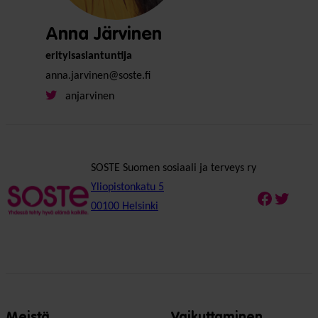
Anna Järvinen
erityisasiantuntija
anna.jarvinen@soste.fi
anjarvinen
SOSTE Suomen sosiaali ja terveys ry
Yliopistonkatu 5
Faceboo
Twitte
00100 Helsinki
Meistä
Vaikuttaminen