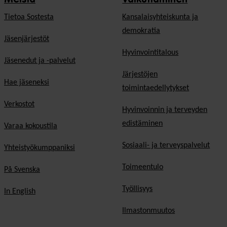
Tietoa Sostesta
Kansalaisyhteiskunta ja
demokratia
Jäsenjärjestöt
Hyvinvointitalous
Jäsenedut ja -palvelut
Järjestöjen
Hae jäseneksi
toimintaedellytykset
Verkostot
Hyvinvoinnin ja terveyden
edistäminen
Varaa kokoustila
Sosiaali- ja terveyspalvelut
Yhteistyökumppaniksi
Toimeentulo
På Svenska
Työllisyys
In English
Ilmastonmuutos