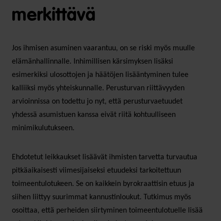
merkittävä
Jos ihmisen asuminen vaarantuu, on se riski myös muulle
elämänhallinnalle. Inhimillisen kärsimyksen lisäksi
esimerkiksi ulosottojen ja häätöjen lisääntyminen tulee
kalliiksi myös yhteiskunnalle. Perusturvan riittävyyden
arvioinnissa on todettu jo nyt, että perusturvaetuudet
yhdessä asumistuen kanssa eivät riitä kohtuulliseen
minimikulutukseen.
Ehdotetut leikkaukset lisäävät ihmisten tarvetta turvautua
pitkäaikaisesti viimesijaiseksi etuudeksi tarkoitettuun
toimeentulotukeen. Se on kaikkein byrokraattisin etuus ja
siihen liittyy suurimmat kannustinloukut. Tutkimus myös
osoittaa, että perheiden siirtyminen toimeentulotuelle lisää