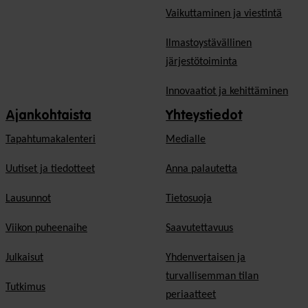
Vaikuttaminen ja viestintä
Ilmastoystävällinen
järjestötoiminta
Innovaatiot ja kehittäminen
Ajankohtaista
Yhteystiedot
Tapahtumakalenteri
Medialle
Uutiset ja tiedotteet
Anna palautetta
Lausunnot
Tietosuoja
Viikon puheenaihe
Saavutettavuus
Julkaisut
Yhdenvertaisen ja
turvallisemman tilan
Tutkimus
periaatteet