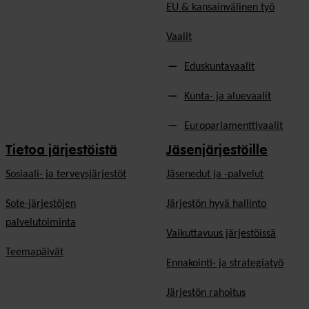
EU & kansainvälinen työ
Vaalit
Eduskuntavaalit
Kunta- ja aluevaalit
Europarlamenttivaalit
Tietoa järjestöistä
Jäsenjärjestöille
Sosiaali- ja terveysjärjestöt
Jäsen­edut ja -palvelut
Sote-järjestöjen
Järjestön hyvä hallinto
palvelutoiminta
Vaikuttavuus järjestöissä
Teemapäivät
Ennakointi- ja strategiatyö
Järjestön rahoitus