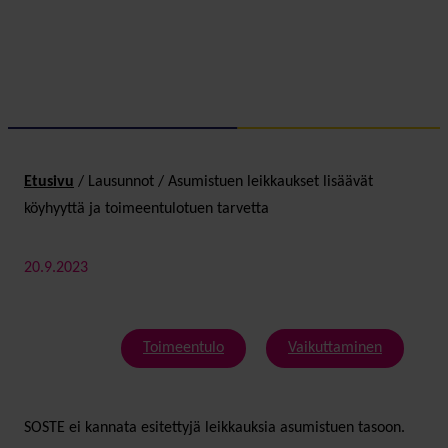
Etusivu
/
Lausunnot
/
Asumistuen leikkaukset lisäävät
köyhyyttä ja toimeentulotuen tarvetta
20.9.2023
Toimeentulo
Vaikuttaminen
SOSTE ei kannata esitettyjä leikkauksia asumistuen tasoon.