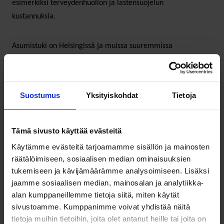
esimerkiksi terveydenhuollon ja lastensuojelun
kustannuksia.
Asumistuki on Helsingissä ja muissa suuremmissa
kaupungeissa mahdollistanut sen, että pienipalkkaisilla
työntekijöillä ja opiskelijoilla on ollut mahdollisuus asua
siellä. Leikkauksilla voi olla vaikutuksia työn tarjontaan, kun
Suostumus
Yksityiskohdat
Tietoja
pienipalkkaisissa ammateissa työskentelevät joutuvat
muuttamaan halvemmille asuinalueille kauas työpaikoista.
Tämä sivusto käyttää evästeitä
Myös tutkijat ovat tuoneet esille huolta siitä, että lapset ja
Käytämme evästeitä tarjoamamme sisällön ja mainosten
nuoret joutuvat maksumiehiksi, kun suomalaiset muuttavat
räätälöimiseen, sosiaalisen median ominaisuuksien
entistä useammin työn perässä. Toistuvien muuttojen on
tukemiseen ja kävijämäärämme analysoimiseen. Lisäksi
jaamme sosiaalisen median, mainosalan ja analytiikka-
osoitettu olevan yhteydessä lasten ja nuorten
alan kumppaneillemme tietoja siitä, miten käytät
juurettomuuteen ja lukuisiin hyvinvoinnin ongelmiin.
sivustoamme. Kumppanimme voivat yhdistää näitä
tietoja muihin tietoihin, joita olet antanut heille tai joita on