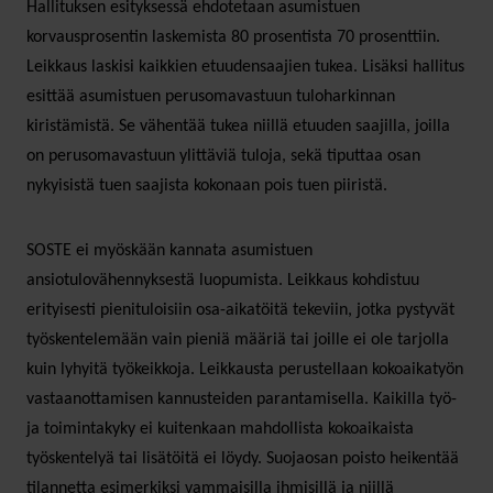
Hallituksen esityksessä ehdotetaan asumistuen
korvausprosentin laskemista 80 prosentista 70 prosenttiin.
Leikkaus laskisi kaikkien etuudensaajien tukea. Lisäksi hallitus
esittää asumistuen perusomavastuun tuloharkinnan
kiristämistä. Se vähentää tukea niillä etuuden saajilla, joilla
on perusomavastuun ylittäviä tuloja, sekä tiputtaa osan
nykyisistä tuen saajista kokonaan pois tuen piiristä.
SOSTE ei myöskään kannata asumistuen
ansiotulovähennyksestä luopumista. Leikkaus kohdistuu
erityisesti pienituloisiin osa-aikatöitä tekeviin, jotka pystyvät
työskentelemään vain pieniä määriä tai joille ei ole tarjolla
kuin lyhyitä työkeikkoja. Leikkausta perustellaan kokoaikatyön
vastaanottamisen kannusteiden parantamisella. Kaikilla työ-
ja toimintakyky ei kuitenkaan mahdollista kokoaikaista
työskentelyä tai lisätöitä ei löydy. Suojaosan poisto heikentää
tilannetta esimerkiksi vammaisilla ihmisillä ja niillä