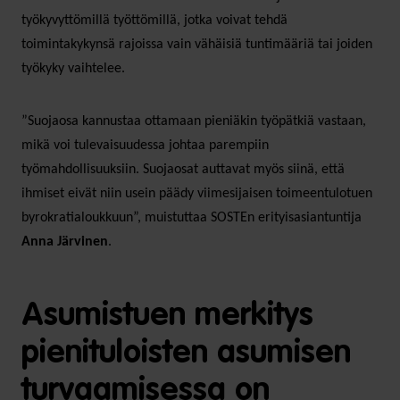
työkyvyttömillä työttömillä, jotka voivat tehdä
toimintakykynsä rajoissa vain vähäisiä tuntimääriä tai joiden
työkyky vaihtelee.
”Suojaosa kannustaa ottamaan pieniäkin työpätkiä vastaan,
mikä voi tulevaisuudessa johtaa parempiin
työmahdollisuuksiin. Suojaosat auttavat myös siinä, että
ihmiset eivät niin usein päädy viimesijaisen toimeentulotuen
byrokratialoukkuun”, muistuttaa SOSTEn erityisasiantuntija
Anna Järvinen
.
Asumistuen merkitys
pienituloisten asumisen
turvaamisessa on