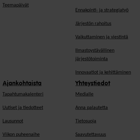
Teemapäivät
Ennakointi- ja strategiatyö
Järjestön rahoitus
Vaikuttaminen ja viestintä
Ilmastoystävällinen
järjestötoiminta
Innovaatiot ja kehittäminen
Ajankohtaista
Yhteystiedot
Tapahtumakalenteri
Medialle
Uutiset ja tiedotteet
Anna palautetta
Lausunnot
Tietosuoja
Viikon puheenaihe
Saavutettavuus