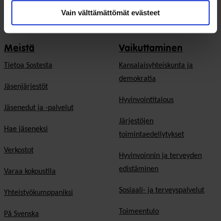
Vain välttämättömät evästeet
Meistä
Vaikuttaminen
Tietoa Sostesta
Kansalaisyhteiskunta ja
demokratia
Jäsenjärjestöt
Hyvinvointitalous
Jäsenedut ja -palvelut
Järjestöjen
Hae jäseneksi
toimintaedellytykset
Verkostot
Hyvinvoinnin ja terveyden
edistäminen
Varaa kokoustila
Sosiaali- ja terveyspalvelut
Yhteistyökumppaniksi
Toimeentulo
På Svenska