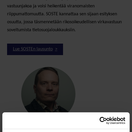
vastuunjakoa ja voisi heikentää viranomaisten
riippumattomuutta. SOSTE kannattaa sen sijaan esityksen
osuutta, jossa täsmennetään rikosoikeudellisen virkavastuun
soveltumista tietosuojaloukkauksiin.
Lue SOSTEn lausunto
Patrik Metsätähti