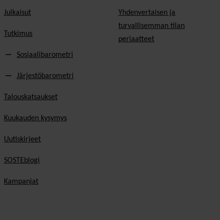
Julkaisut
Yhdenvertaisen ja
turvallisemman tilan
Tutkimus
periaatteet
Sosiaalibarometri
Järjestöbarometri
Talouskatsaukset
Kuukauden kysymys
Uutiskirjeet
SOSTEblogi
Kampanjat