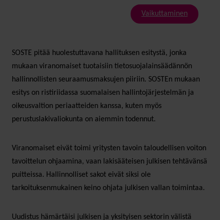
Vaikuttaminen
SOSTE pitää huolestuttavana hallituksen esitystä, jonka
mukaan viranomaiset tuotaisiin tietosuojalainsäädännön
hallinnollisten seuraamusmaksujen piiriin. SOSTEn mukaan
esitys on ristiriidassa suomalaisen hallintojärjestelmän ja
oikeusvaltion periaatteiden kanssa, kuten myös
perustuslakivaliokunta on aiemmin todennut.
Viranomaiset eivät toimi yritysten tavoin taloudellisen voiton
tavoittelun ohjaamina, vaan lakisääteisen julkisen tehtävänsä
puitteissa. Hallinnolliset sakot eivät siksi ole
tarkoituksenmukainen keino ohjata julkisen vallan toimintaa.
Uudistus hämärtäisi julkisen ja yksityisen sektorin välistä