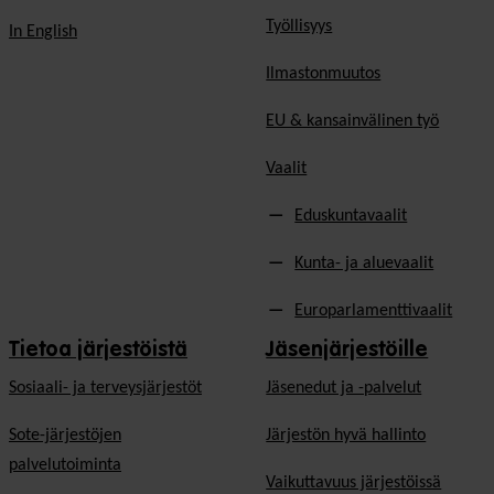
Työllisyys
In English
Ilmastonmuutos
EU & kansainvälinen työ
Vaalit
Eduskuntavaalit
Kunta- ja aluevaalit
Europarlamenttivaalit
Tietoa järjestöistä
Jäsenjärjestöille
Sosiaali- ja terveysjärjestöt
Jäsen­edut ja -palvelut
Sote-järjestöjen
Järjestön hyvä hallinto
palvelutoiminta
Vaikuttavuus järjestöissä