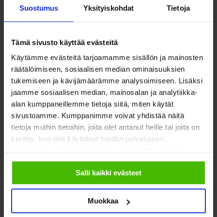
juristi
Suostumus
Yksityiskohdat
Tietoja
patrik.metsatahti@soste.fi
tahdisto
Tämä sivusto käyttää evästeitä
Käytämme evästeitä tarjoamamme sisällön ja mainosten
räätälöimiseen, sosiaalisen median ominaisuuksien
tukemiseen ja kävijämäärämme analysoimiseen. Lisäksi
jaamme sosiaalisen median, mainosalan ja analytiikka-
alan kumppaneillemme tietoja siitä, miten käytät
sivustoamme. Kumppanimme voivat yhdistää näitä
tietoja muihin tietoihin, joita olet antanut heille tai joita on
kerätty, kun olet käyttänyt heidän palvelujaan.
Valitsemalla "Yksityiskohdat" voit vaikuttaa sallimiisi
evästeisiin.
SOSTE Suomen sosiaali ja terveys ry
Salli kaikki evästeet
Yliopistonkatu 5
Faceboo
Twitte
00100 Helsinki
Muokkaa