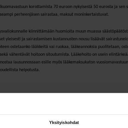
lkuomavastuun korottamista 70 euroon nykyisestä 50 eurosta ja sen si
 useampi perheenjäsen sairastaa, maksut moninkertaistuvat.
ysvaliokunnalle kiinnittämään huomioita muun muassa säästöpäätösten 
kset yleisesti ja sairastamisen kustannusten nousu lisäävät sairastu
en ostetaanko lääkkeitä vai ruokaa, lääkeannoksia puolitetaan, ostoke
sekä vähentävät hoitoon sitoutumista. Lääkehoito on usein elintärkeää
nostaa lausunnossaan esille myös lääkemaksukaton vuosiomavastuun o
oudellista helpotusta.
Yksityiskohdat