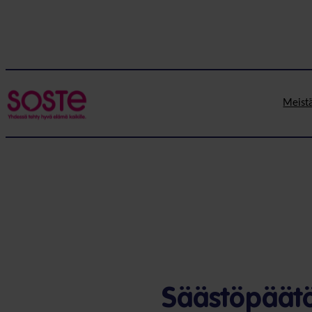
Meist
Säästöpäätö