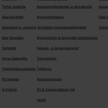
Tietoa Sostesta
Kansalaisyhteiskunta ja demokratia
Sosiaa
Jäsenjärjestöt
Hyvinvointitalous
Sote-j
Jäsenedut ja -palvelut
Järjestöjen toimintaedellytykset
Teema
Hae jäseneksi
Hyvinvoinnin ja terveyden edistäminen
Verkostot
Sosiaali- ja terveyspalvelut
Varaa kokoustila
Toimeentulo
Yhteistyökumppaniksi
Työllisyys
På Svenska
Ilmastonmuutos
In English
EU & kansainvälinen työ
Vaalit