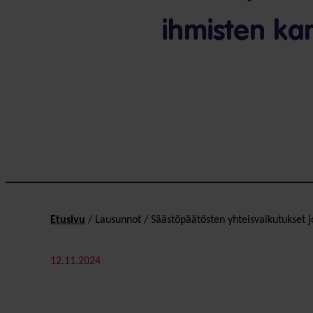
ihmisten kan
Etusivu
/
Lausunnot
/
Säästöpäätösten yhteisvaikutukset j
12.11.2024