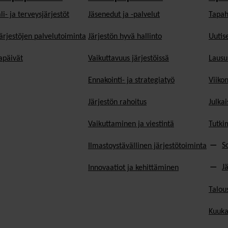
li- ja terveysjärjestöt
Jäsen­edut ja -palvelut
Tapah
ärjestöjen palvelutoiminta
Järjestön hyvä hallinto
Uutise
päivät
Vaikuttavuus järjestöissä
Lausu
Ennakointi- ja strategiatyö
Viiko
Järjestön rahoitus
Julkai
Vaikuttaminen ja viestintä
Tutki
S
Ilmastoystävällinen järjestötoiminta
J
Innovaatiot ja kehittäminen
Talou
Kuuka