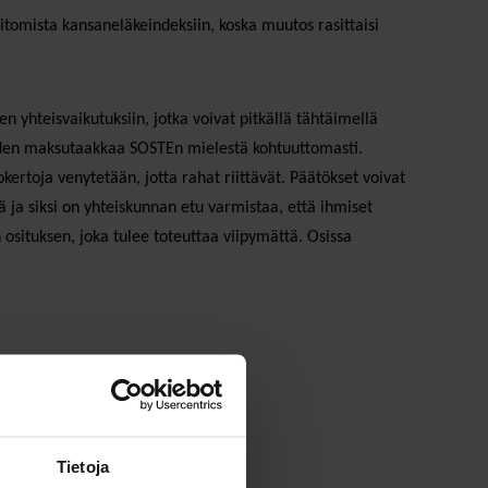
tomista kansaneläkeindeksiin, koska muutos rasittaisi
yhteisvaikutuksiin, jotka voivat pitkällä tähtäimellä
neiden maksutaakkaa SOSTEn mielestä kohtuuttomasti.
rtoja venytetään, jotta rahat riittävät. Päätökset voivat
 ja siksi on yhteiskunnan etu varmistaa, että ihmiset
situksen, joka tulee toteuttaa viipymättä. Osissa
Tietoja