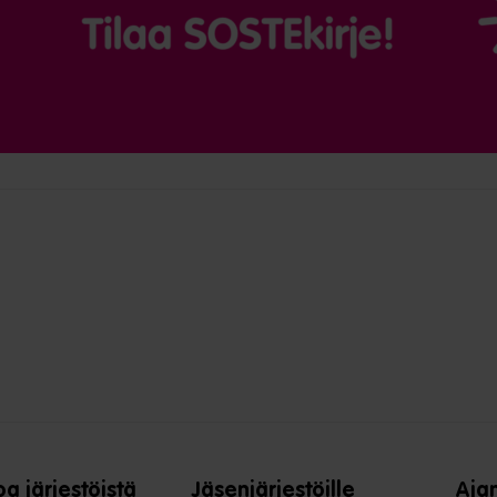
oa järjestöistä
Jäsenjärjestöille
Aja