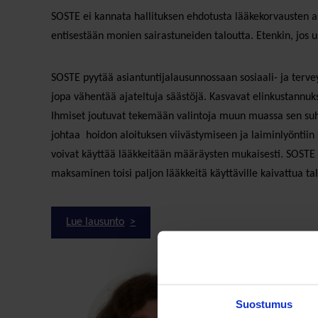
SOSTE ei kannata hallituksen ehdotusta lääkekorvausten a
entisestään monien sairastuneiden taloutta. Etenkin, jos
SOSTE pyytää asiantuntijalausunnossaan sosiaali- ja terve
jopa vähentää ajateltuja säästöjä. Kasvavat elinkustannu
Ihmiset joutuvat tekemään valintoja muun muassa sen suhte
johtaa hoidon aloituksen viivästymiseen ja laiminlyöntiin 
voivat käyttää lääkkeitään määräysten mukaisesti. SOSTE 
maksaminen toisi paljon lääkkeitä käyttäville kaivattua tal
Lue lausunto
Suostumus