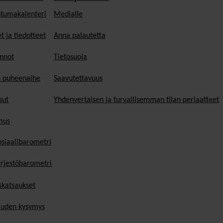
tumakalenteri
Medialle
t ja tiedotteet
Anna palautetta
nnot
Tietosuoja
n puheenaihe
Saavutettavuus
sut
Yhdenvertaisen ja turvallisemman tilan periaatteet
mus
osiaalibarometri
ärjestöbarometri
skatsaukset
uden kysymys