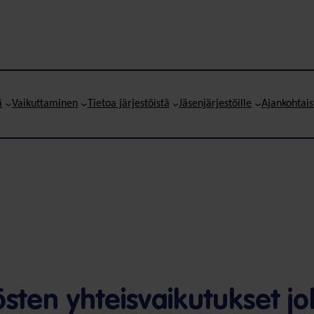
ä
Vaikuttaminen
Tietoa järjestöistä
Jäsenjärjestöille
Ajankohtais
sten yhteisvaikutukset jo