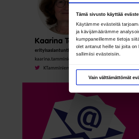
Tämä sivusto käyttää eväste
Käytämme evästeitä tarjoama
ja kävijämäärämme analysoim
kumppaneillemme tietoja siitä
Kaarina Tamminiemi
olet antanut heille tai joita 
erityisasiantuntija
sallimiisi evästeisiin.
kaarina.tamminiemi@soste.fi
KTamminiemi
Vain välttämättömät ev