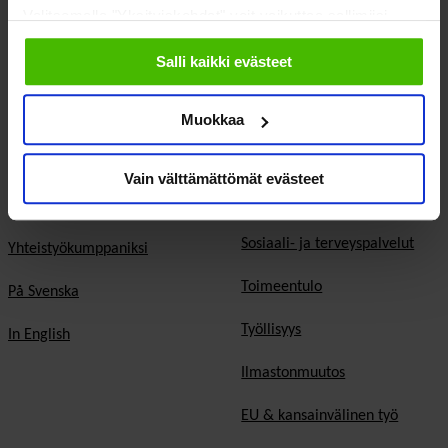
Valitsemalla "Yksityiskohdat" voit vaikuttaa sallimiisi
demokratia
Jäsenjärjestöt
evästeisiin.
Salli kaikki evästeet
Hyvinvointitalous
Jäsenedut ja -palvelut
Järjestöjen
Muokkaa
Hae jäseneksi
toimintaedellytykset
Verkostot
Hyvinvoinnin ja terveyden
Vain välttämättömät evästeet
edistäminen
Varaa kokoustila
Sosiaali- ja terveyspalvelut
Yhteistyökumppaniksi
Toimeentulo
På Svenska
Työllisyys
In English
Ilmastonmuutos
EU & kansainvälinen työ