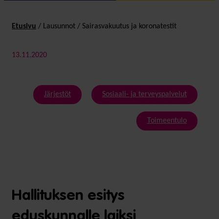
Etusivu
/
Lausunnot
/
Sairasvakuutus ja koronatestit
13.11.2020
Järjestöt
Sosiaali- ja terveyspalvelut
Toimeentulo
Hallituksen esitys
eduskunnalle laiksi