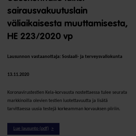
sairausvakuutuslain
väliaikaisesta muuttamisesta,
HE 223/2020 vp
Lausunnon vastaanottaja: Sosiaali- ja terveysvaliokunta
13.11.2020
Koronavirustestien Kela-korvausta nostettaessa tulee seurata
markkinoilla olevien testien luotettavuutta ja lisätä
tarvittaessa uusia testejä korkeamman korvauksen piiriin.
Lue lausunto (pdf)