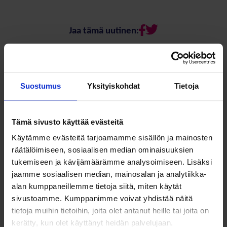
Jaa tämä uutinen:
Suostumus
Yksityiskohdat
Tietoja
SOSTE Suomen sosiaali ja terveys ry
Yliopistonkatu 5
Faceboo
Twitte
Tämä sivusto käyttää evästeitä
00100 Helsinki
Käytämme evästeitä tarjoamamme sisällön ja mainosten
räätälöimiseen, sosiaalisen median ominaisuuksien
tukemiseen ja kävijämäärämme analysoimiseen. Lisäksi
jaamme sosiaalisen median, mainosalan ja analytiikka-
alan kumppaneillemme tietoja siitä, miten käytät
sivustoamme. Kumppanimme voivat yhdistää näitä
Meistä
Vaikuttaminen
tietoja muihin tietoihin, joita olet antanut heille tai joita on
Tietoa Sostesta
Kansalaisyhteiskunta ja
kerätty, kun olet käyttänyt heidän palvelujaan.