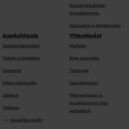
Ilmastoystävällinen
järjestötoiminta
Innovaatiot ja kehittäminen
Ajankohtaista
Yhteystiedot
Tapahtumakalenteri
Medialle
Uutiset ja tiedotteet
Anna palautetta
Lausunnot
Tietosuoja
Viikon puheenaihe
Saavutettavuus
Julkaisut
Yhdenvertaisen ja
turvallisemman tilan
Tutkimus
periaatteet
Sosiaalibarometri