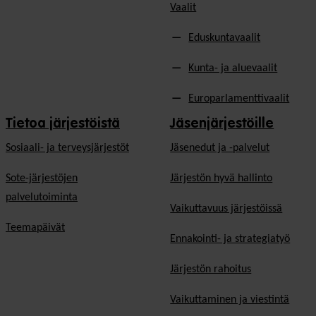
Vaalit
Eduskuntavaalit
Kunta- ja aluevaalit
Europarlamenttivaalit
Tietoa järjestöistä
Jäsenjärjestöille
Sosiaali- ja terveysjärjestöt
Jäsen­edut ja -palvelut
Sote-järjestöjen
Järjestön hyvä hallinto
palvelutoiminta
Vaikuttavuus järjestöissä
Teemapäivät
Ennakointi- ja strategiatyö
Järjestön rahoitus
Vaikuttaminen ja viestintä