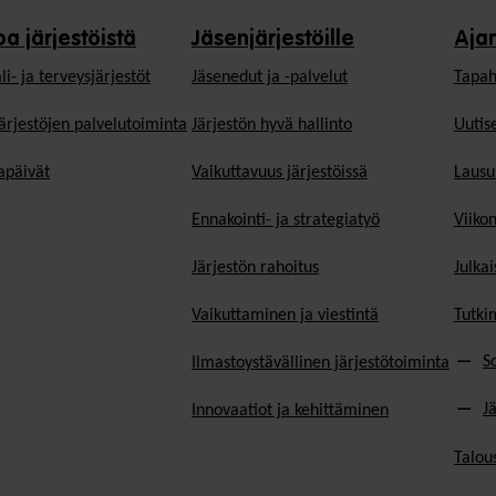
oa järjestöistä
Jäsenjärjestöille
Aja
li- ja terveysjärjestöt
Jäsen­edut ja -palvelut
Tapah
ärjestöjen palvelutoiminta
Järjestön hyvä hallinto
Uutise
päivät
Vaikuttavuus järjestöissä
Lausu
Ennakointi- ja strategiatyö
Viiko
Järjestön rahoitus
Julkai
Vaikuttaminen ja viestintä
Tutki
S
Ilmastoystävällinen järjestötoiminta
J
Innovaatiot ja kehittäminen
Talou