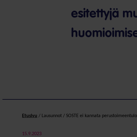
esitettyjä 
huomioimis
Etusivu
/
Lausunnot
/
SOSTE ei kannata perustoimeen­tul
15.9.2023