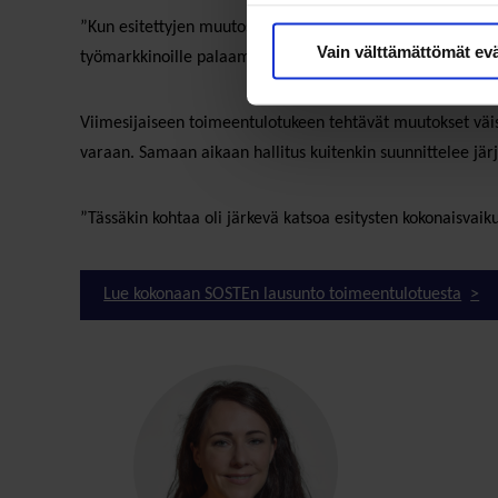
”Kun esitettyjen muutosten myötä toimeentulotukea saavie
Vain välttämättömät ev
työmarkkinoille palaamisesta. Ulosottoon joutuminen on s
Viimesijaiseen toimeentulotukeen tehtävät muutokset väi
varaan. Samaan aikaan hallitus kuitenkin suunnittelee jär
”Tässäkin kohtaa oli järkevä katsoa esitysten kokonaisvaik
Lue kokonaan SOSTEn lausunto toimeentulotuesta