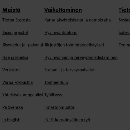
Meistä
Vaikuttaminen
Tiet
Tietoa Sostesta
Kansalaisyhteiskunta ja demokratia
Sosiaa
Jäsenjärjestöt
Hyvinvointitalous
Sote-j
Jäsenedut ja -palvelut
Järjestöjen toimintaedellytykset
Teema
Hae jäseneksi
Hyvinvoinnin ja terveyden edistäminen
Verkostot
Sosiaali- ja terveyspalvelut
Varaa kokoustila
Toimeentulo
Yhteistyökumppaniksi
Työllisyys
På Svenska
Ilmastonmuutos
In English
EU & kansainvälinen työ