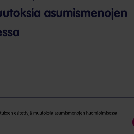
muutoksia asumismenojen
essa
otukeen esitettyjä muutoksia asumismenojen huomioimisessa