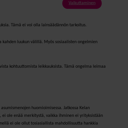
Vaikuttaminen
ksia. Tämä ei voi olla lainsäädännön tarkoitus.
a kahden luukun välillä. Myös sosiaalisten ongelmien
stuvista kohtuuttomista leikkauksista. Tämä ongelma leimaa
tä asumismenojen huomioimisessa. Jatkossa Kelan
le, ei ole enää merkitystä, vaikka ihminen ei yrityksistään
lä ei ole ollut tosiasiallista mahdollisuutta hankkia