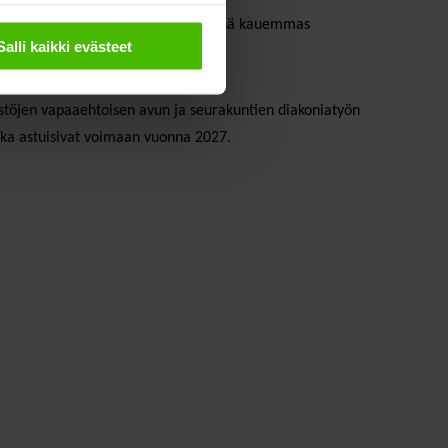
vat lisääntyvät, siirtyvät ihmiset yhä kauemmas
Salli kaikki evästeet
stöjen vapaaehtoisen avun ja seurakuntien diakoniatyön
jotka astuisivat voimaan vuonna 2027.