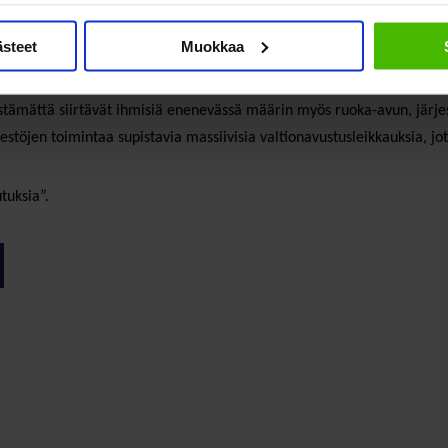
n taloudellinen tilanne heikkenee ja ylivelkaantuminen ja häädöt voi
ästeet
Muokkaa
uurimpia kannustinloukkujen aiheuttajia”, muistuttaa Järvinen.
stämättä siirtävät ihmisiä enenevässä määrin myös ruoka-avun, järje
jestöjen toimintaa supistavia massiivisia valtionavustusleikkauksia, 
utuksia”.