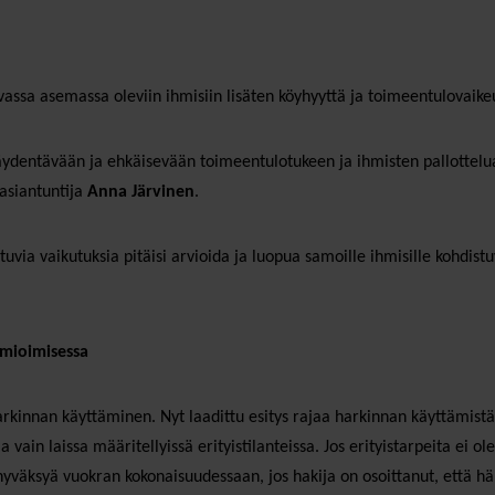
assa asemassa oleviin ihmisiin lisäten köyhyyttä ja toimeentulovaikeu
täydentävään ja ehkäisevään toimeentulotukeen ja ihmisten pallottelu
asiantuntija
Anna Järvinen
.
tuvia vaikutuksia pitäisi arvioida ja luopua samoille ihmisille kohdi
.
omioimisessa
rkinnan käyttäminen. Nyt laadittu esitys rajaa harkinnan käyttämis
 vain laissa määritellyissä erityistilanteissa. Jos erityistarpeita ei o
väksyä vuokran kokonaisuudessaan, jos hakija on osoittanut, että hänel