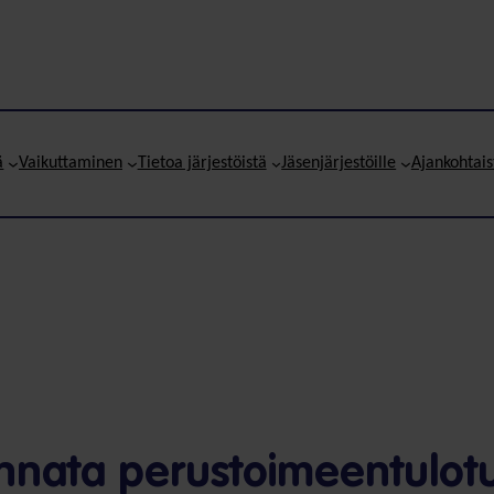
ä
Vaikuttaminen
Tietoa järjestöistä
Jäsenjärjestöille
Ajankohtais
nnata perustoimeen­tulo