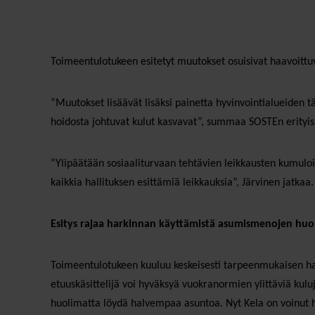
Toimeentulotukeen esitetyt muutokset osuisivat haavoittuv
”Muutokset lisäävät lisäksi painetta hyvinvointialueiden 
hoidosta johtuvat kulut kasvavat”, summaa SOSTEn erityis
”Ylipäätään sosiaaliturvaan tehtävien leikkausten kumuloi
kaikkia hallituksen esittämiä leikkauksia”, Järvinen jatkaa
Esitys rajaa harkinnan käyttämistä asumismenojen hu
Toimeentulotukeen kuuluu keskeisesti tarpeenmukaisen ha
etuuskäsittelijä voi hyväksyä vuokranormien ylittäviä kuluja
huolimatta löydä halvempaa asuntoa. Nyt Kela on voinut hy