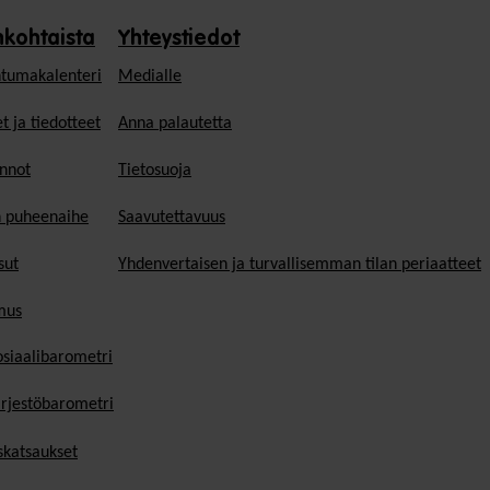
nkohtaista
Yhteystiedot
tumakalenteri
Medialle
t ja tiedotteet
Anna palautetta
nnot
Tietosuoja
n puheenaihe
Saavutettavuus
sut
Yhdenvertaisen ja turvallisemman tilan periaatteet
mus
osiaalibarometri
ärjestöbarometri
skatsaukset