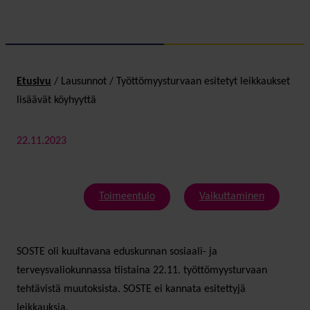
Etusivu
/
Lausunnot
/
Työttömyysturvaan esitetyt leikkaukset
lisäävät köyhyyttä
22.11.2023
Toimeentulo
Vaikuttaminen
SOSTE oli kuultavana eduskunnan sosiaali- ja
terveysvaliokunnassa tiistaina 22.11. työttömyysturvaan
tehtävistä muutoksista. SOSTE ei kannata esitettyjä
leikkauksia.