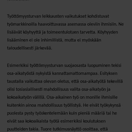
Työttömyysturvan leikkausten vaikutukset kohdistuvat
työmarkkinoilla haavoittuvassa asemassa oleviin ihmisiin. Ne
lisäävät köyhyyttä ja toimeentulotuen tarvetta. Köyhyyden
lisääminen ei ole inhimillistä, mutta ei myöskään
taloudellisesti järkevää.
Esimerkiksi työttömyysturvan suojaosasta luopuminen tekisi
osa-aikatyöstä nykyistä kannattamattomampaa. Esityksen
taustalla vaikuttaa olevan oletus, että osa-aikatyötä tekevillä
olisi tosiasiallisesti mahdollisuus valita osa-aikatyön ja
kokoaikatyön välillä. Osa-aikainen työ on monille ihmisille
kuitenkin ainoa mahdollisuus työllistyä. He eivät työkykynsä
puolesta pysty työskentelemään kuin pieniä määriä tai he
eivät saa kokoaikaista työtä esimerkiksi koulutuksen
puutteiden takia. Tuore tutkimusnäyttö osoittaa, että