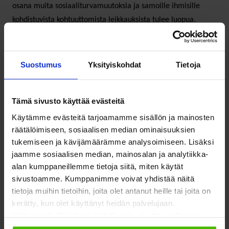
osana muita sosiaaliturvamuutoksia ja samoille ihmisille
kohdistuvista kohtuuttomista leikkauksista tulee luopua.
Lue lisää
Suostumus
Yksityiskohdat
Tietoja
Tämä sivusto käyttää evästeitä
Käytämme evästeitä tarjoamamme sisällön ja mainosten
räätälöimiseen, sosiaalisen median ominaisuuksien
tukemiseen ja kävijämäärämme analysoimiseen. Lisäksi
jaamme sosiaalisen median, mainosalan ja analytiikka-
alan kumppaneillemme tietoja siitä, miten käytät
sivustoamme. Kumppanimme voivat yhdistää näitä
Anna Järvinen
tietoja muihin tietoihin, joita olet antanut heille tai joita on
kerätty, kun olet käyttänyt heidän palvelujaan.
erityisasiantuntija
Valitsemalla "Yksityiskohdat" voit vaikuttaa sallimiisi
anna.jarvinen@soste.fi
evästeisiin.