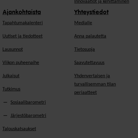
Innovaatiot ja kehittäminen
Ajankohtaista
Yhteystiedot
Tapahtumakalenteri
Medialle
Uutiset ja tiedotteet
Anna palautetta
Lausunnot
Tietosuoja
Viikon puheenaihe
Saavutettavuus
Julkaisut
Yhdenvertaisen ja
turvallisemman tilan
Tutkimus
periaatteet
Sosiaalibarometri
Järjestöbarometri
Talouskatsaukset