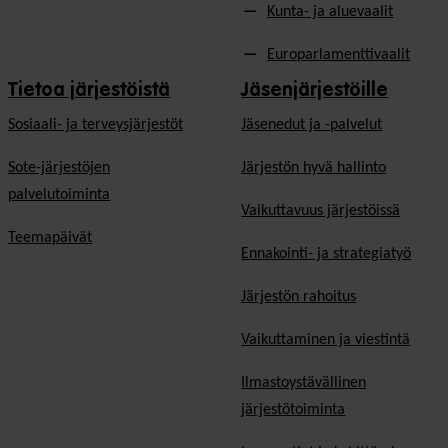
Kunta- ja aluevaalit
Europarlamenttivaalit
Tietoa järjestöistä
Jäsenjärjestöille
Sosiaali- ja terveysjärjestöt
Jäsen­edut ja -palvelut
Sote-järjestöjen
Järjestön hyvä hallinto
palvelutoiminta
Vaikuttavuus järjestöissä
Teemapäivät
Ennakointi- ja strategiatyö
Järjestön rahoitus
Vaikuttaminen ja viestintä
Ilmastoystävällinen
järjestötoiminta