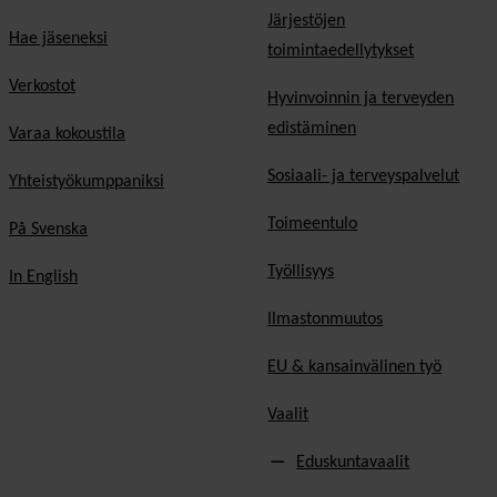
Järjestöjen
Hae jäseneksi
toimintaedellytykset
Verkostot
Hyvinvoinnin ja terveyden
edistäminen
Varaa kokoustila
Sosiaali- ja terveyspalvelut
Yhteistyökumppaniksi
Toimeentulo
På Svenska
Työllisyys
In English
Ilmastonmuutos
EU & kansainvälinen työ
Vaalit
Eduskuntavaalit