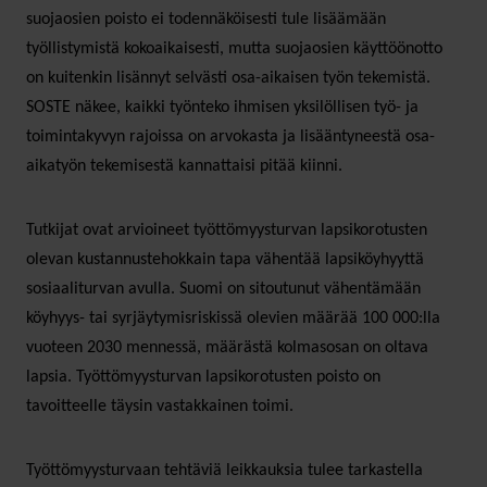
suojaosien poisto ei todennäköisesti tule lisäämään
työllistymistä kokoaikaisesti, mutta suojaosien käyttöönotto
on kuitenkin lisännyt selvästi osa-aikaisen työn tekemistä.
SOSTE näkee, kaikki työnteko ihmisen yksilöllisen työ- ja
toimintakyvyn rajoissa on arvokasta ja lisääntyneestä osa-
aikatyön tekemisestä kannattaisi pitää kiinni.
Tutkijat ovat arvioineet työttömyysturvan lapsikorotusten
olevan kustannustehokkain tapa vähentää lapsiköyhyyttä
sosiaaliturvan avulla. Suomi on sitoutunut vähentämään
köyhyys- tai syrjäytymisriskissä olevien määrää 100 000:lla
vuoteen 2030 mennessä, määrästä kolmasosan on oltava
lapsia. Työttömyysturvan lapsikorotusten poisto on
tavoitteelle täysin vastakkainen toimi.
Työttömyysturvaan tehtäviä leikkauksia tulee tarkastella