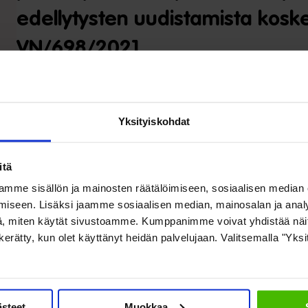
edellytysten uudistamista kosk
VN/698/2021
Lausunnon vastaanottaja: Työ- ja elinkeinoministeriö
Yksityiskohdat
13.8.2021
itä
SOSTE pitää työnhakijoiden henkilökohtaisen tapaamisen tehostam
mme sisällön ja mainosten räätälöimiseen, sosiaalisen median
sekava ja vaatii selkeyttämistä, jotta se huomioisi paremmin työt
iseen. Lisäksi jaamme sosiaalisen median, mainosalan ja analy
työnhakuvelvollisuudesta kokonaisuudessaan työttömän työnhakija
, miten käytät sivustoamme. Kumppanimme voivat yhdistää näitä t
tarpeellisena sääntelyn tarkentamista erityisesti heikommassa t
on kerätty, kun olet käyttänyt heidän palvelujaan. Valitsemalla "Yks
Lue lausunto (pdf)
ästeet
Muokkaa