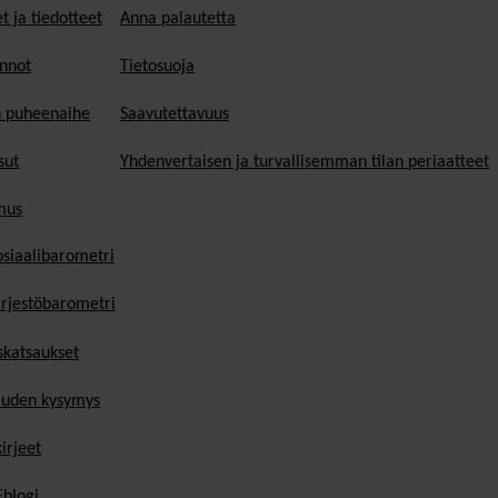
t ja tiedotteet
Anna palautetta
nnot
Tietosuoja
n puheenaihe
Saavutettavuus
sut
Yhdenvertaisen ja turvallisemman tilan periaatteet
mus
osiaalibarometri
ärjestöbarometri
skatsaukset
uden kysymys
irjeet
blogi