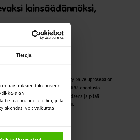
evaksi lainsäädännöksi,
Tietoja
ista kannatettavana, mutta esitetty palveluprosessi on
 ominaisuuksien tukemiseen
tömien yksilölliset tarpeet. SOSTE pitää ehdotusta
tiikka-alan
n kannalta sekavana ja vaikeaselkoisena ja pitää
ietoja muihin tietoihin, joita
yömarkkina-asemassa olevien kohdalla.
ityiskohdat" voit vaikuttaa
Salli kaikki evästeet