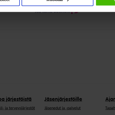
Jaa tämä uutinen:
oa järjestöistä
Jäsenjärjestöille
Aja
li- ja terveysjärjestöt
Jäsen­edut ja -palvelut
Tapah