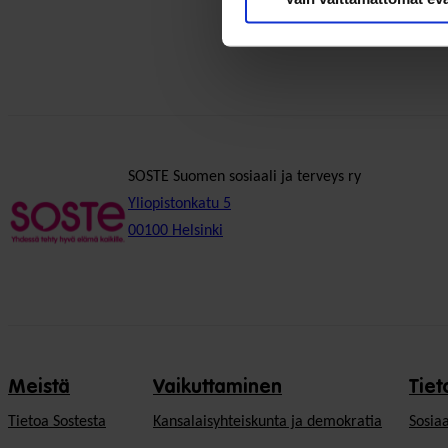
SOSTE Suomen sosiaali ja terveys ry
Yliopistonkatu 5
00100 Helsinki
Meistä
Vaikuttaminen
Tiet
Tietoa Sostesta
Kansalaisyhteiskunta ja demokratia
Sosiaa