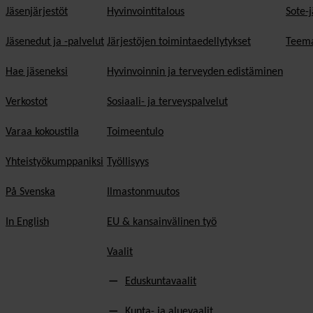
Jäsenjärjestöt
Hyvinvointitalous
Sote-j
Jäsenedut ja -palvelut
Järjestöjen toimintaedellytykset
Teema
Hae jäseneksi
Hyvinvoinnin ja terveyden edistäminen
Verkostot
Sosiaali- ja terveyspalvelut
Varaa kokoustila
Toimeentulo
Yhteistyökumppaniksi
Työllisyys
På Svenska
Ilmastonmuutos
In English
EU & kansainvälinen työ
Vaalit
Eduskuntavaalit
Kunta- ja aluevaalit