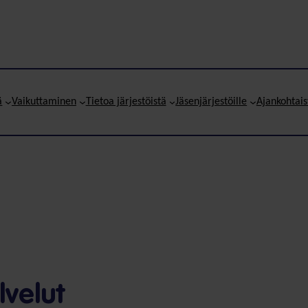
ä
Vaikuttaminen
Tietoa järjestöistä
Jäsenjärjestöille
Ajankohtais
velut