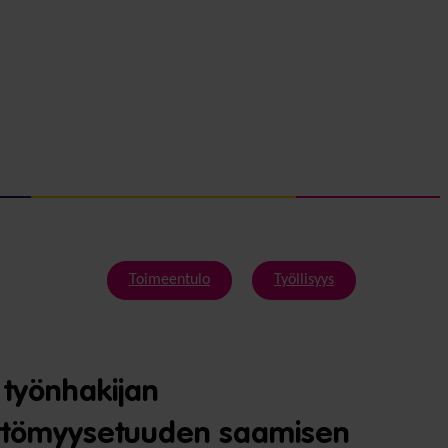
Toimeentulo
Työllisyys
 työnhakijan
yöttömyysetuuden saamisen