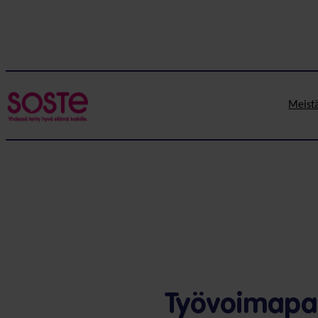
Meist
Työvoimapal