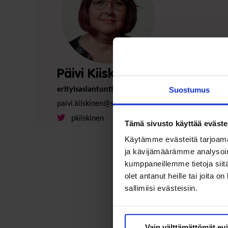
Päivi Kiiskinen
Suostumus
erityisasiantuntija
paivi.kiiskinen@soste.fi
pkiiskinen
Tämä sivusto käyttää eväste
Käytämme evästeitä tarjoama
ja kävijämäärämme analysoim
kumppaneillemme tietoja siitä
olet antanut heille tai joita 
sallimiisi evästeisiin.
Vain välttämättömät ev