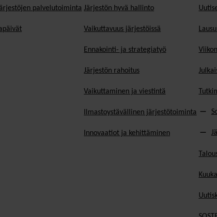
ärjestöjen palvelutoiminta
Järjestön hyvä hallinto
Uutise
päivät
Vaikuttavuus järjestöissä
Lausu
Ennakointi- ja strategiatyö
Viiko
Järjestön rahoitus
Julkai
Vaikuttaminen ja viestintä
Tutki
S
Ilmastoystävällinen järjestötoiminta
J
Innovaatiot ja kehittäminen
Talou
Kuuka
Uutisk
SOSTE