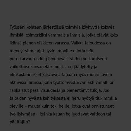
Työssäni kohtaan järjestöissä toimivia köyhyyttä kokevia
ihmisiä, esimerkiksi vammaisia ihmisiä, jotka elävät koko
ikänsä pienen eläkkeen varassa. Vaikka taloudessa on
mennyt viime ajat hyvin, monille elintärkeät
perusturvaetuudet pienenevät. Niiden nostamiseen
vaikuttava kansaneläkeindeksi on jäädytetty ja
elinkustannukset kasvavat. Tapaan myös monin tavoin
aktiivisia ihmisiä, joita työttömyysturvan aktiivimalli on
rankaissut passiivisuudesta ja pienentänyt tuloja. Jos
talouden hyvästä kehityksestä ei heru hyötyä tiukimmilla
oleville – muuta kuin toki heille, jotka ovat onnistuneet
työllistymään – kuinka kauan he luottavat valtioon tai
päättäjiin?