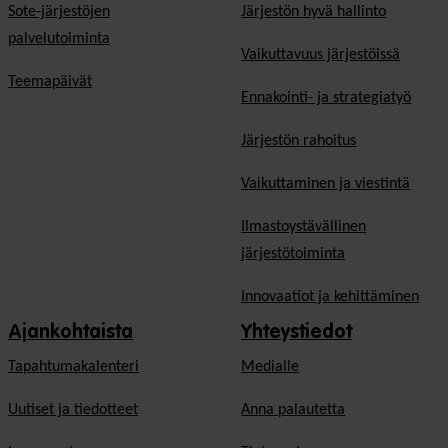
Sote-järjestöjen
Järjestön hyvä hallinto
palvelutoiminta
Vaikuttavuus järjestöissä
Teemapäivät
Ennakointi- ja strategiatyö
Järjestön rahoitus
Vaikuttaminen ja viestintä
Ilmastoystävällinen
järjestötoiminta
Innovaatiot ja kehittäminen
Ajankohtaista
Yhteystiedot
Tapahtumakalenteri
Medialle
Uutiset ja tiedotteet
Anna palautetta