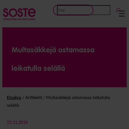
Etsi
Multasäkkejä ostamassa
leikatulla selällä
Etusivu
/
Artikkelit
/
Multasäkkejä ostamassa leikatulla
selällä
23.11.2018