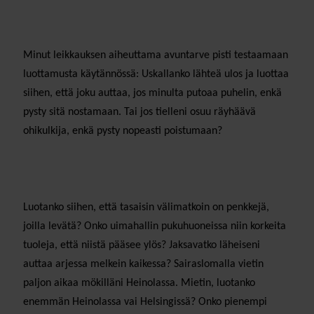
Minut leikkauksen aiheuttama avuntarve pisti testaamaan
luottamusta käytännössä: Uskallanko lähteä ulos ja luottaa
siihen, että joku auttaa, jos minulta putoaa puhelin, enkä
pysty sitä nostamaan. Tai jos tielleni osuu räyhäävä
ohikulkija, enkä pysty nopeasti poistumaan?
Luotanko siihen, että tasaisin välimatkoin on penkkejä,
joilla levätä? Onko uimahallin pukuhuoneissa niin korkeita
tuoleja, että niistä pääsee ylös? Jaksavatko läheiseni
auttaa arjessa melkein kaikessa? Sairaslomalla vietin
paljon aikaa mökilläni Heinolassa. Mietin, luotanko
enemmän Heinolassa vai Helsingissä? Onko pienempi