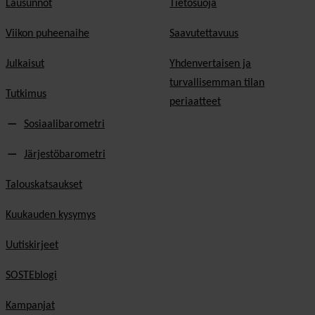
Lausunnot
Tietosuoja
Viikon puheenaihe
Saavutettavuus
Julkaisut
Yhdenvertaisen ja
turvallisemman tilan
Tutkimus
periaatteet
Sosiaalibarometri
Järjestöbarometri
Talouskatsaukset
Kuukauden kysymys
Uutiskirjeet
SOSTEblogi
Kampanjat