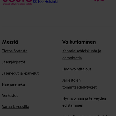
00100 Helsinki
Meistä
Vaikuttaminen
Tietoa Sostesta
Kansalaisyhteiskunta ja
demokratia
Jäsenjärjestöt
Hyvinvointitalous
Jäsenedut ja -palvelut
Järjestöjen
Hae jäseneksi
toimintaedellytykset
Verkostot
Hyvinvoinnin ja terveyden
edistäminen
Varaa kokoustila