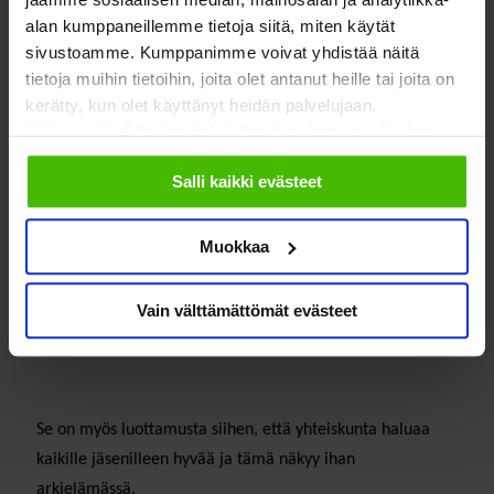
todetaan, että luottamus luo turvaa ja että luottamuksen
alan kumppaneillemme tietoja siitä, miten käytät
kehittymisen suunta on pienelle maalle oleellinen
sivustoamme. Kumppanimme voivat yhdistää näitä
kysymys.
tietoja muihin tietoihin, joita olet antanut heille tai joita on
kerätty, kun olet käyttänyt heidän palvelujaan.
Valitsemalla "Yksityiskohdat" voit vaikuttaa sallimiisi
evästeisiin.
Salli kaikki evästeet
Luottamus on äärettömän tärkeää, mutta ei mitään
korkealentoista ja abstraktia. Se on uskoa siihen, että
Muokkaa
ympäristö on toimiva ja turvallinen. Ja siihen, että jos
tulee paha paikka, ympärillä on myönteisesti toisiinsa
suhtautuvia ihmisiä.
Vain välttämättömät evästeet
Se on myös luottamusta siihen, että yhteiskunta haluaa
kaikille jäsenilleen hyvää ja tämä näkyy ihan
arkielämässä.