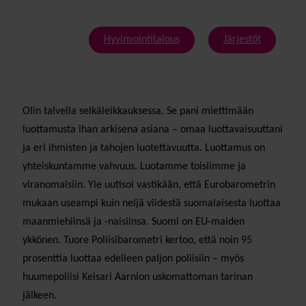
Hyvinvointitalous
Järjestöt
Olin talvella selkäleikkauksessa. Se pani miettimään
luottamusta ihan arkisena asiana – omaa luottavaisuuttani
ja eri ihmisten ja tahojen luotettavuutta. Luottamus on
yhteiskuntamme vahvuus. Luotamme toisiimme ja
viranomaisiin. Yle uutisoi vastikään, että Eurobarometrin
mukaan useampi kuin neljä viidestä suomalaisesta luottaa
maanmiehiinsä ja -naisiinsa. Suomi on EU-maiden
ykkönen. Tuore Poliisibarometri kertoo, että noin 95
prosenttia luottaa edelleen paljon poliisiin – myös
huumepoliisi Keisari Aarnion uskomattoman tarinan
jälkeen.