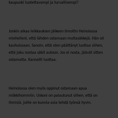
kaupunki luotettavampi ja turvallisempi?
Jonkin aikaa leikkauksen jälkeen ilmoitin Heinolassa
miehelleni, että lähden ostamaan multasäkkejä. Hän oli
kauhuissaan. Sanoin, että olen päättänyt luottaa siihen,
että joku nostaa säkit autoon. Jos ei nosta, jäävät sitten
ostamatta. Kannatti luottaa.
Heinolassa olen myös oppinut ostamaan apua
mökkihommiin. Uskoni on palautunut siihen, että on
ihmisiä, joille on kunnia-asia tehdä työnsä hyvin.