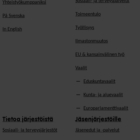
Sosiaali- ja terveyspalvelut
Yhteistyökumppaniksi
Toimeentulo
På Svenska
Työllisyys
In English
Ilmastonmuutos
EU & kansainvälinen työ
Vaalit
Eduskuntavaalit
Kunta- ja aluevaalit
Europarlamenttivaalit
Tietoa järjestöistä
Jäsenjärjestöille
Sosiaali- ja terveysjärjestöt
Jäsen­edut ja -palvelut