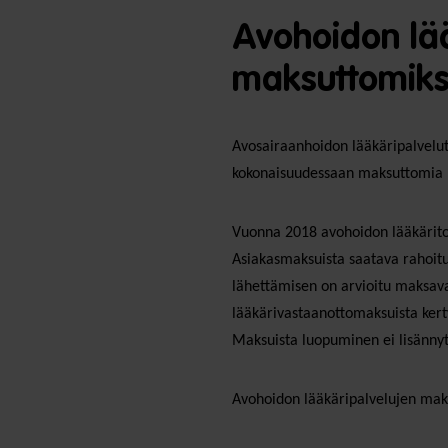
Avohoidon lää
maksuttomiks
Avosairaanhoidon lääkäripalvelut 
kokonaisuudessaan maksuttomia 
Vuonna 2018 avohoidon lääkäritoi
Asiakasmaksuista saatava rahoitus
lähettämisen on arvioitu maksavan
lääkärivastaanottomaksuista kert
Maksuista luopuminen ei lisännyt
Avohoidon lääkäripalvelujen maks