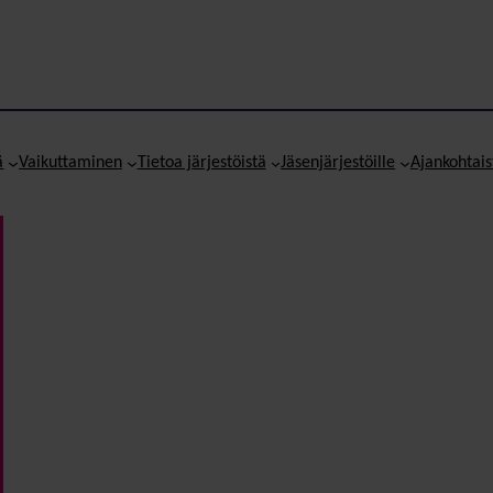
ä
Vaikuttaminen
Tietoa järjestöistä
Jäsenjärjestöille
Ajankohtais