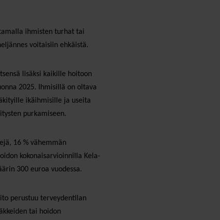
tamalla ihmisten turhat tai
eljännes voitaisiin ehkäistä.
tsensä lisäksi kaikille hoitoon
uonna 2025. Ihmisillä on oltava
tyille ikäihmisille ja useita
kitysten purkamiseen.
ntejä, 16 % vähemmän
oidon kokonaisarvioinnilla Kela-
määrin 300 euroa vuodessa.
oito perustuu terveydentilan
äkkeiden tai hoidon