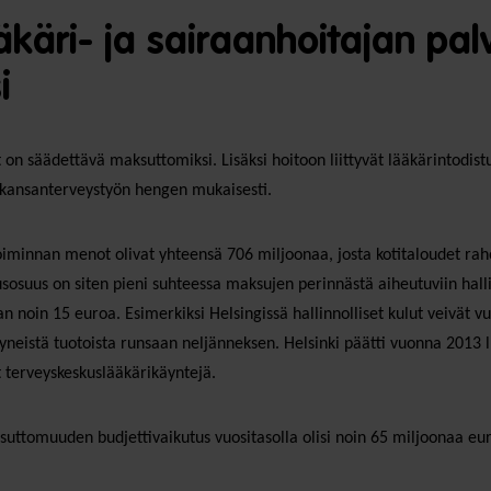
käri- ja sairaanhoitajan pal
i
on säädettävä maksuttomiksi. Lisäksi hoitoon liittyvät lääkärintodistu
kansanterveystyön hengen mukaisesti.
minnan menot olivat yhteensä 706 miljoonaa, josta kotitaloudet rahoi
osuus on siten pieni suhteessa maksujen perinnästä aiheutuviin hallin
 noin 15 euroa. Esimerkiksi Helsingissä hallinnolliset kulut veivät 
yneistä tuotoista runsaan neljänneksen. Helsinki päätti vuonna 2013
 terveyskeskuslääkärikäyntejä.
uttomuuden budjettivaikutus vuositasolla olisi noin 65 miljoonaa eur