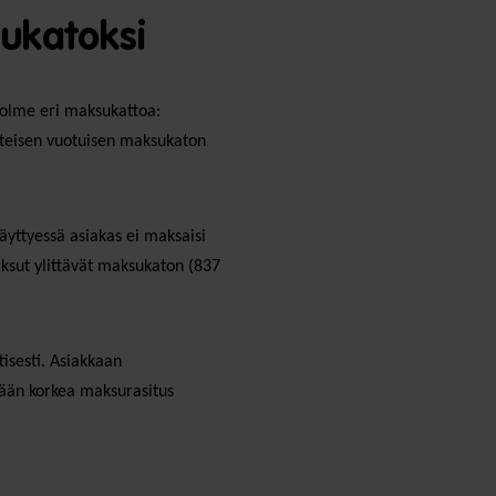
ukatoksi
kolme eri maksukattoa:
Yhteisen vuotuisen maksukaton
täyttyessä asiakas ei maksaisi
aksut ylittävät maksukaton (837
isesti. Asiakkaan
tään korkea maksurasitus