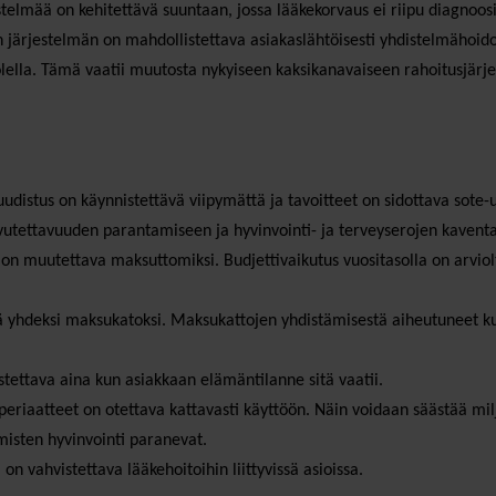
elmää on kehitettävä suuntaan, jossa lääkekorvaus ei riipu diagnoosis
 järjestelmän on mahdollistettava asiakaslähtöisesti yhdistelmähoidot
olella. Tämä vaatii muutosta nykyiseen kaksikanavaiseen rahoitusjärj
distus on käynnistettävä viipymättä ja tavoitteet on sidottava sote-uu
vutettavuuden parantamiseen ja hyvinvointi- ja terveyserojen kavent
on muutettava maksuttomiksi. Budjettivaikutus vuositasolla on arviolt
 yhdeksi maksukatoksi. Maksukattojen yhdistämisestä aiheutuneet ku
stettava aina kun asiakkaan elämäntilanne sitä vaatii.
eriaatteet on otettava kattavasti käyttöön. Näin voidaan säästää milj
misten hyvinvointi paranevat.
on vahvistettava lääkehoitoihin liittyvissä asioissa.