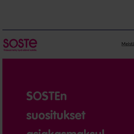
Meist
SOSTEn
suositukset