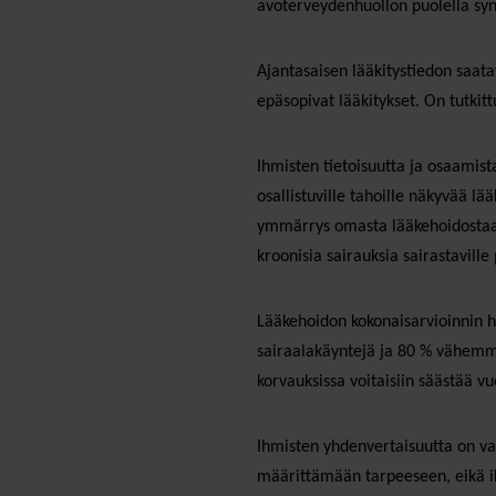
avoterveydenhuollon puolella syn
Ajantasaisen lääkitystiedon saata
epäsopivat lääkitykset. On tutkitt
Ihmisten tietoisuutta ja osaamista
osallistuville tahoille näkyvää l
ymmärrys omasta lääkehoidostaan. 
kroonisia sairauksia sairastavill
Lääkehoidon kokonaisarvioinnin 
sairaalakäyntejä ja 80 % vähemmän
korvauksissa voitaisiin säästää v
Ihmisten yhdenvertaisuutta on vah
määrittämään tarpeeseen, eikä ik