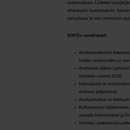
saatavuuteen. Lääkekorvausjärjest
aiheutuviin kustannuksiin. Samoin
sairaalassa ja osin avohoidon pu
SOSTEn suositukset:
Asiakasmaksulain kokonaisuu
hoidon saatavuuden ja saa
Avohoidon lääkäri palvelut 
tuotoista vuonna 2018)
Maksukatot on yhdistettävä
erikseen jatkotyössä.
Asiakasmaksut on kohtuulli
Rationaalisen lääkehoidon p
samalla hoitotulokset ja ih
Ihmisten yhdenvertaisuutta 