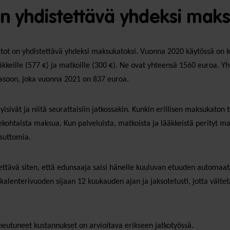
n yhdistettävä yhdeksi maks
tot on yhdistettävä yhdeksi maksukatoksi. Vuonna 2020 käytössä on 
äkkeille (577 €) ja matkoille (300 €). Ne ovat yhteensä 1560 euroa. 
tasoon, joka vuonna 2021 on 837 euroa.
lyisivät ja niitä seurattaisiin jatkossakin. Kunkin erillisen maksukaton 
kekohtaista maksua. Kun palveluista, matkoista ja lääkkeistä perityt m
ksuttomia.
ttävä siten, että edunsaaja saisi hänelle kuuluvan etuuden automaatt
alenterivuoden sijaan 12 kuukauden ajan ja jaksotetusti, jotta välte
eutuneet kustannukset on arvioitava erikseen jatkotyössä.