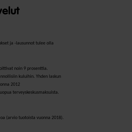
velut
kset ja -lausunnot tulee olla
ttivat noin 9 prosenttia.
nollisiin kuluihin. Yhden laskun
vuonna 2012
 luopua terveyskeskusmaksuista.
oa (arvio tuotoista vuonna 2018).