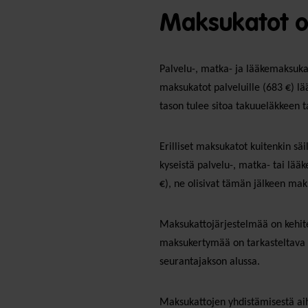
Maksukatot o
Palvelu-, matka- ja lääkemaksuka
maksukatot palveluille (683 €) lä
tason tulee sitoa takuueläkkeen 
Erilliset maksukatot kuitenkin säi
kyseistä palvelu-, matka- tai lää
€), ne olisivat tämän jälkeen ma
Maksukattojärjestelmää on kehite
maksukertymää on tarkasteltava k
seurantajakson alussa.
Maksukattojen yhdistämisestä aih