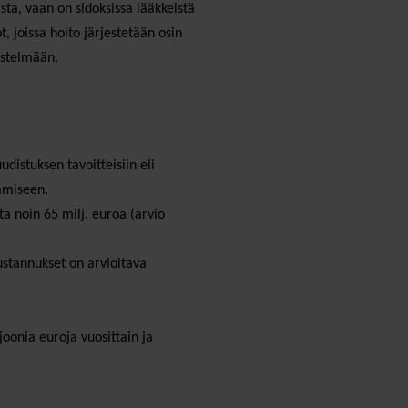
ta, vaan on sidoksissa lääkkeistä
, joissa hoito järjestetään osin
estelmään.
distuksen tavoitteisiin eli
amiseen.
a noin 65 milj. euroa (arvio
stannukset on arvioitava
oonia euroja vuosittain ja