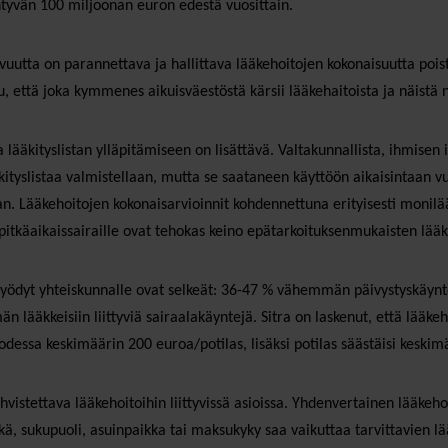
tyvän 100 miljoonan euron edestä vuosittain.
vuutta on parannettava ja hallittava lääkehoitojen kokonaisuutta pois
u, että joka kymmenes aikuisväestöstä kärsii lääkehaitoista ja näistä n
 lääkityslistan ylläpitämiseen on lisättävä. Valtakunnallista, ihmisen i
ääkityslistaa valmistellaan, mutta se saataneen käyttöön aikaisintaan v
Lääkehoitojen kokonaisarvioinnit kohdennettuna erityisesti monilääki
e pitkäaikaissairaille ovat tehokas keino epätarkoituksenmukaisten lää
hyödyt yhteiskunnalle ovat selkeät: 36-47 % vähemmän päivystyskäy
 lääkkeisiin liittyviä sairaalakäyntejä. Sitra on laskenut, että lääkeh
uodessa keskimäärin 200 euroa/potilas, lisäksi potilas säästäisi keski
vistettava lääkehoitoihin liittyvissä asioissa. Yhdenvertainen lääkeh
ä, sukupuoli, asuinpaikka tai maksukyky saa vaikuttaa tarvittavien lä