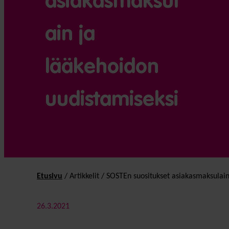
asiakasmaksul
ain ja
lääkehoidon
uudistamiseksi
Etusivu
/
Artikkelit
/
SOSTEn suositukset asiakasmaksulain
26.3.2021