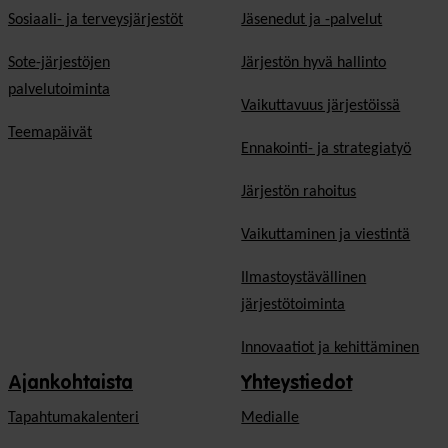
Sosiaali- ja terveysjärjestöt
Jäsen­edut ja -palvelut
Sote-järjestöjen
Järjestön hyvä hallinto
palvelutoiminta
Vaikuttavuus järjestöissä
Teemapäivät
Ennakointi- ja strategiatyö
Järjestön rahoitus
Vaikuttaminen ja viestintä
Ilmastoystävällinen
järjestötoiminta
Innovaatiot ja kehittäminen
Ajankohtaista
Yhteystiedot
Tapahtumakalenteri
Medialle