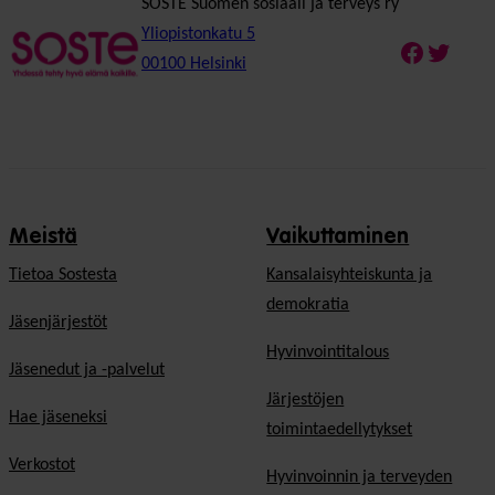
SOSTE Suomen sosiaali ja terveys ry
Yliopistonkatu 5
Faceboo
Twitte
00100 Helsinki
Meistä
Vaikuttaminen
Tietoa Sostesta
Kansalaisyhteiskunta ja
demokratia
Jäsenjärjestöt
Hyvinvointitalous
Jäsenedut ja -palvelut
Järjestöjen
Hae jäseneksi
toimintaedellytykset
Verkostot
Hyvinvoinnin ja terveyden