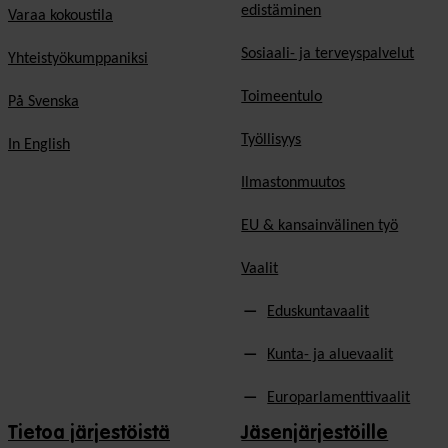
edistäminen
Varaa kokoustila
Sosiaali- ja terveyspalvelut
Yhteistyökumppaniksi
Toimeentulo
På Svenska
Työllisyys
In English
Ilmastonmuutos
EU & kansainvälinen työ
Vaalit
Eduskuntavaalit
Kunta- ja aluevaalit
Europarlamenttivaalit
Tietoa järjestöistä
Jäsenjärjestöille