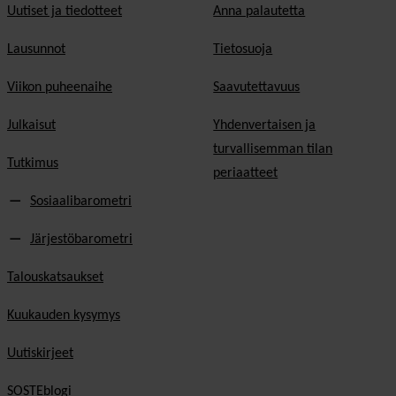
Uutiset ja tiedotteet
Anna palautetta
Lausunnot
Tietosuoja
Viikon puheenaihe
Saavutettavuus
Julkaisut
Yhdenvertaisen ja
turvallisemman tilan
Tutkimus
periaatteet
Sosiaalibarometri
Järjestöbarometri
Talouskatsaukset
Kuukauden kysymys
Uutiskirjeet
SOSTEblogi