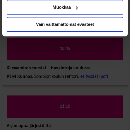
Muokkaa
Tauko
Vain välttämättömät evästeet
10:45
Kiusaamisen taustat – havaintoja koulussa
Päivi Kunnas
, Sompion koulun rehtori,
esitysdiat (pdf)
11:10
Arjen apua järjestöiltä