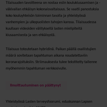
Tilaisuuden tavoitteena on nostaa esiin koulukiusaamisen ja -
väkivallan ehkäisyn kokonaisvaltaisuus. Se vaatii panostuksia
koko kouluyhteisön toiminnan tasolla ja yhteistyössä
vanhempien ja ulkopuolisten tahojen kanssa. Tilaisuudessa
kuullaan videoiden välityksellä lasten mielipiteitä
kiusaamisesta ja sen ehkäisystä.
Tilaisuus toteutetaan hybridinä. Paikan päällä osallistujien
määrä sovitetaan tapahtuman aikana noudatettaviin
koronarajoituksiin. Striimauksesta tulee tekstitetty tallenne
myöhemmin tapahtuman verkkosivulle.
Ilmoittautuminen on päättynyt
Yhteistyössä Lasten terveysfoorumi, eduskunnan Lapsen