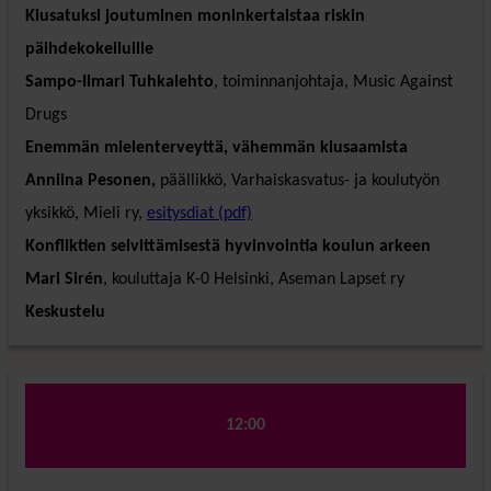
Kiusatuksi joutuminen moninkertaistaa riskin
päihdekokeiluille
Sampo-Ilmari Tuhkalehto
, toiminnanjohtaja, Music Against
Drugs
Enemmän mielenterveyttä, vähemmän kiusaamista
Anniina Pesonen,
päällikkö, Varhaiskasvatus- ja koulutyön
yksikkö, Mieli ry,
esitysdiat (pdf)
Konfliktien selvittämisestä hyvinvointia koulun arkeen
Mari Sirén
, kouluttaja K-0 Helsinki, Aseman Lapset ry
Keskustelu
12:00