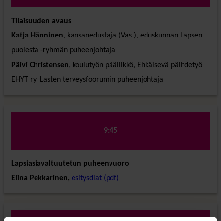
Tilaisuuden avaus
Katja Hänninen
, kansanedustaja (Vas.), eduskunnan Lapsen
puolesta -ryhmän puheenjohtaja
Päivi Christensen
, koulutyön päällikkö, Ehkäisevä päihdetyö
EHYT ry, Lasten terveysfoorumin puheenjohtaja
9:45
Lapsiasiavaltuutetun puheenvuoro
Elina Pekkarinen,
esitysdiat (pdf)