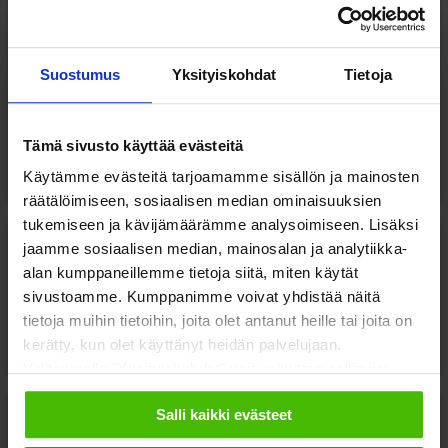
10:10
Suostumus
Yksityiskohdat
Tietoja
Poliisin puheenvuoro – Miten me kaikki voisimme toimia
yhdessä turvallisen arjen varmistamiseksi?
Pekka Heikkinen,
poliisitarkastaja, Poliisihallitus,
esitysdiat
Tämä sivusto käyttää evästeitä
(pdf)
Käytämme evästeitä tarjoamamme sisällön ja mainosten
räätälöimiseen, sosiaalisen median ominaisuuksien
tukemiseen ja kävijämäärämme analysoimiseen. Lisäksi
jaamme sosiaalisen median, mainosalan ja analytiikka-
10:30
alan kumppaneillemme tietoja siitä, miten käytät
sivustoamme. Kumppanimme voivat yhdistää näitä
tietoja muihin tietoihin, joita olet antanut heille tai joita on
Keskustelu
kerätty, kun olet käyttänyt heidän palvelujaan.
Valitsemalla "Yksityiskohdat" voit vaikuttaa sallimiisi
evästeisiin.
Salli kaikki evästeet
10:40