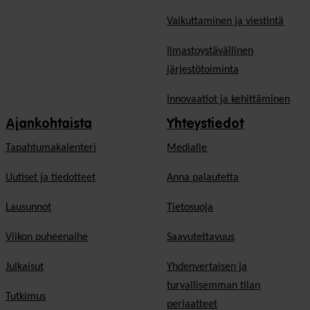
Vaikuttaminen ja viestintä
Ilmastoystävällinen
järjestötoiminta
Innovaatiot ja kehittäminen
Ajankohtaista
Yhteystiedot
Tapahtumakalenteri
Medialle
Uutiset ja tiedotteet
Anna palautetta
Lausunnot
Tietosuoja
Viikon puheenaihe
Saavutettavuus
Julkaisut
Yhdenvertaisen ja
turvallisemman tilan
Tutkimus
periaatteet