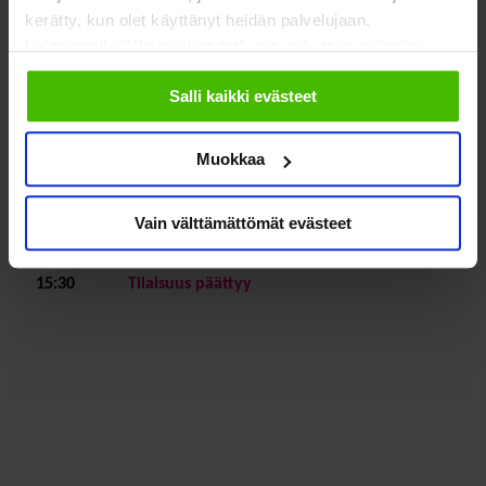
kerätty, kun olet käyttänyt heidän palvelujaan.
Laatu ratkaisee vaikuttavuuden tuki- ja
Valitsemalla "Yksityiskohdat" voit vaikuttaa sallimiisi
liikuntaelinvaivojen hoidossa
evästeisiin.
Salli kaikki evästeet
Maksavatko ikäihmisten kotiin vietävät
kuntoutuspalvelut itsensä takaisin?
Muokkaa
15:25
Päätössanat
Vain välttämättömät evästeet
15:30
Tilaisuus päättyy