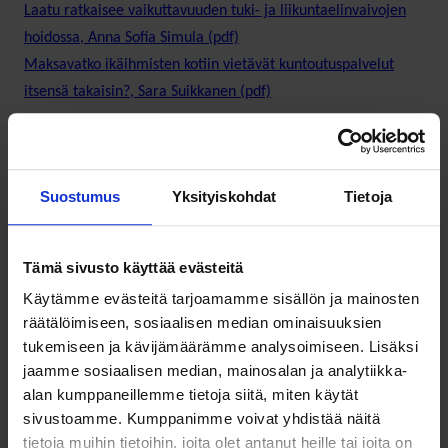
Laatu ratkaisee vaikuttavuuden tuki- ja liikuntaelinvaivojen
hoidossa, Anna Sofia Simula (pdf)
Maksavatko ikäihmisten kotiin vietävät kuntoutuspalvelut
itsensä takaisin?, Sara Suikkanen (pdf)
Ohjelma
Suostumus
Yksityiskohdat
Tietoja
Tiistai 14.6
Tämä sivusto käyttää evästeitä
Käytämme evästeitä tarjoamamme sisällön ja mainosten
räätälöimiseen, sosiaalisen median ominaisuuksien
tukemiseen ja kävijämäärämme analysoimiseen. Lisäksi
14:30
Avaussanat
jaamme sosiaalisen median, mainosalan ja analytiikka-
alan kumppaneillemme tietoja siitä, miten käytät
Yhteistoiminnan rakentuminen lasten ja
sivustoamme. Kumppanimme voivat yhdistää näitä
nuorten kuntoutuksessa
tietoja muihin tietoihin, joita olet antanut heille tai joita on