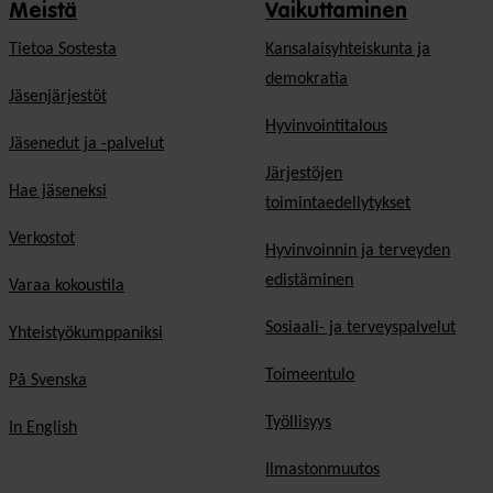
Meistä
Vaikuttaminen
Tietoa Sostesta
Kansalaisyhteiskunta ja
demokratia
Jäsenjärjestöt
Hyvinvointitalous
Jäsenedut ja -palvelut
Järjestöjen
Hae jäseneksi
toimintaedellytykset
Verkostot
Hyvinvoinnin ja terveyden
edistäminen
Varaa kokoustila
Sosiaali- ja terveyspalvelut
Yhteistyökumppaniksi
Toimeentulo
På Svenska
Työllisyys
In English
Ilmastonmuutos