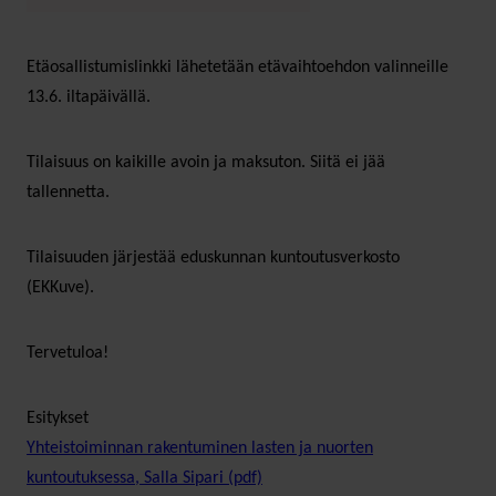
Etäosallistumislinkki lähetetään etävaihtoehdon valinneille
13.6. iltapäivällä.
Tilaisuus on kaikille avoin ja maksuton. Siitä ei jää
tallennetta.
Tilaisuuden järjestää eduskunnan kuntoutusverkosto
(EKKuve).
Tervetuloa!
Esitykset
Yhteistoiminnan rakentuminen lasten ja nuorten
kuntoutuksessa, Salla Sipari (pdf)