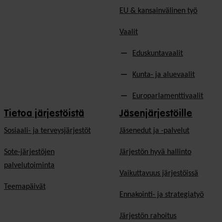
EU & kansainvälinen työ
Vaalit
Eduskuntavaalit
Kunta- ja aluevaalit
Europarlamenttivaalit
Tietoa järjestöistä
Jäsenjärjestöille
Sosiaali- ja terveysjärjestöt
Jäsen­edut ja -palvelut
Sote-järjestöjen
Järjestön hyvä hallinto
palvelutoiminta
Vaikuttavuus järjestöissä
Teemapäivät
Ennakointi- ja strategiatyö
Järjestön rahoitus