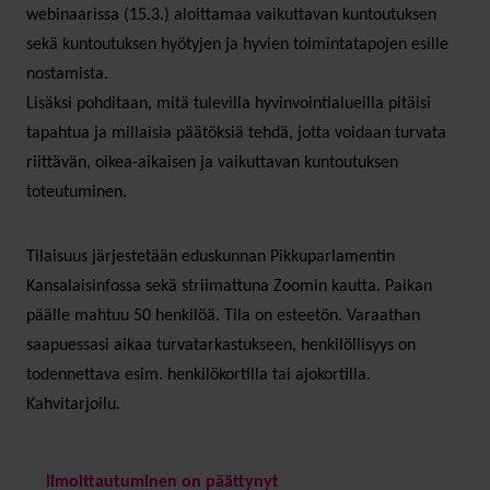
webinaarissa (15.3.) aloittamaa vaikuttavan kuntoutuksen
sekä kuntoutuksen hyötyjen ja hyvien toimintatapojen esille
nostamista.
Lisäksi pohditaan, mitä tulevilla hyvinvointialueilla pitäisi
tapahtua ja millaisia päätöksiä tehdä, jotta voidaan turvata
riittävän, oikea-aikaisen ja vaikuttavan kuntoutuksen
toteutuminen.
Tilaisuus järjestetään eduskunnan Pikkuparlamentin
Kansalaisinfossa sekä striimattuna Zoomin kautta. Paikan
päälle mahtuu 50 henkilöä. Tila on esteetön. Varaathan
saapuessasi aikaa turvatarkastukseen, henkilöllisyys on
todennettava esim. henkilökortilla tai ajokortilla.
Kahvitarjoilu.
Ilmoittautuminen on päättynyt