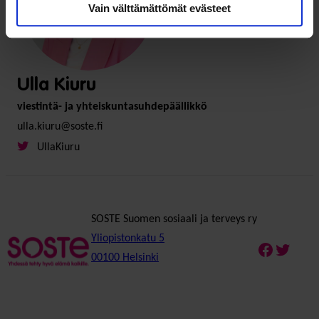
Vain välttämättömät evästeet
Ulla Kiuru
viestintä- ja yhteiskuntasuhdepäällikkö
ulla.kiuru@soste.fi
UllaKiuru
SOSTE Suomen sosiaali ja terveys ry
Yliopistonkatu 5
Faceboo
Twitte
00100 Helsinki