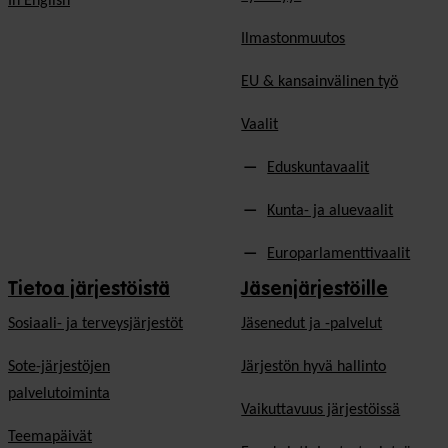
In English
Ilmastonmuutos
EU & kansainvälinen työ
Vaalit
Eduskuntavaalit
Kunta- ja aluevaalit
Europarlamenttivaalit
Tietoa järjestöistä
Jäsenjärjestöille
Sosiaali- ja terveysjärjestöt
Jäsen­edut ja -palvelut
Sote-järjestöjen
Järjestön hyvä hallinto
palvelutoiminta
Vaikuttavuus järjestöissä
Teemapäivät