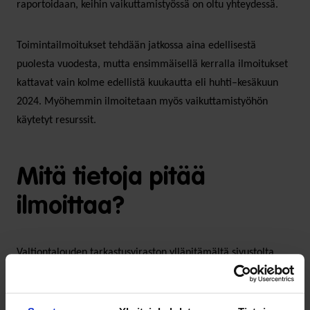
raportoidaan, keihin vaikuttamistyössä on oltu yhteydessä.
Toimintailmoitukset tehdään jatkossa aina edellisestä
puolesta vuodesta, mutta ensimmäisellä kerralla ilmoitukset
kattavat vain kolme edellistä kuukautta eli huhti–kesäkuun
2024. Myöhemmin ilmoitetaan myös vaikuttamistyöhön
käytetyt resurssit.
Mitä tietoja pitää
ilmoittaa?
Valtiontalouden tarkastusviraston ylläpitämältä sivustolta
löytyy
tarkempia ohjeita
. VTV on myös koostanut
vaikuttamistyötä tekevien käyttöön Excel-tiedoston, joka
kokoaa yhteen vaikuttamisen kohteena olevat organisaatiot,