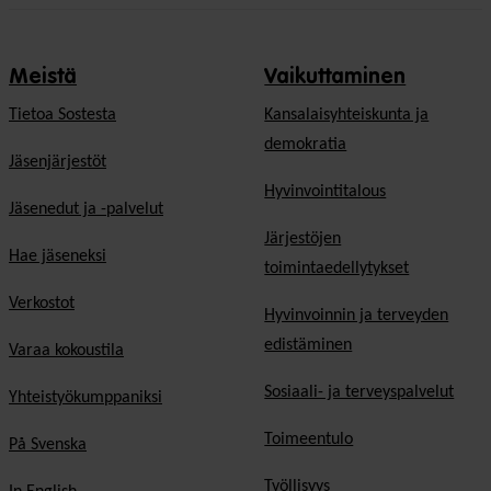
Meistä
Vaikuttaminen
Tietoa Sostesta
Kansalaisyhteiskunta ja
demokratia
Jäsenjärjestöt
Hyvinvointitalous
Jäsenedut ja -palvelut
Järjestöjen
Hae jäseneksi
toimintaedellytykset
Verkostot
Hyvinvoinnin ja terveyden
edistäminen
Varaa kokoustila
Sosiaali- ja terveyspalvelut
Yhteistyökumppaniksi
Toimeentulo
På Svenska
Työllisyys