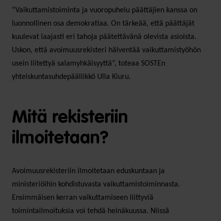
”Vaikuttamistoiminta ja vuoropuhelu päättäjien kanssa on
luonnollinen osa demokratiaa. On tärkeää, että päättäjät
kuulevat laajasti eri tahoja päätettävänä olevista asioista.
Uskon, että avoimuusrekisteri hälventää vaikuttamistyöhön
usein liitettyä salamyhkäisyyttä”, toteaa SOSTEn
yhteiskuntasuhdepäällikkö Ulla Kiuru.
Mitä rekisteriin
ilmoitetaan?
Avoimuusrekisteriin ilmoitetaan eduskuntaan ja
ministeriöihin kohdistuvasta vaikuttamistoiminnasta.
Ensimmäisen kerran vaikuttamiseen liittyviä
toimintailmoituksia voi tehdä heinäkuussa. Niissä