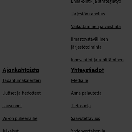
Ennakointi- ja strategiatyö
Järjestön rahoitus
Vaikuttaminen ja viestintä
Ilmastoystävällinen
järjestötoiminta
Innovaatiot ja kehittäminen
Ajankohtaista
Yhteystiedot
Tapahtumakalenteri
Medialle
Uutiset ja tiedotteet
Anna palautetta
Lausunnot
Tietosuoja
Viikon puheenaihe
Saavutettavuus
Julkaisut
Yhdenvertaisen ja