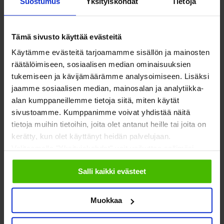
Suostumus
Yksityiskohdat
Tietoja
osastot ja yksiköt eduskunnassa ja ministeriöissä. Tiedosto
tarjoaa tukea, kun organisaatiot tallentavat tietoa
Tämä sivusto käyttää evästeitä
vaikuttamistyöstään.
Käytämme evästeitä tarjoamamme sisällön ja mainosten
räätälöimiseen, sosiaalisen median ominaisuuksien
Tarvitsetko lisätietoja?
tukemiseen ja kävijämäärämme analysoimiseen. Lisäksi
jaamme sosiaalisen median, mainosalan ja analytiikka-
alan kumppaneillemme tietoja siitä, miten käytät
sivustoamme. Kumppanimme voivat yhdistää näitä
Avoimuusrekisteri.fi
-sivulta löytyy kootusti tietoa
tietoja muihin tietoihin, joita olet antanut heille tai joita on
rekisteristä ja siihen liittyvästä laista
kerätty, kun olet käyttänyt heidän palvelujaan.
VTV myös opastaa ja kouluttaa
avoimuusrekisteriin
Valitsemalla "Yksityiskohdat" voit vaikuttaa sallimiisi
liittyvissä asioissa pitkin kevättä
evästeisiin.
Salli kaikki evästeet
Muokkaa