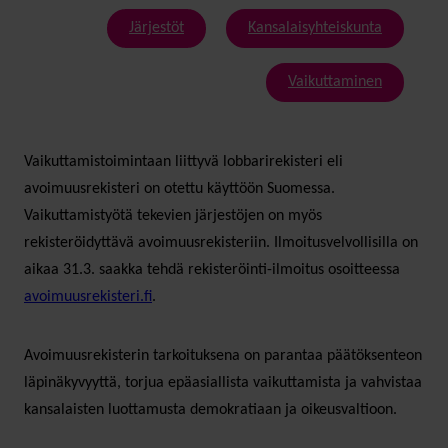
Järjestöt
Kansalaisyhteiskunta
Vaikuttaminen
Vaikuttamistoimintaan liittyvä lobbarirekisteri eli
avoimuusrekisteri on otettu käyttöön Suomessa.
Vaikuttamistyötä tekevien järjestöjen on myös
rekisteröidyttävä avoimuusrekisteriin. Ilmoitusvelvollisilla on
aikaa 31.3. saakka tehdä rekisteröinti-ilmoitus osoitteessa
avoimuusrekisteri.fi
.
Avoimuusrekisterin tarkoituksena on parantaa päätöksenteon
läpinäkyvyyttä, torjua epäasiallista vaikuttamista ja vahvistaa
kansalaisten luottamusta demokratiaan ja oikeusvaltioon.