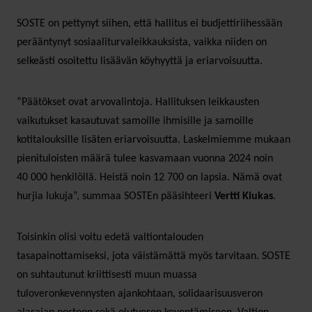
SOSTE on pettynyt siihen, että hallitus ei budjettiriihessään
perääntynyt sosiaaliturvaleikkauksista, vaikka niiden on
selkeästi osoitettu lisäävän köyhyyttä ja eriarvoisuutta.
”Päätökset ovat arvovalintoja. Hallituksen leikkausten
vaikutukset kasautuvat samoille ihmisille ja samoille
kotitalouksille lisäten eriarvoisuutta. Laskelmiemme mukaan
pienituloisten määrä tulee kasvamaan vuonna 2024 noin
40 000 henkilöllä. Heistä noin 12 700 on lapsia. Nämä ovat
hurjia lukuja”, summaa SOSTEn pääsihteeri
Vertti Kiukas
.
Toisinkin olisi voitu edetä valtiontalouden
tasapainottamiseksi, jota väistämättä myös tarvitaan. SOSTE
on suhtautunut kriittisesti muun muassa
tuloveronkevennysten ajankohtaan, solidaarisuusveron