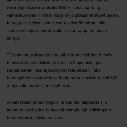
alarajan nostoon sekä olutveron keventämiseen. Valtion
verotulojen kasvattamiseksi SOSTE suosisi haitta- ja
valmisteverojen kiristämistä ja on jo pitkään esittänyt uuden
terveysperusteisen valmisteveron käyttöönottoa, jolla
saataisiin helposti vuositasolla kasaan satoja miljoonia
euroja.
”Oikeudenmukaisuuden nimissä olemme esittäneet myös
tuloverotuksen indeksitarkistuksista luopumista, jos
sosiaaliturvan indeksijäädytykset toteutetaan. Tällä
toimenpiteellä saataisiin valtiontaloutta vahvistettua yli 600
miljoonalla eurolla”, kertoo Kiukas.
Jo pelkästään tämän tyyppisillä toimilla helpotettaisiin
huomattavasti painetta haavoittuvimpien ja heikoimpien
toimeentulosta leikkaamiseen.