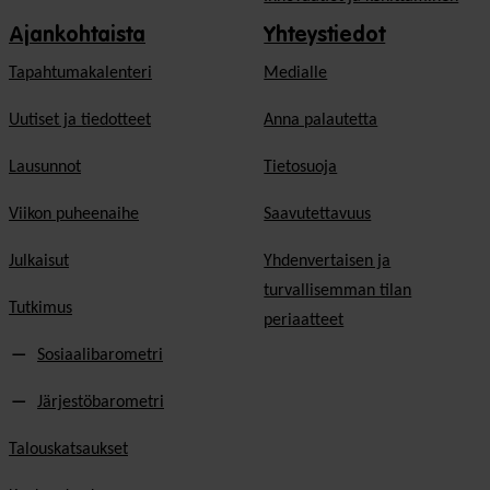
Ajankohtaista
Yhteystiedot
Tapahtumakalenteri
Medialle
Uutiset ja tiedotteet
Anna palautetta
Lausunnot
Tietosuoja
Viikon puheenaihe
Saavutettavuus
Julkaisut
Yhdenvertaisen ja
turvallisemman tilan
Tutkimus
periaatteet
Sosiaalibarometri
Järjestöbarometri
Talouskatsaukset