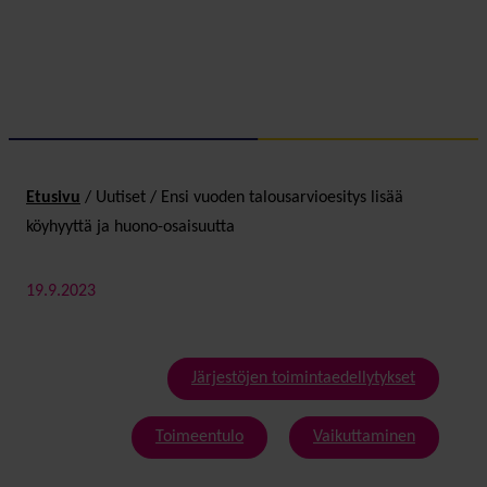
Etusivu
/
Uutiset
/
Ensi vuoden talousarvioesitys lisää
köyhyyttä ja huono-osaisuutta
19.9.2023
Järjestöjen toimintaedellytykset
Toimeentulo
Vaikuttaminen