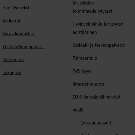
Järjestöjen
Hae jäseneksi
toimintaedellytykset
Verkostot
Hyvinvoinnin ja terveyden
edistäminen
Varaa kokoustila
Sosiaali- ja terveyspalvelut
Yhteistyökumppaniksi
Toimeentulo
På Svenska
Työllisyys
In English
Ilmastonmuutos
EU & kansainvälinen työ
Vaalit
Eduskuntavaalit