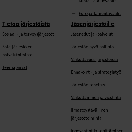
Kunta- ja aluevaalit
Europarlamenttivaalit
Tietoa järjestöistä
Jäsenjärjestöille
Sosiaali- ja terveysjärjestöt
Jäsen­edut ja -palvelut
Sote-järjestöjen
Järjestön hyvä hallinto
palvelutoiminta
Vaikuttavuus järjestöissä
Teemapäivät
Ennakointi- ja strategiatyö
Järjestön rahoitus
Vaikuttaminen ja viestintä
Ilmastoystävällinen
järjestötoiminta
Innovaatiot ja kehittäminen