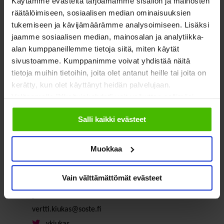
Käytämme evästeitä tarjoamamme sisällön ja mainosten
Valtionavustustoimintaan liittyvästä parlamentaarisesta
räätälöimiseen, sosiaalisen median ominaisuuksien
sovusta on pidettävä kiinni ja peruttava leikkaukset. Sote-
tukemiseen ja kävijämäärämme analysoimiseen. Lisäksi
jaamme sosiaalisen median, mainosalan ja analytiikka-
sektorilla on jo muutenkin kova paine saada ihmiset
alan kumppaneillemme tietoja siitä, miten käytät
hoidettua ajoissa kuntoon”, painottaa Kiukas.
sivustoamme. Kumppanimme voivat yhdistää näitä
tietoja muihin tietoihin, joita olet antanut heille tai joita on
kerätty, kun olet käyttänyt heidän palvelujaan.
Valitsemalla "Yksityiskohdat" voit vaikuttaa sallimiisi
evästeisiin.
Salli kaikki evästeet
Muokkaa
Vain välttämättömät evästeet
Vertti Kiukas
pääsihteeri
vertti.kiukas@soste.fi
vkiukas