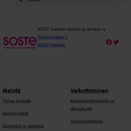
SOSTE Suomen sosiaali ja terveys ry
Yliopistonkatu 5
Faceboo
Twitte
00100 Helsinki
Meistä
Vaikuttaminen
Tietoa Sostesta
Kansalaisyhteiskunta ja
demokratia
Jäsenjärjestöt
Hyvinvointitalous
Jäsenedut ja -palvelut