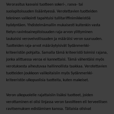
Verorasitus kasvaisi tuotteen sokeri-, rasva- tai
suolapitoisuuden lisääntyessä. Verotettavien tuotteiden
tekninen valikointi tapahtuisi tullitariffinimikkeistöä
hyödyntäen. Yhdistelmämallin mukaisesti kuitenkin vasta
tietyn ravintoainepitoisuuden raja-arvon ylittyminen
laukaisisi verovelvollisuuden ja määräisi veron suuruuden.
Tuotteiden raja-arvot määräytyisivät Sydänmerkki-
kriteeristön pohjalta. Samalla tämä kriteeristö toimisi rajana,
jonka alittuessa veroa ei kannettaisi. Tämä vähentäisi myös
verotuksesta aiheutuvaa hallinnollista taakkaa. Verotettavien
tuotteiden joukkoon valikoitaisiin myös Sydänmerkki-
kriteeristön ulkopuolisia tuotteita, kuten makeiset.
Veron ulkopuolelle rajattaisiin lisäksi tuotteet, joiden
verottaminen ei olisi linjassa veron tavoitteen eli terveellisen
ravitsemuksen edistämisen kanssa. Tällaisia olisivat