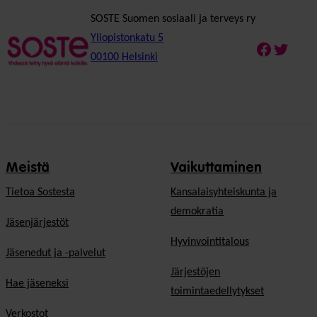
SOSTE Suomen sosiaali ja terveys ry
Yliopistonkatu 5
Faceboo
Twitte
00100 Helsinki
Meistä
Vaikuttaminen
Tietoa Sostesta
Kansalaisyhteiskunta ja
demokratia
Jäsenjärjestöt
Hyvinvointitalous
Jäsenedut ja -palvelut
Järjestöjen
Hae jäseneksi
toimintaedellytykset
Verkostot