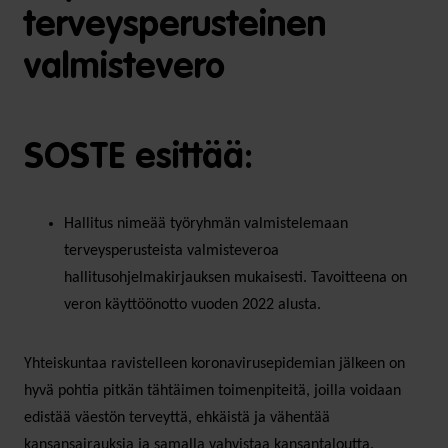
terveysperusteinen
valmistevero
SOSTE esittää:
Hallitus nimeää työryhmän valmistelemaan
terveysperusteista valmisteveroa
hallitusohjelmakirjauksen mukaisesti. Tavoitteena on
veron käyttöönotto vuoden 2022 alusta.
Yhteiskuntaa ravistelleen koronavirusepidemian jälkeen on
hyvä pohtia pitkän tähtäimen toimenpiteitä, joilla voidaan
edistää väestön terveyttä, ehkäistä ja vähentää
kansansairauksia ja samalla vahvistaa kansantaloutta.