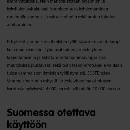
lisärahoituksella. Näin mahdollistetaan ohjelmien ja
kokeilujen valtakunnallistaminen sekä kohdentaminen
useampiin vamma- ja sairausryhmiin sekä uusien toimien
aloittaminen.
Erityisesti vammaisten ihmisten työllisyysaste on matalampi
kuin muun väestön. Työolosuhteiden järjestelytuen
laajentamisella ja kehittämisellä toimintaympäristön
muutoksissa joustavaksi sekä tuen tason korotuksella voidaan
tukea vammaisten ihmisten työllistymistä. SOSTE tukee
Vammaisfoorumin esitystä järjestelytuen maksimitason
korotusta nykyisestä 4 000 eurosta vähintään 10 000 euroon.
Suomessa otettava
käyttöön