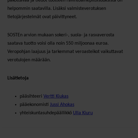
pakottavaa ja tiedot tuotteen ravintoainepitoisuuksista on
helpommin saatavilla. Lisäksi valmisteverotuksen
tietojärjestelmät ovat päivittyneet.
SOSTEn arvion mukaan sokeri-, suola- ja rasvaverosta
saatava tuotto voisi olla noin 550 miljoonaa euroa.
Veropohjan laajuus ja tarkemmat veroasteikot vaikuttavat
verotulojen määrään.
Lisätietoja
pääsihteeri
Vertti Kiukas
pääekonomisti
Jussi Ahokas
yhteiskuntasuhdepäällikkö
Ulla Kiuru