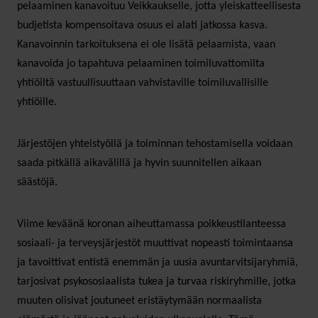
pelaaminen kanavoituu Veikkaukselle, jotta yleiskatteellisesta
budjetista kompensoitava osuus ei alati jatkossa kasva.
Kanavoinnin tarkoituksena ei ole lisätä pelaamista, vaan
kanavoida jo tapahtuva pelaaminen toimiluvattomilta
yhtiöiltä vastuullisuuttaan vahvistaville toimiluvallisille
yhtiöille.
Järjestöjen yhteistyöllä ja toiminnan tehostamisella voidaan
saada pitkällä aikavälillä ja hyvin suunnitellen aikaan
säästöjä.
Viime keväänä koronan aiheuttamassa poikkeustilanteessa
sosiaali- ja terveysjärjestöt muuttivat nopeasti toimintaansa
ja tavoittivat entistä enemmän ja uusia avuntarvitsijaryhmiä,
tarjosivat psykososiaalista tukea ja turvaa riskiryhmille, jotka
muuten olisivat joutuneet eristäytymään normaalista