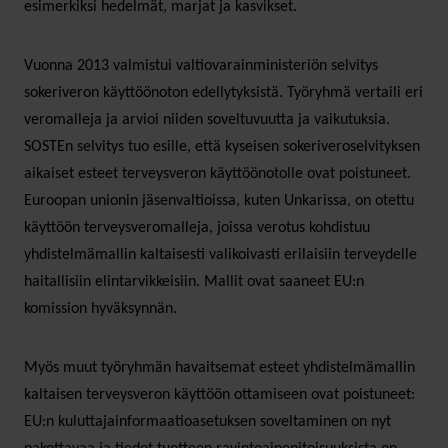
esimerkiksi hedelmät, marjat ja kasvikset.
Vuonna 2013 valmistui valtiovarainministeriön selvitys
sokeriveron käyttöönoton edellytyksistä. Työryhmä vertaili eri
veromalleja ja arvioi niiden soveltuvuutta ja vaikutuksia.
SOSTEn selvitys tuo esille, että kyseisen sokeriveroselvityksen
aikaiset esteet terveysveron käyttöönotolle ovat poistuneet.
Euroopan unionin jäsenvaltioissa, kuten Unkarissa, on otettu
käyttöön terveysveromalleja, joissa verotus kohdistuu
yhdistelmämallin kaltaisesti valikoivasti erilaisiin terveydelle
haitallisiin elintarvikkeisiin. Mallit ovat saaneet EU:n
komission hyväksynnän.
Myös muut työryhmän havaitsemat esteet yhdistelmämallin
kaltaisen terveysveron käyttöön ottamiseen ovat poistuneet:
EU:n kuluttajainformaatioasetuksen soveltaminen on nyt