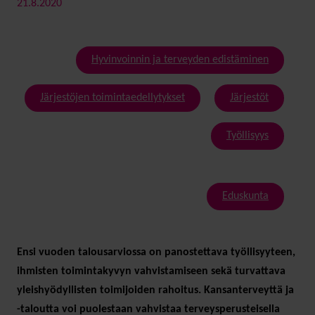
21.8.2020
Hyvinvoinnin ja terveyden edistäminen
Järjestöjen toimintaedellytykset
Järjestöt
Työllisyys
Eduskunta
Ensi vuoden talousarviossa on panostettava työllisyyteen,
ihmisten toimintakyvyn vahvistamiseen sekä turvattava
yleishyödyllisten toimijoiden rahoitus. Kansanterveyttä ja
-taloutta voi puolestaan vahvistaa terveysperusteisella