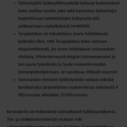
Työnantajille työkyvyttömyydestä koituvat kustannukset
tulee asettaa tasolle, joka sekä kannustaa työnantajia
huolehtimaan työntekijöiden työkyvystä että
palkkaamaan osatyökykyisiä henkilöitä.
Terapiatakuu on toteutettava osana hoitotakuuta
kuitenkin siten, että Terapiatakuu tulee voimaan
etupainotteisesti, jos muun hoitotakuun voimaantulo
viivästyy. Mielenterveysstrategian toimeenpanoon ja
sen osana työelämän ja hyvän mielenterveyden
toimenpideohjelmaan, on varattava riittävät resurssit.
Vammaisten ihmisten työllistymistä voidaan edistää
korottamalla järjestelytuen maksimitasoa nykyisestä 4
000 eurosta vähintään 10 000 euroon.
Koronakriisi on heikentänyt voimakkaasti työllisyysnäkymiä.
Työ- ja elinkeinoministeriön mukaan riski