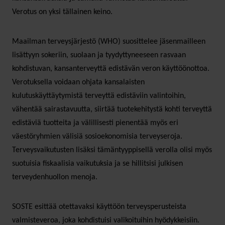
Verotus on yksi tällainen keino.
Maailman terveysjärjestö (WHO) suosittelee jäsenmailleen
lisättyyn sokeriin, suolaan ja tyydyttyneeseen rasvaan
kohdistuvan, kansanterveyttä edistävän veron käyttöönottoa.
Verotuksella voidaan ohjata kansalaisten
kulutuskäyttäytymistä terveyttä edistäviin valintoihin,
vähentää sairastavuutta, siirtää tuotekehitystä kohti terveyttä
edistäviä tuotteita ja välillisesti pienentää myös eri
väestöryhmien välisiä sosioekonomisia terveyseroja.
Terveysvaikutusten lisäksi tämäntyyppisellä verolla olisi myös
suotuisia fiskaalisia vaikutuksia ja se hillitsisi julkisen
terveydenhuollon menoja.
SOSTE esittää otettavaksi käyttöön terveysperusteista
valmisteveroa, joka kohdistuisi valikoituihin hyödykkeisiin.