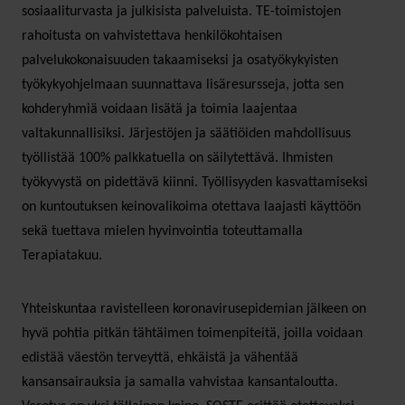
sosiaaliturvasta ja julkisista palveluista. TE-toimistojen
rahoitusta on vahvistettava henkilökohtaisen
palvelukokonaisuuden takaamiseksi ja osatyökykyisten
työkykyohjelmaan suunnattava lisäresursseja, jotta sen
kohderyhmiä voidaan lisätä ja toimia laajentaa
valtakunnallisiksi. Järjestöjen ja säätiöiden mahdollisuus
työllistää 100% palkkatuella on säilytettävä. Ihmisten
työkyvystä on pidettävä kiinni. Työllisyyden kasvattamiseksi
on kuntoutuksen keinovalikoima otettava laajasti käyttöön
sekä tuettava mielen hyvinvointia toteuttamalla
Terapiatakuu.
Yhteiskuntaa ravistelleen koronavirusepidemian jälkeen on
hyvä pohtia pitkän tähtäimen toimenpiteitä, joilla voidaan
edistää väestön terveyttä, ehkäistä ja vähentää
kansansairauksia ja samalla vahvistaa kansantaloutta.