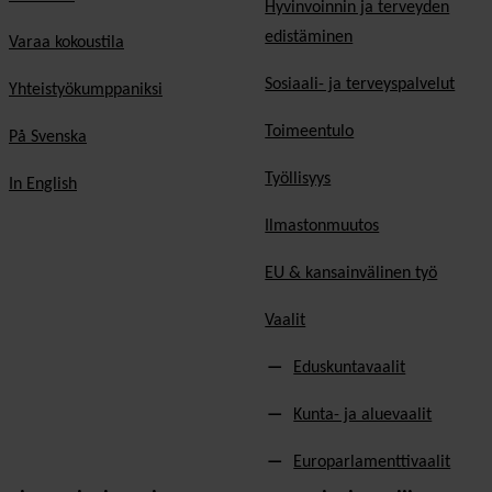
Hyvinvoinnin ja terveyden
edistäminen
Varaa kokoustila
Sosiaali- ja terveyspalvelut
Yhteistyökumppaniksi
Toimeentulo
På Svenska
Työllisyys
In English
Ilmastonmuutos
EU & kansainvälinen työ
Vaalit
Eduskuntavaalit
Kunta- ja aluevaalit
Europarlamenttivaalit