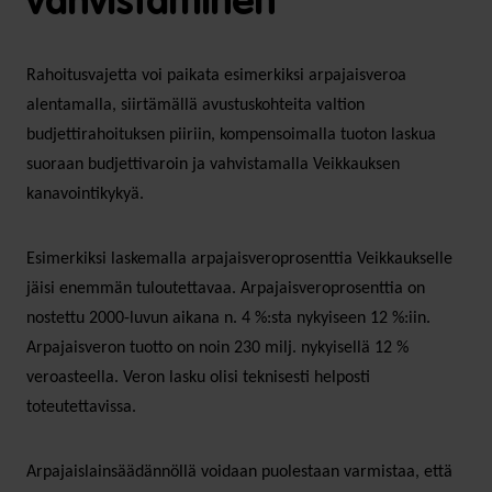
vahvistaminen
Rahoitusvajetta voi paikata esimerkiksi arpajaisveroa
alentamalla, siirtämällä avustuskohteita valtion
budjettirahoituksen piiriin, kompensoimalla tuoton laskua
suoraan budjettivaroin ja vahvistamalla Veikkauksen
kanavointikykyä.
Esimerkiksi laskemalla arpajaisveroprosenttia Veikkaukselle
jäisi enemmän tuloutettavaa. Arpajaisveroprosenttia on
nostettu 2000-luvun aikana n. 4 %:sta nykyiseen 12 %:iin.
Arpajaisveron tuotto on noin 230 milj. nykyisellä 12 %
veroasteella. Veron lasku olisi teknisesti helposti
toteutettavissa.
Arpajaislainsäädännöllä voidaan puolestaan varmistaa, että