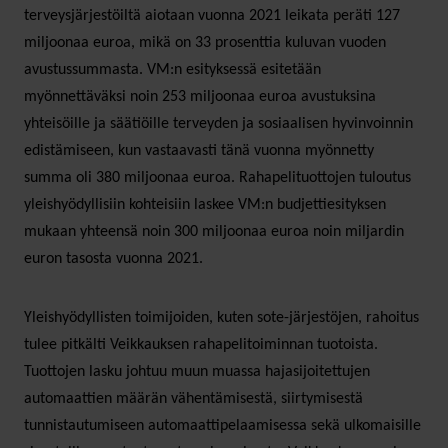
terveysjärjestöiltä aiotaan vuonna 2021 leikata peräti 127
miljoonaa euroa, mikä on 33 prosenttia kuluvan vuoden
avustussummasta. VM:n esityksessä esitetään
myönnettäväksi noin 253 miljoonaa euroa avustuksina
yhteisöille ja säätiöille terveyden ja sosiaalisen hyvinvoinnin
edistämiseen, kun vastaavasti tänä vuonna myönnetty
summa oli 380 miljoonaa euroa. Rahapelituottojen tuloutus
yleishyödyllisiin kohteisiin laskee VM:n budjettiesityksen
mukaan yhteensä noin 300 miljoonaa euroa noin miljardin
euron tasosta vuonna 2021.
Yleishyödyllisten toimijoiden, kuten sote-järjestöjen, rahoitus
tulee pitkälti Veikkauksen rahapelitoiminnan tuotoista.
Tuottojen lasku johtuu muun muassa hajasijoitettujen
automaattien määrän vähentämisestä, siirtymisestä
tunnistautumiseen automaattipelaamisessa sekä ulkomaisille