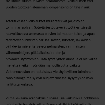
sivustoille suuntautuvasta pelaamisesta. Veikkauksen ensi
vuoden tuottojen aleneman kompensointi on täysin auki.
Toteutuessaan leikkaukset murentaisivat järjestöjen
toiminnan pohjan. Sote-järjestöt tekevät työtä erityisesti
haavoittuvassa asemassa olevien tai muuten tukea ja apua
tarvitsevien ihmisten parissa: lasten, nuorten, iäkkäiden,
päihde- ja mielenterveysongelmaisten, vammaisten,
vähemmistöjen, pitkäaikaissairaiden ja
pitkäaikaistyöttömien. Tätä työtä yhteiskunnalla ei ole varaa
menettää, eikä myöskään mahdollisuutta paikata.
Valtioneuvoston on ratkaistava yleishyödyllisen toiminnan
rahoitusongelma syksyn budjettiriihessä. Kysymys on koko
hallitusta koskeva.
Viime keväänä koronakriisin sosiaalisia vaikutuksia pohtineen
työryhmän havainto oli, että koronakriisi toi näkyviin niin