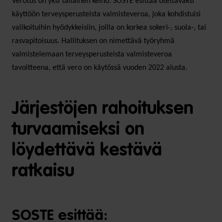
Verotus on yksi tällainen keino. SOSTE esittää otettavaksi
käyttöön terveysperusteista valmisteveroa, joka kohdistuisi
valikoituihin hyödykkeisiin, joilla on korkea sokeri-, suola-, tai
rasvapitoisuus. Hallituksen on nimettävä työryhmä
valmistelemaan terveysperusteista valmisteveroa
tavoitteena, että vero on käytössä vuoden 2022 alusta.
Järjestöjen rahoituksen
turvaamiseksi on
löydettävä kestävä
ratkaisu
SOSTE esittää: