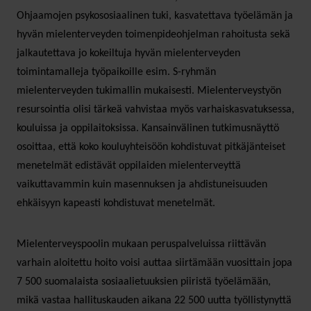
Ohjaamojen psykososiaalinen tuki, kasvatettava työelämän ja
hyvän mielenterveyden toimenpideohjelman rahoitusta sekä
jalkautettava jo kokeiltuja hyvän mielenterveyden
toimintamalleja työpaikoille esim. S-ryhmän
mielenterveyden tukimallin mukaisesti. Mielenterveystyön
resursointia olisi tärkeä vahvistaa myös varhaiskasvatuksessa,
kouluissa ja oppilaitoksissa. Kansainvälinen tutkimusnäyttö
osoittaa, että koko kouluyhteisöön kohdistuvat pitkäjänteiset
menetelmät edistävät oppilaiden mielenterveyttä
vaikuttavammin kuin masennuksen ja ahdistuneisuuden
ehkäisyyn kapeasti kohdistuvat menetelmät.
Mielenterveyspoolin mukaan peruspalveluissa riittävän
varhain aloitettu hoito voisi auttaa siirtämään vuosittain jopa
7 500 suomalaista sosiaalietuuksien piiristä työelämään,
mikä vastaa hallituskauden aikana 22 500 uutta työllistynyttä