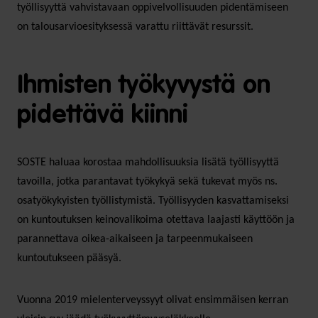
työllisyyttä vahvistavaan oppivelvollisuuden pidentämiseen
on talousarvioesityksessä varattu riittävät resurssit.
Ihmisten työkyvystä on
pidettävä kiinni
SOSTE haluaa korostaa mahdollisuuksia lisätä työllisyyttä
tavoilla, jotka parantavat työkykyä sekä tukevat myös ns.
osatyökykyisten työllistymistä. Työllisyyden kasvattamiseksi
on kuntoutuksen keinovalikoima otettava laajasti käyttöön ja
parannettava oikea-aikaiseen ja tarpeenmukaiseen
kuntoutukseen pääsyä.
Vuonna 2019 mielenterveyssyyt olivat ensimmäisen kerran