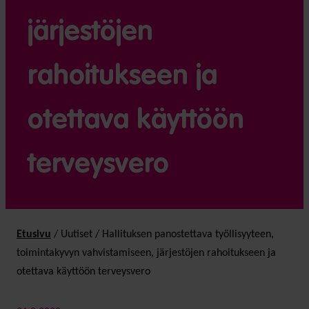
järjestöjen
rahoitukseen ja
otettava käyttöön
terveysvero
Etusivu
/
Uutiset
/
Hallituksen panostettava työllisyyteen,
toimintakyvyn vahvistamiseen, järjestöjen rahoitukseen ja
otettava käyttöön terveysvero