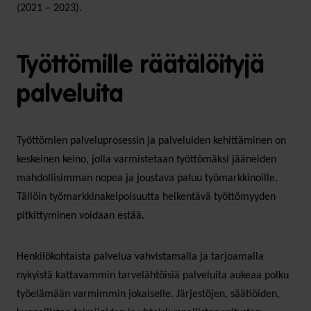
(2021 – 2023).
Työttömille räätälöityjä
palveluita
Työttömien palveluprosessin ja palveluiden kehittäminen on
keskeinen keino, jolla varmistetaan työttömäksi jääneiden
mahdollisimman nopea ja joustava paluu työmarkkinoille.
Tällöin työmarkkinakelpoisuutta heikentävä työttömyyden
pitkittyminen voidaan estää.
Henkilökohtaista palvelua vahvistamalla ja tarjoamalla
nykyistä kattavammin tarvelähtöisiä palveluita aukeaa polku
työelämään varmimmin jokaiselle. Järjestöjen, säätiöiden,