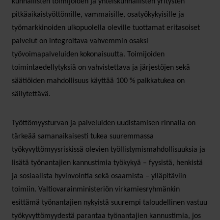
kunnallisten toimijoiden ja yhteiskunnallisten yritysten
pitkäaikaistyöttömille, vammaisille, osatyökykyisille ja
työmarkkinoiden ulkopuolella oleville tuottamat eritasoiset
palvelut on integroitava vahvemmin osaksi
työvoimapalveluiden kokonaisuutta. Toimijoiden
toimintaedellytyksiä on vahvistettava ja järjestöjen sekä
säätiöiden mahdollisuus käyttää 100 % palkkatukea on
säilytettävä.
Työttömyysturvan ja palveluiden uudistamisen rinnalla on
tärkeää samanaikaisesti tukea suuremmassa
työkyvyttömyysriskissä olevien työllistymismahdollisuuksia ja
lisätä työnantajien kannustimia työkykyä – fyysistä, henkistä
ja sosiaalista hyvinvointia sekä osaamista – ylläpitäviin
toimiin. Valtiovarainministeriön virkamiesryhmänkin
esittämä työnantajien nykyistä suurempi taloudellinen vastuu
työkyvyttömyydestä parantaa työnantajien kannustimia, jos