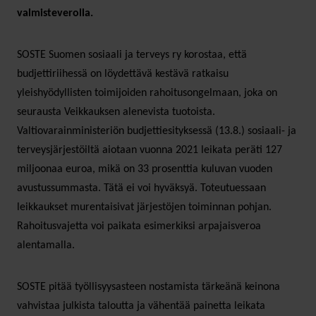
valmisteverolla.
SOSTE Suomen sosiaali ja terveys ry korostaa, että
budjettiriihessä on löydettävä kestävä ratkaisu
yleishyödyllisten toimijoiden rahoitusongelmaan, joka on
seurausta Veikkauksen alenevista tuotoista.
Valtiovarainministeriön budjettiesityksessä (13.8.) sosiaali- ja
terveysjärjestöiltä aiotaan vuonna 2021 leikata peräti 127
miljoonaa euroa, mikä on 33 prosenttia kuluvan vuoden
avustussummasta. Tätä ei voi hyväksyä. Toteutuessaan
leikkaukset murentaisivat järjestöjen toiminnan pohjan.
Rahoitusvajetta voi paikata esimerkiksi arpajaisveroa
alentamalla.
SOSTE pitää työllisyysasteen nostamista tärkeänä keinona
vahvistaa julkista taloutta ja vähentää painetta leikata