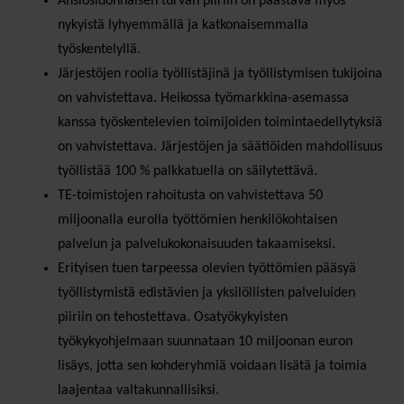
Ansiosidonnaisen turvan piiriin on päästävä myös
nykyistä lyhyemmällä ja katkonaisemmalla
työskentelyllä.
Järjestöjen roolia työllistäjinä ja työllistymisen tukijoina
on vahvistettava. Heikossa työmarkkina-asemassa
kanssa työskentelevien toimijoiden toimintaedellytyksiä
on vahvistettava. Järjestöjen ja säätiöiden mahdollisuus
työllistää 100 % palkkatuella on säilytettävä.
TE-toimistojen rahoitusta on vahvistettava 50
miljoonalla eurolla työttömien henkilökohtaisen
palvelun ja palvelukokonaisuuden takaamiseksi.
Erityisen tuen tarpeessa olevien työttömien pääsyä
työllistymistä edistävien ja yksilöllisten palveluiden
piiriin on tehostettava. Osatyökykyisten
työkykyohjelmaan suunnataan 10 miljoonan euron
lisäys, jotta sen kohderyhmiä voidaan lisätä ja toimia
laajentaa valtakunnallisiksi.