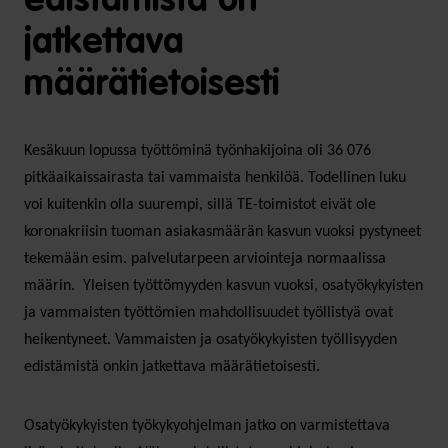
edistämistä on
jatkettava
määrätietoisesti
Kesäkuun lopussa työttöminä työnhakijoina oli 36 076
pitkäaikaissairasta tai vammaista henkilöä. Todellinen luku
voi kuitenkin olla suurempi, sillä TE-toimistot eivät ole
koronakriisin tuoman asiakasmäärän kasvun vuoksi pystyneet
tekemään esim. palvelutarpeen arviointeja normaalissa
määrin. Yleisen työttömyyden kasvun vuoksi, osatyökykyisten
ja vammaisten työttömien mahdollisuudet työllistyä ovat
heikentyneet. Vammaisten ja osatyökykyisten työllisyyden
edistämistä onkin jatkettava määrätietoisesti.
Osatyökykyisten työkykyohjelman jatko on varmistettava