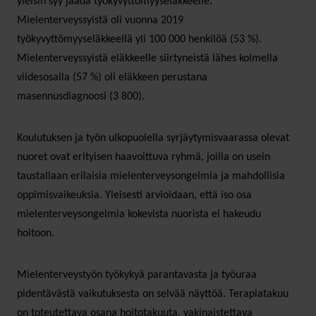
yleisin syy jäädä työkyvyttömyyseläkkeelle.
Mielenterveyssyistä oli vuonna 2019
työkyvyttömyyseläkkeellä yli 100 000 henkilöä (53 %).
Mielenterveyssyistä eläkkeelle siirtyneistä lähes kolmella
viidesosalla (57 %) oli eläkkeen perustana
masennusdiagnoosi (3 800).
Koulutuksen ja työn ulkopuolella syrjäytymisvaarassa olevat
nuoret ovat erityisen haavoittuva ryhmä, joilla on usein
taustallaan erilaisia mielenterveysongelmia ja mahdollisia
oppimisvaikeuksia. Yleisesti arvioidaan, että iso osa
mielenterveysongelmia kokevista nuorista ei hakeudu
hoitoon.
Mielenterveystyön työkykyä parantavasta ja työuraa
pidentävästä vaikutuksesta on selvää näyttöä. Terapiatakuu
on toteutettava osana hoitotakuuta, vakinaistettava