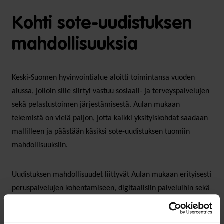
Kohti sote-uudistuksen
mahdollisuuksia
Keski-Suomen hyvinvointialue aloitti toimintansa vuoden
alussa, jolloin sille siirtyi vastuu sosiaali- ja terveyspalvelujen
sekä pelastustoimen järjestämisestä. Aulan mukaan
tekemistä on vielä paljon, jotta kaikki yksityiskohdat saadaan
mallilleen ja päästään käsiksi sote-uudistuksen tuomiin
mahdollisuuksiin.
Uudistuksen mahdollisuudet liittyvät Aulan mukaan erityisesti
peruspalvelujen kohentamiseen, digitaalisiin palveluihin sekä
ihmisten hyvinvoinnin, terveyden ja turvallisuuden
edistämiseen.