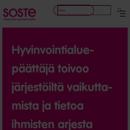
Etsi
Hyvinvointi­alue­
päättäjä toivoo
järjestöiltä vaikutta­
mista ja tietoa
ihmisten arjesta