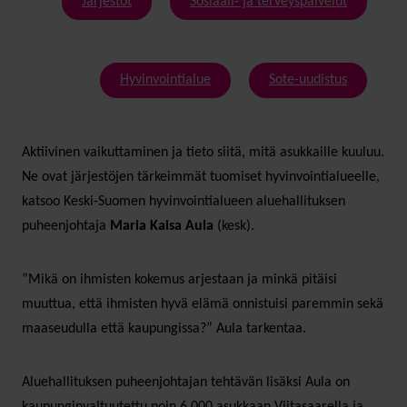
Järjestöt
Sosiaali- ja terveyspalvelut
Hyvinvointialue
Sote-uudistus
Aktiivinen vaikuttaminen ja tieto siitä, mitä asukkaille kuuluu.
Ne ovat järjestöjen tärkeimmät tuomiset hyvinvointialueelle,
katsoo Keski-Suomen hyvinvointialueen aluehallituksen
puheenjohtaja
Maria Kaisa Aula
(kesk).
”Mikä on ihmisten kokemus arjestaan ja minkä pitäisi
muuttua, että ihmisten hyvä elämä onnistuisi paremmin sekä
maaseudulla että kaupungissa?” Aula tarkentaa.
Aluehallituksen puheenjohtajan tehtävän lisäksi Aula on
kaupunginvaltuutettu noin 6 000 asukkaan Viitasaarella ja