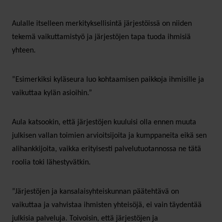
Aulalle itselleen merkityksellisintä järjestöissä on niiden
tekemä vaikuttamistyö ja järjestöjen tapa tuoda ihmisiä
yhteen.
”Esimerkiksi kyläseura luo kohtaamisen paikkoja ihmisille ja
vaikuttaa kylän asioihin.”
Aula katsookin, että järjestöjen kuuluisi olla ennen muuta
julkisen vallan toimien arvioitsijoita ja kumppaneita eikä sen
alihankkijoita, vaikka erityisesti palvelutuotannossa ne tätä
roolia toki lähestyvätkin.
”Järjestöjen ja kansalaisyhteiskunnan päätehtävä on
vaikuttaa ja vahvistaa ihmisten yhteisöjä, ei vain täydentää
julkisia palveluja. Toivoisin, että järjestöjen ja