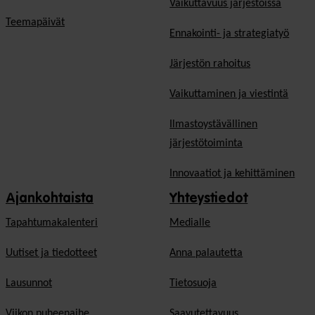
Vaikuttavuus järjestöissä
Teemapäivät
Ennakointi- ja strategiatyö
Järjestön rahoitus
Vaikuttaminen ja viestintä
Ilmastoystävällinen
järjestötoiminta
Innovaatiot ja kehittäminen
Ajankohtaista
Yhteystiedot
Tapahtumakalenteri
Medialle
Uutiset ja tiedotteet
Anna palautetta
Lausunnot
Tietosuoja
Viikon puheenaihe
Saavutettavuus