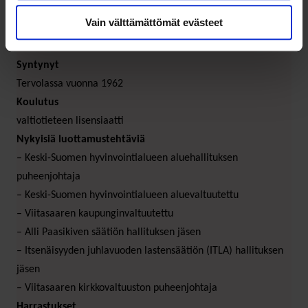
aikaisempaa yhdenvertaisemmin ja paremmin.
Vain välttämättömät evästeet
MARIA KAISA AULA
Syntynyt
Tervolassa vuonna 1962
Koulutus
valtiotieteen lisensiaatti
Nykyisiä luottamustehtäviä
– Keski-Suomen hyvinvointialueen aluehallituksen
puheenjohtaja
– Keski-Suomen hyvinvointialueen aluevaltuutettu
– Viitasaaren kaupunginvaltuutettu
– Alli Paasikiven säätiön hallituksen jäsen
– Itsenäisyyden juhlavuoden lastensäätiön (ITLA) hallituksen
jäsen
– Viitasaaren kirkkovaltuuston puheenjohtaja
Harrastukset