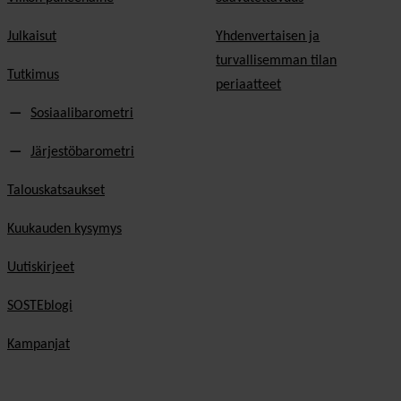
Julkaisut
Yhdenvertaisen ja
turvallisemman tilan
Tutkimus
periaatteet
Sosiaalibarometri
Järjestöbarometri
Talouskatsaukset
Kuukauden kysymys
Uutiskirjeet
SOSTEblogi
Kampanjat