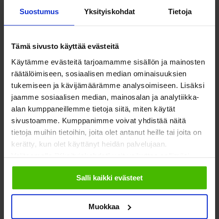
Suostumus
Yksityiskohdat
Tietoja
Esimerkiksi lasten ja nuorten perustason
mielenterveyspalvelut ovat Aulan mukaan olleet Keski-
Tämä sivusto käyttää evästeitä
Suomessa heikolla tolalla eikä yksittäisen kunnan ole
kannattanut rakentaa mittavia digipalveluita. Kun toimijana
Käytämme evästeitä tarjoamamme sisällön ja mainosten
räätälöimiseen, sosiaalisen median ominaisuuksien
onkin 22 kunnasta koostuva hyvinvointialue, tilanne muuttuu.
tukemiseen ja kävijämäärämme analysoimiseen. Lisäksi
jaamme sosiaalisen median, mainosalan ja analytiikka-
”Hyvinvoinnin, terveyden ja turvallisuuden edistämiseenkin
alan kumppaneillemme tietoja siitä, miten käytät
on paljon paremmat mahdollisuudet, kun on olemassa
sivustoamme. Kumppanimme voivat yhdistää näitä
maakunnan laajuinen toimija, joka voi verkostoida osaamista,
tietoja muihin tietoihin, joita olet antanut heille tai joita on
tutkimus- ja kehitystyötä sekä järjestöjen tekemistä”, Aula
kerätty, kun olet käyttänyt heidän palvelujaan.
sanoo.
Valitsemalla "Yksityiskohdat" voit vaikuttaa sallimiisi
evästeisiin.
Salli kaikki evästeet
Aula uskoo, että esimerkiksi haavoittuvassa asemassa olevia
ihmisiä, kuten mielenterveyspotilaita ja päihdeongelmien
Muokkaa
kanssa kamppailevia, voidaan tukea hyvinvointialueella