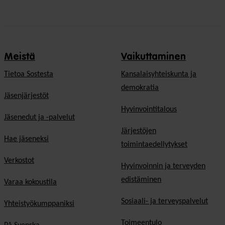
Meistä
Vaikuttaminen
Tietoa Sostesta
Kansalaisyhteiskunta ja
demokratia
Jäsenjärjestöt
Hyvinvointitalous
Jäsenedut ja -palvelut
Järjestöjen
Hae jäseneksi
toimintaedellytykset
Verkostot
Hyvinvoinnin ja terveyden
edistäminen
Varaa kokoustila
Sosiaali- ja terveyspalvelut
Yhteistyökumppaniksi
Toimeentulo