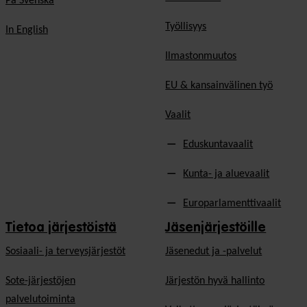
På Svenska
Työllisyys
In English
Ilmastonmuutos
EU & kansainvälinen työ
Vaalit
Eduskuntavaalit
Kunta- ja aluevaalit
Europarlamenttivaalit
Tietoa järjestöistä
Jäsenjärjestöille
Sosiaali- ja terveysjärjestöt
Jäsen­edut ja -palvelut
Sote-järjestöjen
Järjestön hyvä hallinto
palvelutoiminta