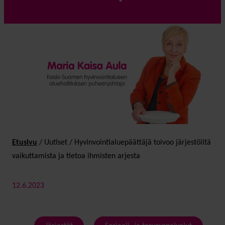
Etusivu
/
Uutiset
/
Hyvinvointi­alue­päättäjä toivoo järjestöiltä
vaikutta­mista ja tietoa ihmisten arjesta
12.6.2023