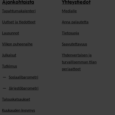
Ajankohtaista
Yhteystiedot
Tapahtumakalenteri
Medialle
Uutiset ja tiedotteet
Anna palautetta
Lausunnot
Tietosuoja
Viikon puheenaihe
Saavutettavuus
Julkaisut
Yhdenvertaisen ja
turvallisemman tilan
Tutkimus
periaatteet
Sosiaalibarometri
Järjestöbarometri
Talouskatsaukset
Kuukauden kysymys