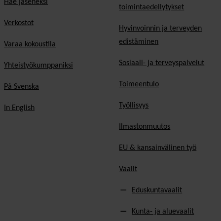
Hae jäseneksi
toimintaedellytykset
Verkostot
Hyvinvoinnin ja terveyden
edistäminen
Varaa kokoustila
Sosiaali- ja terveyspalvelut
Yhteistyökumppaniksi
Toimeentulo
På Svenska
Työllisyys
In English
Ilmastonmuutos
EU & kansainvälinen työ
Vaalit
Eduskuntavaalit
Kunta- ja aluevaalit