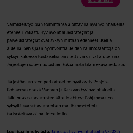
Sote-uudistus
Valmistelutyö pian toimintansa aloittavilla hyvinvointialueilla
etenee rivakasti. Hyvinvointialuestrategiat ja
palvelustrategiat ovat syksyn mittaan edenneet useilla
alueilla. Sen sijaan hyvinvointialueiden hallintosääntöjä on
syksyn kuluessa toistaiseksi päivitetty varsin vähän, selviää
Järjestöjen sote-muutostuen kokoamista tilannekuvatiedoista.
Järjestöavustusten periaatteet on hyväksytty Pohjois-
Pohjanmaan sekä Vantaan ja Keravan hyvinvointialueilla.
Jälkijoukoissa avustusten äärelle ehtinyt Pohjanmaa on
syksyllä saanut avustamisen mallihahmotelmia
tarkasteltavaksi hallintoelimiin.
Lue lisää Innokylästä:
Järjestöt hyvinvointialueilla 9/2022: