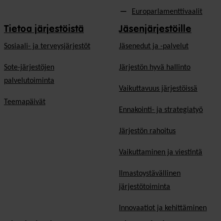
Europarlamenttivaalit
Tietoa järjestöistä
Jäsenjärjestöille
Sosiaali- ja terveysjärjestöt
Jäsen­edut ja -palvelut
Sote-järjestöjen
Järjestön hyvä hallinto
palvelutoiminta
Vaikuttavuus järjestöissä
Teemapäivät
Ennakointi- ja strategiatyö
Järjestön rahoitus
Vaikuttaminen ja viestintä
Ilmastoystävällinen
järjestötoiminta
Innovaatiot ja kehittäminen