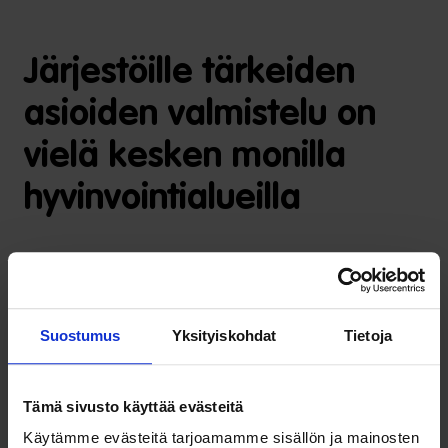
Järjestöille tärkeiden
asioiden valmistelu on
vielä kesken monilla
hyvinvointialueilla
Järjestöjen sote-muutostuen tutkija
Janne Haikari
ennakoi,
että loppuvuonna hyvinvointialueiden valmistelijoiden
aikataulut kiristyvät. Vastuu sosiaali-, terveys- ja
Suostumus
Yksityiskohdat
Tietoja
pelastuspalvelujen järjestämisestä siirtyy kunnilta ja
kuntayhtymiltä hyvinvointialueille vuodenvaihteessa, mikä
pakottaa priorisoimaan alueiden valmistelua
Tämä sivusto käyttää evästeitä
välttämättömimpiin asioihin. Järjestönäkökulmasta asetelma
Käytämme evästeitä tarjoamamme sisällön ja mainosten