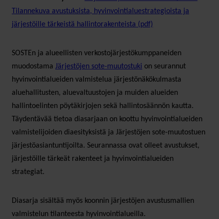
Tilannekuva avustuksista, hyvinvointialuestrategioista ja
järjestöille tärkeistä hallintorakenteista (pdf)
SOSTEn ja alueellisten verkostojärjestökumppaneiden
muodostama
Järjestöjen sote-muutostuki
on seurannut
hyvinvointialueiden valmistelua järjestönäkökulmasta
aluehallitusten, aluevaltuustojen ja muiden alueiden
hallintoelinten pöytäkirjojen sekä hallintosäännön kautta.
Täydentävää tietoa diasarjaan on koottu hyvinvointialueiden
valmistelijoiden diaesityksistä ja Järjestöjen sote-muutostuen
järjestöasiantuntijoilta. Seurannassa ovat olleet avustukset,
järjestöille tärkeät rakenteet ja hyvinvointialueiden
strategiat.
Diasarja sisältää myös koonnin järjestöjen avustusmallien
valmistelun tilanteesta hyvinvointialueilla.