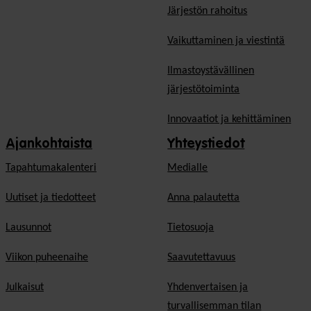
Järjestön rahoitus
Vaikuttaminen ja viestintä
Ilmastoystävällinen
järjestötoiminta
Innovaatiot ja kehittäminen
Ajankohtaista
Yhteystiedot
Tapahtumakalenteri
Medialle
Uutiset ja tiedotteet
Anna palautetta
Lausunnot
Tietosuoja
Viikon puheenaihe
Saavutettavuus
Julkaisut
Yhdenvertaisen ja
turvallisemman tilan