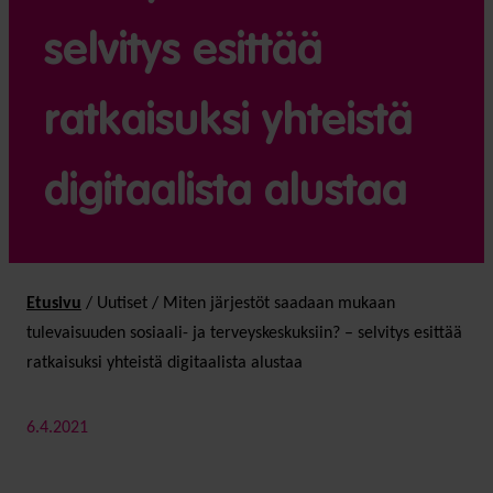
selvitys esittää
ratkaisuksi yhteistä
digitaalista alustaa
Etusivu
/
Uutiset
/
Miten järjestöt saadaan mukaan
tulevaisuuden sosiaali- ja terveyskeskuksiin? – selvitys esittää
ratkaisuksi yhteistä digitaalista alustaa
6.4.2021