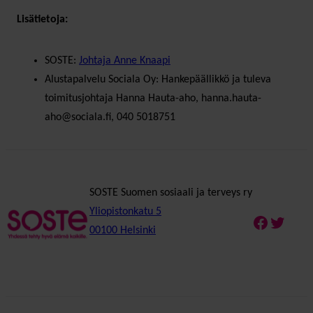
Lisätietoja:
SOSTE:
Johtaja Anne Knaapi
Alustapalvelu Sociala Oy: Hankepäällikkö ja tuleva
toimitusjohtaja Hanna Hauta-aho, hanna.hauta-
aho@sociala.fi, 040 5018751
SOSTE Suomen sosiaali ja terveys ry
Yliopistonkatu 5
Faceboo
Twitte
00100 Helsinki