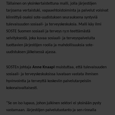
Tällainen on yksinkertaistettuna malli, jolla järjestöjen
tarjoama vertaistuki, vapaaehtoistoiminta ja palvelut voisivat
kiinnittyä osaksi sote-uudistuksen seurauksena syntyviä
tulevaisuuden sosiaali- ja terveyskeskuksia. Malli käy ilmi
SOSTE Suomen sosiaali ja terveys ry:n teettämästä
selvityksestä, joka kuvaa sosiaali- ja terveyspalveluita
tuottavien järjestöjen roolia ja mahdollisuuksia sote-
uudistuksen jälkeisessä ajassa.
SOSTEn johtaja
Anne Knaapi
muistuttaa, että tulevaisuuden
sosiaali- ja terveyskeskuksissa luvataan vastata ihmisen
hyvinvointia ja terveyttä koskeviin palvelutarpeisiin
kokonaisvaltaisesti.
”Se on iso lupaus, johon julkinen sektori ei yksinään pysty
vastamaan. Järjestöjen palvelutuotanto ja sen rinnalla