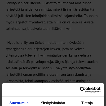
Selvityksen perusteella julkiset toimijat eivät aina tunne
järjestöjä ja niiden osaamista, minkä lisäksi järjestökenttä
näyttää julkisten toimijoiden silmissä hajanaiselta. Toisaalta
myös järjestöt myöntävät, että niillä on vaikeuksia kuvata
toimintaansa ja palveluitaan riittävän hyvin.
”Nyt olisi erityisen tärkeä miettiä, miten löydetään
synergiaetuja eri järjestöjen kesken, jotta ne voivat
yhteistyössä tulevien hyvinvointialueiden kanssa edistää
asiakaslähtöisiä palvelupolkuja. Järjestöjen ja tulevaisuuden
sosiaali- ja terveyskeskuksen sujuva yhteistyö edellyttää
järjestöiltä oman profiilin ja osaamisen tunnistamista ja
kuvaamista, tehokkaampaa viestintää sekä teknologian
hyödyntämistä”, sanoo hankepäällikkö ja tuleva
toimitusjohtaja
Hanna Hauta-aho
Alustapalvelu Sociala
Oy:stä.
Suostumus
Yksityiskohdat
Tietoja