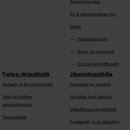
Ilmastonmuutos
EU & kansainvälinen työ
Vaalit
Eduskuntavaalit
Kunta- ja aluevaalit
Europarlamenttivaalit
Tietoa järjestöistä
Jäsenjärjestöille
Sosiaali- ja terveysjärjestöt
Jäsen­edut ja -palvelut
Sote-järjestöjen
Järjestön hyvä hallinto
palvelutoiminta
Vaikuttavuus järjestöissä
Teemapäivät
Ennakointi- ja strategiatyö