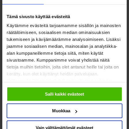
Tulevaisuuden sosiaali- ja terveyskeskuksissa tarvitaankin
Tämä sivusto käyttää evästeitä
selvityksen mukaan selkeästi koottua tietoa järjestöjen
Käytämme evästeitä tarjoamamme sisällön ja mainosten
osaamisesta, järjestöjen tarjoamasta tuesta ja järjestöjen
räätälöimiseen, sosiaalisen median ominaisuuksien
tuottamista palveluista sekä mahdollisuudesta laajentaa
tukemiseen ja kävijämäärämme analysoimiseen. Lisäksi
toimintojaan kunnan tasolta tuleville hyvinvointialueille.
jaamme sosiaalisen median, mainosalan ja analytiikka-
alan kumppaneillemme tietoja siitä, miten käytät
Yhteinen digitaalinen alusta tarjoaisi mahdollisuuden koota
sivustoamme. Kumppanimme voivat yhdistää näitä
järjestöjen tarjoaman tuen ja palvelut yhteen paikkaan, josta
tietoja muihin tietoihin, joita olet antanut heille tai joita on
ne olisivat helposti muiden löydettävissä. Julkiselta
kerätty, kun olet käyttänyt heidän palvelujaan.
Valitsemalla "Yksityiskohdat" voit vaikuttaa sallimiisi
digitaaliselta alustalta myös asiakas tai hänen omaisensa
evästeisiin.
voisivat tarkistaa, miltä asiakkaalle tarkoitettu palveluiden
Salli kaikki evästeet
yhdistelmä voisi näyttää.
Muokkaa
”Asiakaslähtöisiä palvelupolkuja ja palvelukokonaisuuksia on
tarkoituksenmukaista vahvistaa järjestöjen tarjoamalla
Vain välttämättömät evästeet