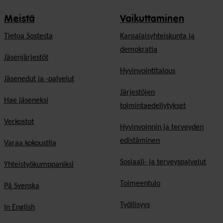
Meistä
Vaikuttaminen
Tietoa Sostesta
Kansalaisyhteiskunta ja
demokratia
Jäsenjärjestöt
Hyvinvointitalous
Jäsenedut ja -palvelut
Järjestöjen
Hae jäseneksi
toimintaedellytykset
Verkostot
Hyvinvoinnin ja terveyden
edistäminen
Varaa kokoustila
Sosiaali- ja terveyspalvelut
Yhteistyökumppaniksi
Toimeentulo
På Svenska
Työllisyys
In English