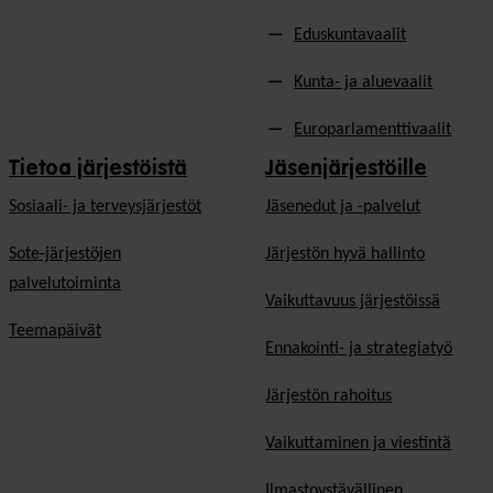
Eduskuntavaalit
Kunta- ja aluevaalit
Europarlamenttivaalit
Tietoa järjestöistä
Jäsenjärjestöille
Sosiaali- ja terveysjärjestöt
Jäsen­edut ja -palvelut
Sote-järjestöjen
Järjestön hyvä hallinto
palvelutoiminta
Vaikuttavuus järjestöissä
Teemapäivät
Ennakointi- ja strategiatyö
Järjestön rahoitus
Vaikuttaminen ja viestintä
Ilmastoystävällinen