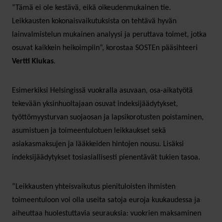
”Tämä ei ole kestävä, eikä oikeudenmukainen tie.
Leikkausten kokonaisvaikutuksista on tehtävä hyvän
lainvalmistelun mukainen analyysi ja peruttava toimet, jotka
osuvat kaikkein heikoimpiin”, korostaa SOSTEn pääsihteeri
Vertti Kiukas
.
Esimerkiksi Helsingissä vuokralla asuvaan, osa-aikatyötä
tekevään yksinhuoltajaan osuvat indeksijäädytykset,
työttömyysturvan suojaosan ja lapsikorotusten poistaminen,
asumistuen ja toimeentulotuen leikkaukset sekä
asiakasmaksujen ja lääkkeiden hintojen nousu. Lisäksi
indeksijäädytykset tosiasiallisesti pienentävät tukien tasoa.
”Leikkausten yhteisvaikutus pienituloisten ihmisten
toimeentuloon voi olla useita satoja euroja kuukaudessa ja
aiheuttaa huolestuttavia seurauksia: vuokrien maksaminen