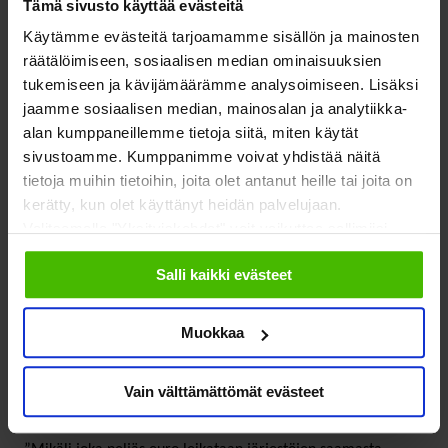
Tämä sivusto käyttää evästeitä
Järjestötyöhön
Käytämme evästeitä tarjoamamme sisällön ja mainosten
räätälöimiseen, sosiaalisen median ominaisuuksien
kohdistuvat leikkaukset
tukemiseen ja kävijämäärämme analysoimiseen. Lisäksi
iskevät heikoimpien
jaamme sosiaalisen median, mainosalan ja analytiikka-
alan kumppaneillemme tietoja siitä, miten käytät
auttamiseen
sivustoamme. Kumppanimme voivat yhdistää näitä
tietoja muihin tietoihin, joita olet antanut heille tai joita on
kerätty, kun olet käyttänyt heidän palvelujaan.
Hallituskauden lopulle esitetään mittavaa 100 miljoonan
Valitsemalla "Yksityiskohdat" voit vaikuttaa sallimiisi
euron leikkausta valtionavustuksiin, joiden turvin järjestöt
evästeisiin.
Salli kaikki evästeet
edistävät terveyttä ja sosiaalista hyvinvointia.
Muokkaa
SOSTE korostaa, että sosiaali- ja terveysjärjestöjen
toimintaedellytysten turvaamiseksi aiemmin solmitusta
Vain välttämättömät evästeet
parlamentaarisesta sovusta on pidettävä kiinni.