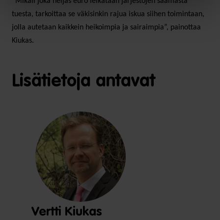
”Mikäli joka neljäs euro leikataan järjestöjen saamasta
tuesta, tarkoittaa se väkisinkin rajua iskua siihen toimintaan,
jolla autetaan kaikkein heikoimpia ja sairaimpia”, painottaa
Kiukas.
Lisätietoja antavat
Vertti Kiukas