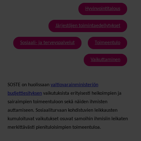
Hyvinvointitalous
Järjestöjen toimintaedellytykset
Sosiaali- ja terveyspalvelut
Toimeentulo
Vaikuttaminen
SOSTE on huolissaan
valtiovarainministeriön
budjettiesityksen
vaikutuksista erityisesti heikoimpien ja
sairaimpien toimeentuloon sekä näiden ihmisten
auttamiseen. Sosiaaliturvaan kohdistuvien leikkausten
kumuloituvat vaikutukset osuvat samoihin ihmisiin leikaten
merkittävästi pienituloisimpien toimeentuloa.