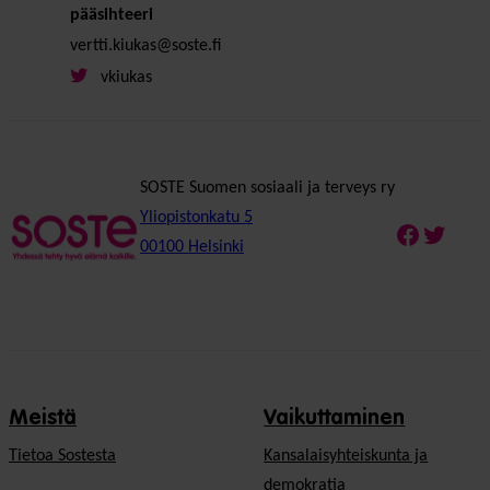
pääsihteeri
vertti.kiukas@soste.fi
vkiukas
SOSTE Suomen sosiaali ja terveys ry
Yliopistonkatu 5
Faceboo
Twitte
00100 Helsinki
Meistä
Vaikuttaminen
Tietoa Sostesta
Kansalaisyhteiskunta ja
demokratia