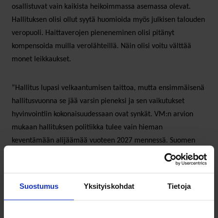
osallistuvat vain kaikista heikoimmassa asemassa olevat.
Hallituksen olisi ollut syytä huomioida myös julkisen talouden
veropuoli. Haittaverojen pieneneminen olisi pitänyt
kompensoida muilla verolähteillä. Näin olisi voitu välttää
monet leikkaukset.
”Hallitus lupasi velkaantumisen taittoa, mutta ensimmäisenä
hallitusvuonna se jää varsin pieneksi ja sen vaikutukset
hyvinvointiin kokonaisuudessaan ovat synkät. VM:n arvion
mukaan hallituksen politiikka tulee vain hieman
keventämään alijäämää vuoteen 2027 mennessä. Suomen
kokonaisveroaste laskee neljän seuraavan vuoden aikana.
Tämä verojen kevennys rahoitetaan heikoimmassa asemassa
olevilta leikkaamalla,” huomauttaa SOSTEn pääekonomisti
Suostumus
Yksityiskohdat
Tietoja
Anni Marttinen
.