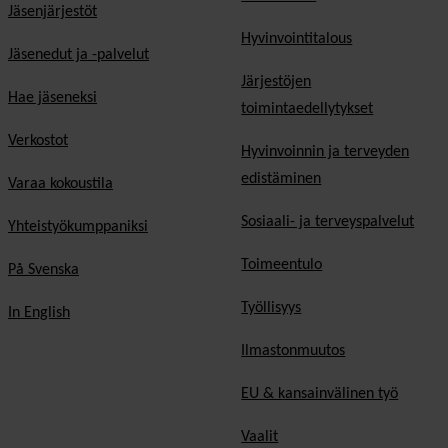
Jäsenjärjestöt
Hyvinvointitalous
Jäsenedut ja -palvelut
Järjestöjen
Hae jäseneksi
toimintaedellytykset
Verkostot
Hyvinvoinnin ja terveyden
edistäminen
Varaa kokoustila
Sosiaali- ja terveyspalvelut
Yhteistyökumppaniksi
Toimeentulo
På Svenska
Työllisyys
In English
Ilmastonmuutos
EU & kansainvälinen työ
Vaalit