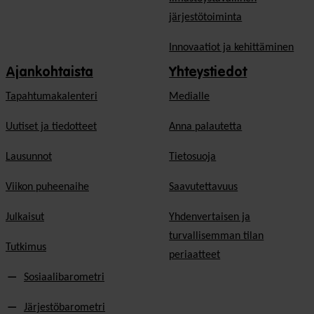
järjestötoiminta
Innovaatiot ja kehittäminen
Ajankohtaista
Yhteystiedot
Tapahtumakalenteri
Medialle
Uutiset ja tiedotteet
Anna palautetta
Lausunnot
Tietosuoja
Viikon puheenaihe
Saavutettavuus
Julkaisut
Yhdenvertaisen ja
turvallisemman tilan
Tutkimus
periaatteet
Sosiaalibarometri
Järjestöbarometri