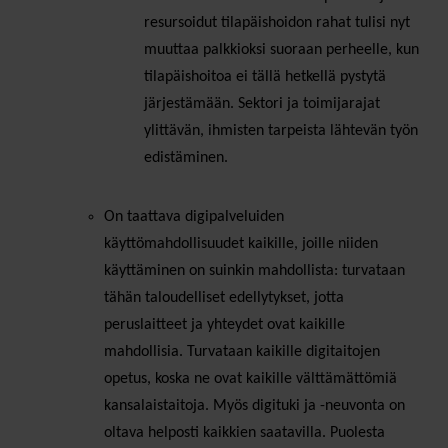
resursoidut tilapäishoidon rahat tulisi nyt
muuttaa palkkioksi suoraan perheelle, kun
tilapäishoitoa ei tällä hetkellä pystytä
järjestämään. Sektori ja toimijarajat
ylittävän, ihmisten tarpeista lähtevän työn
edistäminen.
On taattava digipalveluiden
käyttömahdollisuudet kaikille, joille niiden
käyttäminen on suinkin mahdollista: turvataan
tähän taloudelliset edellytykset, jotta
peruslaitteet ja yhteydet ovat kaikille
mahdollisia. Turvataan kaikille digitaitojen
opetus, koska ne ovat kaikille välttämättömiä
kansalaistaitoja. Myös digituki ja -neuvonta on
oltava helposti kaikkien saatavilla. Puolesta