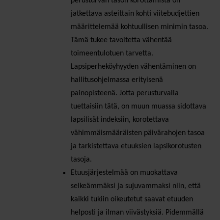
perusturvan tason korottamista on
jatkettava asteittain kohti viitebudjettien
määrittelemää kohtuullisen minimin tasoa.
Tämä tukee tavoitetta vähentää
toimeentulotuen tarvetta.
Lapsiperheköyhyyden vähentäminen on
hallitusohjelmassa erityisenä
painopisteenä. Jotta perusturvalla
tuettaisiin tätä, on muun muassa sidottava
lapsilisät indeksiin, korotettava
vähimmäismääräisten päivärahojen tasoa
ja tarkistettava etuuksien lapsikorotusten
tasoja.
Etuusjärjestelmää on muokattava
selkeämmäksi ja sujuvammaksi niin, että
kaikki tukiin oikeutetut saavat etuuden
helposti ja ilman viivästyksiä. Pidemmällä