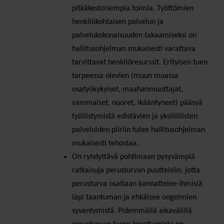
pitkäkestoisempia toimia. Työttömien
henkilökohtaisen palvelun ja
palvelukokonaisuuden takaamiseksi on
hallitusohjelman mukaisesti varattava
tarvittavat henkilöresurssit. Erityisen tuen
tarpeessa olevien (muun muassa
osatyökykyiset, maahanmuuttajat,
vammaiset, nuoret, ikääntyneet) pääsyä
työllistymistä edistävien ja yksilöllisten
palveluiden piiriin tulee hallitusohjelman
mukaisesti tehostaa.
On ryhdyttävä pohtimaan pysyvämpiä
ratkaisuja perusturvan puutteisiin, jotta
perusturva osaltaan kannattelee ihmisiä
läpi taantuman ja ehkäisee ongelmien
syventymistä. Pidemmällä aikavälillä