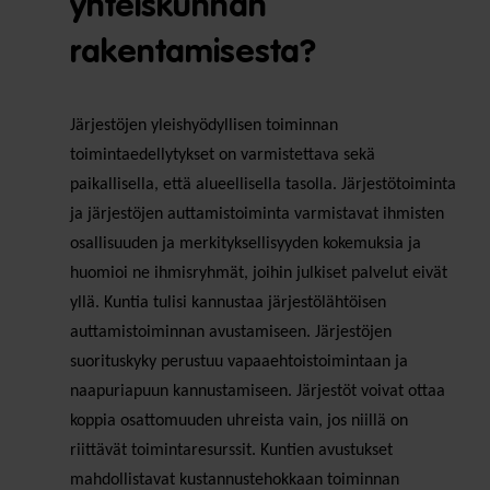
yhteiskunnan
rakentamisesta?
Järjestöjen yleishyödyllisen toiminnan
toimintaedellytykset on varmistettava sekä
paikallisella, että alueellisella tasolla. Järjestötoiminta
ja järjestöjen auttamistoiminta varmistavat ihmisten
osallisuuden ja merkityksellisyyden kokemuksia ja
huomioi ne ihmisryhmät, joihin julkiset palvelut eivät
yllä. Kuntia tulisi kannustaa järjestölähtöisen
auttamistoiminnan avustamiseen. Järjestöjen
suorituskyky perustuu vapaaehtoistoimintaan ja
naapuriapuun kannustamiseen. Järjestöt voivat ottaa
koppia osattomuuden uhreista vain, jos niillä on
riittävät toimintaresurssit. Kuntien avustukset
mahdollistavat kustannustehokkaan toiminnan