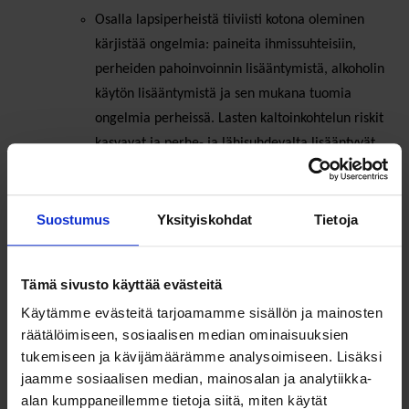
Osalla lapsiperheistä tiiviisti kotona oleminen
kärjistää ongelmia: paineita ihmissuhteisiin,
perheiden pahoinvoinnin lisääntymistä, alkoholin
käytön lisääntymistä ja sen mukana tuomia
ongelmia perheissä. Lasten kaltoinkohtelun riskit
kasvavat ja perhe- ja lähisuhdevalta lisääntyvät.
Erityinen pelko on lapsista, jotka elävät valmiiksi
haastavissa olosuhteissa. Koronan
rajoitustoimenpiteisen vaikutukset voivat
Suostumus
Yksityiskohdat
Tietoja
aiheuttaa kalliiden ja osin vaikeasti tuloksia
saavuttavien korjaavien toimenpiteiden tarvetta
Tämä sivusto käyttää evästeitä
ja vaikutukset pahimmillaan ovat ylisukupolvisia
Käytämme evästeitä tarjoamamme sisällön ja mainosten
räätälöimiseen, sosiaalisen median ominaisuuksien
tukemiseen ja kävijämäärämme analysoimiseen. Lisäksi
jaamme sosiaalisen median, mainosalan ja analytiikka-
2. Millä yhteiskunnan
alan kumppaneillemme tietoja siitä, miten käytät