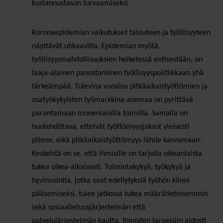
kustannustason turvaamiseksi.
Koronaepidemian vaikutukset talouteen ja työllisyyteen
näyttävät uhkaavilta. Epidemian myötä,
työllisyysmahdollisuuksien heiketessä entisestään, on
laaja-alainen panostaminen työllisyyspolitiikkaan yhä
tärkeämpää. Tulevina vuosina pitkäaikaistyöttömien ja
osatyökykyisten työmarkkina-asemaa on pyrittävä
parantamaan monenlaisilla toimilla. Samalla on
huolehdittava, etteivät työttömyysjaksot yleisesti
pitene, eikä pitkäaikaistyöttömyys lähde kasvamaan.
Keskeistä on se, että ihmisille on tarjolla oikeanlaista
tukea oikea-aikaisesti. Toimintakykyä, työkykyä ja
hyvinvointia, jotka ovat edellytyksiä työhön kiinni
pääsemiseksi, tulee jatkossa tukea määrätietoisemmin
sekä sosiaalietuusjärjestelmän että
palvelujärjestelmän kautta. Ihmisten tarpeisiin aidosti