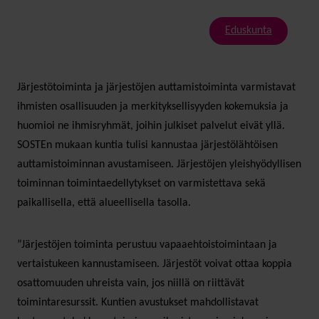
Eduskunta
Järjestötoiminta ja järjestöjen auttamistoiminta varmistavat
ihmisten osallisuuden ja merkityksellisyyden kokemuksia ja
huomioi ne ihmisryhmät, joihin julkiset palvelut eivät yllä.
SOSTEn mukaan kuntia tulisi kannustaa järjestölähtöisen
auttamistoiminnan avustamiseen. Järjestöjen yleishyödyllisen
toiminnan toimintaedellytykset on varmistettava sekä
paikallisella, että alueellisella tasolla.
”Järjestöjen toiminta perustuu vapaaehtoistoimintaan ja
vertaistukeen kannustamiseen. Järjestöt voivat ottaa koppia
osattomuuden uhreista vain, jos niillä on riittävät
toimintaresurssit. Kuntien avustukset mahdollistavat