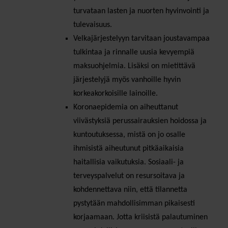
turvataan lasten ja nuorten hyvinvointi ja
tulevaisuus.
Velkajärjestelyyn tarvitaan joustavampaa
tulkintaa ja rinnalle uusia kevyempiä
maksuohjelmia. Lisäksi on mietittävä
järjestelyjä myös vanhoille hyvin
korkeakorkoisille lainoille.
Koronaepidemia on aiheuttanut
viivästyksiä perussairauksien hoidossa ja
kuntoutuksessa, mistä on jo osalle
ihmisistä aiheutunut pitkäaikaisia
haitallisia vaikutuksia. Sosiaali- ja
terveyspalvelut on resursoitava ja
kohdennettava niin, että tilannetta
pystytään mahdollisimman pikaisesti
korjaamaan. Jotta kriisistä palautuminen