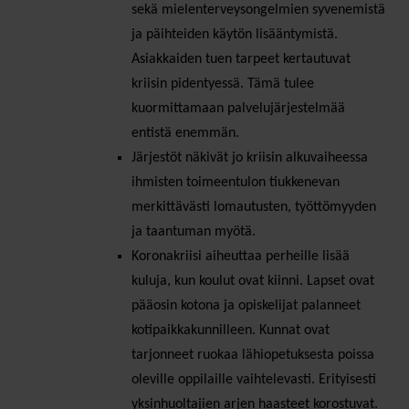
sekä mielenterveysongelmien syvenemistä
ja päihteiden käytön lisääntymistä.
Asiakkaiden tuen tarpeet kertautuvat
kriisin pidentyessä. Tämä tulee
kuormittamaan palvelujärjestelmää
entistä enemmän.
Järjestöt näkivät jo kriisin alkuvaiheessa
ihmisten toimeentulon tiukkenevan
merkittävästi lomautusten, työttömyyden
ja taantuman myötä.
Koronakriisi aiheuttaa perheille lisää
kuluja, kun koulut ovat kiinni. Lapset ovat
pääosin kotona ja opiskelijat palanneet
kotipaikkakunnilleen. Kunnat ovat
tarjonneet ruokaa lähiopetuksesta poissa
oleville oppilaille vaihtelevasti. Erityisesti
yksinhuoltajien arjen haasteet korostuvat.