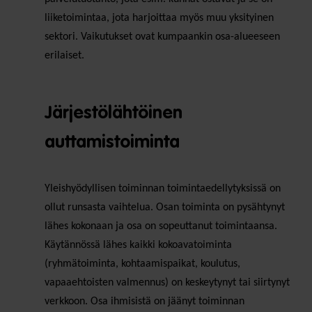
liiketoimintaa, jota harjoittaa myös muu yksityinen
sektori. Vaikutukset ovat kumpaankin osa-alueeseen
erilaiset.
Järjestölähtöinen
auttamistoiminta
Yleishyödyllisen toiminnan toimintaedellytyksissä on
ollut runsasta vaihtelua. Osan toiminta on pysähtynyt
lähes kokonaan ja osa on sopeuttanut toimintaansa.
Käytännössä lähes kaikki kokoavatoiminta
(ryhmätoiminta, kohtaamispaikat, koulutus,
vapaaehtoisten valmennus) on keskeytynyt tai siirtynyt
verkkoon. Osa ihmisistä on jäänyt toiminnan