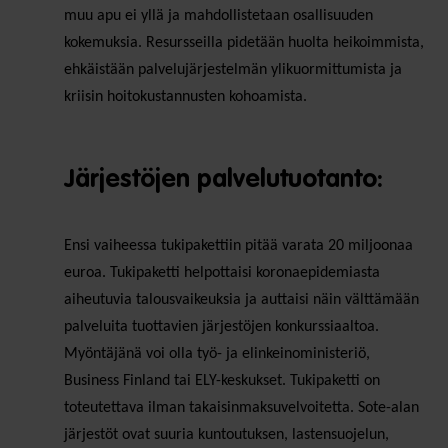
muu apu ei yllä ja mahdollistetaan osallisuuden
kokemuksia. Resursseilla pidetään huolta heikoimmista,
ehkäistään palvelujärjestelmän ylikuormittumista ja
kriisin hoitokustannusten kohoamista.
Järjestöjen palvelutuotanto:
Ensi vaiheessa tukipakettiin pitää varata 20 miljoonaa
euroa. Tukipaketti helpottaisi koronaepidemiasta
aiheutuvia talousvaikeuksia ja auttaisi näin välttämään
palveluita tuottavien järjestöjen konkurssiaaltoa.
Myöntäjänä voi olla työ- ja elinkeinoministeriö,
Business Finland tai ELY-keskukset. Tukipaketti on
toteutettava ilman takaisinmaksuvelvoitetta. Sote-alan
järjestöt ovat suuria kuntoutuksen, lastensuojelun,