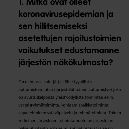
1. Mitkä ovat olleet
koronavirusepidemian ja
sen hillitsemiseksi
asetettujen rajoitustoimien
vaikutukset edustamanne
järjestön näkökulmasta?
On olemassa sote-järjestöille tyypillistä
auttamistoimintaa (järjestölähtöinen auttamistyö) joka
on avustuskelpoista yleishyödyllistä toimintaa esim.
vertaisryhmätoiminta, kohtaamispaikkatoiminta,
vapaaehtoinen ystäväpalvelu ja ryhmätoiminta. Toinen
keskeinen järjestöjen toimintamuoto on järjestöjen
palvelutuotanto, jota esim. kunnat ostavat ja se on