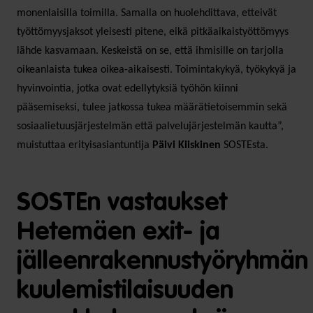
monenlaisilla toimilla. Samalla on huolehdittava, etteivät
työttömyysjaksot yleisesti pitene, eikä pitkäaikaistyöttömyys
lähde kasvamaan. Keskeistä on se, että ihmisille on tarjolla
oikeanlaista tukea oikea-aikaisesti. Toimintakykyä, työkykyä ja
hyvinvointia, jotka ovat edellytyksiä työhön kiinni
pääsemiseksi, tulee jatkossa tukea määrätietoisemmin sekä
sosiaalietuusjärjestelmän että palvelujärjestelmän kautta”,
muistuttaa erityisasiantuntija
Päivi Kiiskinen
SOSTEsta.
SOSTEn vastaukset
Hetemäen exit- ja
jälleenrakennustyöryhmän
kuulemistilaisuuden