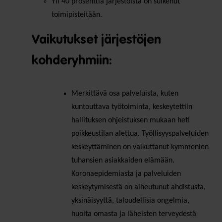
Yli 40 prosenttia järjestöistä on sulkenut
toimipisteitään.
Vaikutukset järjestöjen
kohderyhmiin:
Merkittävä osa palveluista, kuten
kuntouttava työtoiminta, keskeytettiin
hallituksen ohjeistuksen mukaan heti
poikkeustilan alettua. Työllisyyspalveluiden
keskeyttäminen on vaikuttanut kymmenien
tuhansien asiakkaiden elämään.
Koronaepidemiasta ja palveluiden
keskeytymisestä on aiheutunut ahdistusta,
yksinäisyyttä, taloudellisia ongelmia,
huolta omasta ja läheisten terveydestä