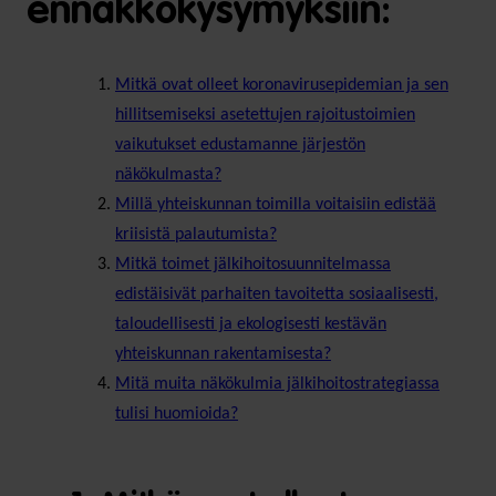
ennakkokysymyksiin:
Mitkä ovat olleet koronavirusepidemian ja sen
hillitsemiseksi asetettujen rajoitustoimien
vaikutukset edustamanne järjestön
näkökulmasta?
Millä yhteiskunnan toimilla voitaisiin edistää
kriisistä palautumista?
Mitkä toimet jälkihoitosuunnitelmassa
edistäisivät parhaiten tavoitetta sosiaalisesti,
taloudellisesti ja ekologisesti kestävän
yhteiskunnan rakentamisesta?
Mitä muita näkökulmia jälkihoitostrategiassa
tulisi huomioida?