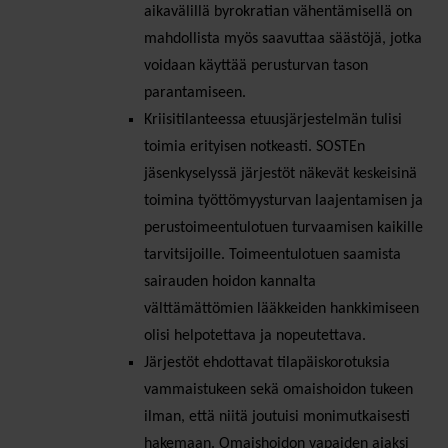
aikavälillä byrokratian vähentämisellä on
mahdollista myös saavuttaa säästöjä, jotka
voidaan käyttää perusturvan tason
parantamiseen.
Kriisitilanteessa etuusjärjestelmän tulisi
toimia erityisen notkeasti. SOSTEn
jäsenkyselyssä järjestöt näkevät keskeisinä
toimina työttömyysturvan laajentamisen ja
perustoimeentulotuen turvaamisen kaikille
tarvitsijoille. Toimeentulotuen saamista
sairauden hoidon kannalta
välttämättömien lääkkeiden hankkimiseen
olisi helpotettava ja nopeutettava.
Järjestöt ehdottavat tilapäiskorotuksia
vammaistukeen sekä omaishoidon tukeen
ilman, että niitä joutuisi monimutkaisesti
hakemaan. Omaishoidon vapaiden ajaksi