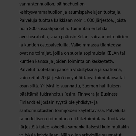
vanhustenhuollon, päihdehuollon,
kehitysvammahuollon ja asumispalvelujen tuottajia.
Palveluja tuottaa kaikkiaan noin 1 000 järjestöä, joista
noin 800 sosiaalipuolella. Toimintaa ei tehdä
avustusrahalla, vaan pääosin Kelan, sairaanhoitopiirien
ja kuntien ostopalveluilla. Vaikeimmassa tilanteessa
ovat ne toimijat, joilla on suoria sopimuksia KELAn tai
kuntien kanssa ja joiden toiminta on keskeytetty.
Palvelut tuotetaan pääosin yhdistyksinä ja säätiöinä,
vain reilut 70 järjestöä on yhtiöittänyt toimintansa tai
osan siitä. Yrityksille suunnattu, Suomen hallituksen
päättämä tukirahoitus (esim. Finnvera ja Business
Finland) ei jostain syystä ole yhdistys- ja
säätiömuotoisten toimijoiden käytettävissä. Palveluita
taloudellisena toimintana eli liiketoimintana tuottavia
järjestöjä tulee kohdella samankaltaisesti kuin muitakin
yrityksiä kohdellaan. Näin ollen yrityksille suunnatut