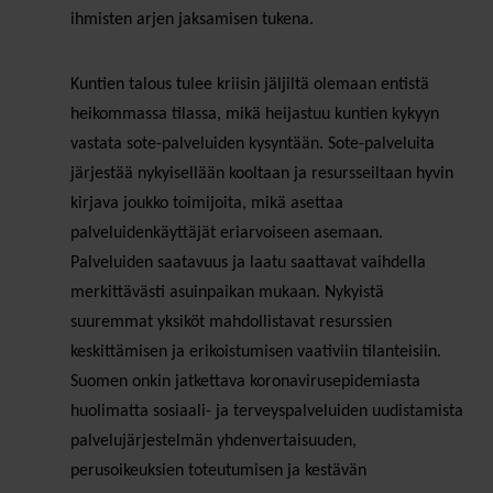
ihmisten arjen jaksamisen tukena.
Kuntien talous tulee kriisin jäljiltä olemaan entistä
heikommassa tilassa, mikä heijastuu kuntien kykyyn
vastata sote-palveluiden kysyntään. Sote-palveluita
järjestää nykyisellään kooltaan ja resursseiltaan hyvin
kirjava joukko toimijoita, mikä asettaa
palveluidenkäyttäjät eriarvoiseen asemaan.
Palveluiden saatavuus ja laatu saattavat vaihdella
merkittävästi asuinpaikan mukaan. Nykyistä
suuremmat yksiköt mahdollistavat resurssien
keskittämisen ja erikoistumisen vaativiin tilanteisiin.
Suomen onkin jatkettava koronavirusepidemiasta
huolimatta sosiaali- ja terveyspalveluiden uudistamista
palvelujärjestelmän yhdenvertaisuuden,
perusoikeuksien toteutumisen ja kestävän