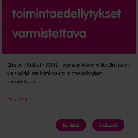
toimintaedellytykset
varmistettava
Etusivu
/
Uutiset
/
SOSTE Hetemäen työryhmälle: Järjestöjen
yleishyödyllisen toiminnan toimintaedellytykset
varmistettava
15.5.2020
Järjestöt
Työllisyys