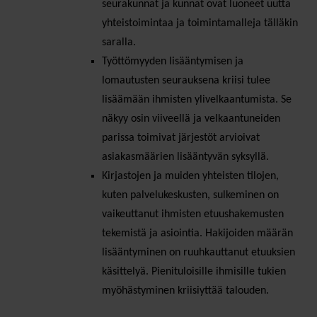
seurakunnat ja kunnat ovat luoneet uutta
yhteistoimintaa ja toimintamalleja tälläkin
saralla.
Työttömyyden lisääntymisen ja
lomautusten seurauksena kriisi tulee
lisäämään ihmisten ylivelkaantumista. Se
näkyy osin viiveellä ja velkaantuneiden
parissa toimivat järjestöt arvioivat
asiakasmäärien lisääntyvän syksyllä.
Kirjastojen ja muiden yhteisten tilojen,
kuten palvelukeskusten, sulkeminen on
vaikeuttanut ihmisten etuushakemusten
tekemistä ja asiointia. Hakijoiden määrän
lisääntyminen on ruuhkauttanut etuuksien
käsittelyä. Pienituloisille ihmisille tukien
myöhästyminen kriisiyttää talouden.