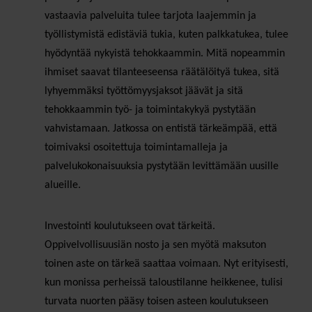
vastaavia palveluita tulee tarjota laajemmin ja
työllistymistä edistäviä tukia, kuten palkkatukea, tulee
hyödyntää nykyistä tehokkaammin. Mitä nopeammin
ihmiset saavat tilanteeseensa räätälöityä tukea, sitä
lyhyemmäksi työttömyysjaksot jäävät ja sitä
tehokkaammin työ- ja toimintakykyä pystytään
vahvistamaan. Jatkossa on entistä tärkeämpää, että
toimivaksi osoitettuja toimintamalleja ja
palvelukokonaisuuksia pystytään levittämään uusille
alueille.
Investointi koulutukseen ovat tärkeitä.
Oppivelvollisuusiän nosto ja sen myötä maksuton
toinen aste on tärkeä saattaa voimaan. Nyt erityisesti,
kun monissa perheissä taloustilanne heikkenee, tulisi
turvata nuorten pääsy toisen asteen koulutukseen