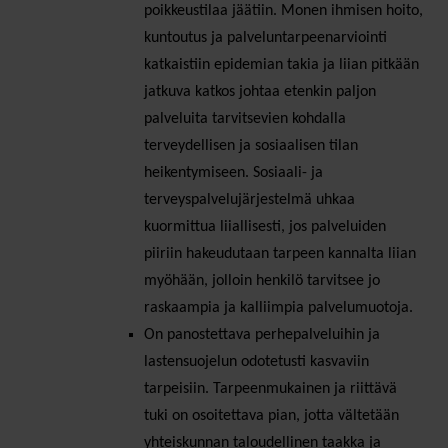
poikkeustilaa jäätiin. Monen ihmisen hoito,
kuntoutus ja palveluntarpeenarviointi
katkaistiin epidemian takia ja liian pitkään
jatkuva katkos johtaa etenkin paljon
palveluita tarvitsevien kohdalla
terveydellisen ja sosiaalisen tilan
heikentymiseen. Sosiaali- ja
terveyspalvelujärjestelmä uhkaa
kuormittua liiallisesti, jos palveluiden
piiriin hakeudutaan tarpeen kannalta liian
myöhään, jolloin henkilö tarvitsee jo
raskaampia ja kalliimpia palvelumuotoja.
On panostettava perhepalveluihin ja
lastensuojelun odotetusti kasvaviin
tarpeisiin. Tarpeenmukainen ja riittävä
tuki on osoitettava pian, jotta vältetään
yhteiskunnan taloudellinen taakka ja