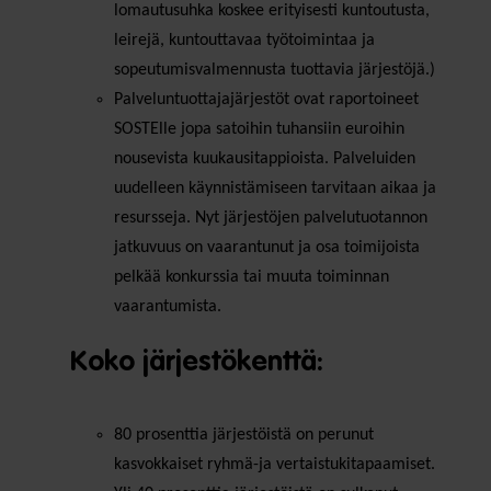
lomautusuhka koskee erityisesti kuntoutusta,
leirejä, kuntouttavaa työtoimintaa ja
sopeutumisvalmennusta tuottavia järjestöjä.)
Palveluntuottajajärjestöt ovat raportoineet
SOSTElle jopa satoihin tuhansiin euroihin
nousevista kuukausitappioista. Palveluiden
uudelleen käynnistämiseen tarvitaan aikaa ja
resursseja. Nyt järjestöjen palvelutuotannon
jatkuvuus on vaarantunut ja osa toimijoista
pelkää konkurssia tai muuta toiminnan
vaarantumista.
Koko järjestökenttä:
80 prosenttia järjestöistä on perunut
kasvokkaiset ryhmä-ja vertaistukitapaamiset.