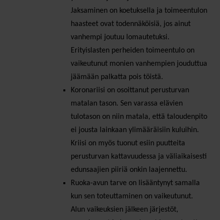
Jaksaminen on koetuksella ja toimeentulon
haasteet ovat todennäköisiä, jos ainut
vanhempi joutuu lomautetuksi.
Erityislasten perheiden toimeentulo on
vaikeutunut monien vanhempien jouduttua
jäämään palkatta pois töistä.
Koronariisi on osoittanut perusturvan
matalan tason. Sen varassa elävien
tulotason on niin matala, että taloudenpito
ei jousta lainkaan ylimääräisiin kuluihin.
Kriisi on myös tuonut esiin puutteita
perusturvan kattavuudessa ja väliaikaisesti
edunsaajien piiriä onkin laajennettu.
Ruoka-avun tarve on lisääntynyt samalla
kun sen toteuttaminen on vaikeutunut.
Alun vaikeuksien jälkeen järjestöt,