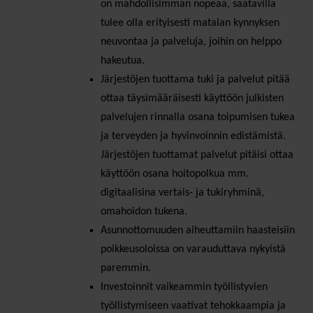
on mahdollisimman nopeaa, saatavilla
tulee olla erityisesti matalan kynnyksen
neuvontaa ja palveluja, joihin on helppo
hakeutua.
Järjestöjen tuottama tuki ja palvelut pitää
ottaa täysimääräisesti käyttöön julkisten
palvelujen rinnalla osana toipumisen tukea
ja terveyden ja hyvinvoinnin edistämistä.
Järjestöjen tuottamat palvelut pitäisi ottaa
käyttöön osana hoitopolkua mm.
digitaalisina vertais- ja tukiryhminä,
omahoidon tukena.
Asunnottomuuden aiheuttamiin haasteisiin
poikkeusoloissa on varauduttava nykyistä
paremmin.
Investoinnit vaikeammin työllistyvien
työllistymiseen vaativat tehokkaampia ja