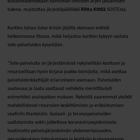
kustannustehokkaan toiminnan ihmisten arjen jaksamisen
tukena, muistuttaa järjestöpäällikkö
Riitta Kittilä
SOSTEsta.
Kuntien talous tulee kriisin jäljiltä olemaan entistä
heikommassa tilassa, mikä heijastuu kuntien kykyyn vastata
sote-palveluiden kysyntään.
”Sote-palveluita on järjestämässä nykyisellään kooltaan ja
resursseiltaan hyvin kirjava joukko toimijoita, mikä asettaa
palveluidenkäyttäjät eriarvoiseen asemaan. Palveluiden
saatavuus ja laatu saattavat vaihdella merkittävästi
esimerkiksi asuinpaikan mukaan. Nykyistä suuremmat yksiköt
mahdollistavat resurssien keskittämisen ja erikoistumisen
vaativiin tilanteisiin. Sosiaali- ja terveyspalveluiden
uudistamista onkin jatkettava koronavirusepidemiasta
huolimatta palvelujärjestelmän yhdenvertaisuuden,
perusoikeuksien toteutumisen ja kestävän kustannustason