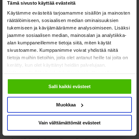
hallinnosta ja
Tämä sivusto käyttää evästeitä
Käytämme evästeitä tarjoamamme sisällön ja mainosten
taloudellisesta riskistä
räätälöimiseen, sosiaalisen median ominaisuuksien
tukemiseen ja kävijämäärämme analysoimiseen. Lisäksi
jaamme sosiaalisen median, mainosalan ja analytiikka-
Vaikka byrokratian keventymisestä ja kustannusmalleista
alan kumppaneillemme tietoja siitä, miten käytät
saatiin positiivisiakin viestejä, raskas ja kankea hallinto
sivustoamme. Kumppanimme voivat yhdistää näitä
nimettiin useissa vastauksissa edelleen suurimmaksi
tietoja muihin tietoihin, joita olet antanut heille tai joita on
rakennerahastoihin liittyväksi käytännön ongelmaksi.
kerätty, kun olet käyttänyt heidän palvelujaan.
Valitsemalla "Yksityiskohdat" voit vaikuttaa sallimiisi
Rahoituksen myöntäjien joustamattomuus,
evästeisiin.
maksatusjärjestelmän kankeus, hankkeiden hallinnon vaatima
Salli kaikki evästeet
osaaminen ja liian yksityiskohtainen seuranta olivat
konkreettisia järjestöjen kokemia haasteita.
Muokkaa
Myös rakennerahastohankkeisiin lähtemisestä seuraava
Vain välttämättömät evästeet
taloudellinen riski mainittiin useassa vastauksessa
ongelmallisena. Konkreettisina haasteina mainittiin