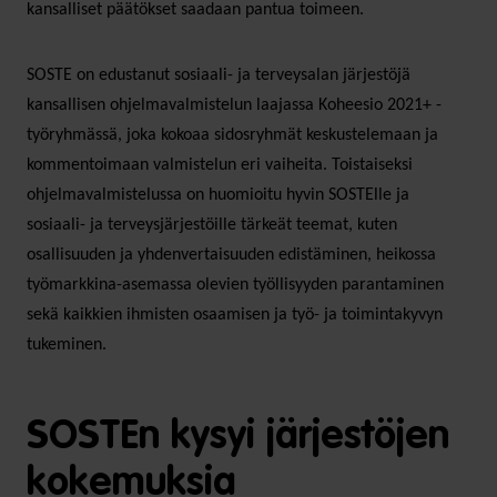
kansalliset päätökset saadaan pantua toimeen.
SOSTE on edustanut sosiaali- ja terveysalan järjestöjä
kansallisen ohjelmavalmistelun laajassa Koheesio 2021+ -
työryhmässä, joka kokoaa sidosryhmät keskustelemaan ja
kommentoimaan valmistelun eri vaiheita. Toistaiseksi
ohjelmavalmistelussa on huomioitu hyvin SOSTElle ja
sosiaali- ja terveysjärjestöille tärkeät teemat, kuten
osallisuuden ja yhdenvertaisuuden edistäminen, heikossa
työmarkkina-asemassa olevien työllisyyden parantaminen
sekä kaikkien ihmisten osaamisen ja työ- ja toimintakyvyn
tukeminen.
SOSTEn kysyi järjestöjen
kokemuksia