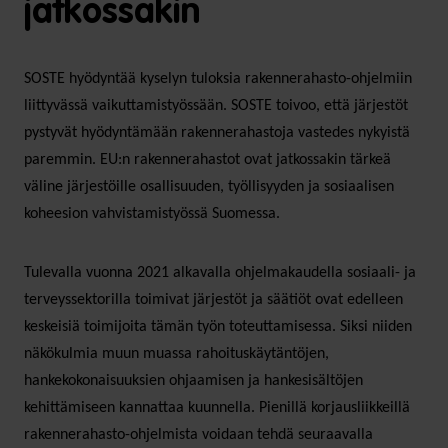
jatkossakin
SOSTE hyödyntää kyselyn tuloksia rakennerahasto-ohjelmiin
liittyvässä vaikuttamistyössään. SOSTE toivoo, että järjestöt
pystyvät hyödyntämään rakennerahastoja vastedes nykyistä
paremmin. EU:n rakennerahastot ovat jatkossakin tärkeä
väline järjestöille osallisuuden, työllisyyden ja sosiaalisen
koheesion vahvistamistyössä Suomessa.
Tulevalla vuonna 2021 alkavalla ohjelmakaudella sosiaali- ja
terveyssektorilla toimivat järjestöt ja säätiöt ovat edelleen
keskeisiä toimijoita tämän työn toteuttamisessa. Siksi niiden
näkökulmia muun muassa rahoituskäytäntöjen,
hankekokonaisuuksien ohjaamisen ja hankesisältöjen
kehittämiseen kannattaa kuunnella. Pienillä korjausliikkeillä
rakennerahasto-ohjelmista voidaan tehdä seuraavalla