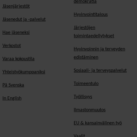
demokratia
Jäsenjärjestöt
Hyvinvointitalous
Jäsenedut ja -palvelut
Järjestöjen
Hae jäseneksi
toimintaedellytykset
Verkostot
Hyvinvoinnin ja terveyden
edistäminen
Varaa kokoustila
Sosiaali- ja terveyspalvelut
Yhteistyökumppaniksi
Toimeentulo
På Svenska
Työllisyys
In English
Ilmastonmuutos
EU & kansainvälinen työ
Vaalit