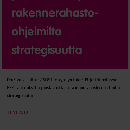
rakennerahasto-
ohjelmilta
strategisuutta
Etusivu
/
Uutiset
/
SOSTEn kyselyn tulos: Järjestöt haluavat
ESR-rahoitukselta joustavuutta ja rakennerahasto-ohjelmilta
strategisuutta
11.11.2019