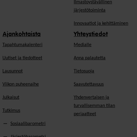
Ilmastoystävällinen
järjestötoiminta
Innovaatiot ja kehittäminen
Ajankohtaista
Yhteystiedot
Tapahtumakalenteri
Medialle
Uutiset ja tiedotteet
Anna palautetta
Lausunnot
Tietosuoja
Viikon puheenaihe
Saavutettavuus
Julkaisut
Yhdenvertaisen ja
turvallisemman tilan
Tutkimus
periaatteet
Sosiaalibarometri
Järjestöbarometri