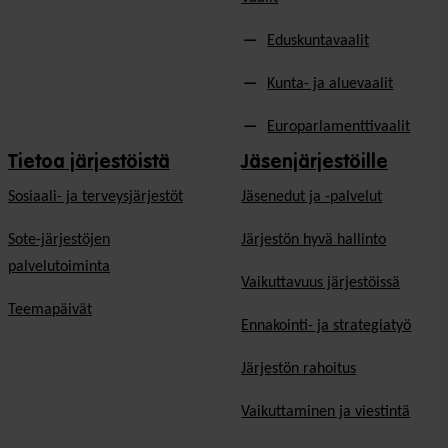
Eduskuntavaalit
Kunta- ja aluevaalit
Europarlamenttivaalit
Tietoa järjestöistä
Jäsenjärjestöille
Sosiaali- ja terveysjärjestöt
Jäsen­edut ja -palvelut
Sote-järjestöjen
Järjestön hyvä hallinto
palvelutoiminta
Vaikuttavuus järjestöissä
Teemapäivät
Ennakointi- ja strategiatyö
Järjestön rahoitus
Vaikuttaminen ja viestintä