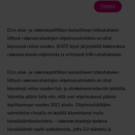
Yleinen
EU:n alue- ja rakennepolitiikan kansalliseen toteutukseen
liittyvä rakennerahastojen ohjelmavalmistelu on ollut
käynnissä reilun vuoden. SOSTE kysyi järjestöiltä kokemuksia
rakennerahasto-ohjelmista ja erityisesti ESR-rahoituksesta.
EU:n alue- ja rakennepolitiikan kansalliseen toteutukseen
liittyvä rakennerahastojen ohjelmavalmistelu on ollut
käynnissä reilun vuoden työ- ja elinkeinoministeriön johdolla.
Valmista pitäisi tulla niin, että uusi ohjelmakausi pääsisi
starttaamaan vuoden 2021 alusta. Ohjelmasisältöjen
valmistelun rinnalla on kesällä käynnistynyt myös
lainsäädäntövalmistelu – rakennerahastoja koskeva
lainsäädäntö vaatii uudistamista, jotta EU-sääntely ja