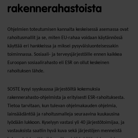
rakennerahastoista
Ohjelmien toteutumisen kannalta keskeisessä asemassa ovat
rahoitusmallit ja se, miten EU-rahaa voidaan käytännössä
käyttää eri hankkeissa ja miksei pysyväisluonteisessakin
toiminnassa. Sosiaali- ja terveysjärjestöille ennen kaikkea
Euroopan sosiaalirahasto eli ESR on ollut keskeinen
rahoituksen lähde.
SOSTE kysyi syyskuussa järjestöiltä kokemuksia
rakennerahasto-ohjelmista ja erityisesti ESR-rahoituksesta.
Tietoa tarvitaan, kun tulevan ohjelmakauden ohjelmia,
lainsäädäntöä ja rahoitusmalleja seuraavina kuukausina
lyödään lukkoon. Kyselyyn vastasi yli 40 järjestötoimijaa, ja
vastauksista saatiin hyvä kuva sekä järjestöjen menneistä