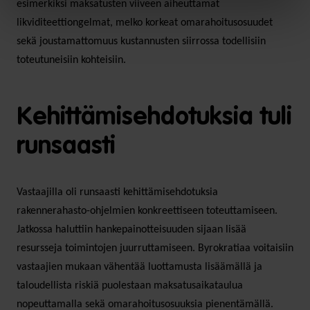
esimerkiksi maksatusten viiveen aiheuttamat
likviditeettiongelmat, melko korkeat omarahoitusosuudet
sekä joustamattomuus kustannusten siirrossa todellisiin
toteutuneisiin kohteisiin.
Kehittämisehdotuksia tuli
runsaasti
Vastaajilla oli runsaasti kehittämisehdotuksia
rakennerahasto-ohjelmien konkreettiseen toteuttamiseen.
Jatkossa haluttiin hankepainotteisuuden sijaan lisää
resursseja toimintojen juurruttamiseen. Byrokratiaa voitaisiin
vastaajien mukaan vähentää luottamusta lisäämällä ja
taloudellista riskiä puolestaan maksatusaikataulua
nopeuttamalla sekä omarahoitusosuuksia pienentämällä.