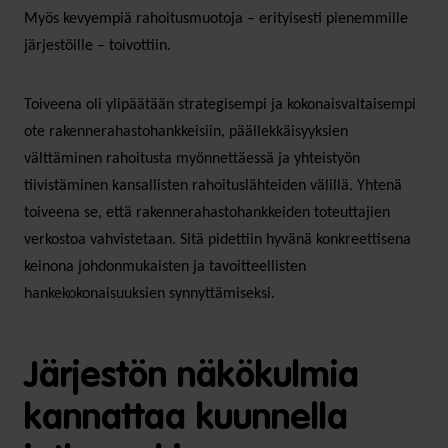
Myös kevyempiä rahoitusmuotoja – erityisesti pienemmille
järjestöille – toivottiin.
Toiveena oli ylipäätään strategisempi ja kokonaisvaltaisempi
ote rakennerahastohankkeisiin, päällekkäisyyksien
välttäminen rahoitusta myönnettäessä ja yhteistyön
tiivistäminen kansallisten rahoituslähteiden välillä. Yhtenä
toiveena se, että rakennerahastohankkeiden toteuttajien
verkostoa vahvistetaan. Sitä pidettiin hyvänä konkreettisena
keinona johdonmukaisten ja tavoitteellisten
hankekokonaisuuksien synnyttämiseksi.
Järjestön näkökulmia
kannattaa kuunnella