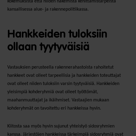
kokemuksista että niiden näkemistä kehittämistarpeista
kansallisessa alue- ja rakennepolitiikassa.
Hankkeiden tuloksiin
ollaan tyytyväisiä
Vastauksien perusteella rakennerahastoista rahoitetut
hankkeet ovat olleet tarpeellisia ja hankkeiden toteuttajat
ovat olleet niiden tuloksiin varsin tyytyväisiä. Hankkeiden
yleisimpiä kohderyhmiä ovat olleet työttömät,
maahanmuuttajat ja ikäihmiset. Vastaajien mukaan
kohderyhmät on tavoitettu eri hankkeissa hyvin.
Kiitosta saa myös hyvin sujunut yhteistyö sidosryhmien
kanssa. Järjestöjen hankkeissa tärkeimpiä sidosryhmiä ovat