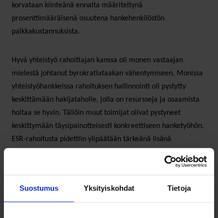
korvataan kiinteänä ennalta määriteltynä
prosenttimääräisenä osuutena hankehenkilöstön
palkkakustannuksista.
Hyvä yhteistyö rahoittajan kanssa oli monen vastaajan
mielestä johtanut byrokratiataakan vähentymiseen. Monissa
yhteistyöhankkeissa rahoituksen hallinnointi oli pystytty
keskittämään hakijataholle, jolla on resursseja ja osaamista
hoitaa se hyvin. Tällöin muut toimijat olivat pystyneet
keskittymään täysipainotteisesti konkreettiseen hanketyöhön.
ESR-rahoitusta pidettiin ylipäätään tärkeänä lisänä
tavoitteellisen ja vaikuttavaksi todetun toiminnan
rahoituskokonaisuuteen,
Suostumus
Yksityiskohdat
Tietoja
Risuja kankeasta