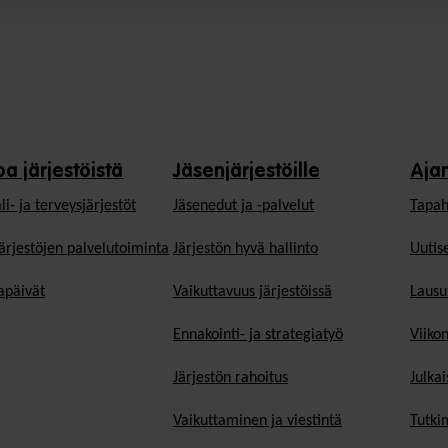
oa järjestöistä
Jäsenjärjestöille
Aja
li- ja terveysjärjestöt
Jäsen­edut ja -palvelut
Tapah
ärjestöjen palvelutoiminta
Järjestön hyvä hallinto
Uutise
päivät
Vaikuttavuus järjestöissä
Lausu
Ennakointi- ja strategiatyö
Viiko
Järjestön rahoitus
Julkai
Vaikuttaminen ja viestintä
Tutki