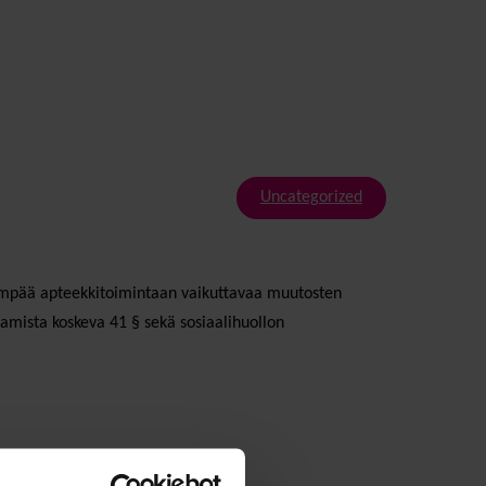
Uncategorized
idempää apteekkitoimintaan vaikuttavaa muutosten
amista koskeva 41 § sekä sosiaalihuollon