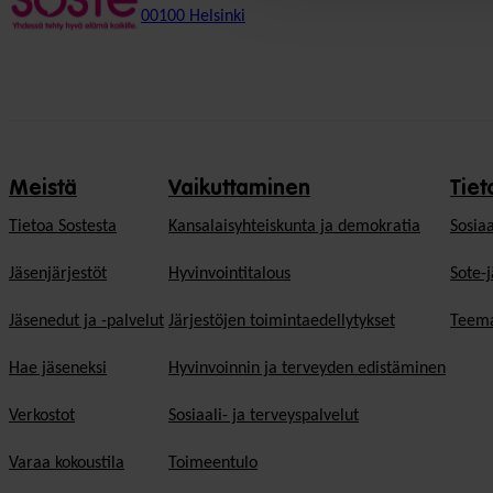
00100 Helsinki
Meistä
Vaikuttaminen
Tiet
Tietoa Sostesta
Kansalaisyhteiskunta ja demokratia
Sosiaa
Jäsenjärjestöt
Hyvinvointitalous
Sote-j
Jäsenedut ja -palvelut
Järjestöjen toimintaedellytykset
Teema
Hae jäseneksi
Hyvinvoinnin ja terveyden edistäminen
Verkostot
Sosiaali- ja terveyspalvelut
Varaa kokoustila
Toimeentulo