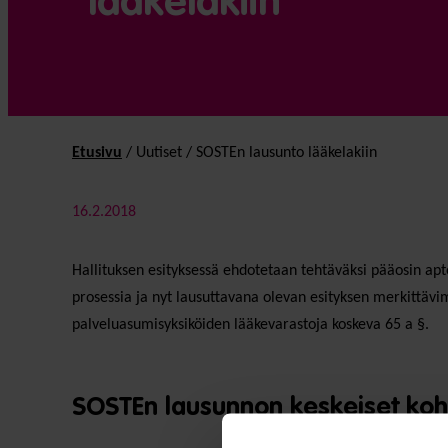
lääkelakiin
Etusivu
/
Uutiset
/
SOSTEn lausunto lääkelakiin
16.2.2018
Hallituksen esityksessä ehdotetaan tehtäväksi pääosin ap
prosessia ja nyt lausuttavana olevan esityksen merkittäv
palveluasumisyksiköiden lääkevarastoja koskeva 65 a §.
SOSTEn lausunnon keskeiset ko