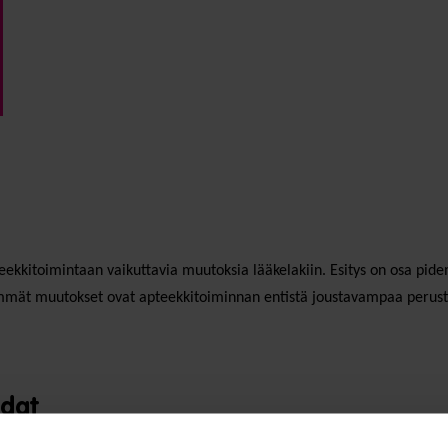
teekkitoimintaan vaikuttavia muutoksia lääkelakiin. Esitys on osa p
immät muutokset ovat apteekkitoiminnan entistä joustavampaa perust
hdat