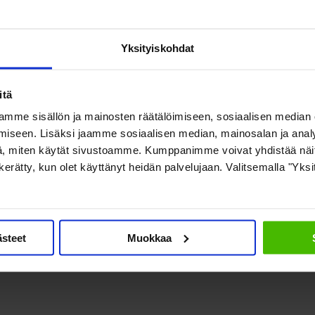
mistä viranomaisvalvonnassa.
rata, jotta ei käy esimerkiksi niin, että apteekkien määrän kasvaess
Yksityiskohdat
kkenee.
ja terveydenhuollon toimintayksikköjen yhteyteen. Tämä lähtee palve
itä
öille säädettävää oikeutta ylläpitää yhteiskäyttöön tarkoitettua lää
mme sisällön ja mainosten räätälöimiseen, sosiaalisen median
iseen. Lisäksi jaamme sosiaalisen median, mainosalan ja analy
, miten käytät sivustoamme. Kumppanimme voivat yhdistää näitä t
aiheutuvat mahdolliset kustannukset tulee rahoittaa muutoin kuin sisä
on kerätty, kun olet käyttänyt heidän palvelujaan. Valitsemalla "Yks
lääkelain sekä Lääkealan turvallisuus- ja kehittämiskeskuksesta annet
ästeet
Muokkaa