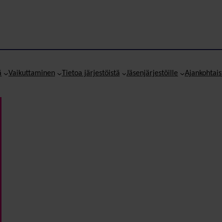
ä
Vaikuttaminen
Tietoa järjestöistä
Jäsenjärjestöille
Ajankohtais