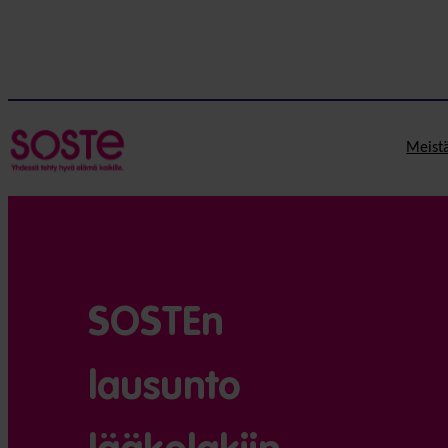
Meist
SOSTEn
lausunto