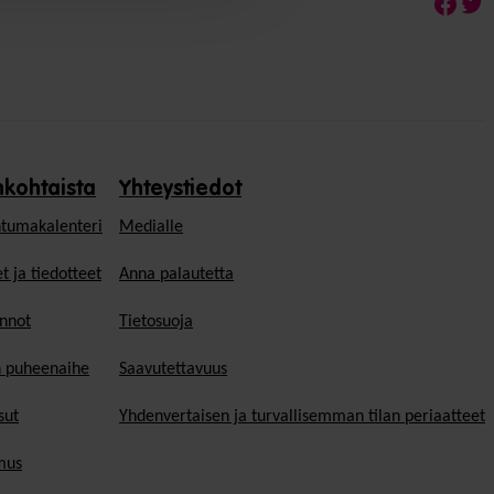
Face
Twi
nkohtaista
Yhteystiedot
tumakalenteri
Medialle
t ja tiedotteet
Anna palautetta
nnot
Tietosuoja
n puheenaihe
Saavutettavuus
sut
Yhdenvertaisen ja turvallisemman tilan periaatteet
mus