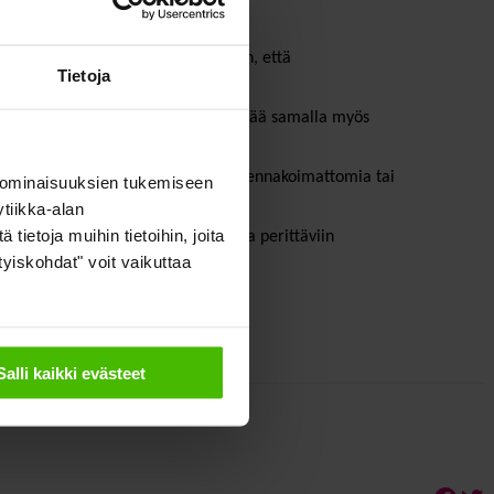
a niiden koko pienenee siinä määrin, että
Tietoja
lujenkäyttäjien tarpeista ja hyödyttää samalla myös
kevarastoa asumispalveluasukkaiden ennakoimattomia tai
 ominaisuuksien tukemiseen
tiikka-alan
ietoja muihin tietoihin, joita
llyttämällä kustannukset asukkailta perittäviin
ityiskohdat" voit vaikuttaa
un lain muuttamisesta
.
Salli kaikki evästeet