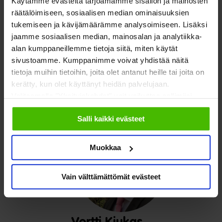
Käytämme evästeitä tarjoamamme sisällön ja mainosten
elämäntilanteissa elävät ihmiset tarvitsevat puolustajan, joka
räätälöimiseen, sosiaalisen median ominaisuuksien
tukemiseen ja kävijämäärämme analysoimiseen. Lisäksi
nostaa näkyviin niin järjestelmän epäkohtia kuin
jaamme sosiaalisen median, mainosalan ja analytiikka-
kehittämismahdollisuuksia.
alan kumppaneillemme tietoja siitä, miten käytät
sivustoamme. Kumppanimme voivat yhdistää näitä
SOSTEn valtuusto hyväksyi maanantain 26.2. kokouksessa
tietoja muihin tietoihin, joita olet antanut heille tai joita on
vuodelle 2024 uuden talousarvion, joka noudattaa viime
kerätty, kun olet käyttänyt heidän palvelujaan.
viikolla tietoon saatua avustuspäätöstä.
Valitsemalla "Yksityiskohdat" voit vaikuttaa sallimiisi
evästeisiin.
Salli kaikki evästeet
Muokkaa
Vain välttämättömät evästeet