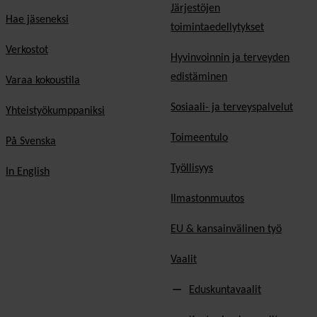
Järjestöjen
Hae jäseneksi
toimintaedellytykset
Verkostot
Hyvinvoinnin ja terveyden
edistäminen
Varaa kokoustila
Sosiaali- ja terveyspalvelut
Yhteistyökumppaniksi
Toimeentulo
På Svenska
Työllisyys
In English
Ilmastonmuutos
EU & kansainvälinen työ
Vaalit
Eduskuntavaalit