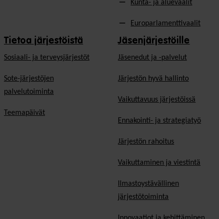
Kunta- ja aluevaalit
Europarlamenttivaalit
Tietoa järjestöistä
Jäsenjärjestöille
Sosiaali- ja terveysjärjestöt
Jäsen­edut ja -palvelut
Sote-järjestöjen
Järjestön hyvä hallinto
palvelutoiminta
Vaikuttavuus järjestöissä
Teemapäivät
Ennakointi- ja strategiatyö
Järjestön rahoitus
Vaikuttaminen ja viestintä
Ilmastoystävällinen
järjestötoiminta
Innovaatiot ja kehittäminen