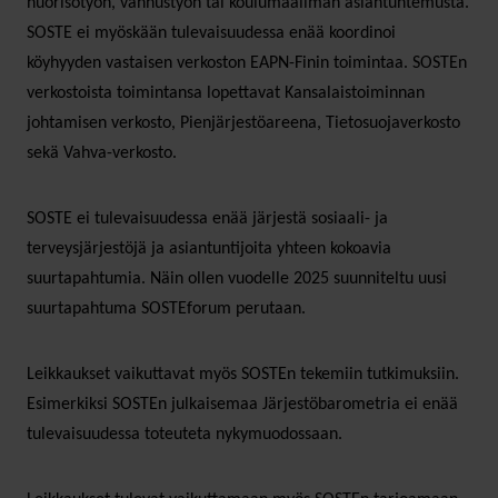
nuorisotyön, vanhustyön tai koulumaailman asiantuntemusta.
SOSTE ei myöskään tulevaisuudessa enää koordinoi
köyhyyden vastaisen verkoston EAPN-Finin toimintaa. SOSTEn
verkostoista toimintansa lopettavat Kansalaistoiminnan
johtamisen verkosto, Pienjärjestöareena, Tietosuojaverkosto
sekä Vahva-verkosto.
SOSTE ei tulevaisuudessa enää järjestä sosiaali- ja
terveysjärjestöjä ja asiantuntijoita yhteen kokoavia
suurtapahtumia. Näin ollen vuodelle 2025 suunniteltu uusi
suurtapahtuma SOSTEforum perutaan.
Leikkaukset vaikuttavat myös SOSTEn tekemiin tutkimuksiin.
Esimerkiksi SOSTEn julkaisemaa Järjestöbarometria ei enää
tulevaisuudessa toteuteta nykymuodossaan.