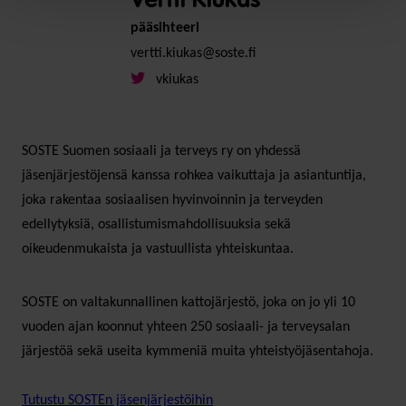
Vertti Kiukas
pääsihteeri
vertti.kiukas@soste.fi
vkiukas
SOSTE Suomen sosiaali ja terveys ry on yhdessä
jäsenjärjestöjensä kanssa rohkea vaikuttaja ja asiantuntija,
joka rakentaa sosiaalisen hyvinvoinnin ja terveyden
edellytyksiä, osallistumismahdollisuuksia sekä
oikeudenmukaista ja vastuullista yhteiskuntaa.
SOSTE on valtakunnallinen kattojärjestö, joka on jo yli 10
vuoden ajan koonnut yhteen 250 sosiaali- ja terveysalan
järjestöä sekä useita kymmeniä muita yhteistyöjäsentahoja.
Tutustu SOSTEn jäsenjärjestöihin