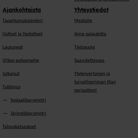
Ajankohtaista
Yhteystiedot
Tapahtumakalenteri
Medialle
Uutiset ja tiedotteet
Anna palautetta
Lausunnot
Tietosuoja
Viikon puheenaihe
Saavutettavuus
Julkaisut
Yhdenvertaisen ja
turvallisemman tilan
Tutkimus
periaatteet
Sosiaalibarometri
Järjestöbarometri
Talouskatsaukset