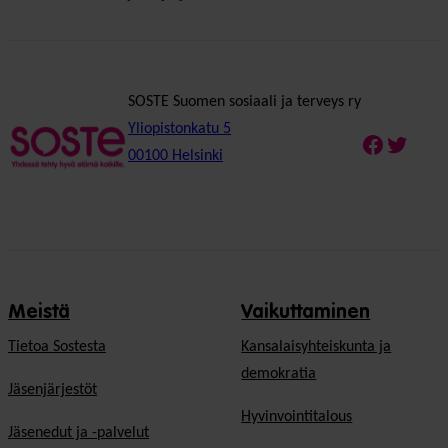
SOSTE Suomen sosiaali ja terveys ry
Yliopistonkatu 5
Faceboo
Twitte
00100 Helsinki
Meistä
Vaikuttaminen
Tietoa Sostesta
Kansalaisyhteiskunta ja
demokratia
Jäsenjärjestöt
Hyvinvointitalous
Jäsenedut ja -palvelut