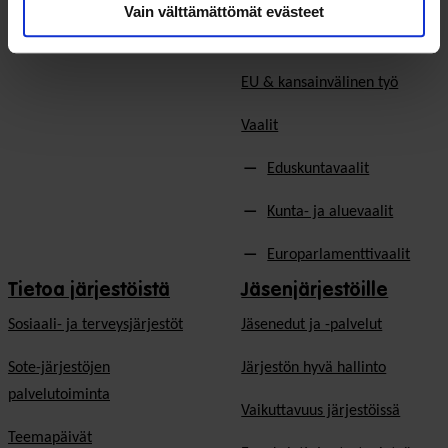
In English
Vain välttämättömät evästeet
Ilmastonmuutos
EU & kansainvälinen työ
Vaalit
Eduskuntavaalit
Kunta- ja aluevaalit
Europarlamenttivaalit
Tietoa järjestöistä
Jäsenjärjestöille
Sosiaali- ja terveysjärjestöt
Jäsen­edut ja -palvelut
Sote-järjestöjen
Järjestön hyvä hallinto
palvelutoiminta
Vaikuttavuus järjestöissä
Teemapäivät