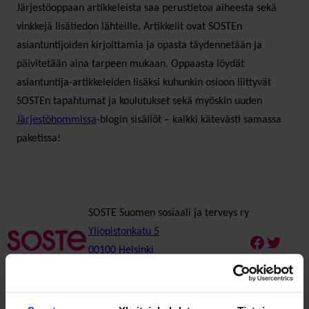
Järjestöoppaan artikkeleista saa perustietoa aiheesta sekä
vinkkejä lisätiedon lähteille. Artikkelit ovat SOSTEn
asiantuntijoiden kirjoittamia ja opasta täydennetään ja
päivitetään aina tarpeen mukaan. Oppaasta löydät
asiantuntija-artikkeleiden lisäksi kuhunkin osioon liittyvät
SOSTEn tapahtumat ja koulutukset sekä myöskin uuden
Järjestöhommissa
-blogin sisällöt – kaikki kätevästi samassa
paketissa!
SOSTE Suomen sosiaali ja terveys ry
Yliopistonkatu 5
Faceboo
Twitte
00100 Helsinki