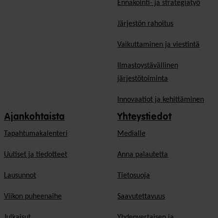
Ennakointi- ja strategiatyö
Järjestön rahoitus
Vaikuttaminen ja viestintä
Ilmastoystävällinen
järjestötoiminta
Innovaatiot ja kehittäminen
Ajankohtaista
Yhteystiedot
Tapahtumakalenteri
Medialle
Uutiset ja tiedotteet
Anna palautetta
Lausunnot
Tietosuoja
Viikon puheenaihe
Saavutettavuus
Julkaisut
Yhdenvertaisen ja