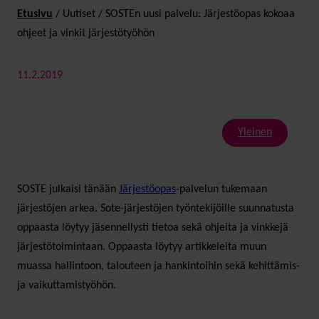
Etusivu
/
Uutiset
/
SOSTEn uusi palvelu: Järjestöopas kokoaa
ohjeet ja vinkit järjestötyöhön
11.2.2019
Yleinen
SOSTE julkaisi tänään
Järjestöopas
-palvelun tukemaan
järjestöjen arkea. Sote-järjestöjen työntekijöille suunnatusta
oppaasta löytyy jäsennellysti tietoa sekä ohjeita ja vinkkejä
järjestötoimintaan. Oppaasta löytyy artikkeleita muun
muassa hallintoon, talouteen ja hankintoihin sekä kehittämis-
ja vaikuttamistyöhön.