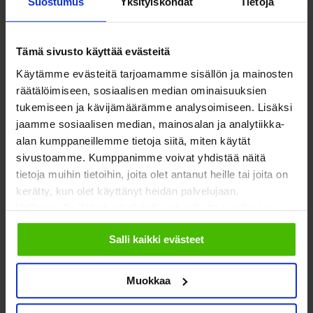
Suostumus
Yksityiskohdat
Tietoja
Meistä
Vaikuttaminen
Tämä sivusto käyttää evästeitä
Käytämme evästeitä tarjoamamme sisällön ja mainosten
Tietoa Sostesta
Kansalaisyhteiskunta ja
räätälöimiseen, sosiaalisen median ominaisuuksien
demokratia
Jäsenjärjestöt
tukemiseen ja kävijämäärämme analysoimiseen. Lisäksi
Hyvinvointitalous
jaamme sosiaalisen median, mainosalan ja analytiikka-
Jäsenedut ja -palvelut
alan kumppaneillemme tietoja siitä, miten käytät
Järjestöjen
sivustoamme. Kumppanimme voivat yhdistää näitä
Hae jäseneksi
toimintaedellytykset
tietoja muihin tietoihin, joita olet antanut heille tai joita on
kerätty, kun olet käyttänyt heidän palvelujaan.
Verkostot
Hyvinvoinnin ja terveyden
Valitsemalla "Yksityiskohdat" voit vaikuttaa sallimiisi
edistäminen
evästeisiin.
Varaa kokoustila
Salli kaikki evästeet
Sosiaali- ja terveyspalvelut
Yhteistyökumppaniksi
Muokkaa
Toimeentulo
På Svenska
Työllisyys