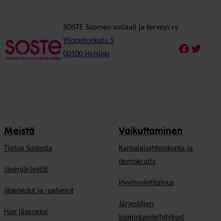
SOSTE Suomen sosiaali ja terveys ry
Yliopistonkatu 5
Faceboo
Twitte
00100 Helsinki
Meistä
Vaikuttaminen
Tietoa Sostesta
Kansalaisyhteiskunta ja
demokratia
Jäsenjärjestöt
Hyvinvointitalous
Jäsenedut ja -palvelut
Järjestöjen
Hae jäseneksi
toimintaedellytykset