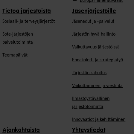
Europarlamenttivaalit
Tietoa järjestöistä
Jäsenjärjestöille
Sosiaali- ja terveysjärjestöt
Jäsen­edut ja -palvelut
Sote-järjestöjen
Järjestön hyvä hallinto
palvelutoiminta
Vaikuttavuus järjestöissä
Teemapäivät
Ennakointi- ja strategiatyö
Järjestön rahoitus
Vaikuttaminen ja viestintä
Ilmastoystävällinen
järjestötoiminta
Innovaatiot ja kehittäminen
Ajankohtaista
Yhteystiedot