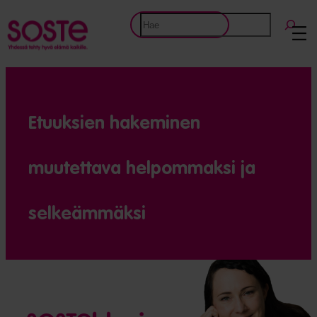
Etsi
Etuuksien hakeminen
muutettava helpommaksi ja
selkeämmäksi