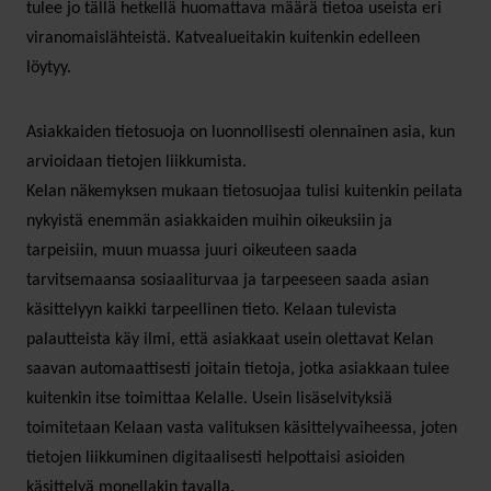
tulee jo tällä hetkellä huomattava määrä tietoa useista eri
viranomaislähteistä. Katvealueitakin kuitenkin edelleen
löytyy.
Asiakkaiden tietosuoja on luonnollisesti olennainen asia, kun
arvioidaan tietojen liikkumista.
Kelan näkemyksen mukaan tietosuojaa tulisi kuitenkin peilata
nykyistä enemmän asiakkaiden muihin oikeuksiin ja
tarpeisiin, muun muassa juuri oikeuteen saada
tarvitsemaansa sosiaaliturvaa ja tarpeeseen saada asian
käsittelyyn kaikki tarpeellinen tieto. Kelaan tulevista
palautteista käy ilmi, että asiakkaat usein olettavat Kelan
saavan automaattisesti joitain tietoja, jotka asiakkaan tulee
kuitenkin itse toimittaa Kelalle. Usein lisäselvityksiä
toimitetaan Kelaan vasta valituksen käsittelyvaiheessa, joten
tietojen liikkuminen digitaalisesti helpottaisi asioiden
käsittelyä monellakin tavalla.