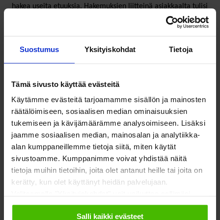
hakea useita etuuksia. Hakemuksien liitteinä asiakkaalta tulisi
vaatia vain välttämättömät selvitykset, joita Kela ei muualta
saa. Tiedot tulisi hankkia suoraan muilta viranomaisilta aina
silloin, kun se on mahdollista.
Suostumus
Yksityiskohdat
Tietoja
Kela vastasi, että yksi kehittämisen suunta voisi olla se, että
Tämä sivusto käyttää evästeitä
asiakkaan ei tarvitsisi tukea hakiessaan tehdä muuta kuin
Käytämme evästeitä tarjoamamme sisällön ja mainosten
kirjautua palveluun, joka kartoittaa kysymysten ja eri
räätälöimiseen, sosiaalisen median ominaisuuksien
viranomaisilta saatavien tietojen avulla asiakkaan oikeudet
tukemiseen ja kävijämäärämme analysoimiseen. Lisäksi
eri etuuksiin ja palveluihin. Tämä on erittäin kannatettava
jaamme sosiaalisen median, mainosalan ja analytiikka-
ajatus.
alan kumppaneillemme tietoja siitä, miten käytät
sivustoamme. Kumppanimme voivat yhdistää näitä
tietoja muihin tietoihin, joita olet antanut heille tai joita on
SOSTE näkee, että tulevaisuudessa pitäisi mennä vielä
kerätty, kun olet käyttänyt heidän palvelujaan.
pidemmälle: ihmisille tarjottaisiin automaattisesti
Valitsemalla "Yksityiskohdat" voit vaikuttaa sallimiisi
etuusehdotus kaikista etuuksista ja palveluista, joihin hän on
evästeisiin.
oikeutettu. Asiakkaan pitäisi vain tarkistaa ja hyväksyä
Salli kaikki evästeet