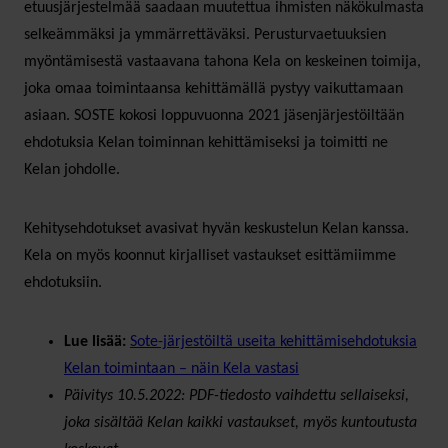
etuusjärjestelmää saadaan muutettua ihmisten näkökulmasta
selkeämmäksi ja ymmärrettäväksi. Perusturvaetuuksien
myöntämisestä vastaavana tahona Kela on keskeinen toimija,
joka omaa toimintaansa kehittämällä pystyy vaikuttamaan
asiaan. SOSTE kokosi loppuvuonna 2021 jäsenjärjestöiltään
ehdotuksia Kelan toiminnan kehittämiseksi ja toimitti ne
Kelan johdolle.
Kehitysehdotukset avasivat hyvän keskustelun Kelan kanssa.
Kela on myös koonnut kirjalliset vastaukset esittämiimme
ehdotuksiin.
Lue lisää:
Sote-järjestöiltä useita kehittämisehdotuksia
Kelan toimintaan – näin Kela vastasi
Päivitys 10.5.2022: PDF-tiedosto vaihdettu sellaiseksi,
joka sisältää Kelan kaikki vastaukset, myös kuntoutusta