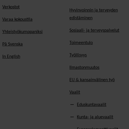
Verkostot
Hyvinvoinnin ja terveyden
edistäminen
Varaa kokoustila
Sosiaali- ja terveyspalvelut
Yhteistyökumppaniksi
Toimeentulo
På Svenska
Työllisyys
In English
Ilmastonmuutos
EU & kansainvälinen työ
Vaalit
Eduskuntavaalit
Kunta- ja aluevaalit