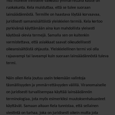
Yksi monelle ihmiselle vaikeasti ymmärrettävä käsite on
ruokakunta. Kela muistuttaa, että se tulee suoraan
lainsäädännöstä. Termille on haastava löytää korvaavaa,
juridisesti samansisältöistä yleiskielen termiä. Kela kertoo
pyrkivänsä käyttämään aina kun mahdollista yleisesti
käytössä olevia termejä. Samalla sen on kuitenkin
varmistettava, että asiakkaat saavat oikeudellisesti
oikeansisältöistä ohjausta. Yleiskielellinen termi voi olla
rajaavampi tai laveampi kuin suoraan lainsäädännöstä tuleva
termi.
Näin ollen Kela joutuu usein tekemään valintoja
täsmällisyyden ja ymmärrettävyyden välillä. Viranomaiselle
on juridisesti turvallisempaa käyttää lainsäädännön
terminologiaa, jota myös esimerkiksi muutoksenhakuasteet
käyttävät. Samaan aikaan Kela tunnistaa, että sellainen
viestintä on turhaa, joka on juridisesti oikein mutta jota