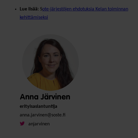
Lue lisää:
S
ote-järjestöjen ehdotuksia Kelan toiminnan
kehittämiseksi
Anna Järvinen
erityisasiantuntija
anna.jarvinen@soste.fi
anjarvinen