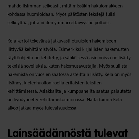
mahdollisimman selkeästi, mitä missäkin hakulomakkeen
kohdassa huomioidaan. Myös päätösten tekstejä tulisi
selkeyttää, jotta niiden ymmärrettävyys helpottuisi.
Kela kertoi tekevänsä jatkuvasti etuuksien hakemiseen
liittyvää kehittämistyötä. Esimerkiksi kirjallisten hakemusten
täyttöohjeita on kehitetty, ja sähköisessä asioinnissa on lisätty
teknisiä sovelluksia, kuten hakemusavustajia. Myös suullista
hakemista on vuosien saatossa asteittain lisätty. Kela on myös
lisännyt kielenhuollon roolia erilaisten tekstien
kehittämisessä. Asiakkailta ja kumppaneilta saatua palautetta
on hyödynnetty kehittämistoiminnassa. Näitä toimia Kela
aikoo jatkaa myös tulevaisuudessa.
Lainsäädännöstä tulevat