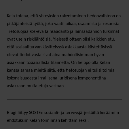
Kela toteaa, että yhteyksien rakentaminen tiedonvaihtoon on
pitkäjänteistä työtä, joka vaatii aikaa, osaamista ja resurssia.
Tietosuojaa koskeva lainsäädäntö ja lainsäädännön tulkinnat
ovat usein riskilähtöisiä. Yleisesti ottaen olisi kaikkien etu,
että sosiaaliturvan käsittelyssä asiakkaasta käytettävissä
olevat tiedot vastaisivat aina mahdollisimman hyvin
asiakkaan tosiasiallista tilannetta. On helppo olla Kelan
kanssa samaa mieltä siitä, että tietosuojan ei tulisi toimia
kokonaisuudesta irrallisena juridisena komponenttina
asiakkaan muita etuja vastaan.
Blogi liittyy SOSTEn sosiaali- ja terveysjärjestöiltä keräämiin
ehdotuksiin Kelan toiminnan kehittämiseksi.