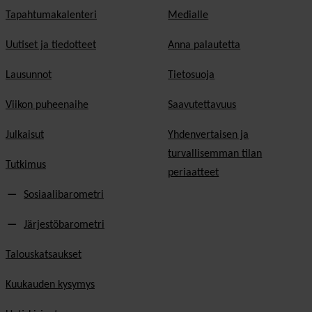
Tapahtumakalenteri
Medialle
Uutiset ja tiedotteet
Anna palautetta
Lausunnot
Tietosuoja
Viikon puheenaihe
Saavutettavuus
Julkaisut
Yhdenvertaisen ja
turvallisemman tilan
Tutkimus
periaatteet
Sosiaalibarometri
Järjestöbarometri
Talouskatsaukset
Kuukauden kysymys