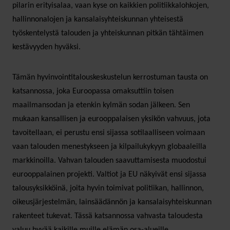
pilarin erityisalaa, vaan kyse on kaikkien politiikkalohkojen,
hallinnonalojen ja kansalaisyhteiskunnan yhteisestä
työskentelystä talouden ja yhteiskunnan pitkän tähtäimen
kestävyyden hyväksi.
Tämän hyvinvointitalouskeskustelun kerrostuman tausta on
katsannossa, joka Euroopassa omaksuttiin toisen
maailmansodan ja etenkin kylmän sodan jälkeen. Sen
mukaan kansallisen ja eurooppalaisen yksikön vahvuus, jota
tavoitellaan, ei perustu ensi sijassa sotilaalliseen voimaan
vaan talouden menestykseen ja kilpailukykyyn globaaleilla
markkinoilla. Vahvan talouden saavuttamisesta muodostui
eurooppalainen projekti. Valtiot ja EU näkyivät ensi sijassa
talousyksikköinä, joita hyvin toimivat politiikan, hallinnon,
oikeusjärjestelmän, lainsäädännön ja kansalaisyhteiskunnan
rakenteet tukevat. Tässä katsannossa vahvasta taloudesta
valuu hyvää kaikille muille elämän osa-alueille.