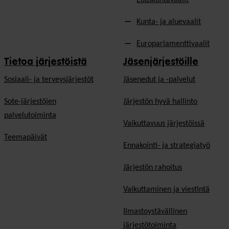
Kunta- ja aluevaalit
Europarlamenttivaalit
Tietoa järjestöistä
Jäsenjärjestöille
Sosiaali- ja terveysjärjestöt
Jäsen­edut ja -palvelut
Sote-järjestöjen
Järjestön hyvä hallinto
palvelutoiminta
Vaikuttavuus järjestöissä
Teemapäivät
Ennakointi- ja strategiatyö
Järjestön rahoitus
Vaikuttaminen ja viestintä
Ilmastoystävällinen
järjestötoiminta