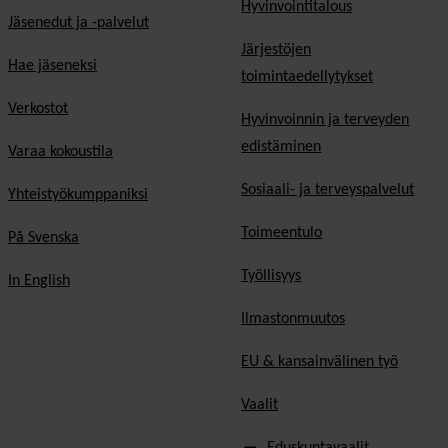
Hyvinvointitalous
Jäsenedut ja -palvelut
Järjestöjen
Hae jäseneksi
toimintaedellytykset
Verkostot
Hyvinvoinnin ja terveyden
edistäminen
Varaa kokoustila
Sosiaali- ja terveyspalvelut
Yhteistyökumppaniksi
Toimeentulo
På Svenska
Työllisyys
In English
Ilmastonmuutos
EU & kansainvälinen työ
Vaalit
Eduskuntavaalit