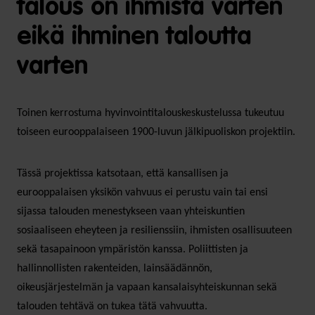
talous on ihmistä varten
eikä ihminen taloutta
varten
Toinen kerrostuma hyvinvointitalouskeskustelussa tukeutuu
toiseen eurooppalaiseen 1900-luvun jälkipuoliskon projektiin.
Tässä projektissa katsotaan, että kansallisen ja
eurooppalaisen yksikön vahvuus ei perustu vain tai ensi
sijassa talouden menestykseen vaan yhteiskuntien
sosiaaliseen eheyteen ja resilienssiin, ihmisten osallisuuteen
sekä tasapainoon ympäristön kanssa. Poliittisten ja
hallinnollisten rakenteiden, lainsäädännön,
oikeusjärjestelmän ja vapaan kansalaisyhteiskunnan sekä
talouden tehtävä on tukea tätä vahvuutta.