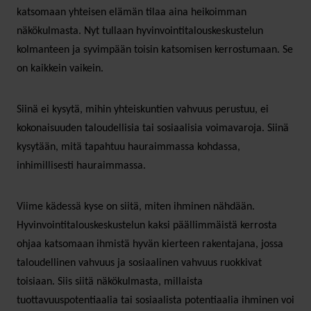
katsomaan yhteisen elämän tilaa aina heikoimman
näkökulmasta. Nyt tullaan hyvinvointitalouskeskustelun
kolmanteen ja syvimpään toisin katsomisen kerrostumaan. Se
on kaikkein vaikein.
Siinä ei kysytä, mihin yhteiskuntien vahvuus perustuu, ei
kokonaisuuden taloudellisia tai sosiaalisia voimavaroja. Siinä
kysytään, mitä tapahtuu hauraimmassa kohdassa,
inhimillisesti hauraimmassa.
Viime kädessä kyse on siitä, miten ihminen nähdään.
Hyvinvointitalouskeskustelun kaksi päällimmäistä kerrosta
ohjaa katsomaan ihmistä hyvän kierteen rakentajana, jossa
taloudellinen vahvuus ja sosiaalinen vahvuus ruokkivat
toisiaan. Siis siitä näkökulmasta, millaista
tuottavuuspotentiaalia tai sosiaalista potentiaalia ihminen voi