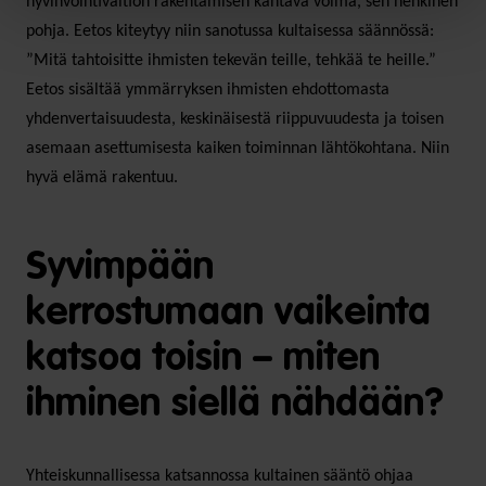
hyvinvointivaltion rakentamisen kantava voima, sen henkinen
pohja. Eetos kiteytyy niin sanotussa kultaisessa säännössä:
”Mitä tahtoisitte ihmisten tekevän teille, tehkää te heille.”
Eetos sisältää ymmärryksen ihmisten ehdottomasta
yhdenvertaisuudesta, keskinäisestä riippuvuudesta ja toisen
asemaan asettumisesta kaiken toiminnan lähtökohtana. Niin
hyvä elämä rakentuu.
Syvimpään
kerrostumaan vaikeinta
katsoa toisin – miten
ihminen siellä nähdään?
Yhteiskunnallisessa katsannossa kultainen sääntö ohjaa