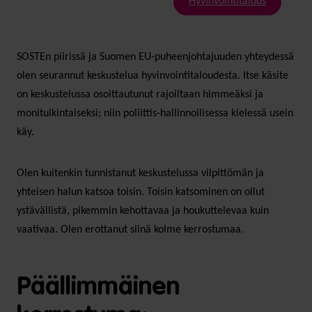
Hyvinvointitalous
SOSTEn piirissä ja Suomen EU-puheenjohtajuuden yhteydessä
olen seurannut keskustelua hyvinvointitaloudesta. Itse käsite
on keskustelussa osoittautunut rajoiltaan himmeäksi ja
monitulkintaiseksi; niin poliittis-hallinnollisessa kielessä usein
käy.
Olen kuitenkin tunnistanut keskustelussa vilpittömän ja
yhteisen halun katsoa toisin. Toisin katsominen on ollut
ystävällistä, pikemmin kehottavaa ja houkuttelevaa kuin
vaativaa. Olen erottanut siinä kolme kerrostumaa.
Päällimmäinen