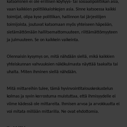
katsominen ei ole erillisen köyhyys- tai sosiaalipolitiikan asia,
vaan kaikkien politiikkalohkojen asia. Sinne katsoessa kaikki
toimijat, olipa kyse politiikan, hallinnon tai järjestöjen
toimijoista, joutuvat katsomaan myös yhteiseen häpeään,
sietämättömään hallitsemattomuuteen, riittämättömyyteen
ja julmuuteen. Se on kaikkein vaikeinta.
Olennaisin kysymys on, mitä nähdään siellä, mikä kaikkien
yhteiskunnan vahvuuksien näkökulmasta näyttää taakalta tai
uhalta. Miten ihminen siellä nähdään.
Mitä mittareihin tulee, tämä hyvinvointitalouskeskustelun
kolmas ja syvin kerrostuma muistuttaa, että ihmisyydelle ei
viime kädessä ole mittareita. Ihmisen arvoa ja arvokkuutta ei
voi mitata millään mittarilla. Ne ovat ehdottomia.