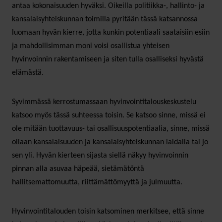
antaa kokonaisuuden hyväksi. Oikeilla politiikka-, hallinto- ja
kansalaisyhteiskunnan toimilla pyritään tässä katsannossa
luomaan hyvän kierre, jotta kunkin potentiaali saataisiin esiin
ja mahdollisimman moni voisi osallistua yhteisen
hyvinvoinnin rakentamiseen ja siten tulla osalliseksi hyvästä
elämästä.
Syvimmässä kerrostumassaan hyvinvointitalouskeskustelu
katsoo myös tässä suhteessa toisin. Se katsoo sinne, missä ei
ole mitään tuottavuus- tai osallisuuspotentiaalia, sinne, missä
ollaan kansalaisuuden ja kansalaisyhteiskunnan laidalla tai jo
sen yli. Hyvän kierteen sijasta siellä näkyy hyvinvoinnin
pinnan alla asuvaa häpeää, sietämätöntä
hallitsemattomuutta, riittämättömyyttä ja julmuutta.
Hyvinvointitalouden toisin katsominen merkitsee, että sinne