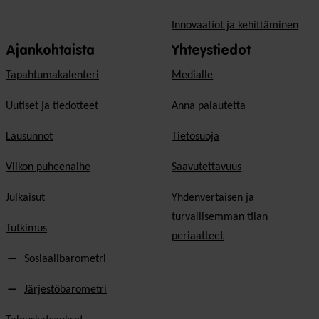
Innovaatiot ja kehittäminen
Ajankohtaista
Yhteystiedot
Tapahtumakalenteri
Medialle
Uutiset ja tiedotteet
Anna palautetta
Lausunnot
Tietosuoja
Viikon puheenaihe
Saavutettavuus
Julkaisut
Yhdenvertaisen ja
turvallisemman tilan
Tutkimus
periaatteet
Sosiaalibarometri
Järjestöbarometri