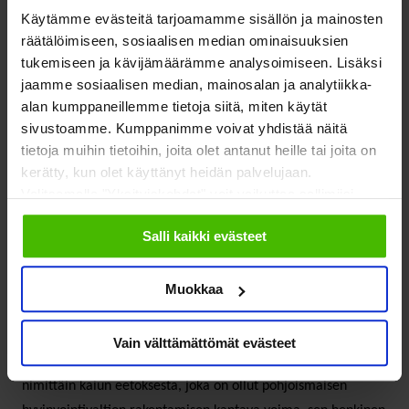
Käytämme evästeitä tarjoamamme sisällön ja mainosten
Puhumalla hyvinvointitaloudesta halutaan avartaa
räätälöimiseen, sosiaalisen median ominaisuuksien
hyvinvointivaltion ja hyvinvointiyhteiskunnan ajattelua näihin
tukemiseen ja kävijämäärämme analysoimiseen. Lisäksi
suuntiin. Samalla tullaan vastakkain vaikeiden kysymysten
jaamme sosiaalisen median, mainosalan ja analytiikka-
kanssa. Mitä hyvinvointitalous merkitsee EU:n
alan kumppaneillemme tietoja siitä, miten käytät
sivustoamme. Kumppanimme voivat yhdistää näitä
kauppasopimusten kannalta, mitä se merkitsee
tietoja muihin tietoihin, joita olet antanut heille tai joita on
pakolaispolitiikassa ja ilmastopolitiikassa?
kerätty, kun olet käyttänyt heidän palvelujaan.
Valitsemalla "Yksityiskohdat" voit vaikuttaa sallimiisi
Kysymykset ovat olennaisia, koska se eetos, johon
evästeisiin.
hyvinvointitalouskeskustelussa nojataan, on luonteeltaan
Salli kaikki evästeet
universaalia, ihmiskunnan yhteistä tajua siitä, mihin hyvä
elämä rakentuu. Se ei koske vain yhtä yhteiskuntaa ja
Muokkaa
valtiota, mutta ei myöskään vain Eurooppaa.
Vain välttämättömät evästeet
Toisessa hyvinvointitalouskeskustelun kerrostumassa erotan
nimittäin kaiun eetoksesta, joka on ollut pohjoismaisen