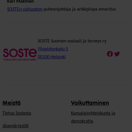
Kari Mäkinen
SOSTEn valtuuston
puheenjohtaja ja arkkipiispa emeritus
SOSTE Suomen sosiaali ja terveys ry
Yliopistonkatu 5
Faceboo
Twitte
00100 Helsinki
Meistä
Vaikuttaminen
Tietoa Sostesta
Kansalaisyhteiskunta ja
demokratia
Jäsenjärjestöt