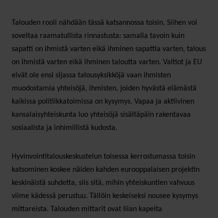
Talouden rooli nähdään tässä katsannossa toisin. Siihen voi
soveltaa raamatullista rinnastusta: samalla tavoin kuin
sapatti on ihmistä varten eikä ihminen sapattia varten, talous
on ihmistä varten eikä ihminen taloutta varten. Valtiot ja EU
eivät ole ensi sijassa talousyksikköjä vaan ihmisten
muodostamia yhteisöjä, ihmisten, joiden hyvästä elämästä
kaikissa politiikkatoimissa on kysymys. Vapaa ja aktiivinen
kansalaisyhteiskunta luo yhteisöjä sisältäpäin rakentavaa
sosiaalista ja inhimillistä kudosta.
Hyvinvointitalouskeskustelun toisessa kerrostumassa toisin
katsominen koskee näiden kahden eurooppalaisen projektin
keskinäistä suhdetta, siis sitä, mihin yhteiskuntien vahvuus
viime kädessä perustuu. Tällöin keskeiseksi nousee kysymys
mittareista. Talouden mittarit ovat liian kapeita