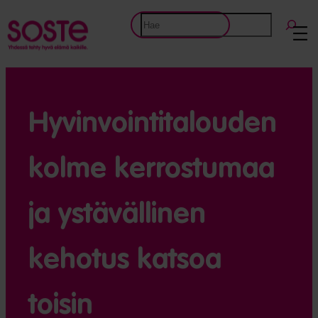
Etsi
Hyvinvointi­talouden
kolme kerrostumaa
ja ystävällinen
kehotus katsoa
toisin