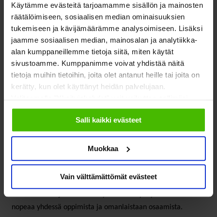
Käytämme evästeitä tarjoamamme sisällön ja mainosten
tiekartta
räätälöimiseen, sosiaalisen median ominaisuuksien
tukemiseen ja kävijämäärämme analysoimiseen. Lisäksi
jaamme sosiaalisen median, mainosalan ja analytiikka-
Muutoksen johtaminen edellyttää strategiaa ja siitä
alan kumppaneillemme tietoja siitä, miten käytät
johdettua toimintasuunnitelmaa. Tätä suunnitelmaa
sivustoamme. Kumppanimme voivat yhdistää näitä
kutsutaan järjestöjen yhteistyön tiekartaksi, ja sen tehtävä on
tietoja muihin tietoihin, joita olet antanut heille tai joita on
kerätty, kun olet käyttänyt heidän palvelujaan.
kertoa, mihin ja millaisilla askeleilla yhteistyöllä tähtäämme.
Valitsemalla "Yksityiskohdat" voit vaikuttaa sallimiisi
Tiekartan laatimiseen pääsemme todennäköisesti
evästeisiin.
vuodenvaihteen tienoilla.
Salli kaikki evästeet
Järjestöjen sote-muutostuen SOSTEn ja verkostojärjestöjen
Muokkaa
kumppanuustoiminnan käynnistyminen tulee testaamaan
ketteryyttä uudenlaiseen ajatteluun ja yhteistoimintaan. Etä-
Vain välttämättömät evästeet
tai hybridiyhteistyötyötekniikan lisäksi keskinäisriippuvuuden
tunnistaminen ja sen menestyksellinen hyödyntäminen vaatii
nopeaa yhdessä oppimista ja omanlaistaan osaamista.