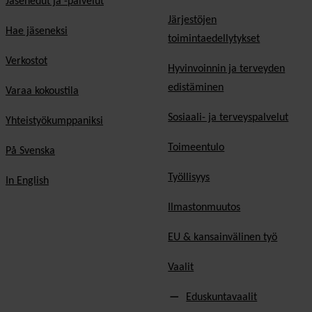
Jäsenedut ja -palvelut
Järjestöjen
Hae jäseneksi
toimintaedellytykset
Verkostot
Hyvinvoinnin ja terveyden
edistäminen
Varaa kokoustila
Sosiaali- ja terveyspalvelut
Yhteistyökumppaniksi
Toimeentulo
På Svenska
Työllisyys
In English
Ilmastonmuutos
EU & kansainvälinen työ
Vaalit
Eduskuntavaalit