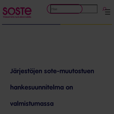
Etsi
Järjestöjen sote-muutostuen
hanke­suunnitelma on
valmistumassa