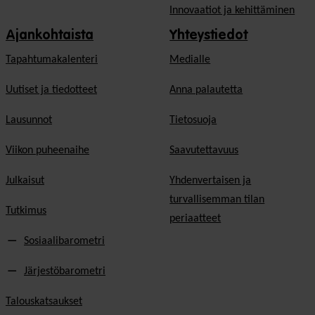
Innovaatiot ja kehittäminen
Ajankohtaista
Yhteystiedot
Tapahtumakalenteri
Medialle
Uutiset ja tiedotteet
Anna palautetta
Lausunnot
Tietosuoja
Viikon puheenaihe
Saavutettavuus
Julkaisut
Yhdenvertaisen ja
turvallisemman tilan
Tutkimus
periaatteet
Sosiaalibarometri
Järjestöbarometri
Talouskatsaukset