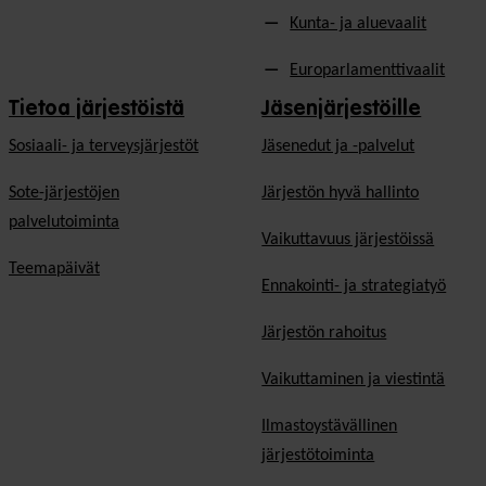
Kunta- ja aluevaalit
Europarlamenttivaalit
Tietoa järjestöistä
Jäsenjärjestöille
Sosiaali- ja terveysjärjestöt
Jäsen­edut ja -palvelut
Sote-järjestöjen
Järjestön hyvä hallinto
palvelutoiminta
Vaikuttavuus järjestöissä
Teemapäivät
Ennakointi- ja strategiatyö
Järjestön rahoitus
Vaikuttaminen ja viestintä
Ilmastoystävällinen
järjestötoiminta