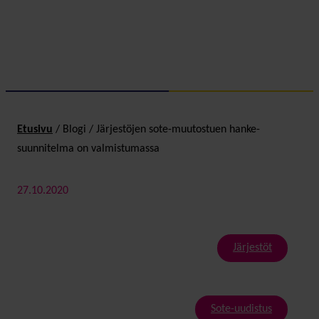
Etusivu
/
Blogi
/
Järjestöjen sote-muutostuen hanke­
suunnitelma on valmistumassa
27.10.2020
Järjestöt
Sote-uudistus