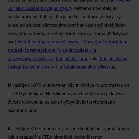
SOSTE on hakenut STEAlta valtionavustusta kolmen ja
Pohjois-
Karjalan Sosiaaliturvayhdistys ry
seitsemän työntekijän
palkkaamiseen. Pohjois-Karjalan Sosiaaliturvayhdistys ry
tekee avustuksen siirtosopimukset hankkeen työntekijöiden
työnantajina toimivien yhdistysten kanssa. Nämä yhdistykset
ovat
Artteli-kumppanuusyhdistys ry
,
EJY ry
,
Kymen-Karjalan
sosiaali- ja terveysturva ry
,
Lapin sosiaali- ja
terveysturvayhdistys ry
,
Pohjois-Karjalan
sekä
Pohjois-Savon
Sosiaaliturvayhdistys ry
:t ja
Satakunnan yhteisökeskus
.
Järjestöjen SOTE-muutostuen käynnistyttyä muutostuessa on
siis 10 työntekijää. He kokoontuvat säännöllisesti ja käyvät
tiivistä vuoropuhelua sekä hyödyntävät tarvitsemiaan
asiantuntijoita.
Järjestöjen SOTE-muutostukea koordinoi ohjausryhmä, johon
kukin osapuoli ja STEA nimeävät yhden jäsenen.