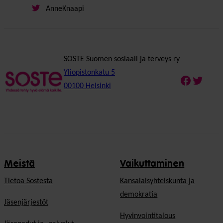
AnneKnaapi
SOSTE Suomen sosiaali ja terveys ry
Yliopistonkatu 5
Faceboo
Twitte
00100 Helsinki
Meistä
Vaikuttaminen
Tietoa Sostesta
Kansalaisyhteiskunta ja
demokratia
Jäsenjärjestöt
Hyvinvointitalous