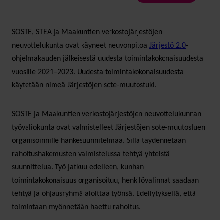
SOSTE, STEA ja Maakuntien verkostojärjestöjen
neuvottelukunta ovat käyneet neuvonpitoa
Järjestö 2.0
-
ohjelmakauden jälkeisestä uudesta toimintakokonaisuudesta
vuosille 2021–2023. Uudesta toimintakokonaisuudesta
käytetään nimeä Järjestöjen sote-muutostuki.
SOSTE ja Maakuntien verkostojärjestöjen neuvottelukunnan
työvaliokunta ovat valmistelleet Järjestöjen sote-muutostuen
organisoinnille hankesuunnitelmaa. Sillä täydennetään
rahoitushakemusten valmistelussa tehtyä yhteistä
suunnittelua. Työ jatkuu edelleen, kunhan
toimintakokonaisuus organisoituu, henkilövalinnat saadaan
tehtyä ja ohjausryhmä aloittaa työnsä. Edellytyksellä, että
toimintaan myönnetään haettu rahoitus.