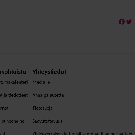
Face
Twi
nkohtaista
Yhteystiedot
tumakalenteri
Medialle
t ja tiedotteet
Anna palautetta
nnot
Tietosuoja
n puheenaihe
Saavutettavuus
sut
Yhdenvertaisen ja turvallisemman tilan periaatteet