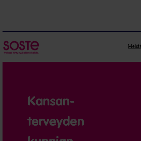
Meist
Kansan­
terveyden