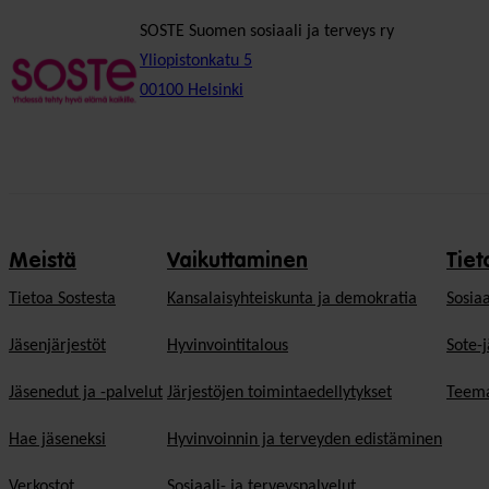
SOSTE Suomen sosiaali ja terveys ry
Yliopistonkatu 5
00100 Helsinki
Meistä
Vaikuttaminen
Tiet
Tietoa Sostesta
Kansalaisyhteiskunta ja demokratia
Sosiaa
Jäsenjärjestöt
Hyvinvointitalous
Sote-j
Jäsenedut ja -palvelut
Järjestöjen toimintaedellytykset
Teema
Hae jäseneksi
Hyvinvoinnin ja terveyden edistäminen
Verkostot
Sosiaali- ja terveyspalvelut