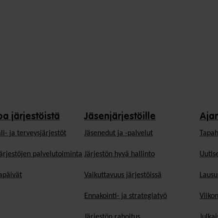
oa järjestöistä
Jäsenjärjestöille
Aja
li- ja terveysjärjestöt
Jäsen­edut ja -palvelut
Tapah
ärjestöjen palvelutoiminta
Järjestön hyvä hallinto
Uutise
päivät
Vaikuttavuus järjestöissä
Lausu
Ennakointi- ja strategiatyö
Viiko
Järjestön rahoitus
Julkai