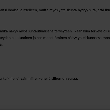
itsi ihmiselle itselleen, mutta myös yhteiskunta hyötyy siitä, että ihm
i, mikä näkyy myös suhtautumisena terveyteen. Ikään kuin terveys olisi 
Terveyden puuttuminen ja sen menettäminen näkyy yhteiskunnassa mon
ä.
kaikille, ei vain niille, kenellä siihen on varaa.