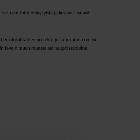
iset ovat toimintakykyisiä ja kokevat itsensä
henkilökohtainen projekti, josta jokainen on itse
in tavoin muun muassa sairauspoissaoloina,