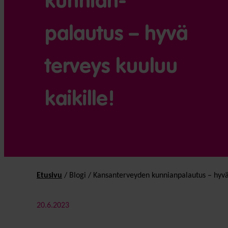
kunnian­
palautus – hyvä
terveys kuuluu
kaikille!
Etusivu
/
Blogi
/
Kansan­terveyden kunnian­palautus – hyvä 
20.6.2023