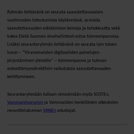
Ryhmän tehtävänä on seurata saavutettavuuslain
vaatimusten toteutumista käytännössä, arvioida
saavutettavuuden edistämisen keinoja ja tehokkuutta sekä
tukea Etelä-Suomen aluehallintovirastoa toimeenpanossa.
Lisäksi seurantaryhmän tehtävänä on seurata lain toisen
luvun – ”Viranomaisten digitaalisten palvelujen
järjestäminen yleisölle” – toimeenpanoa ja tulevan
esteettömyysdirektiivin vaikutuksia saavutettavuuden
kehittymiseen.
Seurantaryhmään tullaan nimeämään myös SOSTEn,
Vammaisfoorumin
ja Vammaisten henkilöiden oikeuksien
neuvottelukunnan
VANEn
edustajat.