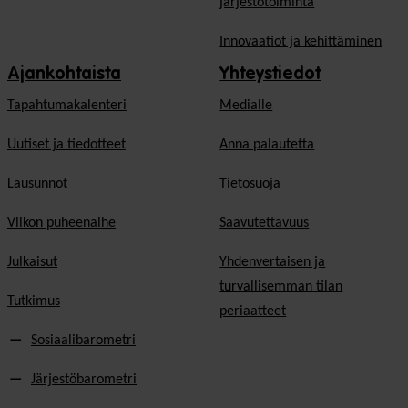
järjestötoiminta
Innovaatiot ja kehittäminen
Ajankohtaista
Yhteystiedot
Tapahtumakalenteri
Medialle
Uutiset ja tiedotteet
Anna palautetta
Lausunnot
Tietosuoja
Viikon puheenaihe
Saavutettavuus
Julkaisut
Yhdenvertaisen ja
turvallisemman tilan
Tutkimus
periaatteet
Sosiaalibarometri
Järjestöbarometri