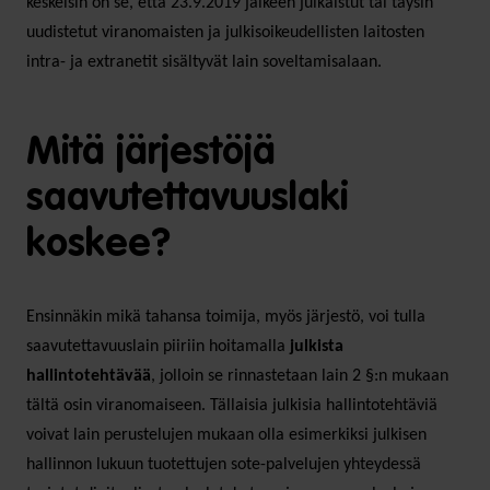
keskeisin on se, että 23.9.2019 jälkeen julkaistut tai täysin
uudistetut viranomaisten ja julkisoikeudellisten laitosten
intra- ja extranetit sisältyvät lain soveltamisalaan.
Mitä järjestöjä
saavutettavuuslaki
koskee?
Ensinnäkin mikä tahansa toimija, myös järjestö, voi tulla
saavutettavuuslain piiriin hoitamalla
julkista
hallintotehtävää
, jolloin se rinnastetaan lain 2 §:n mukaan
tältä osin viranomaiseen. Tällaisia julkisia hallintotehtäviä
voivat lain perustelujen mukaan olla esimerkiksi julkisen
hallinnon lukuun tuotettujen sote-palvelujen yhteydessä