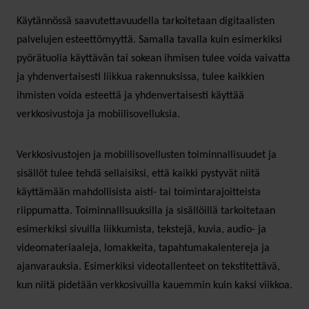
Käytännössä saavutettavuudella tarkoitetaan digitaalisten
palvelujen esteettömyyttä. Samalla tavalla kuin esimerkiksi
pyörätuolia käyttävän tai sokean ihmisen tulee voida vaivatta
ja yhdenvertaisesti liikkua rakennuksissa, tulee kaikkien
ihmisten voida esteettä ja yhdenvertaisesti käyttää
verkkosivustoja ja mobiilisovelluksia.
Verkkosivustojen ja mobiilisovellusten toiminnallisuudet ja
sisällöt tulee tehdä sellaisiksi, että kaikki pystyvät niitä
käyttämään mahdollisista aisti- tai toimintarajoitteista
riippumatta. Toiminnallisuuksilla ja sisällöillä tarkoitetaan
esimerkiksi sivuilla liikkumista, tekstejä, kuvia, audio- ja
videomateriaaleja, lomakkeita, tapahtumakalentereja ja
ajanvarauksia. Esimerkiksi videotallenteet on tekstitettävä,
kun niitä pidetään verkkosivuilla kauemmin kuin kaksi viikkoa.