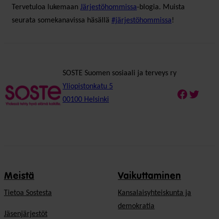
Tervetuloa lukemaan
Järjestöhommissa
-blogia. Muista
seurata somekanavissa häsällä
#järjestöhommissa
!
SOSTE Suomen sosiaali ja terveys ry
Yliopistonkatu 5
Faceboo
Twitte
00100 Helsinki
Meistä
Vaikuttaminen
Tietoa Sostesta
Kansalaisyhteiskunta ja
demokratia
Jäsenjärjestöt