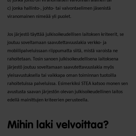
b) jonka johto on viranomaisen valvonnan alainen tai
c) jonka hallinto-, johto- tai valvontaelimen jäsenistä
viranomainen nimeää yli puolet.
Jos järjestö täyttää julkisoikeudellisen laitoksen kriteerit, se
joutuu soveltamaan saavutettavuuslakia verkko- ja
mobiilipalveluissaan riippumatta siitä, mistä varoista ne
rahoitetaan. Tosin sanoen julkisoikeudellisena laitoksena
järjestö joutuu soveltamaan saavutettavuuslakia myös
yleisavustuksella tai vaikkapa oman toiminnan tuotoilla
rahoitetuissa palveluissa. Esimerkiksi STEA katsoo monen sen
avustusta saavan järjestön olevan julkisoikeudellinen laitos
edellä mainittujen kriteerien perusteella.
Mihin laki velvoittaa?