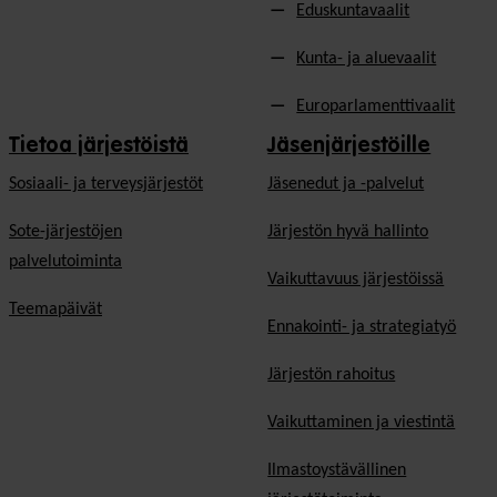
Eduskuntavaalit
Kunta- ja aluevaalit
Europarlamenttivaalit
Tietoa järjestöistä
Jäsenjärjestöille
Sosiaali- ja terveysjärjestöt
Jäsen­edut ja -palvelut
Sote-järjestöjen
Järjestön hyvä hallinto
palvelutoiminta
Vaikuttavuus järjestöissä
Teemapäivät
Ennakointi- ja strategiatyö
Järjestön rahoitus
Vaikuttaminen ja viestintä
Ilmastoystävällinen