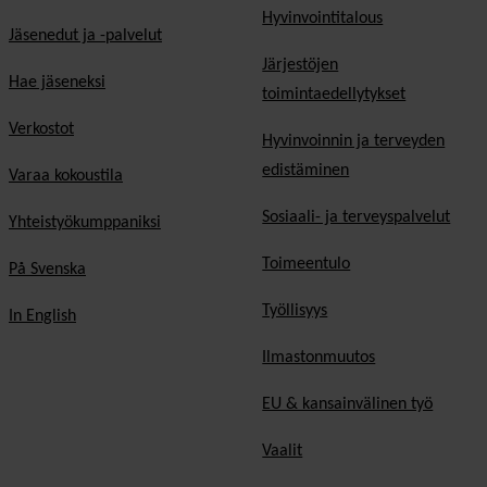
Hyvinvointitalous
Jäsenedut ja -palvelut
Järjestöjen
Hae jäseneksi
toimintaedellytykset
Verkostot
Hyvinvoinnin ja terveyden
edistäminen
Varaa kokoustila
Sosiaali- ja terveyspalvelut
Yhteistyökumppaniksi
Toimeentulo
På Svenska
Työllisyys
In English
Ilmastonmuutos
EU & kansainvälinen työ
Vaalit