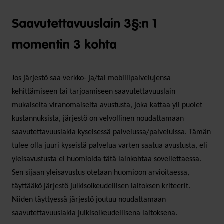
Saavutettavuuslain 3§:n 1
momentin 3 kohta
Jos järjestö saa verkko- ja/tai mobiilipalvelujensa
kehittämiseen tai tarjoamiseen saavutettavuuslain
mukaiselta viranomaiselta avustusta, joka kattaa yli puolet
kustannuksista, järjestö on velvollinen noudattamaan
saavutettavuuslakia kyseisessä palvelussa/palveluissa. Tämän
tulee olla juuri kyseistä palvelua varten saatua avustusta, eli
yleisavustusta ei huomioida tätä lainkohtaa sovellettaessa.
Sen sijaan yleisavustus otetaan huomioon arvioitaessa,
täyttääkö järjestö julkisoikeudellisen laitoksen kriteerit.
Niiden täyttyessä järjestö joutuu noudattamaan
saavutettavuuslakia julkisoikeudellisena laitoksena.