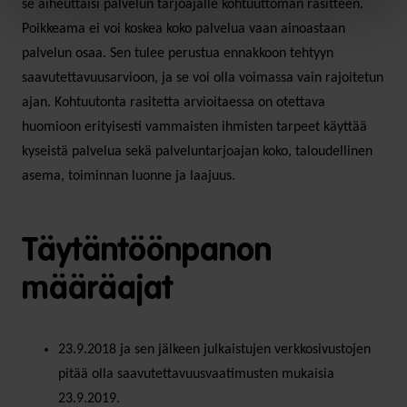
se aiheuttaisi palvelun tarjoajalle kohtuuttoman rasitteen.
Poikkeama ei voi koskea koko palvelua vaan ainoastaan
palvelun osaa. Sen tulee perustua ennakkoon tehtyyn
saavutettavuusarvioon, ja se voi olla voimassa vain rajoitetun
ajan. Kohtuutonta rasitetta arvioitaessa on otettava
huomioon erityisesti vammaisten ihmisten tarpeet käyttää
kyseistä palvelua sekä palveluntarjoajan koko, taloudellinen
asema, toiminnan luonne ja laajuus.
Täytäntöönpanon
määräajat
23.9.2018 ja sen jälkeen julkaistujen verkkosivustojen
pitää olla saavutettavuusvaatimusten mukaisia
23.9.2019.