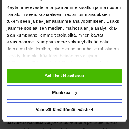
lisäksi kerrottava, mitkä osat sivustossa eivät täytä
Käytämme evästeitä tarjoamamme sisällön ja mainosten
saavutettavuusvaatimuksia ja perustelut sille.
räätälöimiseen, sosiaalisen median ominaisuuksien
Saavutettavuusselosteen on sisällettävä myös ohjeet palvelun
tukemiseen ja kävijämäärämme analysoimiseen. Lisäksi
jaamme sosiaalisen median, mainosalan ja analytiikka-
saamiseen tarvittaessa vaihtoehtoisella tavalla sekä linkki
alan kumppaneillemme tietoja siitä, miten käytät
valvontaviranomaisen verkkosivustolle, jossa palvelun
sivustoamme. Kumppanimme voivat yhdistää näitä
käyttäjä voi tehdä saavutettavuuskantelun tai -
tietoja muihin tietoihin, joita olet antanut heille tai joita on
selvityspyynnön. EU:n komissio on julkaissut
kerätty, kun olet käyttänyt heidän palvelujaan.
saavutettavuusselosteesta mallin, jota selosteen antamisessa
Valitsemalla "Yksityiskohdat" voit vaikuttaa sallimiisi
tulee käyttää.
evästeisiin.
Salli kaikki evästeet
Saako saavuttavuudesta
Muokkaa
poiketa?
Vain välttämättömät evästeet
Saavutettavuudesta voi joskus poiketa sillä perusteella, että