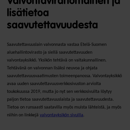
Valvontaviranomainen ja
lisätietoa
saavutettavuudesta
Saavutettavuuslain valvonnasta vastaa Etelä-Suomen
aluehallintovirasto ja siellä saavutettavuuden
valvontayksikkö. Yksikön tehtävä on valtakunnallinen.
Tehtävänä on valvonnan lisäksi neuvoa ja ohjata
saavutettavuusvaatimusten toimeenpanossa. Valvontayksikkö
avaa uuden saavutettavuusverkkosivuston arviolta
toukokuussa 2019, mutta jo nyt sen verkkosivuilta löytyy
paljon tietoa saavutettavuuslaista ja saavutettavuudesta.
Tietoa on runsaasti saatavilla myös muista lähteistä, ja myös
niihin on linkkejä
valvontayksikön sivuilla
.