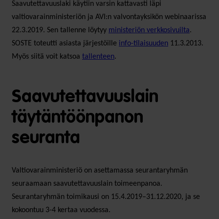
Saavutettavuuslaki käytiin varsin kattavasti läpi
valtiovarainministeriön ja AVI:n valvontayksikön webinaarissa
22.3.2019. Sen tallenne löytyy
ministeriön verkkosivuilta
.
SOSTE toteutti asiasta järjestöille
info-tilaisuuden
11.3.2013.
Myös siitä voit katsoa
tallenteen
.
Saavutettavuuslain
täytäntöönpanon
seuranta
Valtiovarainministeriö on asettamassa seurantaryhmän
seuraamaan saavutettavuuslain toimeenpanoa.
Seurantaryhmän toimikausi on 15.4.2019–31.12.2020, ja se
kokoontuu 3-4 kertaa vuodessa.