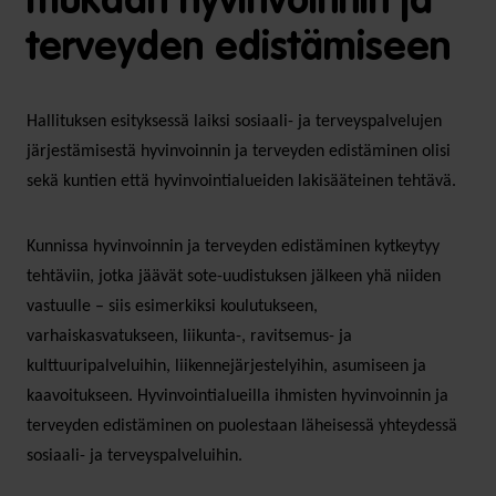
mukaan hyvinvoinnin ja
terveyden edistämiseen
Hallituksen esityksessä laiksi sosiaali- ja terveyspalvelujen
järjestämisestä hyvinvoinnin ja terveyden edistäminen olisi
sekä kuntien että hyvinvointialueiden lakisääteinen tehtävä.
Kunnissa hyvinvoinnin ja terveyden edistäminen kytkeytyy
tehtäviin, jotka jäävät sote-uudistuksen jälkeen yhä niiden
vastuulle – siis esimerkiksi koulutukseen,
varhaiskasvatukseen, liikunta-, ravitsemus- ja
kulttuuripalveluihin, liikennejärjestelyihin, asumiseen ja
kaavoitukseen. Hyvinvointialueilla ihmisten hyvinvoinnin ja
terveyden edistäminen on puolestaan läheisessä yhteydessä
sosiaali- ja terveyspalveluihin.