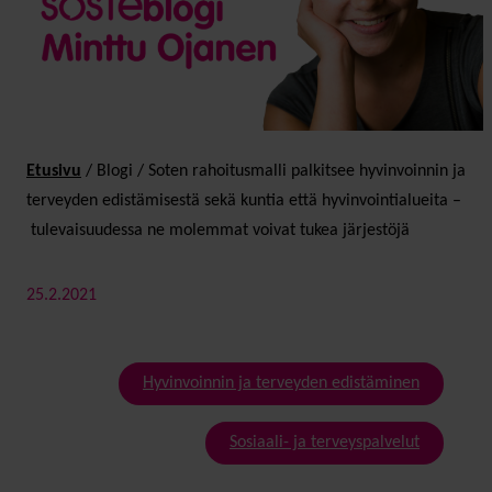
Etusivu
/
Blogi
/
Soten rahoitus­­malli palkitsee hyvinvoinnin ja
terveyden edistämisestä sekä kuntia että hyvinvointi­alueita –
tulevaisuudessa ne molemmat voivat tukea järjestöjä
25.2.2021
Hyvinvoinnin ja terveyden edistäminen
Sosiaali- ja terveyspalvelut