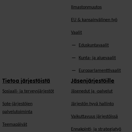
Ilmastonmuutos
EU & kansainvälinen työ
Vaalit
Eduskuntavaalit
Kunta- ja aluevaalit
Europarlamenttivaalit
Tietoa järjestöistä
Jäsenjärjestöille
Sosiaali- ja terveysjärjestöt
Jäsen­edut ja -palvelut
Sote-järjestöjen
Järjestön hyvä hallinto
palvelutoiminta
Vaikuttavuus järjestöissä
Teemapäivät
Ennakointi- ja strategiatyö