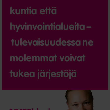
kuntia että
hyvinvointi­alueita –
tulevaisuudessa ne
molemmat voivat
tukea järjestöjä