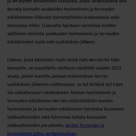
ja terveyden edistämisen lisäosasta, jonka tarkoituksena olisi
korvata kunnalle asukkaiden hyvinvoinnin ja terveyden
edistämiseen liittyvien toimenpiteiden kustannuksia sekä
kannustaa niihin. Lisäosalla halutaan varmistaa kuntien
aktiivinen toiminta asukkaiden hyvinvoinnin ja terveyden
edistämiseksi myös sote-uudistuksen jälkeen.
Lisäosa, josta käytetään myös nimiä hyte-kerroin tai hyte-
kannustin, on suunniteltu otettavan käyttöön vuoden 2023
alusta, jolloin kunnille jaetaan ensimmäisen kerran
uudistuksen jälkeinen valtionosuus. Jo nyt tehtävä työ tulee
siis vaikuttamaan rahoitukseen. Kunnan hyvinvoinnin ja
terveyden edistämisen kerroin määriteltäisiin kunnan
hyvinvoinnin ja terveyden edistämisen toimintaa kuvaavien
indikaattoreiden sekä toiminnan tulosta kuvaavien
indikaattoreiden perusteella,
kertoo Terveyden ja
hyvinvoinnin laitos verkkosivuillaan
.