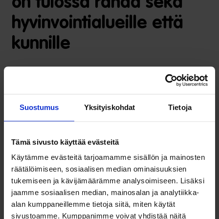
on tulossa rahaa sekä
hyvinvointialueille että
kunnille
Hallituksen esityksessä laiksi hyvinvointialueiden
rahoituksesta noin 1 prosentti hyvinvointialueen
rahoituksesta määräytyisi niiden toimien perusteella, joita
Suostumus
Yksityiskohdat
Tietoja
alue on tehnyt hyvinvoinnin ja terveyden edistämiseksi.
Tämän niin sanotun hyte-kertoimen tarkoituksena olisi
Tämä sivusto käyttää evästeitä
kannustaa ja tukea hyvinvointialueita toteuttamaan
monipuolisia ja suunnitelmallisia toimia, jotka tähtäisivät
Käytämme evästeitä tarjoamamme sisällön ja mainosten
erityisesti kansansairauksien ehkäisyyn, ikääntyvän väestön
räätälöimiseen, sosiaalisen median ominaisuuksien
tukemiseen ja kävijämäärämme analysoimiseen. Lisäksi
toimintakyvyn edistämiseen, tapaturmien vähentämiseen,
jaamme sosiaalisen median, mainosalan ja analytiikka-
syrjäytymisen ehkäisyyn sekä sosiaalisen hyvinvoinnin ja
alan kumppaneillemme tietoja siitä, miten käytät
työllistymisen edistämiseen.
sivustoamme. Kumppanimme voivat yhdistää näitä