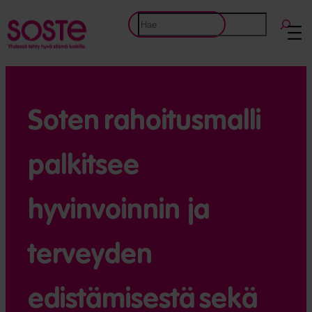
Etsi
Soten rahoitus­­malli
palkitsee
hyvinvoinnin ja
terveyden
edistämisestä sekä