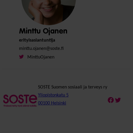
Minttu Ojanen
erityisasiantuntija
minttu.ojanen@soste.fi
MinttuOjanen
SOSTE Suomen sosiaali ja terveys ry
Yliopistonkatu 5
Faceboo
Twitte
00100 Helsinki