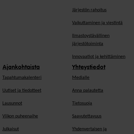
Järjestön rahoitus
Vaikuttaminen ja viestintä
Ilmastoystävällinen
järjestötoiminta
Innovaatiot ja kehittäminen
Ajankohtaista
Yhteystiedot
Tapahtumakalenteri
Medialle
Uutiset ja tiedotteet
Anna palautetta
Lausunnot
Tietosuoja
Viikon puheenaihe
Saavutettavuus
Julkaisut
Yhdenvertaisen ja