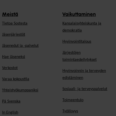
Meistä
Vaikuttaminen
Tietoa Sostesta
Kansalaisyhteiskunta ja
demokratia
Jäsenjärjestöt
Hyvinvointitalous
Jäsenedut ja -palvelut
Järjestöjen
Hae jäseneksi
toimintaedellytykset
Verkostot
Hyvinvoinnin ja terveyden
edistäminen
Varaa kokoustila
Sosiaali- ja terveyspalvelut
Yhteistyökumppaniksi
Toimeentulo
På Svenska
Työllisyys
In English