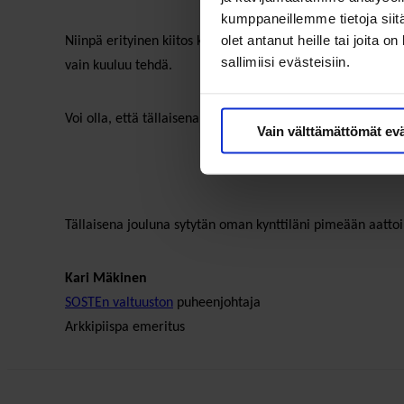
kumppaneillemme tietoja siitä
olet antanut heille tai joita 
Niinpä erityinen kiitos kuuluu teille, jotka olette jaksane
sallimiisi evästeisiin.
vain kuuluu tehdä.
Voi olla, että tällaisena jouluna mieleen hiipivät myös väs
Vain välttämättömät ev
Tällaisena jouluna sytytän oman kynttiläni pimeään aattoilta
Kari Mäkinen
SOSTEn valtuuston
puheenjohtaja
Arkkipiispa emeritus