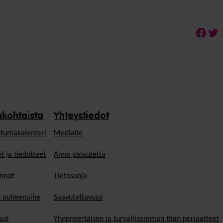
Face
Twi
nkohtaista
Yhteystiedot
tumakalenteri
Medialle
t ja tiedotteet
Anna palautetta
nnot
Tietosuoja
n puheenaihe
Saavutettavuus
sut
Yhdenvertaisen ja turvallisemman tilan periaatteet