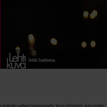
äyn kuitenkin aattona hautausmaalla. Varon etäisyyksiä, puen maskin.