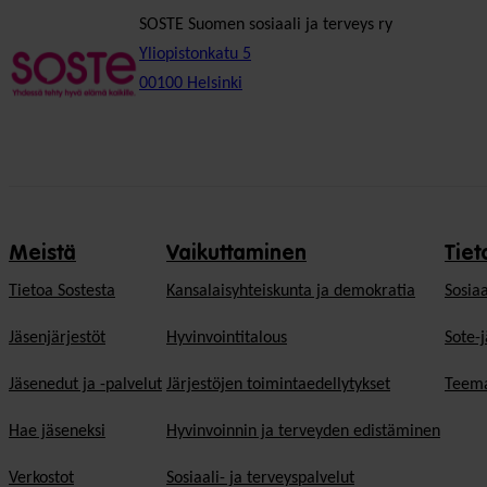
SOSTE Suomen sosiaali ja terveys ry
Yliopistonkatu 5
00100 Helsinki
Meistä
Vaikuttaminen
Tiet
Tietoa Sostesta
Kansalaisyhteiskunta ja demokratia
Sosiaa
Jäsenjärjestöt
Hyvinvointitalous
Sote-j
Jäsenedut ja -palvelut
Järjestöjen toimintaedellytykset
Teema
Hae jäseneksi
Hyvinvoinnin ja terveyden edistäminen
Verkostot
Sosiaali- ja terveyspalvelut