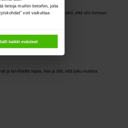
ietoja muihin tietoihin, joita
ityiskohdat" voit vaikuttaa
kseen, joku vapaaehtoisena, kaikki siksi, että niin ihmisen
ana jaksaa.
Salli kaikki evästeet
t ja tarvitsette lepoa, iloa ja sitä, että joku muistaa.