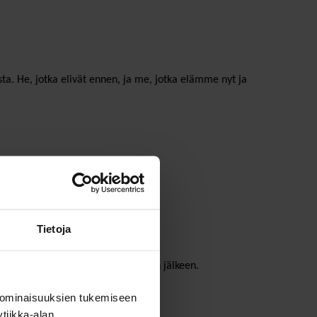
sta. He, jotka elivät ennen, ja me, jotka elämme nyt ja
Tietoja
ketään, joka muistaa nyt tai kuoleman jälkeen.
 ominaisuuksien tukemiseen
yksinäisen huoneen tyhjyyteen.
tiikka-alan