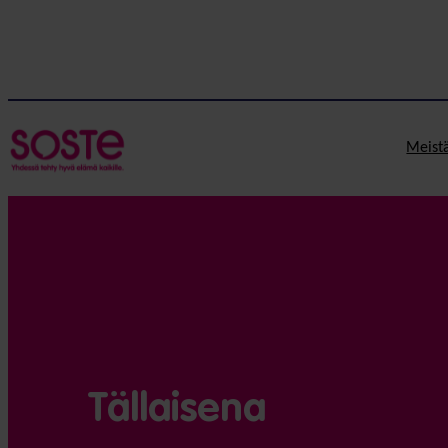
Meist
Tällaisena