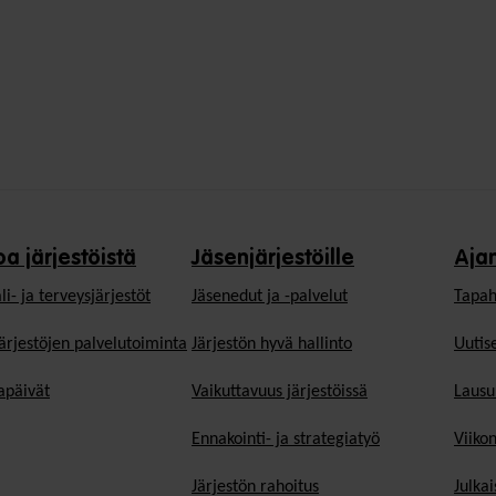
oa järjestöistä
Jäsenjärjestöille
Aja
li- ja terveysjärjestöt
Jäsen­edut ja -palvelut
Tapah
ärjestöjen palvelutoiminta
Järjestön hyvä hallinto
Uutise
päivät
Vaikuttavuus järjestöissä
Lausu
Ennakointi- ja strategiatyö
Viiko
Järjestön rahoitus
Julkai