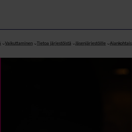
ä
Vaikuttaminen
Tietoa järjestöistä
Jäsenjärjestöille
Ajankohtais