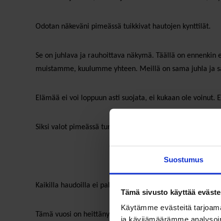
Odotan näkeväni pimeässä tuikkivat hautojen kynttilät.
Se on juhlava ja rauhoittava näkymä. Täällä on ennenkin el
muistamme, kuulumme yhteen. Meillä on sama juhla ja s
Elämää ei voi loppuun asti suojata, ei kukaan ole voinut
Siksi valot pimeässä tuntuvat juuri nyt tärkeiltä.
Suostumus
Kaikilla haudoilla ei pala kynttilää. Ehkä joku muistaa joss
Tämä sivusto käyttää eväste
Käytämme evästeitä tarjoama
Tämä vuosi on heittänyt meitä entisestään erilleen ja irr
ja kävijämäärämme analysoim