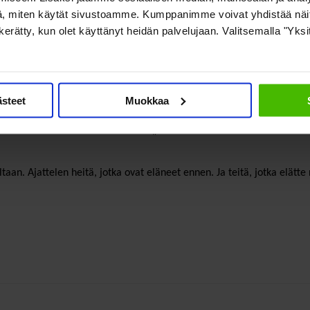
, miten käytät sivustoamme. Kumppanimme voivat yhdistää näitä t
on kerätty, kun olet käyttänyt heidän palvelujaan. Valitsemalla "Yks
et tehdä työtä, että köyhyyttä ja tyhjyyttä olisi vähemmän. Joku ammati
ymys ja alakulo. Saavat hiipiä. Ei aina tarvitse pystypäin ja tarmokka
ästeet
Muokkaa
#
an. Ajattelen heitä, jotka ovat eläneet ennen. Ja teitä, jotka elätte ny