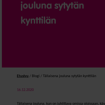
jouluna sytytän
kynttilän
Etusivu
/
Blogi
/
Tällaisena jouluna sytytän kynttilän
16.12.2020
Tällaisena jouluna, kun on juhlittava omissa oloissaan, k