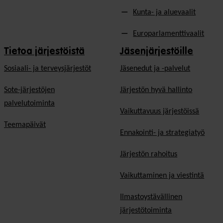
Kunta- ja aluevaalit
Europarlamenttivaalit
Tietoa järjestöistä
Jäsenjärjestöille
Sosiaali- ja terveysjärjestöt
Jäsen­edut ja -palvelut
Sote-järjestöjen
Järjestön hyvä hallinto
palvelutoiminta
Vaikuttavuus järjestöissä
Teemapäivät
Ennakointi- ja strategiatyö
Järjestön rahoitus
Vaikuttaminen ja viestintä
Ilmastoystävällinen
järjestötoiminta