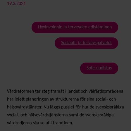
19.3.2021
Hyvinvoinnin ja terveyden edistäminen
Sosiaali- ja terveyspalvelut
Sote-uudistus
Vårdreformen tar steg framåt i landet och välfärdsområdena
har inlett planeringen av strukturerna för sina social- och
hälsovårdstjänster. Nu läggs pusslet för hur de svenskspråkiga
social- och hälsovårdstjänsterna samt de svenskspråkiga
vårdkedjorna ska se ut i framtiden.