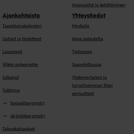
Innovaatiot ja kehittäminen
Ajankohtaista
Yhteystiedot
Tapahtumakalenteri
Medialle
Uutiset ja tiedotteet
Anna palautetta
Lausunnot
Tietosuoja
Viikon puheenaihe
Saavutettavuus
Julkaisut
Yhdenvertaisen ja
turvallisemman tilan
Tutkimus
periaatteet
Sosiaalibarometri
Järjestöbarometri
Talouskatsaukset