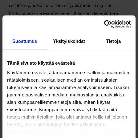
hälsofrämjande arbete som organisationerna gör är
förebyggande verksamhet som stärker och kompletterar
social- och hälsovårdscentralernas verksamhet och som leder
till en friskare befolkning och minskar belastningen på
vårdplatserna.
Suostumus
Yksityiskohdat
Tietoja
Vård på svenska-
Tämä sivusto käyttää evästeitä
Käytämme evästeitä tarjoamamme sisällön ja mainosten
arbetsgruppens
räätälöimiseen, sosiaalisen median ominaisuuksien
tukemiseen ja kävijämäärämme analysoimiseen. Lisäksi
stödmaterial till de
jaamme sosiaalisen median, mainosalan ja analytiikka-
tvåspråkiga
alan kumppaneillemme tietoja siitä, miten käytät
sivustoamme. Kumppanimme voivat yhdistää näitä
välfärdsområdena
tietoja muihin tietoihin, joita olet antanut heille tai joita on
kerätty, kun olet käyttänyt heidän palvelujaan.
Valitsemalla "Yksityiskohdat" voit vaikuttaa sallimiisi
Folktingets och Kommunförbundets Vård på svenska-