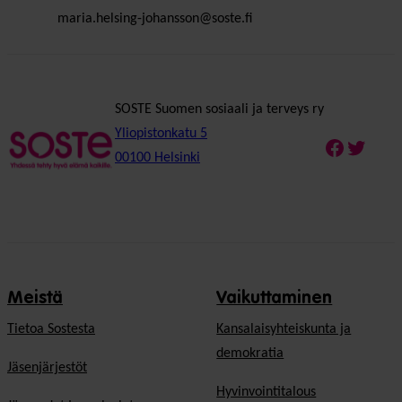
maria.helsing-johansson@soste.fi
SOSTE Suomen sosiaali ja terveys ry
Yliopistonkatu 5
Faceboo
Twitte
00100 Helsinki
Meistä
Vaikuttaminen
Tietoa Sostesta
Kansalaisyhteiskunta ja
demokratia
Jäsenjärjestöt
Hyvinvointitalous