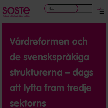
Etsi
Vårdreformen och
de svensk­språkiga
strukturerna – dags
att lyfta fram tredje
sektorns