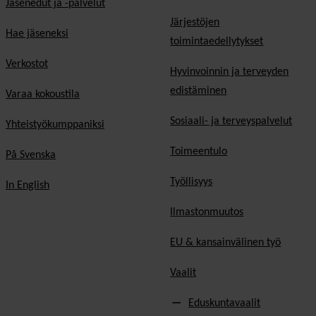
Jäsenedut ja -palvelut
Järjestöjen
Hae jäseneksi
toimintaedellytykset
Verkostot
Hyvinvoinnin ja terveyden
edistäminen
Varaa kokoustila
Sosiaali- ja terveyspalvelut
Yhteistyökumppaniksi
Toimeentulo
På Svenska
Työllisyys
In English
Ilmastonmuutos
EU & kansainvälinen työ
Vaalit
Eduskuntavaalit