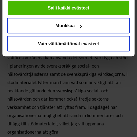
evästeisiin.
arbetsgrupp, i vilken SOSTE och SAMS ingår och
Salli kaikki evästeet
representerar tredje sektorn, håller just nu på och gör upp
ett stödmaterial till de tvåspråkiga välfärdsområdena i
Muokkaa
samråd med social- och hälsovårdsministeriet.
Vain välttämättömät evästeet
Tanken med detta stödmaterial är att de tvåspråkiga
välfärdsområdena kan använda det som ett verktyg och stöd
i planeringen av de svenskspråkiga social- och
hälsovårdstjänsterna samt de svenskspråkiga vårdkedjorna. I
stödmaterialet lyfter man fram vad som är viktigt att ta i
beaktande gällande den svenskspråkiga social- och
hälsovården och där kommer också tredje sektorns
verksamhet och tjänster att lyftas fram. I dagsläget har
organisationerna möjlighet att sända in kommentarer och
tillägg till stödmaterialet, vilket jag vill uppmana
organisationerna att göra.