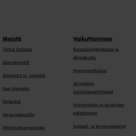
Meistä
Vaikuttaminen
Tietoa Sostesta
Kansalaisyhteiskunta ja
demokratia
Jäsenjärjestöt
Hyvinvointitalous
Jäsenedut ja -palvelut
Järjestöjen
Hae jäseneksi
toimintaedellytykset
Verkostot
Hyvinvoinnin ja terveyden
edistäminen
Varaa kokoustila
Sosiaali- ja terveyspalvelut
Yhteistyökumppaniksi