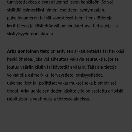
tunnistettavissa olevaan luonnolliseen henkilöön. Se voi
sisältää esimerkiksi nimen, osoitteen, syntymäajan,
puhelinnumeron tai sähköpostiosoitteen. Henkilötietoja
kerättäessä ja käsiteltäessä on noudatettava tietosuoja- ja
yksityisyydensuojalakeja.
Arkaluontoinen tieto
on erityisen arkaluonteista tai herkkää
henkilötietoa, joka voi aiheuttaa vakavia seurauksia, jos se
joutuu vääriin käsiin tai käytetään väärin. Tällaisia tietoja
voivat olla esimerkiksi terveystieto, etnisyystiedot,
uskonnolliset tai poliittiset vakaumukset sekä biometriset
tiedot. Arkaluonteisen tiedon käsittelylle on asetettu erityisiä
rajoituksia ja vaatimuksia tietosuojalaeissa.