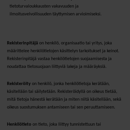
tietoturvaloukkausten vakavuuden ja
ilmoitusvelvollisuuden täyttymisen arvioimiseksi.
Rekisterinpitäjä
on henkilö, organisaatio tai yritys, joka
määrittelee henkilötietojen käsittelyn tarkoitukset ja keinot.
Rekisterinpitäjä vastaa henkilötietojen suojaamisesta ja
noudattaa tietosuojaan liittyviä lakeja ja määräyksiä.
Rekisteröity
on henkilö, jonka henkilötietoja kerätään,
käsitellään tai säilytetään. Rekisteröidyllä on oikeus tietää,
mitä tietoja hänestä kerätään ja miten niitä käsitellään, sekä
oikeus suostumuksen antamiseen tai sen peruuttamiseen.
Henkilötieto
on tieto, joka liittyy tunnistettuun tai