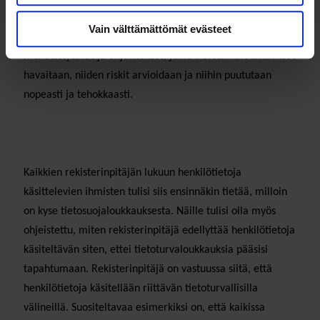
tarvittaessa valvontaviranomaiselle ja rekisteröidylle
Vain välttämättömät evästeet
itselleen, pitää sillä olla käytössään sisäiset
menettelytavat ja ohjeistukset, joilla tietoturvaloukkaukset
havaitaan, niiden riskit arvioidaan ja niihin puututaan
nopeasti ja tehokkaasti.
Kaikkien rekisterinpitäjän lukuun henkilötietoja
käsittelevien ihmisten tulisi siis ensinnäkin tietää, milloin
on kyse tietosuojaloukkauksesta. Näille tulisi olla myös
ohjeistettu, miten rekisterinpitäjä edellyttää henkilötietoja
käsiteltävän siten, ettei tietoturvaloukkauksia pääsisi
tapahtumaan. Rekisterinpitäjä on vastuussa siitä, että
henkilötietoja käsitellään riittävän tietoturvallisilla
välineillä. Suositeltavaa esimerkiksi on, että kaikissa