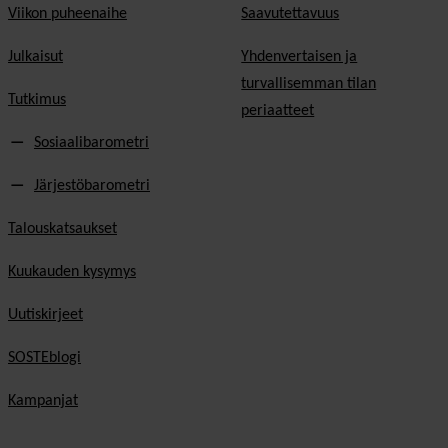
Viikon puheenaihe
Saavutettavuus
Julkaisut
Yhdenvertaisen ja
turvallisemman tilan
Tutkimus
periaatteet
Sosiaalibarometri
Järjestöbarometri
Talouskatsaukset
Kuukauden kysymys
Uutiskirjeet
SOSTEblogi
Kampanjat