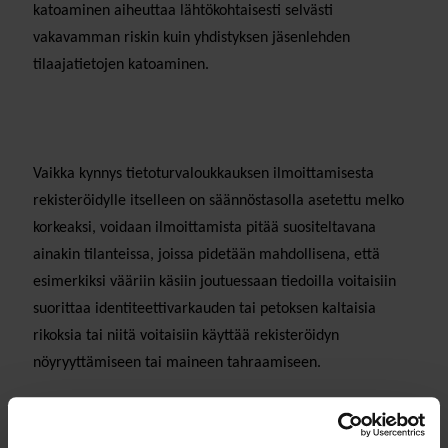
katoaminen aiheuttaa lähtökohtaisesti selvästi
vakavamman riskin kuin yhdistyksen jäsenlehden
tilaajatietojen katoaminen.
Vaikka kynnys tietoturvaloukkauksen ilmoittamisesta
rekisteröidylle itselleen on säännöstasolla asetettu melko
korkeaksi, voidaan ilmoittamista pitää suositeltavana
ainakin tilanteissa, joissa pidetään mahdollisena, että
esimerkiksi vääriin käsiin joutuessaan tiedoilla voitaisiin
suorittaa identiteettivarkauden tai petoksen kaltaisia
rikoksia tai niitä voitaisiin käyttää rekisteröidyn
nöyryyttämiseen tai maineen tahraamiseen.