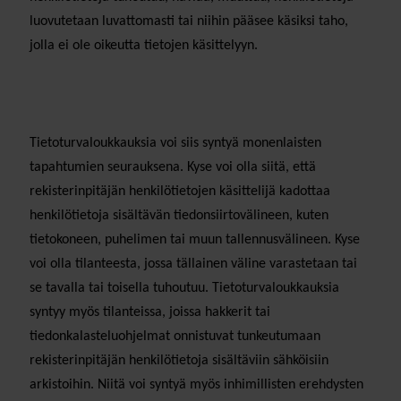
luovutetaan luvattomasti tai niihin pääsee käsiksi taho,
jolla ei ole oikeutta tietojen käsittelyyn.
Tietoturvaloukkauksia voi siis syntyä monenlaisten
tapahtumien seurauksena. Kyse voi olla siitä, että
rekisterinpitäjän henkilötietojen käsittelijä kadottaa
henkilötietoja sisältävän tiedonsiirtovälineen, kuten
tietokoneen, puhelimen tai muun tallennusvälineen. Kyse
voi olla tilanteesta, jossa tällainen väline varastetaan tai
se tavalla tai toisella tuhoutuu. Tietoturvaloukkauksia
syntyy myös tilanteissa, joissa hakkerit tai
tiedonkalasteluohjelmat onnistuvat tunkeutumaan
rekisterinpitäjän henkilötietoja sisältäviin sähköisiin
arkistoihin. Niitä voi syntyä myös inhimillisten erehdysten