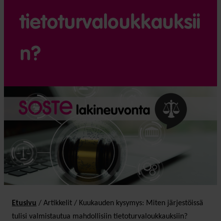
tietoturvaloukkauksii
n?
Etusivu
/
Artikkelit
/
Kuukauden kysymys: Miten järjestöissä
tulisi valmistautua mahdollisiin tietoturvaloukkauksiin?