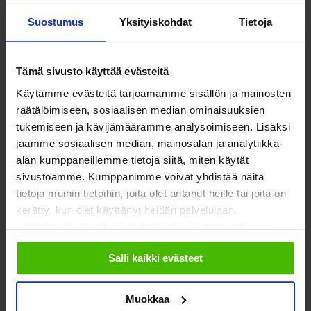
Koska tietoturvaloukkausten ilmoittamisen kynnys
Suostumus
Yksityiskohdat
Tietoja
viranomaiselle on asetettu huomattavasti alemmaksi kuin
kynnys rekisteröidylle itselleen ilmoittamisesta, voi
Tämä sivusto käyttää evästeitä
rekisterinpitäjä tarvittaessa pyytää Tietosuojavaltuutetulta
kannanottoa siitä, tulisiko loukkauksesta ilmoittaa myös
Käytämme evästeitä tarjoamamme sisällön ja mainosten
räätälöimiseen, sosiaalisen median ominaisuuksien
rekisteröidylle.
tukemiseen ja kävijämäärämme analysoimiseen. Lisäksi
jaamme sosiaalisen median, mainosalan ja analytiikka-
alan kumppaneillemme tietoja siitä, miten käytät
sivustoamme. Kumppanimme voivat yhdistää näitä
Mitä siis pitäisi tehdä?
tietoja muihin tietoihin, joita olet antanut heille tai joita on
kerätty, kun olet käyttänyt heidän palvelujaan.
Valitsemalla "Yksityiskohdat" voit vaikuttaa sallimiisi
evästeisiin.
Salli kaikki evästeet
Jotta rekisterinpitäjä pystyy noudattamaan
tietoturvaloukkauksia koskevaa
Muokkaa
dokumentointivelvollisuuttaan ja ilmoittamaan niistä