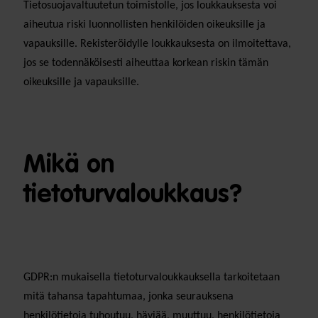
Tietosuojavaltuutetun toimistolle, jos loukkauksesta voi
aiheutua riski luonnollisten henkilöiden oikeuksille ja
vapauksille. Rekisteröidylle loukkauksesta on ilmoitettava,
jos se todennäköisesti aiheuttaa korkean riskin tämän
oikeuksille ja vapauksille.
Mikä on
tietoturvaloukkaus?
GDPR:n mukaisella tietoturvaloukkauksella tarkoitetaan
mitä tahansa tapahtumaa, jonka seurauksena
henkilötietoja tuhoutuu, häviää, muuttuu, henkilötietoja