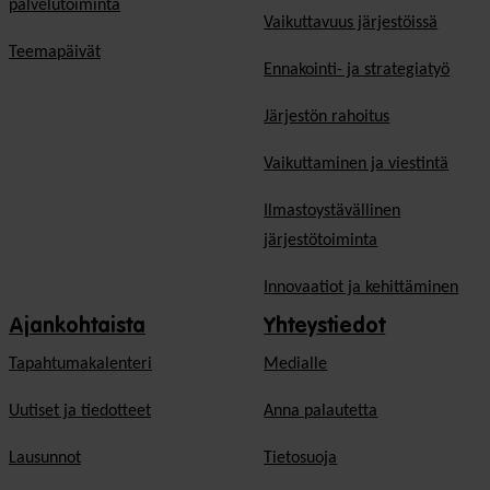
palvelutoiminta
Vaikuttavuus järjestöissä
Teemapäivät
Ennakointi- ja strategiatyö
Järjestön rahoitus
Vaikuttaminen ja viestintä
Ilmastoystävällinen
järjestötoiminta
Innovaatiot ja kehittäminen
Ajankohtaista
Yhteystiedot
Tapahtumakalenteri
Medialle
Uutiset ja tiedotteet
Anna palautetta
Lausunnot
Tietosuoja