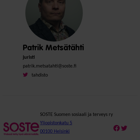
Patrik Metsätähti
juristi
patrik.metsatahti@soste.fi
tahdisto
SOSTE Suomen sosiaali ja terveys ry
Yliopistonkatu 5
Faceboo
Twitte
00100 Helsinki