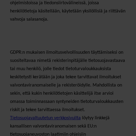
ohjelmistoissa ja tiedonsiirtovälineissä, joissa
henkilötietoja käsitellään, käytetään yksilöllisiä ja riittävän
vahvoja salasanoja.
GDPR:n mukaisen ilmoitusvelvollisuuden täyttämiseksi on
suositeltavaa nimetä rekisterinpitäjälle tietosuojavastaava
tai muu henkilö, jolle tiedot tietoturvaloukkauksista
keskitetysti kerätään ja joka tekee tarvittavat ilmoitukset
valvontaviranomaiselle ja rekisteröidylle. Mahdollista on
sekin, että kukin henkilötietojen käsittelijä itse arvioi
omassa toiminnassaan syntyneiden tietoturvaloukkausten
riskit ja tekee tarvittaessa ilmoitukset.
Tietosuojavaltuutetun verkkosivuilta
löytyy linkkejä
kansallisen valvontaviranomaisen sekä EU:n
tietosuojaneuvoston laatimiin ohjeisiin