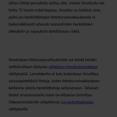
siihen liittää perusteltu selitys sille, miksei ilmoitusta ole
tehty 72 tunnin määräajassa. Ilmoitus on tehtävä aina,
paitsi jos henkilötietojen tietoturvaloukkauksesta ei
todennäköisesti aiheudu luonnollisten henkilöiden
oikeuksiin ja vapauksiin kohdistuvaa riskiä.
Ilmoituksen tietosuojavaltuutetulle voi tehdä heidän
nettisivuillaan löytyvän
sähköisen ilmoituslomakkeen
välityksellä. Lomakkeella ei tule kuitenkaan ilmoittaa
salassapidettäviä tietoja, kuten tietoturvaloukkauksen
kohteena olleita henkilötietoja sellaisenaan. Tällaiset
tiedot viranomaiselle tulee tarvittaessa toimittaa
Oikeusministeriön ylläpitämän
turvaviestipalvelun
välityksellä.