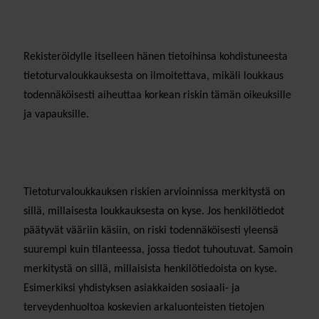
Rekisteröidylle itselleen hänen tietoihinsa kohdistuneesta
tietoturvaloukkauksesta on ilmoitettava, mikäli loukkaus
todennäköisesti aiheuttaa korkean riskin tämän oikeuksille
ja vapauksille.
Tietoturvaloukkauksen riskien arvioinnissa merkitystä on
sillä, millaisesta loukkauksesta on kyse. Jos henkilötiedot
päätyvät vääriin käsiin, on riski todennäköisesti yleensä
suurempi kuin tilanteessa, jossa tiedot tuhoutuvat. Samoin
merkitystä on sillä, millaisista henkilötiedoista on kyse.
Esimerkiksi yhdistyksen asiakkaiden sosiaali- ja
terveydenhuoltoa koskevien arkaluonteisten tietojen