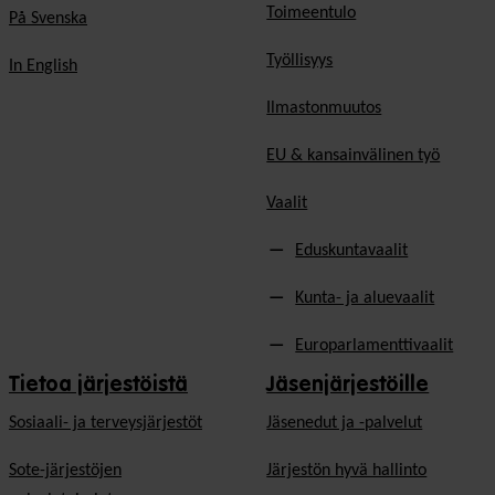
Toimeentulo
På Svenska
Työllisyys
In English
Ilmastonmuutos
EU & kansainvälinen työ
Vaalit
Eduskuntavaalit
Kunta- ja aluevaalit
Europarlamenttivaalit
Tietoa järjestöistä
Jäsenjärjestöille
Sosiaali- ja terveysjärjestöt
Jäsen­edut ja -palvelut
Sote-järjestöjen
Järjestön hyvä hallinto