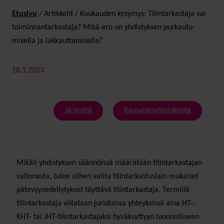
Etusivu
/
Artikkelit
/
Kuukauden kysymys: Tilin­tarkastaja vai
toiminnan­tarkastaja? Mikä ero on yhdistyksen purkautu­
misella ja lakkautta­misella?
18.1.2023
Järjestöt
Kansalaisyhteiskunta
Mikäli yhdistyksen säännöissä määrätään tilintarkastajan
valinnasta, tulee siihen valita tilintarkastuslain mukaiset
pätevyysedellytykset täyttävä tilintarkastaja. Termillä
tilintarkastaja viitataan juridisissa yhteyksissä aina HT-,
KHT- tai JHT-tilintarkastajaksi hyväksyttyyn luonnolliseen