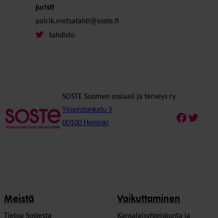
juristi
patrik.metsatahti@soste.fi
tahdisto
SOSTE Suomen sosiaali ja terveys ry
Yliopistonkatu 5
Faceboo
Twitte
00100 Helsinki
Meistä
Vaikuttaminen
Tietoa Sostesta
Kansalaisyhteiskunta ja