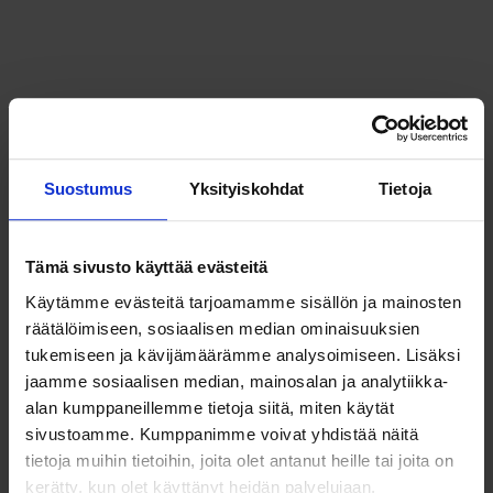
Purkautuminen
on taas lähtökohtaisesti yhdistyksen
sisäiseen päätöksentekoon perustuva menettely, johon
ryhdytään esimerkiksi siinä vaiheessa, kun todetaan ettei
Suostumus
Yksityiskohdat
Tietoja
yhdistyksellä ole enää toimintaedellytyksiä, tai kun
päätetään yhdistää yhdistys johonkin toiseen yhdistykseen.
Tämä sivusto käyttää evästeitä
Käytämme evästeitä tarjoamamme sisällön ja mainosten
räätälöimiseen, sosiaalisen median ominaisuuksien
Purkaminen yleensä viittaa myös viranomaistoimeen
,
tukemiseen ja kävijämäärämme analysoimiseen. Lisäksi
eli on esimerkiksi se tilanne, jossa PRH merkkaa
jaamme sosiaalisen median, mainosalan ja analytiikka-
alan kumppaneillemme tietoja siitä, miten käytät
purkautumisesta päättäneen yhdistyksen
sivustoamme. Kumppanimme voivat yhdistää näitä
purkamisilmoituksen yhdistysrekisteriin, jonka jälkeen
tietoja muihin tietoihin, joita olet antanut heille tai joita on
yhdistys poistetaan sieltä. Purkaminen voidaan tehdä myös
kerätty, kun olet käyttänyt heidän palvelujaan.