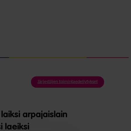
Järjestöjen toimintaedellytykset
aiksi arpajaislain
i laeiksi