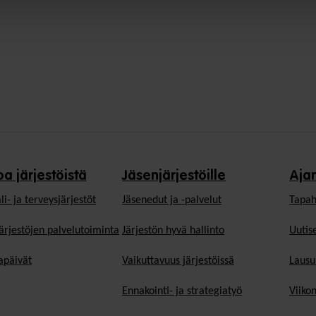
oa järjestöistä
Jäsenjärjestöille
Aja
li- ja terveysjärjestöt
Jäsen­edut ja -palvelut
Tapah
ärjestöjen palvelutoiminta
Järjestön hyvä hallinto
Uutise
päivät
Vaikuttavuus järjestöissä
Lausu
Ennakointi- ja strategiatyö
Viiko