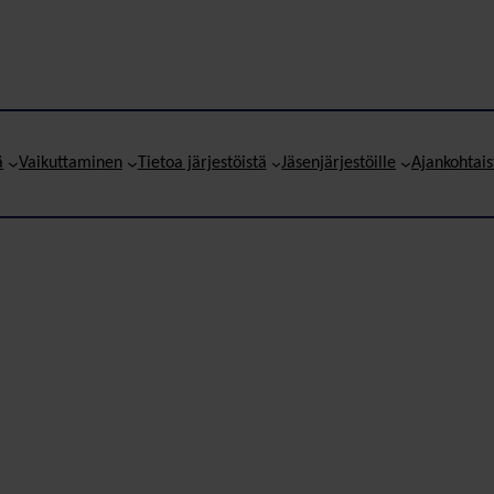
ä
Vaikuttaminen
Tietoa järjestöistä
Jäsenjärjestöille
Ajankohtais