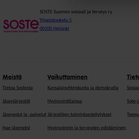
SOSTE Suomen sosiaali ja terveys ry
Yliopistonkatu 5
00100 Helsinki
Meistä
Vaikuttaminen
Tiet
Tietoa Sostesta
Kansalaisyhteiskunta ja demokratia
Sosiaa
Jäsenjärjestöt
Hyvinvointitalous
Sote-j
Jäsenedut ja -palvelut
Järjestöjen toimintaedellytykset
Teema
Hae jäseneksi
Hyvinvoinnin ja terveyden edistäminen