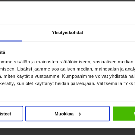
Lausunnon vastaanottaja: Eduskunnan sosiaali- ja terveysvali
Yksityiskohdat
19.10.2021
SOSTE kannattaa hallituksen esitystä arpajaislain muuttamiseksi. 
itä
joilla voidaan ehkäistä ja vähentää aikaisempaa tehokkaammin pel
mme sisällön ja mainosten räätälöimiseen, sosiaalisen median
iseen. Lisäksi jaamme sosiaalisen median, mainosalan ja analy
, miten käytät sivustoamme. Kumppanimme voivat yhdistää näitä t
Lue lausunto (pdf)
on kerätty, kun olet käyttänyt heidän palvelujaan. Valitsemalla "Yks
Jaa tämä uutinen:
ästeet
Muokkaa