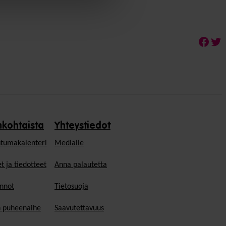
Face
Twi
nkohtaista
Yhteystiedot
tumakalenteri
Medialle
t ja tiedotteet
Anna palautetta
nnot
Tietosuoja
n puheenaihe
Saavutettavuus