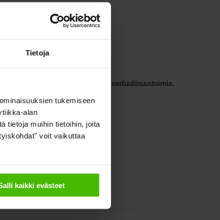
okunta
Tietoja
Uudistus mahdollistaa valvonta- ja vastuullisuustoimia,
i- ja terveyshaittojen syntymistä.
 ominaisuuksien tukemiseen
tiikka-alan
ietoja muihin tietoihin, joita
ityiskohdat" voit vaikuttaa
Salli kaikki evästeet