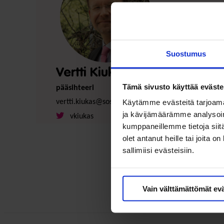
Suostumus
Vertti Kiukas
Tämä sivusto käyttää eväste
pääsihteeri
Käytämme evästeitä tarjoama
vertti.kiukas@soste.fi
ja kävijämäärämme analysoim
vkiukas
kumppaneillemme tietoja siitä
olet antanut heille tai joita 
sallimiisi evästeisiin.
Vain välttämättömät ev