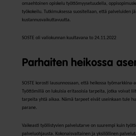
omaehtoinen opiskelu työttömyysetuudella, oppisopimuskoul
työkokeilu. Tutkimuksessa suositellaan, että palveluiden järje
kustannusvaikuttavuutta.
SOSTE oli valiokunnan kuultavana to 24.11.2022
Parhaiten heikossa asem
SOSTE korosti lausunnossaan, että heikossa työmarkkina-as
Työttömillä on lukuisia eritasoisia tarpeita, jotka voivat
tarpeita yhtä aikaa. Nämä tarpeet eivät useinkaan tule huo
parane.
Vaikeasti työllistyvien palvelutarve on suurempi kuin työt
palveluohjausta. Kokonaisvaltainen ja yksilöllinen palvelut