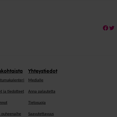
Face
Twi
nkohtaista
Yhteystiedot
tumakalenteri
Medialle
t ja tiedotteet
Anna palautetta
nnot
Tietosuoja
n puheenaihe
Saavutettavuus