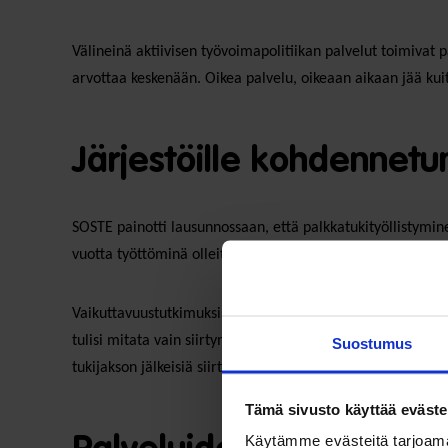
Välineinä aktiivisen työvoimapolitiikan palvelut toimivat p
arvottaa keskenään. Oikea palvelu, oikeaan aikaan jää kui
Järjestöille kohdennetu
SOSTE painotti lausunnossaan, että palkkatukityöllistyminen 
vuotta työttöminä olleita, kun taas yrityksiin alle 12 kuu
Vaikuttavuustutkimuksissa selvitetään yleensä vain työlli
tulisi mitata vain siirtymillä kohti avoimia työmarkkinoi
Suostumus
tukijakson jälkeisiä siirtymisiä esim. koulutukseen tai kun
Tämä sivusto käyttää eväste
Käytämme evästeitä tarjoama