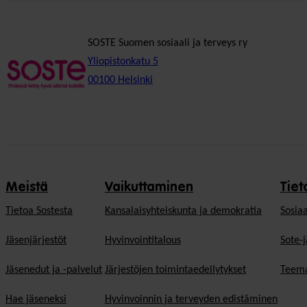
SOSTE Suomen sosiaali ja terveys ry
Yliopistonkatu 5
00100 Helsinki
Meistä
Vaikuttaminen
Tiet
Tietoa Sostesta
Kansalaisyhteiskunta ja demokratia
Sosiaa
Jäsenjärjestöt
Hyvinvointitalous
Sote-j
Jäsenedut ja -palvelut
Järjestöjen toimintaedellytykset
Teema
Hae jäseneksi
Hyvinvoinnin ja terveyden edistäminen