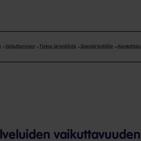
ä
Vaikuttaminen
Tietoa järjestöistä
Jäsenjärjestöille
Ajankohtais
lveluiden vaikutta­vuuden