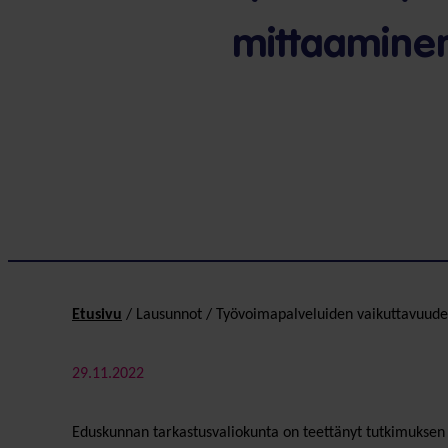
mittaamine
Etusivu
/
Lausunnot
/
Työvoima­palveluiden vaikutta­vuu
29.11.2022
Eduskunnan tarkastusvaliokunta on teettänyt tutkimuksen a