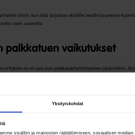
arhaiten silloin, kun niitä tarjotaan yksilölle heidän tarpeensa huomioi
tenkin usein saamatta.
n palkkatuen vaikutukset
yrityksiin on eri asia kuin palkkatukityöllistyminen järjestöihin. Järje
kautta työttömänä olleita. On selvää, että kohderyhmän erilaisuus ei v
stymistä avoimille työmarkkinoille. Kohderyhmän erilaisuus huomioide
ta. Monille järjestötyöpaikka on ensimmäinen askel kohti paluuta työe
Yksityiskohdat
toutukseen. Vaikuttavuusarvioinneissa ei myöskään huomioida työllistäm
itä
mme sisällön ja mainosten räätälöimiseen, sosiaalisen median