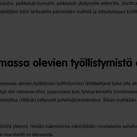
utus, palkkatuki kunnalle, palkkatuki yksityiselle sektorille, startt
stäjien tulisi tarkastella palveluiden sisältöä ja toteutustapaa kriittise
assa olevien työllistymistä 
emassa olevien työttömien työllistymisen lähtökohtana tulee olla yks
 liittyä niin voimavaroihin, osaamiseen kuin työmarkkinoilla toimimise
mioitua riittävän kattavasti palvelujärjestelmässä. Silloin myöskään 
tömillä yleensä. Heidän tukemisensa edellyttääkin monialaisia palvelu
arvearviointi on olennaista.