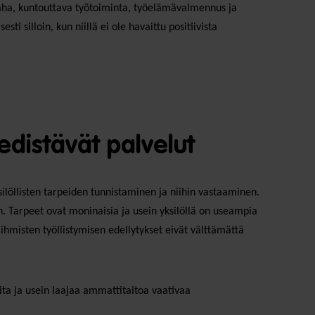
iraha, kuntouttava työtoiminta, työelämävalmennus ja
sti silloin, kun niillä ei ole havaittu positiivista
edistävät palvelut
ilöllisten tarpeiden tunnistaminen ja niihin vastaaminen.
en. Tarpeet ovat moninaisia ja usein yksilöllä on useampia
ihmisten työllistymisen edellytykset eivät välttämättä
ita ja usein laajaa ammattitaitoa vaativaa