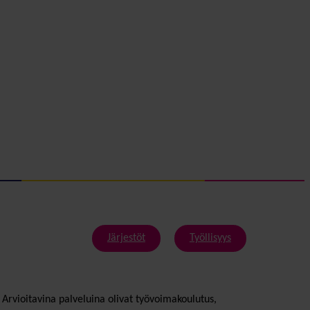
Järjestöt
Työllisyys
Arvioitavina palveluina olivat työvoimakoulutus,