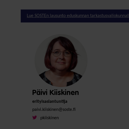
Lue SOSTEn lausunto eduskunnan tarkastusvaliokunnal
Päivi Kiiskinen
erityisasiantuntija
paivi.kiiskinen@soste.fi
pkiiskinen