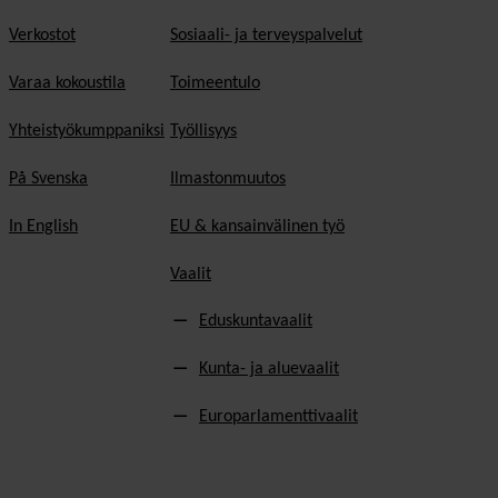
Verkostot
Sosiaali- ja terveyspalvelut
Varaa kokoustila
Toimeentulo
Yhteistyökumppaniksi
Työllisyys
På Svenska
Ilmastonmuutos
In English
EU & kansainvälinen työ
Vaalit
Eduskuntavaalit
Kunta- ja aluevaalit
Europarlamenttivaalit