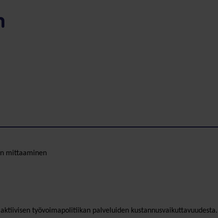
n
den mittaaminen
ktiivisen työvoimapolitiikan palveluiden kustannusvaikuttavuudesta. 