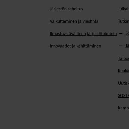
Järjestön rahoitus
Julkai
Vaikuttaminen ja viestintä
Tutki
S
Ilmastoystävällinen järjestötoiminta
J
Innovaatiot ja kehittäminen
Talou
Kuuka
Uutisk
SOSTE
Kamp