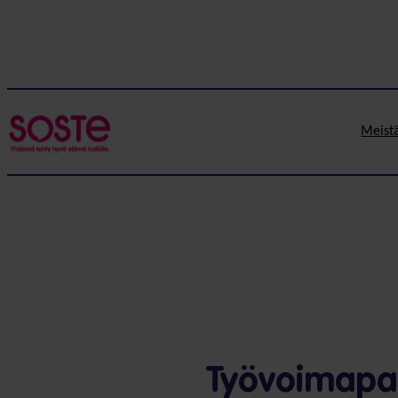
Meist
Työvoima­pa