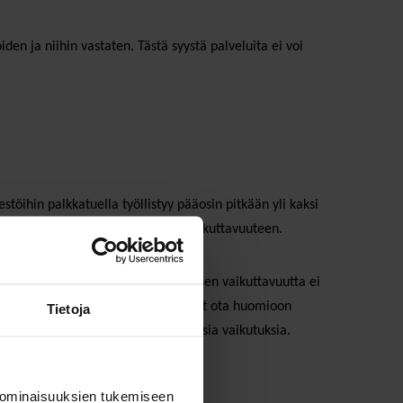
den ja niihin vastaten. Tästä syystä palveluita ei voi
stöihin palkkatuella työllistyy pääosin pitkään yli kaksi
oi olla vaikuttamatta palkkatuen vaikuttavuuteen.
n järjestöille kohdennetun palkkatuen vaikuttavuutta ei
lämään. Vaikuttavuusselvitykset eivät ota huomioon
Tietoja
isen sosiaalisia tai yhteiskunnallisia vaikutuksia.
 ominaisuuksien tukemiseen