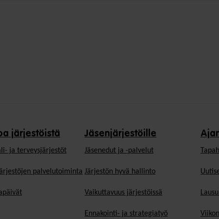
oa järjestöistä
Jäsenjärjestöille
Aja
li- ja terveysjärjestöt
Jäsen­edut ja -palvelut
Tapah
ärjestöjen palvelutoiminta
Järjestön hyvä hallinto
Uutise
päivät
Vaikuttavuus järjestöissä
Lausu
Ennakointi- ja strategiatyö
Viiko