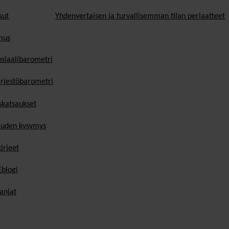
sut
Yhdenvertaisen ja turvallisemman tilan periaatteet
mus
osiaalibarometri
ärjestöbarometri
skatsaukset
uden kysymys
irjeet
blogi
anjat