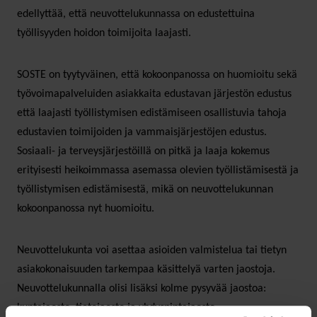
edellyttää, että neuvottelukunnassa on edustettuina
työllisyyden hoidon toimijoita laajasti.
SOSTE on tyytyväinen, että kokoonpanossa on huomioitu sekä
työvoimapalveluiden asiakkaita edustavan järjestön edustus
että laajasti työllistymisen edistämiseen osallistuvia tahoja
edustavien toimijoiden ja vammaisjärjestöjen edustus.
Sosiaali- ja terveysjärjestöillä on pitkä ja laaja kokemus
erityisesti heikoimmassa asemassa olevien työllistämisestä ja
työllistymisen edistämisestä, mikä on neuvottelukunnan
kokoonpanossa nyt huomioitu.
Neuvottelukunta voi asettaa asioiden valmistelua tai tietyn
asiakokonaisuuden tarkempaa käsittelyä varten jaostoja.
Neuvottelukunnalla olisi lisäksi kolme pysyvää jaostoa:
kuntajaosto, tietojaosto ja yhdyspintajaosto.