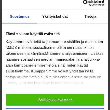
SOSTE muistuttaa, että neuvottelukunnan toiminnan ja siitä
Suostumus
Yksityiskohdat
Tietoja
tiedottamisen pitää olla avointa. Työskentelyn tukena tulee,
perustettavien jaostojen lisäksi, hyödyntää laajasti eri
sidosryhmien tietotaitoa.
Tämä sivusto käyttää evästeitä
Käytämme evästeitä tarjoamamme sisällön ja mainosten
Lue lisää
räätälöimiseen, sosiaalisen median ominaisuuksien
tukemiseen ja kävijämäärämme analysoimiseen. Lisäksi
jaamme sosiaalisen median, mainosalan ja analytiikka-
alan kumppaneillemme tietoja siitä, miten käytät
sivustoamme. Kumppanimme voivat yhdistää näitä
tietoja muihin tietoihin, joita olet antanut heille tai joita on
kerätty, kun olet käyttänyt heidän palvelujaan.
Valitsemalla "Yksityiskohdat" voit vaikuttaa sallimiisi
evästeisiin.
Salli kaikki evästeet