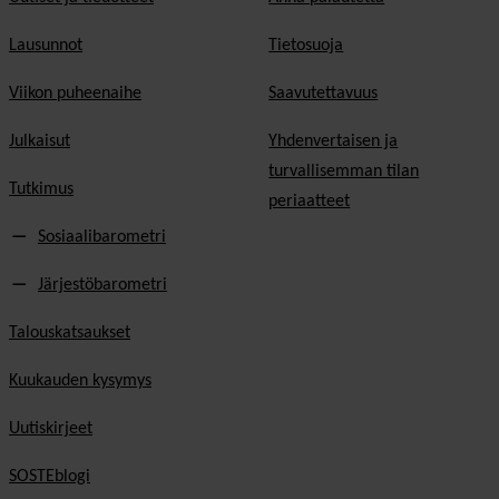
Lausunnot
Tietosuoja
Viikon puheenaihe
Saavutettavuus
Julkaisut
Yhdenvertaisen ja
turvallisemman tilan
Tutkimus
periaatteet
Sosiaalibarometri
Järjestöbarometri
Talouskatsaukset
Kuukauden kysymys
Uutiskirjeet
SOSTEblogi