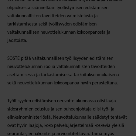
ohjauksesta säännellään työllistymisen edistämisen
valtakunnallisten tavoitteiden valmistelusta ja
tarkistamisesta sekä työllisyyden edistämisen
valtakunnallisen neuvottelukunnan kokoonpanosta ja
jaostoista.
SOSTE pitää valtakunnallisen työllisyyden edistämisen
neuvottelukunnan roolia valtakunnallisten tavoitteiden
asettamisessa ja tarkastamisessa tarkoituksenmukaisena
sekä neuvottelukunnan kokoonpanoa hyvin perusteltuna.
Työllisyyden edistämisen neuvottelukunnassa olisi laaja
sidosryhmien edustus ja sen puheenjohtaja olisi työ- ja
elinkeinoministeriöstä. Neuvottelukunnalle säädetyt tehtävät
ovat hyvin laajoja, koko palvelujärjestelmää koskevia yleisiä
seuranta-, ennakointi- ja arviointitehtäviä. Tämä myös