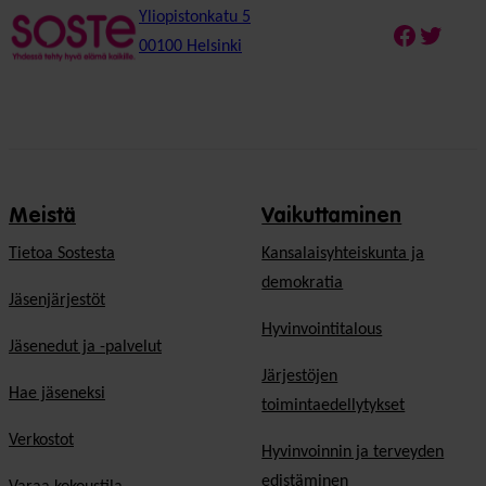
Yliopistonkatu 5
Faceboo
Twitte
00100 Helsinki
Meistä
Vaikuttaminen
Tietoa Sostesta
Kansalaisyhteiskunta ja
demokratia
Jäsenjärjestöt
Hyvinvointitalous
Jäsenedut ja -palvelut
Järjestöjen
Hae jäseneksi
toimintaedellytykset
Verkostot
Hyvinvoinnin ja terveyden
edistäminen