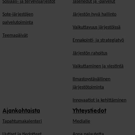
Sosiaali- ja terveysjärjestöt
Jäsen­edut ja -palvelut
Sote-järjestöjen
Järjestön hyvä hallinto
palvelutoiminta
Vaikuttavuus järjestöissä
Teemapäivät
Ennakointi- ja strategiatyö
Järjestön rahoitus
Vaikuttaminen ja viestintä
Ilmastoystävällinen
järjestötoiminta
Innovaatiot ja kehittäminen
Ajankohtaista
Yhteystiedot
Tapahtumakalenteri
Medialle
Uutiset ja tiedotteet
Anna palautetta