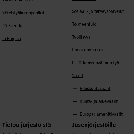
Varaa kokoustila
Sosiaali- ja terveyspalvelut
Yhteistyökumppaniksi
Toimeentulo
På Svenska
Työllisyys
In English
Ilmastonmuutos
EU & kansainvälinen työ
Vaalit
Eduskuntavaalit
Kunta- ja aluevaalit
Europarlamenttivaalit
Tietoa järjestöistä
Jäsenjärjestöille