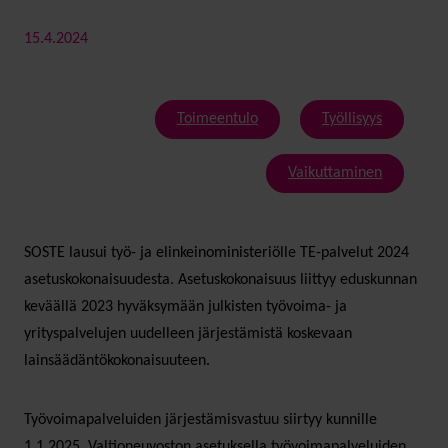
15.4.2024
Toimeentulo
Työllisyys
Vaikuttaminen
SOSTE lausui työ- ja elinkeinoministeriölle TE-palvelut 2024
asetuskokonaisuudesta. Asetuskokonaisuus liittyy eduskunnan
keväällä 2023 hyväksymään julkisten työvoima- ja
yrityspalvelujen uudelleen järjestämistä koskevaan
lainsäädäntökokonaisuuteen.
Työvoimapalveluiden järjestämisvastuu siirtyy kunnille
1.1.2025. Valtioneuvoston asetuksella työvoimapalveluiden