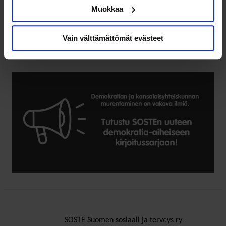
Päivi Kiiskinen
Muokkaa
erityisasiantuntija
paivi.kiiskinen@soste.fi
Vain välttämättömät evästeet
pkiiskinen
SOSTE Suomen sosiaali ja terveys ry