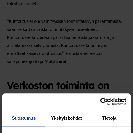
toimintakaudella.
”Kuntoutus ei ole vain fyysisen toimintakyvyn parantamista,
vaan se kattaa kaikki toimintakyvyn osa-alueet.
Kuntoutuksella voidaan parantaa henkistä jaksamista ja
arkielämässä selviytymistä. Kuntoutuksella on myös
ennaltaehkäisevä ulottuvuus”, korostaa verkoston
varapuheenjohtaja
Matti Semi
.
Verkoston toiminta on
koettu merkitykselliseksi
ja sitä halutaan jatkaa
Suostumus
Yksityiskohdat
Tietoja
Vuonna 2020 perustettuun Eduskunnan kuntoutusverkostoon