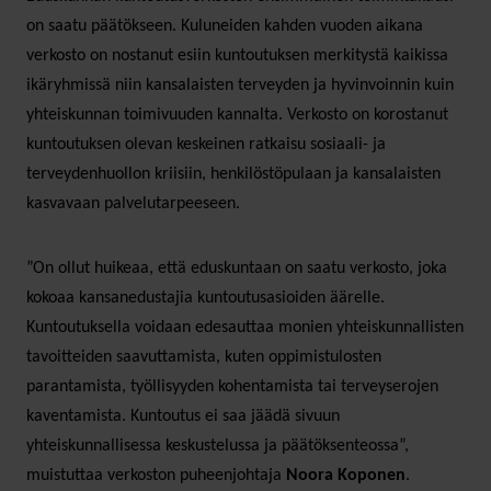
on saatu päätökseen. Kuluneiden kahden vuoden aikana
verkosto on nostanut esiin kuntoutuksen merkitystä kaikissa
ikäryhmissä niin kansalaisten terveyden ja hyvinvoinnin kuin
yhteiskunnan toimivuuden kannalta. Verkosto on korostanut
kuntoutuksen olevan keskeinen ratkaisu sosiaali- ja
terveydenhuollon kriisiin, henkilöstöpulaan ja kansalaisten
kasvavaan palvelutarpeeseen.
”On ollut huikeaa, että eduskuntaan on saatu verkosto, joka
kokoaa kansanedustajia kuntoutusasioiden äärelle.
Kuntoutuksella voidaan edesauttaa monien yhteiskunnallisten
tavoitteiden saavuttamista, kuten oppimistulosten
parantamista, työllisyyden kohentamista tai terveyserojen
kaventamista. Kuntoutus ei saa jäädä sivuun
yhteiskunnallisessa keskustelussa ja päätöksenteossa”,
muistuttaa verkoston puheenjohtaja
Noora Koponen
.