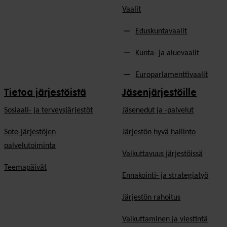
Vaalit
Eduskuntavaalit
Kunta- ja aluevaalit
Europarlamenttivaalit
Tietoa järjestöistä
Jäsenjärjestöille
Sosiaali- ja terveysjärjestöt
Jäsen­edut ja -palvelut
Sote-järjestöjen
Järjestön hyvä hallinto
palvelutoiminta
Vaikuttavuus järjestöissä
Teemapäivät
Ennakointi- ja strategiatyö
Järjestön rahoitus
Vaikuttaminen ja viestintä