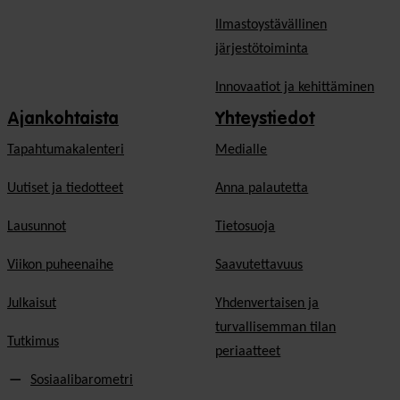
Ilmastoystävällinen
järjestötoiminta
Innovaatiot ja kehittäminen
Ajankohtaista
Yhteystiedot
Tapahtumakalenteri
Medialle
Uutiset ja tiedotteet
Anna palautetta
Lausunnot
Tietosuoja
Viikon puheenaihe
Saavutettavuus
Julkaisut
Yhdenvertaisen ja
turvallisemman tilan
Tutkimus
periaatteet
Sosiaalibarometri