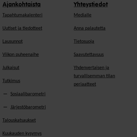
Ajankohtaista
Yhteystiedot
Tapahtumakalenteri
Medialle
Uutiset ja tiedotteet
Anna palautetta
Lausunnot
Tietosuoja
Viikon puheenaihe
Saavutettavuus
Julkaisut
Yhdenvertaisen ja
turvallisemman tilan
Tutkimus
periaatteet
Sosiaalibarometri
Järjestöbarometri
Talouskatsaukset
Kuukauden kysymys