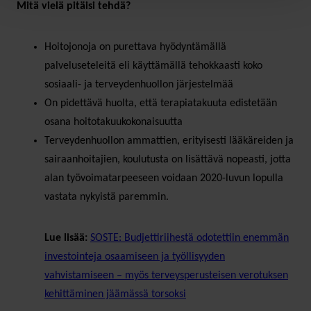
Mitä vielä pitäisi tehdä?
Hoitojonoja on purettava hyödyntämällä
palveluseteleitä eli käyttämällä tehokkaasti koko
sosiaali- ja terveydenhuollon järjestelmää
On pidettävä huolta, että terapiatakuuta edistetään
osana hoitotakuukokonaisuutta
Terveydenhuollon ammattien, erityisesti lääkäreiden ja
sairaanhoitajien, koulutusta on lisättävä nopeasti, jotta
alan työvoimatarpeeseen voidaan 2020-luvun lopulla
vastata nykyistä paremmin.
Lue lisää:
SOSTE: Budjettiriihestä odotettiin enemmän
investointeja osaamiseen ja työllisyyden
vahvistamiseen – myös terveysperusteisen verotuksen
kehittäminen jäämässä torsoksi