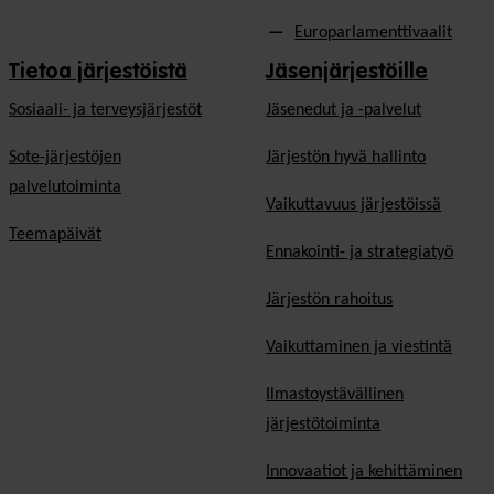
Europarlamenttivaalit
Tietoa järjestöistä
Jäsenjärjestöille
Sosiaali- ja terveysjärjestöt
Jäsen­edut ja -palvelut
Sote-järjestöjen
Järjestön hyvä hallinto
palvelutoiminta
Vaikuttavuus järjestöissä
Teemapäivät
Ennakointi- ja strategiatyö
Järjestön rahoitus
Vaikuttaminen ja viestintä
Ilmastoystävällinen
järjestötoiminta
Innovaatiot ja kehittäminen