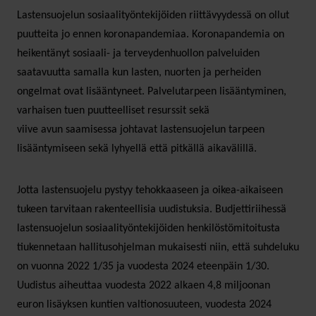
Lastensuojelun sosiaalityöntekijöiden riittävyydessä on ollut
puutteita jo ennen koronapandemiaa. Koronapandemia on
heikentänyt sosiaali- ja terveydenhuollon palveluiden
saatavuutta samalla kun lasten, nuorten ja perheiden
ongelmat ovat lisääntyneet. Palvelutarpeen lisääntyminen,
varhaisen tuen puutteelliset resurssit sekä
viive avun saamisessa johtavat lastensuojelun tarpeen
lisääntymiseen sekä lyhyellä että pitkällä aikavälillä.
Jotta lastensuojelu pystyy tehokkaaseen ja oikea-aikaiseen
tukeen tarvitaan rakenteellisia uudistuksia. Budjettiriihessä
lastensuojelun sosiaalityöntekijöiden henkilöstömitoitusta
tiukennetaan hallitusohjelman mukaisesti niin, että suhdeluku
on vuonna 2022 1/35 ja vuodesta 2024 eteenpäin 1/30.
Uudistus aiheuttaa vuodesta 2022 alkaen 4,8 miljoonan
euron lisäyksen kuntien valtionosuuteen, vuodesta 2024