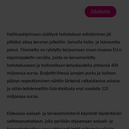
Eduskunta
Hallitusohjelmaan sisältyvä hoitotakuun edistäminen jäi
pitkäksi aikaa koronan jalkoihin. Samalla hoito- ja hoivavelka
paisui. Tilannetta on ryhdytty korjaamaan muun muassa EU:n
elpymispaketin varoilla, joista on korvamerkitty
hoitotakuuseen ja hoitovelkaan kehyskaudella yhteensä 400
miljoonaa euroa. Budjettiriihessä jonojen purku ja hoitoon
pääsyn nopeuttaminen nähtiin tärkeinä ratkaistavina asioina
ja niihin kohdennettiin lisärahoitusta ensi vuodelle 125
miljoonaa euroa.
Elokuussa sosiaali- ja terveysministeriö käynnisti täydentävän
valtionavustushaun, jolla pyritään ohjaamaan sosiaali- ja