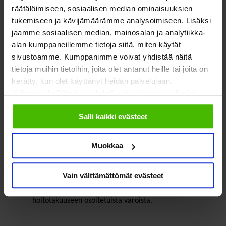
vapaaehtoisuuteen pohjautuen, mutta hoitotakuuta
räätälöimiseen, sosiaalisen median ominaisuuksien
tukeva lainsäädäntö tullaan rakentamaan vielä tämän
tukemiseen ja kävijämäärämme analysoimiseen. Lisäksi
hallituskauden aikana.
jaamme sosiaalisen median, mainosalan ja analytiikka-
alan kumppaneillemme tietoja siitä, miten käytät
Lastensuojelun sosiaalityöntekijöiden
sivustoamme. Kumppanimme voivat yhdistää näitä
henkilöstömitoitusta tiukennetaan. Asiakasmäärän
tietoja muihin tietoihin, joita olet antanut heille tai joita on
rajaaminen edistää lapsen edun toteutumista
kerätty, kun olet käyttänyt heidän palvelujaan.
edistämällä sosiaalityön saatavuutta, laatua ja
Valitsemalla "Yksityiskohdat" voit vaikuttaa sallimiisi
vaikuttavuutta.
evästeisiin.
Salli kaikki evästeet
Mitä huonoa tai epäselvää?
Muokkaa
Terapiatakuulle ei osoitettu erikseen rahaa. On
epäselvää, voiko terapiatakuu toteutua osana
Vain välttämättömät evästeet
hoitotakuun tiukentamista ja riittääkö sille rahoitusta
hoitotakuuseen osoitetuista varoista.