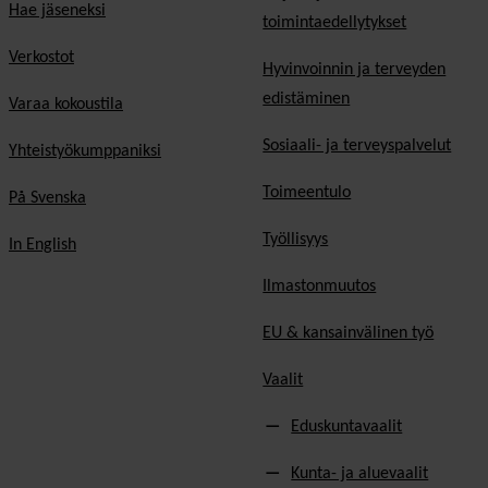
Hae jäseneksi
toimintaedellytykset
Verkostot
Hyvinvoinnin ja terveyden
edistäminen
Varaa kokoustila
Sosiaali- ja terveyspalvelut
Yhteistyökumppaniksi
Toimeentulo
På Svenska
Työllisyys
In English
Ilmastonmuutos
EU & kansainvälinen työ
Vaalit
Eduskuntavaalit
Kunta- ja aluevaalit