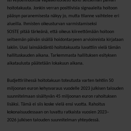
terveydenhuoltoa vapaaehtoisesti kohti seitsemän päivän
hoitotakuuta. Jonkin verran positiivisia signaaleita hoitoon
pääsyn paranemisesta näkyy jo, mutta tilanne vaihtelee eri
alueilla. Ihmisten oikeusturvan varmistamiseksi
SOSTE pitää tärkeänä, että oikeus kiireettömään hoitoon
seitsemän päivän sisällä hoidontarpeen arvioinnista kirjataan
lakiin. Uusi lainsäädäntö hoitotakuusta luvattiin vielä tämän
hallituskauden aikana. Tarkemmasta hallituksen esityksen
aikataulusta päätetään lokakuun aikana.
Budjettiriihessä hoitotakuun toteutusta varten tehtiin 50
miljoonan euron kehysvaraus vuodelle 2023 julkisen talouden
suunnitelmaan sisältyvän 45 miljoonan euron rahoituksen
lisäksi. Tämä ei siis koske vielä ensi vuotta. Rahoitus
kokonaisuudessaan on luvattu ratkaista vuosien 2023–
2026 julkisen talouden suunnitelman yhteydessä.