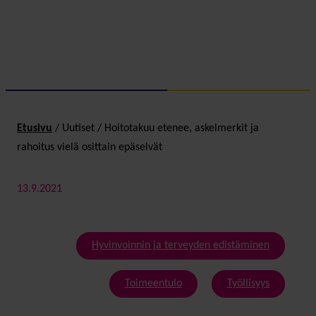
Etusivu
/
Uutiset
/
Hoitotakuu etenee, askelmerkit ja
rahoitus vielä osittain epäselvät
13.9.2021
Hyvinvoinnin ja terveyden edistäminen
Toimeentulo
Työllisyys