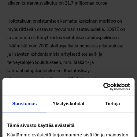
alkaen kustannusvaikutus on 21,7 miljoonaa euroa.
Hoitotakuun onnistumisen kannalta keskeinen merkitys on
myös riittävän osaavan työvoiman saatavuudella. SOSTE on
jo aiemmin esittänyt korkeakoulutuksen aloituspaikkojen
lisäämistä noin 7000 aloituspaikalla nopeassa aikataulussa
ja lisäysten kohdentamista erityisesti sosiaali- ja
terveysalojen koulutukseen, mm. lääkäri- ja
sairaanhoitajakoulutukseen. Koulutuslisäys
ei auta terveydenhuollon akuuttiin työvoimatarpeeseen,
mutta on pidemmällä aikavälillä keskeinen osa hoitotakuun
kestävää toteuttamista.
Suostumus
Yksityiskohdat
Tietoja
Mitä hyvää?
Tämä sivusto käyttää evästeitä
Hoitotakuun tiukentaminen etenee. Aluksi
Käytämme evästeitä tarjoamamme sisällön ja mainosten