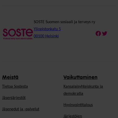
SOSTE Suomen sosiaali ja terveys ry
Yliopistonkatu 5
Faceboo
Twitte
00100 Helsinki
Meistä
Vaikuttaminen
Tietoa Sostesta
Kansalaisyhteiskunta ja
demokratia
Jäsenjärjestöt
Hyvinvointitalous
Jäsenedut ja -palvelut
Järjestöjen