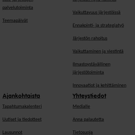
palvelutoiminta
Vaikuttavuus järjestöissä
Teemapäivät
Ennakointi- ja strategiatyö
Järjestön rahoitus
Vaikuttaminen ja viestintä
Ilmastoystävällinen
järjestötoiminta
Innovaatiot ja kehittäminen
Ajankohtaista
Yhteystiedot
Tapahtumakalenteri
Medialle
Uutiset ja tiedotteet
Anna palautetta
Lausunnot
Tietosuoja