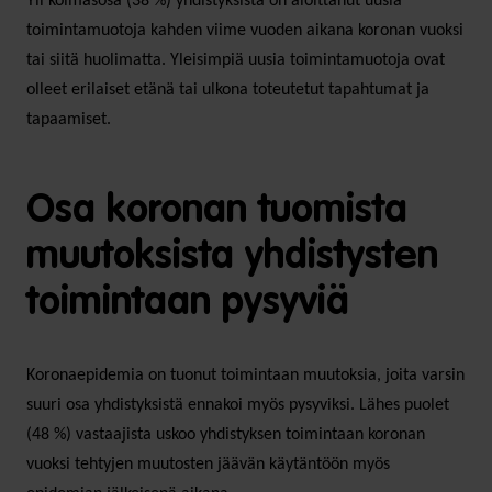
Yli kolmasosa (38 %) yhdistyksistä on aloittanut uusia
toimintamuotoja kahden viime vuoden aikana koronan vuoksi
tai siitä huolimatta. Yleisimpiä uusia toimintamuotoja ovat
olleet erilaiset etänä tai ulkona toteutetut tapahtumat ja
tapaamiset.
Osa koronan tuomista
muutoksista yhdistysten
toimintaan pysyviä
Koronaepidemia on tuonut toimintaan muutoksia, joita varsin
suuri osa yhdistyksistä ennakoi myös pysyviksi. Lähes puolet
(48 %) vastaajista uskoo yhdistyksen toimintaan koronan
vuoksi tehtyjen muutosten jäävän käytäntöön myös