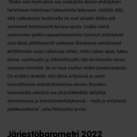
”Koska vain hyvin pieni osa vastaajista kertoo yhdistyksen
harkinneen toiminnan lakkaamista kokonaan, näyttää siltä,
että vaikeuksista huolimatta ne ovat ainakin tähän asti
selvinneet kohtalaisesti korona-ajasta. Lisäksi nämä
useimmiten pelkin vapaaehtoisvoimin toimivat yhdistykset
ovat tässä pitkittyneesti vaikeassa tilanteessa onnistuneet
kehittämään uusia ratkaisuja siihen, miten jakaa apua, tukea,
tietoa, osallisuutta ja yhteisöllisyyttä sitä tarvitseville oman
alueensa ihmisille. Se on hyvä osoitus niiden joustavuudesta.
On erittäin tärkeää, että tämä erityisissä ja usein
haavoittuvissa elämäntilanteissa olevien ihmisten
hyvinvointia edistävä osa järjestökenttää säilyttää
elinvoimansa ja toimintaedellytyksensä – myös ja erityisesti
poikkeusaikoina”, Juha Peltosalmi arvioi.
Järjestöbarometri 2022