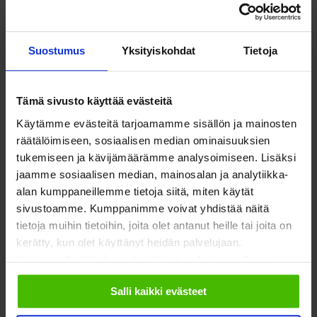
syntipukki, mutta pitää muistaa, että usein kiusaajalla
itselläänkin on paha olla. Pahaolo tai esimerkiksi huono
Suostumus
Yksityiskohdat
Tietoja
itsetunto voi purkautua kiusaamisena”, sanoo Keravan
Sompion koulun rehtori
Päivi Kunnas
.
Tämä sivusto käyttää evästeitä
Käytämme evästeitä tarjoamamme sisällön ja mainosten
Koulukiusaamisen ja -
räätälöimiseen, sosiaalisen median ominaisuuksien
tukemiseen ja kävijämäärämme analysoimiseen. Lisäksi
väkivallan ehkäisy on
jaamme sosiaalisen median, mainosalan ja analytiikka-
kaikkien asia
alan kumppaneillemme tietoja siitä, miten käytät
sivustoamme. Kumppanimme voivat yhdistää näitä
tietoja muihin tietoihin, joita olet antanut heille tai joita on
Miten koulukiusaamista ja -väkivaltaa voi ehkäistä? Mitä
kerätty, kun olet käyttänyt heidän palvelujaan.
Valitsemalla "Yksityiskohdat" voit vaikuttaa sallimiisi
toiveita koululla on huoltajille ja päättäjille, jotta kiusaamista
evästeisiin.
voitaisiin vähentää? Entä mitä apua järjestöt tarjoavat?
Salli kaikki evästeet