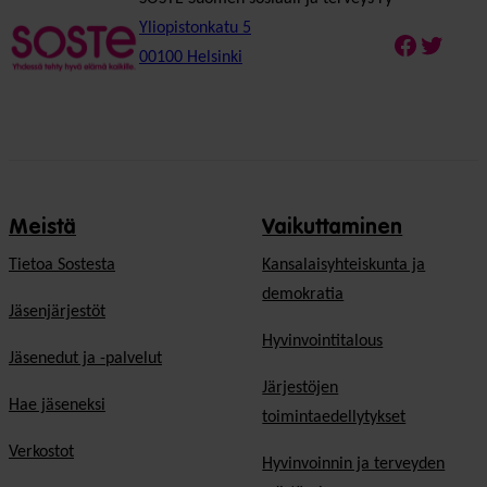
Yliopistonkatu 5
Faceboo
Twitte
00100 Helsinki
Meistä
Vaikuttaminen
Tietoa Sostesta
Kansalaisyhteiskunta ja
demokratia
Jäsenjärjestöt
Hyvinvointitalous
Jäsenedut ja -palvelut
Järjestöjen
Hae jäseneksi
toimintaedellytykset
Verkostot
Hyvinvoinnin ja terveyden