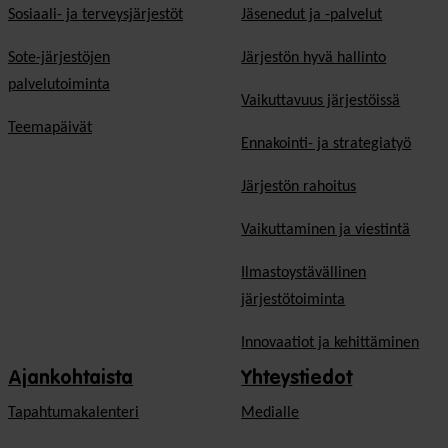
Sosiaali- ja terveysjärjestöt
Jäsen­edut ja -palvelut
Sote-järjestöjen
Järjestön hyvä hallinto
palvelutoiminta
Vaikuttavuus järjestöissä
Teemapäivät
Ennakointi- ja strategiatyö
Järjestön rahoitus
Vaikuttaminen ja viestintä
Ilmastoystävällinen
järjestötoiminta
Innovaatiot ja kehittäminen
Ajankohtaista
Yhteystiedot
Tapahtumakalenteri
Medialle