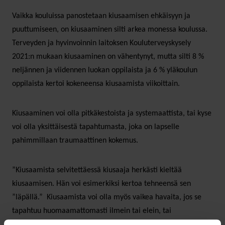
Vaikka kouluissa panostetaan kiusaamisen ehkäisyyn ja
puuttumiseen, on kiusaaminen silti arkea monessa koulussa.
Terveyden ja hyvinvoinnin laitoksen Kouluterveyskysely
2021:n mukaan kiusaaminen on vähentynyt, mutta silti 8 %
neljännen ja viidennen luokan oppilaista ja 6 % yläkoulun
oppilaista kertoi kokeneensa kiusaamista viikoittain.
Kiusaaminen voi olla pitkäkestoista ja systemaattista, tai kyse
voi olla yksittäisestä tapahtumasta, joka on lapselle
pahimmillaan traumaattinen kokemus.
”Kiusaamista selvitettäessä kiusaaja herkästi kieltää
kiusaamisen. Hän voi esimerkiksi kertoa tehneensä sen
”läpällä.” Kiusaamista voi olla myös vaikea havaita, jos se
tapahtuu huomaamattomasti ilmein tai elein, tai
sosiaalisessa mediassa tai vapaa-ajalla. Kiusaaja on