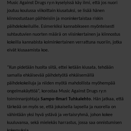
Music Against Drugs ry:n kyselyissä käy ilmi, että jos nuori
joutuu koulussa viikoittain kiusatuksi, se lisää hänen
kiinnostustaan päihteisiin ja moninkertaistaa riskin
päihdekokeiluille. Esimerkiksi kannabikseen myönteisesti
suhtautuvien nuorten määrä on viisinkertainen ja kiinnostus
kokeilla kannabista kolminkertainen verrattuna nuoriin, jotka
eivät kiusaamista koe.
”Kun pidetään huolta siitä, ettei ketään kiusata, tehdään
samalla ehkäisevää päihdetyötä ehkäisemällä
päihdekokeiluja ja niiden myötä mahdollista myöhempää
ongelmakäyttöä”, korostaa Music Against Drugs ry:n
toiminnanjohtaja
Sampo-Ilmari Tuhkalehto
. Hän jatkaa, että
tärkeää on myös se, että jokaisella lapsella ja nuorella on
vähintään yksi hyvä ystävä ja vertaisryhmä, johon kokee
kuuluvansa, sekä mielekäs harrastus, jossa saa onnistumisen
kokemuksia.