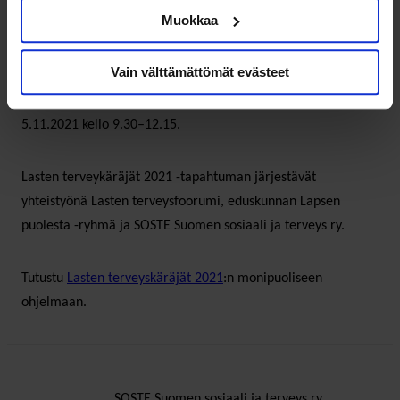
Näihin kysymyksiin vastaavat muun muassa Sampo-Ilmari
Muokkaa
Tuhkalehto, Päivi Kunnas, lapsiasiavaltuutettu
Elina
Pekkarinen
, Mieli ry:n varhaiskasvatus- ja koulutyön yksikön
Vain välttämättömät evästeet
päällikkö
Anniina Pesonen
sekä Aseman Lapset ry:n
kouluttaja
Mari Siren
Lasten terveyskäräjillä perjantaina
5.11.2021 kello 9.30–12.15.
Lasten terveykäräjät 2021 -tapahtuman järjestävät
yhteistyönä Lasten terveysfoorumi, eduskunnan Lapsen
puolesta -ryhmä ja SOSTE Suomen sosiaali ja terveys ry.
Tutustu
Lasten terveyskäräjät 2021
:n monipuoliseen
ohjelmaan.
SOSTE Suomen sosiaali ja terveys ry