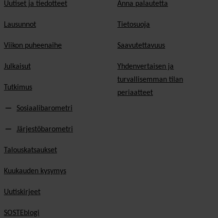
Uutiset ja tiedotteet
Anna palautetta
Lausunnot
Tietosuoja
Viikon puheenaihe
Saavutettavuus
Julkaisut
Yhdenvertaisen ja
turvallisemman tilan
Tutkimus
periaatteet
Sosiaalibarometri
Järjestöbarometri
Talouskatsaukset
Kuukauden kysymys
Uutiskirjeet
SOSTEblogi