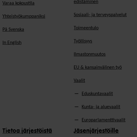
edistäminen
Varaa kokoustila
Sosiaali- ja terveyspalvelut
Yhteistyökumppaniksi
Toimeentulo
På Svenska
Työllisyys
In English
Ilmastonmuutos
EU & kansainvälinen työ
Vaalit
Eduskuntavaalit
Kunta- ja aluevaalit
Europarlamenttivaalit
Tietoa järjestöistä
Jäsenjärjestöille