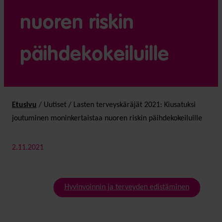
nuoren riskin
päihdekokeiluille
Etusivu
/
Uutiset
/
Lasten terveyskäräjät 2021: Kiusatuksi
joutuminen moninkertaistaa nuoren riskin päihdekokeiluille
2.11.2021
Hyvinvoinnin ja terveyden edistäminen