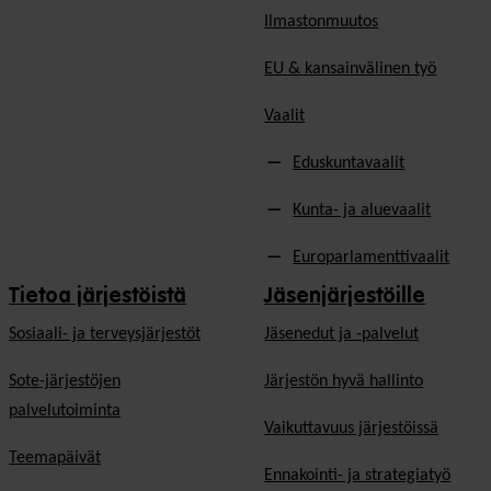
Ilmastonmuutos
EU & kansainvälinen työ
Vaalit
Eduskuntavaalit
Kunta- ja aluevaalit
Europarlamenttivaalit
Tietoa järjestöistä
Jäsenjärjestöille
Sosiaali- ja terveysjärjestöt
Jäsen­edut ja -palvelut
Sote-järjestöjen
Järjestön hyvä hallinto
palvelutoiminta
Vaikuttavuus järjestöissä
Teemapäivät
Ennakointi- ja strategiatyö