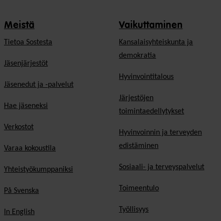
Meistä
Vaikuttaminen
Tietoa Sostesta
Kansalaisyhteiskunta ja
demokratia
Jäsenjärjestöt
Hyvinvointitalous
Jäsenedut ja -palvelut
Järjestöjen
Hae jäseneksi
toimintaedellytykset
Verkostot
Hyvinvoinnin ja terveyden
edistäminen
Varaa kokoustila
Sosiaali- ja terveyspalvelut
Yhteistyökumppaniksi
Toimeentulo
På Svenska
Työllisyys
In English