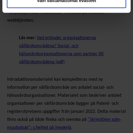
Vain välttämättömät evästeet
Introduktionsmaterialet finns på både finska och svenska på
”Järjestöjen sote-muutostuki”: s helhet på Innokylä-
webbtjänsten.
Läs mer:
Vad erbjuder organisationerna
välfärdsområdena? Social- och
hälsovårdsorganisationerna som partner till
välfärdsområdena (pdf)
Introduktionsmaterialet kan kompletteras med ny
information per välfärdsområde om antalet social- och
hälsovårdsorganisationer. Materialet som beskriver antalet
organisationer per välfärdsområde bygger på Patent- och
registerstyrelsens uppgifter från januari 2022. Detta material
finns också på både finska och svenska på
”Järjestöjen sote-
muutostuki”: s helhet på Innokylä
.