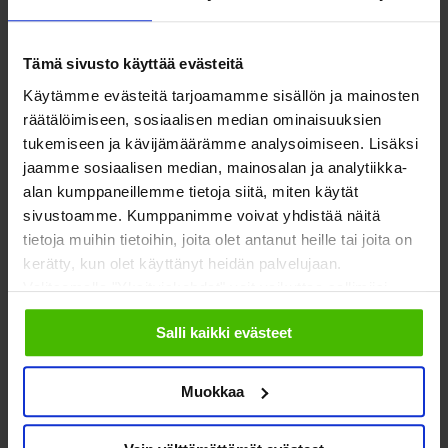
invånarna i välfärdsområdet.
Tämä sivusto käyttää evästeitä
Käytämme evästeitä tarjoamamme sisällön ja mainosten
Det finns också
räätälöimiseen, sosiaalisen median ominaisuuksien
information om antalet
tukemiseen ja kävijämäärämme analysoimiseen. Lisäksi
jaamme sosiaalisen median, mainosalan ja analytiikka-
organisationer i olika
alan kumppaneillemme tietoja siitä, miten käytät
sivustoamme. Kumppanimme voivat yhdistää näitä
välfärdsområden
tietoja muihin tietoihin, joita olet antanut heille tai joita on
kerätty, kun olet käyttänyt heidän palvelujaan.
Valitsemalla "Yksityiskohdat" voit vaikuttaa sallimiisi
Meningen är att materialet ska användas på
evästeisiin.
introduktionsevenemang för fullmäktigeledamöterna i
Salli kaikki evästeet
välfärdsområdena. Det kan användas inte bara av
fullmäktigeledamöterna, utan också av till exempel
Muokkaa
välfärdsområdenas tjänstemän och som stöd för
organisationernas eget påverkansarbete.