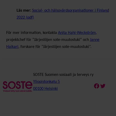
Läs mer:
Social- och hälsovårdsorganisationer i Finland
2022 (pdf)
För mer information, kontakta
Anita Hahl-Weckström
,
projektchef för ”Järjestöjen sote-muutostuki” och
Janne
Haikari
, forskare för ”Järjestöjen sote-muutostuki”.
SOSTE Suomen sosiaali ja terveys ry
Yliopistonkatu 5
Faceboo
Twitte
00100 Helsinki