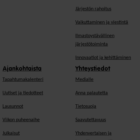
Järjestön rahoitus
Vaikuttaminen ja viestintä
Ilmastoystävällinen
järjestötoiminta
Innovaatiot ja kehittäminen
Ajankohtaista
Yhteystiedot
Tapahtumakalenteri
Medialle
Uutiset ja tiedotteet
Anna palautetta
Lausunnot
Tietosuoja
Viikon puheenaihe
Saavutettavuus
Julkaisut
Yhdenvertaisen ja