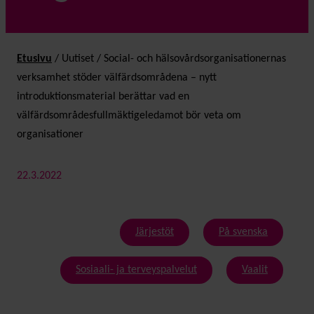
Etusivu
/
Uutiset
/
Social- och hälsovårdsorganisationernas
verksamhet stöder välfärdsområdena – nytt
introduktionsmaterial berättar vad en
välfärdsområdesfullmäktigeledamot bör veta om
organisationer
22.3.2022
Järjestöt
På svenska
Sosiaali- ja terveyspalvelut
Vaalit