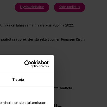
Hyvinvointialue
Sote-uudistus
 708, mikä on lähes sama määrä kuin vuonna 2022.
, säätiöt säätiörekisteristä sekä Suomen Punaisen Ristin
Tietoja
vanhaa ja perustettiin kuusi uutta sote-säätiötä.
 ominaisuuksien tukemiseen