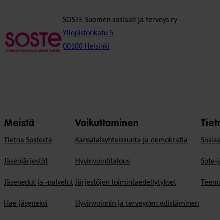
SOSTE Suomen sosiaali ja terveys ry
Yliopistonkatu 5
00100 Helsinki
Meistä
Vaikuttaminen
Tiet
Tietoa Sostesta
Kansalaisyhteiskunta ja demokratia
Sosiaa
Jäsenjärjestöt
Hyvinvointitalous
Sote-j
Jäsenedut ja -palvelut
Järjestöjen toimintaedellytykset
Teema
Hae jäseneksi
Hyvinvoinnin ja terveyden edistäminen