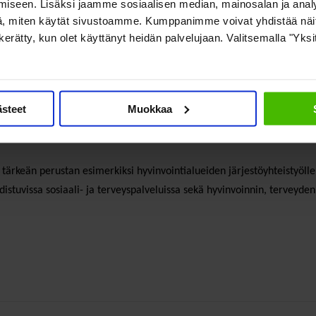
hityksestä on tärkeää myös hy
iseen. Lisäksi jaamme sosiaalisen median, mainosalan ja analy
, miten käytät sivustoamme. Kumppanimme voivat yhdistää näitä t
on kerätty, kun olet käyttänyt heidän palvelujaan. Valitsemalla "Yks
aavat hyvinvointialueet aloittivat toimintansa vuodenvaihteessa. Lisäks
ästeet
Muokkaa
rät myös hyvinvointialueittain. Eniten sosiaali- ja terveysjärjestöjä o
n hyvinvointialueella (935).
 tärkeän perustan esimerkiksi hyvinvointialueiden järjestöyhteistyöl
istuvissa sosiaali- ja terveyspalveluissa sekä hyvinvoinnin, terveyden