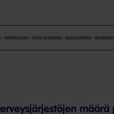
ä
Vaikuttaminen
Tietoa järjestöistä
Jäsenjärjestöille
Ajankohtais
 terveys­järjestöjen määrä