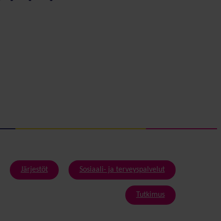
Järjestöt
Sosiaali- ja terveyspalvelut
Tutkimus