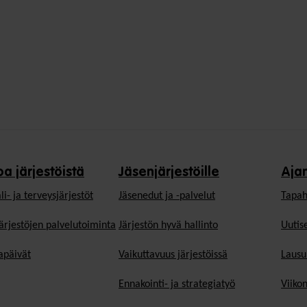
oa järjestöistä
Jäsenjärjestöille
Aja
li- ja terveysjärjestöt
Jäsen­edut ja -palvelut
Tapah
ärjestöjen palvelutoiminta
Järjestön hyvä hallinto
Uutise
päivät
Vaikuttavuus järjestöissä
Lausu
Ennakointi- ja strategiatyö
Viiko