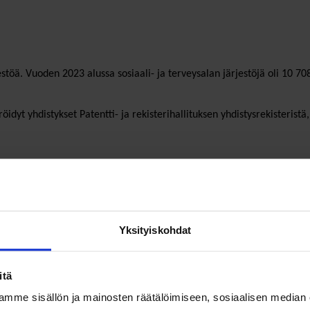
estöä. Vuoden 2023 alussa sosiaali- ja terveysalan järjestöjä oli 10
dyt yhdistykset Patentti- ja rekisterihallituksen yhdistysrekisteristä
 (innokyla.fi)
a perustettiin 205.
Yksityiskohdat
tuja ja uusia säätiöitä oli yhtä paljon. Vuonna 2022 lopetettiin kuusi 
itä
mme sisällön ja mainosten räätälöimiseen, sosiaalisen median