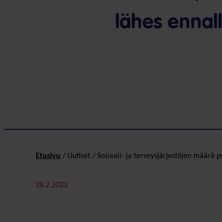
lähes ennal
Etusivu
/
Uutiset
/
Sosiaali- ja terveys­järjestöjen määrä 
28.2.2023