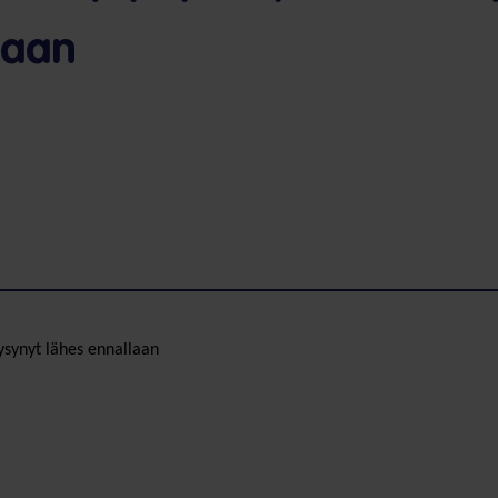
laan
pysynyt lähes ennallaan