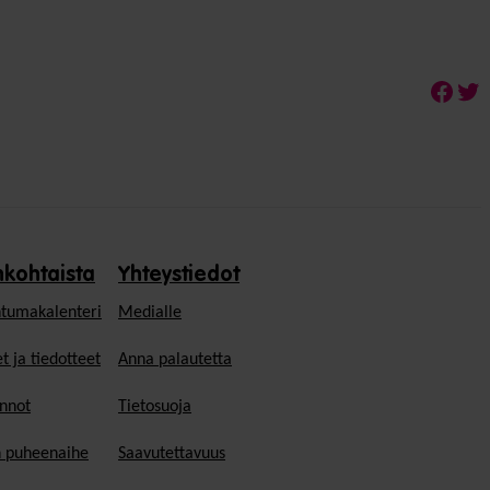
Face
Twi
nkohtaista
Yhteystiedot
tumakalenteri
Medialle
t ja tiedotteet
Anna palautetta
nnot
Tietosuoja
n puheenaihe
Saavutettavuus