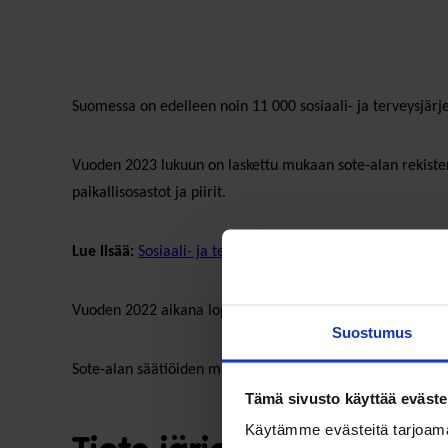
Suomessa on edelleen noin 11 000 sosiaali- ja terveysjärj
Vuoden 2023 lukuun on laskettu mukaan sote-alan rekisteröi
paikallisosastot ja piirit.
Lue lisää:
Sosiaali- ja terveysjärjestöt Suomessa 2023 (pdf)
Vuoden 2022 aikana lopetettiin 210 sote-yhdistystä ja uusi
Suostumus
Sote-alan säätiöiden määrä pysyi ennallaan, sillä lakkautet
Tämä sivusto käyttää eväste
Käytämme evästeitä tarjoama