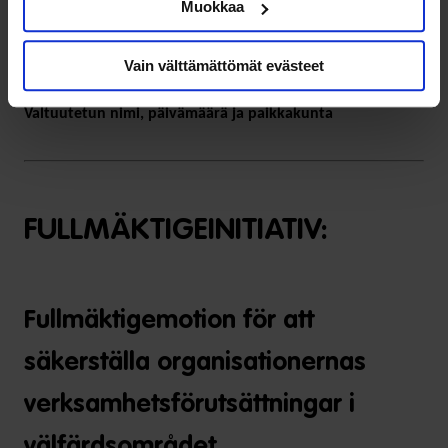
tulevaisuudessa.
Muokkaa
määritellään/päätetään vastuutaho, jolle jatkossa
kuuluu järjestöjen tukeminen hyvinvointialueella.
Vain välttämättömät evästeet
Valtuutetun nimi, päivämäärä ja paikkakunta
FULLMÄKTIGEINITIATIV:
Fullmäktigemotion för att
säkerställa organisationernas
verksamhetsförutsättningar i
välfärdsområdet