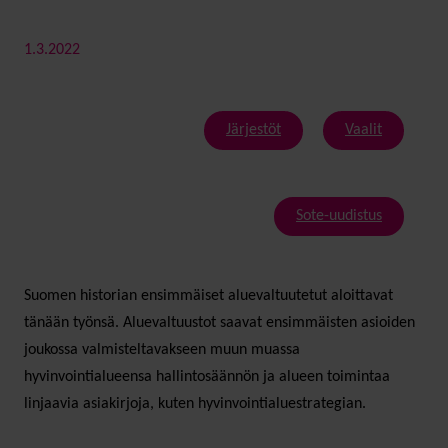
1.3.2022
Järjestöt
Vaalit
Sote-uudistus
Suomen historian ensimmäiset aluevaltuutetut aloittavat
tänään työnsä. Aluevaltuustot saavat ensimmäisten asioiden
joukossa valmisteltavakseen muun muassa
hyvinvointialueensa hallintosäännön ja alueen toimintaa
linjaavia asiakirjoja, kuten hyvinvointialuestrategian.