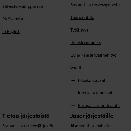
Sosiaali- ja terveyspalvelut
Yhteistyökumppaniksi
Toimeentulo
På Svenska
Työllisyys
In English
Ilmastonmuutos
EU & kansainvälinen työ
Vaalit
Eduskuntavaalit
Kunta- ja aluevaalit
Europarlamenttivaalit
Tietoa järjestöistä
Jäsenjärjestöille
Sosiaali- ja terveysjärjestöt
Jäsen­edut ja -palvelut