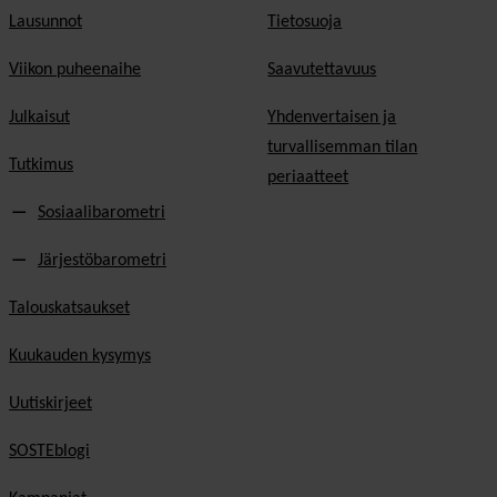
Lausunnot
Tietosuoja
Viikon puheenaihe
Saavutettavuus
Julkaisut
Yhdenvertaisen ja
turvallisemman tilan
Tutkimus
periaatteet
Sosiaalibarometri
Järjestöbarometri
Talouskatsaukset
Kuukauden kysymys
Uutiskirjeet
SOSTEblogi