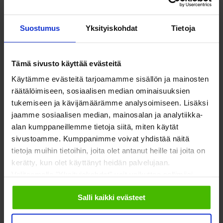
Järjestöjen toiminnan tukeminen on jatkossa sekä
Suostumus
Yksityiskohdat
Tietoja
hyvinvointialueiden että kuntien vastuulla. On tärkeää, että
toimintatavoista sovitaan yhdessä alueen kuntien kanssa niin,
etteivät järjestöjen toimintamahdollisuudet vaarannu
Tämä sivusto käyttää evästeitä
muutosvaiheessa. Käytännössä tämä tarkoittaa muun muassa
Käytämme evästeitä tarjoamamme sisällön ja mainosten
tilojen luovuttamista järjestöjen käyttöön, järjestöavustuksien
räätälöimiseen, sosiaalisen median ominaisuuksien
takaamista sekä kuntien ja hyvinvointialueiden vastuista
tukemiseen ja kävijämäärämme analysoimiseen. Lisäksi
sopimista.
jaamme sosiaalisen median, mainosalan ja analytiikka-
alan kumppaneillemme tietoja siitä, miten käytät
sivustoamme. Kumppanimme voivat yhdistää näitä
Esitän/Esitämme, että vuoden 2022 aikana XXX
tietoja muihin tietoihin, joita olet antanut heille tai joita on
hyvinvointialueella
kerätty, kun olet käyttänyt heidän palvelujaan.
Valitsemalla "Yksityiskohdat" voit vaikuttaa sallimiisi
luodaan ja sovitaan yhdessä alueen kuntien kanssa
evästeisiin.
toimintaperiaatteet järjestöjen tukemisesta, joiden
Salli kaikki evästeet
avulla turvataan järjestöjen toimintaedellytykset myös