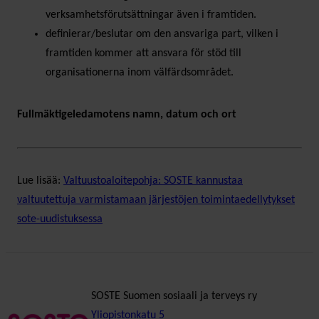
verksamhetsförutsättningar även i framtiden.
definierar/beslutar om den ansvariga part, vilken i
framtiden kommer att ansvara för stöd till
organisationerna inom välfärdsområdet.
Fullmäktigeledamotens namn, datum och ort
Lue lisää:
Valtuustoaloitepohja: SOSTE kannustaa
valtuutettuja varmistamaan järjestöjen toimintaedellytykset
sote-uudistuksessa
SOSTE Suomen sosiaali ja terveys ry
Yliopistonkatu 5