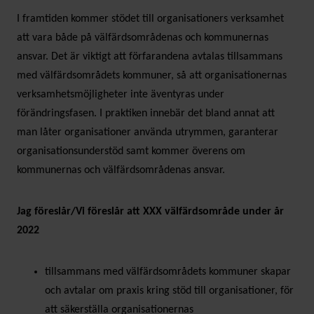
I framtiden kommer stödet till organisationers verksamhet
att vara både på välfärdsområdenas och kommunernas
ansvar. Det är viktigt att förfarandena avtalas tillsammans
med välfärdsområdets kommuner, så att organisationernas
verksamhetsmöjligheter inte äventyras under
förändringsfasen. I praktiken innebär det bland annat att
man låter organisationer använda utrymmen, garanterar
organisationsunderstöd samt kommer överens om
kommunernas och välfärdsområdenas ansvar.
Jag föreslår/Vi föreslår att XXX välfärdsområde under år
2022
tillsammans med välfärdsområdets kommuner skapar
och avtalar om praxis kring stöd till organisationer, för
att säkerställa organisationernas