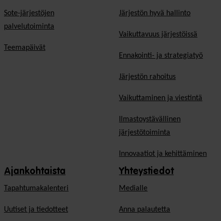
Sote-järjestöjen
Järjestön hyvä hallinto
palvelutoiminta
Vaikuttavuus järjestöissä
Teemapäivät
Ennakointi- ja strategiatyö
Järjestön rahoitus
Vaikuttaminen ja viestintä
Ilmastoystävällinen
järjestötoiminta
Innovaatiot ja kehittäminen
Ajankohtaista
Yhteystiedot
Tapahtumakalenteri
Medialle
Uutiset ja tiedotteet
Anna palautetta