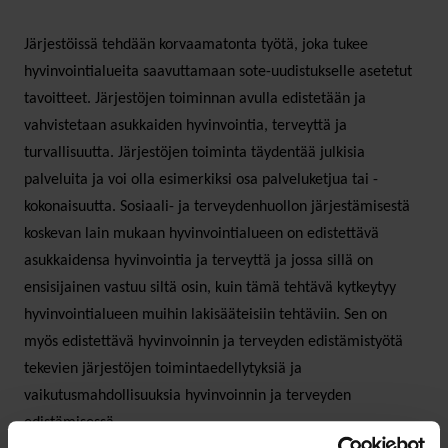
Järjestöissä tehdään korvaamatonta työtä, joka tukee
hyvinvointialueita saavuttamaan sote-uudistukselle asetetut
tavoitteet. Järjestöjen toiminnan avulla edistetään ja
vahvistetaan asukkaiden hyvinvointia, terveyttä ja
turvallisuutta. Järjestöjen toiminta täydentää julkisia
palveluita ja voi olla esimerkiksi osa palveluketjua tai -
kokonaisuutta. Sosiaali- ja terveydenhuollon järjestämisestä
koskevan lain mukaan hyvinvointialueen on edistettävä
asukkaidensa hyvinvointia ja terveyttä ja jossa sillä on
ensisijainen vastuu siltä osin, kuin tämä tehtävä kytkeytyy
hyvinvointialueen muihin lakisääteisiin tehtäviin. Sen on
myös edistettävä hyvinvoinnin ja terveyden edistämistyötä
tekevien järjestöjen toimintaedellytyksiä ja
vaikutusmahdollisuuksia hyvinvoinnin ja terveyden
edistämisessä.