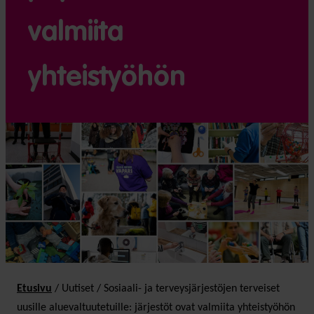
valmiita
yhteistyöhön
Etusivu
/
Uutiset
/
Sosiaali- ja terveysjärjestöjen terveiset
uusille aluevaltuutetuille: järjestöt ovat valmiita yhteistyöhön