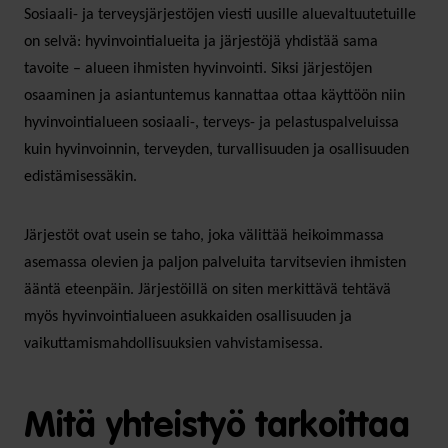
Sosiaali- ja terveysjärjestöjen viesti uusille aluevaltuutetuille
on selvä: hyvinvointialueita ja järjestöjä yhdistää sama
tavoite – alueen ihmisten hyvinvointi. Siksi järjestöjen
osaaminen ja asiantuntemus kannattaa ottaa käyttöön niin
hyvinvointialueen sosiaali-, terveys- ja pelastuspalveluissa
kuin hyvinvoinnin, terveyden, turvallisuuden ja osallisuuden
edistämisessäkin.
Järjestöt ovat usein se taho, joka välittää heikoimmassa
asemassa olevien ja paljon palveluita tarvitsevien ihmisten
ääntä eteenpäin. Järjestöillä on siten merkittävä tehtävä
myös hyvinvointialueen asukkaiden osallisuuden ja
vaikuttamismahdollisuuksien vahvistamisessa.
Mitä yhteistyö tarkoittaa