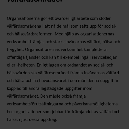
Organisationerna gör ett ovärderligt arbete som stöder
välfärdsområdena i att nå de mål som satts upp för social-
och hälsovårdsreformen. Med hjälp av organisationernas
verksamhet främjas och stärks invånarnas välfärd, hälsa och
trygghet. Organisationernas verksamhet kompletterar
offentliga tjänster och kan till exempel ingå i servicekedjan
eller -helheten. Enligt lagen om ordnandet av social- och
hälsovården ska välfärdsområdet främja invånarnas välfärd
och hälsa och ha huvudansvaret i den mån denna uppgift är
kopplad till andra lagstadgade uppgifter inom
välfärdsområdet. Den måste också främja
verksamhetsförutsättningarna och påverkansmöjligheterna
hos organisationer som jobbar för främjandet av välfärd och
hälsa, i just dessa uppdrag.