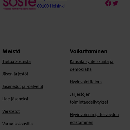
Faceboo
Twitte
00100 Helsinki
Meistä
Vaikuttaminen
Tietoa Sostesta
Kansalaisyhteiskunta ja
demokratia
Jäsenjärjestöt
Hyvinvointitalous
Jäsenedut ja -palvelut
Järjestöjen
Hae jäseneksi
toimintaedellytykset
Verkostot
Hyvinvoinnin ja terveyden
edistäminen
Varaa kokoustila