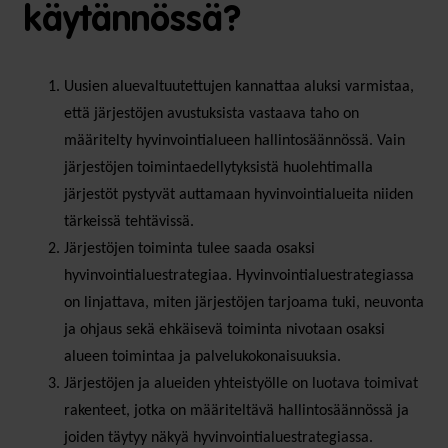
käytännössä?
Uusien aluevaltuutettujen kannattaa aluksi varmistaa,
että järjestöjen avustuksista vastaava taho on
määritelty hyvinvointialueen hallintosäännössä. Vain
järjestöjen toimintaedellytyksistä huolehtimalla
järjestöt pystyvät auttamaan hyvinvointialueita niiden
tärkeissä tehtävissä.
Järjestöjen toiminta tulee saada osaksi
hyvinvointialuestrategiaa. Hyvinvointialuestrategiassa
on linjattava, miten järjestöjen tarjoama tuki, neuvonta
ja ohjaus sekä ehkäisevä toiminta nivotaan osaksi
alueen toimintaa ja palvelukokonaisuuksia.
Järjestöjen ja alueiden yhteistyölle on luotava toimivat
rakenteet, jotka on määriteltävä hallintosäännössä ja
joiden täytyy näkyä hyvinvointialuestrategiassa.