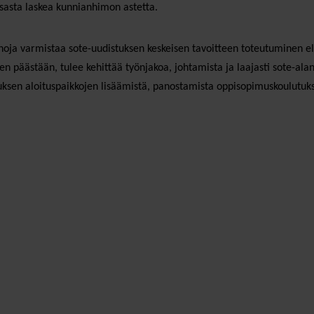
iisasta laskea kunnianhimon astetta.
oja varmistaa sote-uudistuksen keskeisen tavoitteen toteutuminen el
n päästään, tulee kehittää työnjakoa, johtamista ja laajasti sote-alan 
uksen aloituspaikkojen lisäämistä, panostamista oppisopimuskoulutu