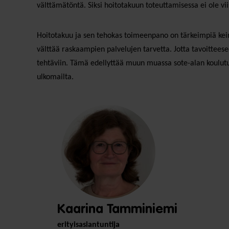
välttämätöntä. Siksi hoitotakuun toteuttamisessa ei ole v
Hoitotakuu ja sen tehokas toimeenpano on tärkeimpiä kein
välttää raskaampien palvelujen tarvetta. Jotta tavoitteesee
tehtäviin. Tämä edellyttää muun muassa sote-alan koulut
ulkomailta.
Kaarina Tamminiemi
erityisasiantuntija