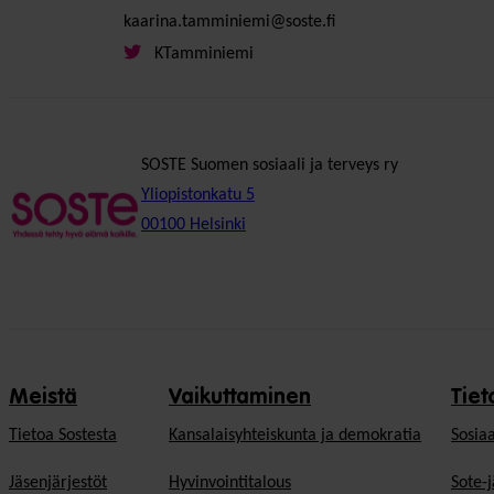
kaarina.tamminiemi@soste.fi
KTamminiemi
SOSTE Suomen sosiaali ja terveys ry
Yliopistonkatu 5
00100 Helsinki
Meistä
Vaikuttaminen
Tiet
Tietoa Sostesta
Kansalaisyhteiskunta ja demokratia
Sosiaa
Jäsenjärjestöt
Hyvinvointitalous
Sote-j