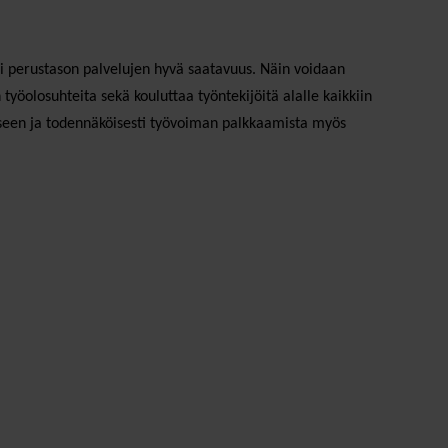
i perustason palvelujen hyvä saatavuus. Näin voidaan
työolosuhteita sekä kouluttaa työntekijöitä alalle kaikkiin
kseen ja todennäköisesti työvoiman palkkaamista myös