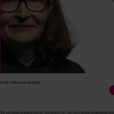
i ole ratkaisuna kestävä
että perusterveydenhuollon kiireettömän sairaanhoidon ensimmäinen