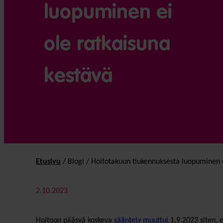
luopuminen ei
ole ratkaisuna
kestävä
Etusivu
/
Blogi
/
Hoitotakuun tiukennuksesta luopuminen e
2.10.2023
Hoitoon pääsyä koskeva
sääntely muuttui
1.9.2023 siten, 