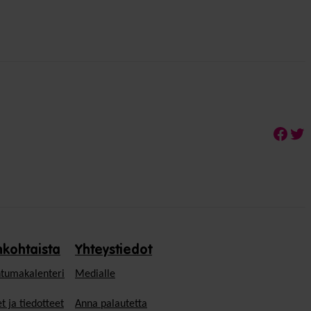
Face
Twi
nkohtaista
Yhteystiedot
tumakalenteri
Medialle
t ja tiedotteet
Anna palautetta