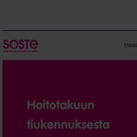
Meist
Hoitotakuun
tiukennuksesta