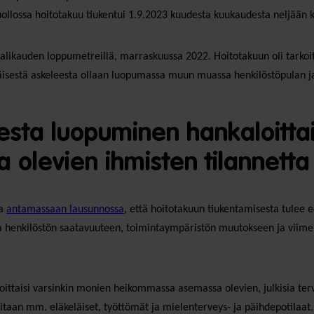
llossa hoitotakuu tiukentui 1.9.2023 kuudesta kuukaudesta neljään
alikauden loppumetreillä, marraskuussa 2022. Hoitotakuun oli tarkoit
isestä askeleesta ollaan luopumassa muun muassa henkilöstöpulan j
sta luopuminen hankaloittaisi
levien ihmisten tilannetta
aa
antamassaan lausunnossa
, että hoitotakuun tiukentamisesta tulee e
ka henkilöstön saatavuuteen, toimintaympäristön muutokseen ja viime 
taisi varsinkin monien heikommassa asemassa olevien, julkisia terv
taan mm. eläkeläiset, työttömät ja mielenterveys- ja päihdepotilaat. 