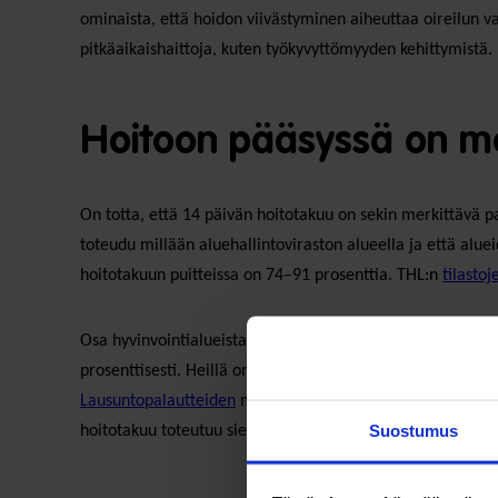
ominaista, että hoidon viivästyminen aiheuttaa oireilun 
pitkäaikaishaittoja, kuten työkyvyttömyyden kehittymistä.
Hoitoon pääsyssä on mer
On totta, että 14 päivän hoitotakuu on sekin merkittävä 
toteudu millään aluehallintoviraston alueella ja että aluei
hoitotakuun puitteissa on 74–91 prosenttia. THL:n
tilasto
Osa hyvinvointialueista on siis jo nyt lähellä hoitotakuu
prosenttisesti. Heillä on aikomus tarjota palvelut uuden 
Lausuntopalautteiden
mukaan myös Satakunnassa on aikomu
Suostumus
hoitotakuu toteutuu siellä 91 prosenttisesti.