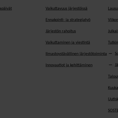
päivät
Vaikuttavuus järjestöissä
Lausu
Ennakointi- ja strategiatyö
Viiko
Järjestön rahoitus
Julkai
Vaikuttaminen ja viestintä
Tutki
S
Ilmastoystävällinen järjestötoiminta
J
Innovaatiot ja kehittäminen
Talou
Kuuka
Uutisk
SOSTE