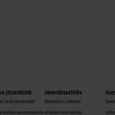
oa järjestöistä
Jäsenjärjestöille
Aja
li- ja terveysjärjestöt
Jäsen­edut ja -palvelut
Tapah
ärjestöjen palvelutoiminta
Järjestön hyvä hallinto
Uutise