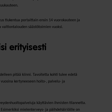
 kuukauteen.
us tiukentua portaittain ensin 14 vuorokauteen ja
a valtiontalouden säästötoimien vuoksi.
 erityisesti
delleen pitää kiinni. Tavoitetta kohti tulee edetä
vuosina kertyneeseen hoito-, palvelu- ja
eydenhuoltopalveluja käyttävien ihmisten tilannetta.
Esimerkiksi mielenterveys- ja päihdehäiriöille on