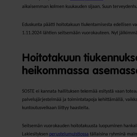
aikaisemman kolmen kuukauden sijaan. Suun terveydenhuo
Eduskunta päätti hoitotakuun tiukentamisesta edellisen va
1.11.2024 lähtien seitsemään vuorokauteen. Nyt jälkimmä
Hoitotakuun tiukennukse
heikommassa asemassa o
SOSTE ei kannata hallituksen tekemää esitystä vaan tote
palvelujärjestelmää ja toimintatapoja kehittämällä, vaik
kuntoutusvelkaan liittyy haasteita.
Seitsemän vuorokauden hoitotakuusta luopuminen hankaloit
Lakiesityksen
perustelumuistiossa
tällaisina ryhminä maini