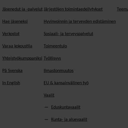
Jäsenedut ja -palvelut
Järjestöjen toimintaedellytykset
Teema
Hae jäseneksi
Hyvinvoinnin ja terveyden edistäminen
Verkostot
Sosiaali- ja terveyspalvelut
Varaa kokoustila
Toimeentulo
Yhteistyökumppaniksi
Työllisyys
På Svenska
Ilmastonmuutos
In English
EU & kansainvälinen työ
Vaalit
Eduskuntavaalit
Kunta- ja aluevaalit