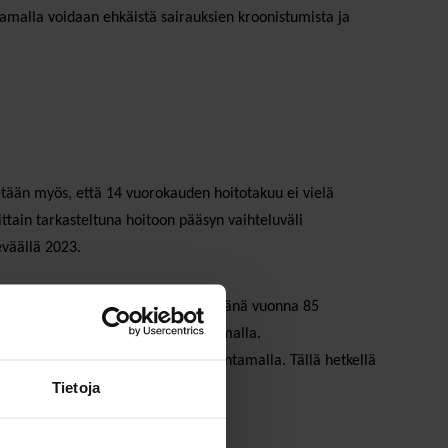
amalla voidaan ehkäistä sairauksien kroonistumista ja
tään myös, että 14 vuorokauden hoitotakuu ei vielä
ittain tarkasteltuna hoitoon pääsyn vaihteluväli
 keväällä 2023.
on on päässyt kahden viikon sisällä tänä vuonna 85
opalvelujen määrää hieman kasvattamalla.
 vuoden aikana tiimimallia laajentamalla. Tällä hetkellä
Tietoja