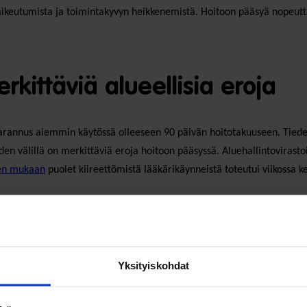
vaikeutumista ja toimintakyvyn heikkenemistä. Hoitoon pääsyä nopeutt
kittäviä alueellisia eroja
parannus aiemmin käytössä olleeseen 90 päivän hoitotakuuseen. Tiede
den välillä on merkittäviä eroja hoitoon pääsyssä. Aluehallintovirasto
jen mukaan
puolet kiireettömistä lääkärikäynneistä toteutui viikossa
n toteutumista. Esimerkiksi Länsi-Uudenmaan hyvinvointialueella hoito
hoitotakuun mukaisesti heti alusta alkaen, aluksi todennäköisesti ost
ksena päästä sataprosenttisesti kahden viikon hoitotakuuseen tämän
Yksityiskohdat