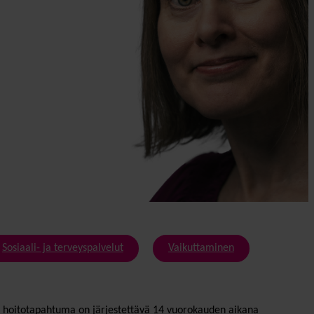
Sosiaali- ja terveyspalvelut
Vaikuttaminen
 hoitotapahtuma on järjestettävä 14 vuorokauden aikana