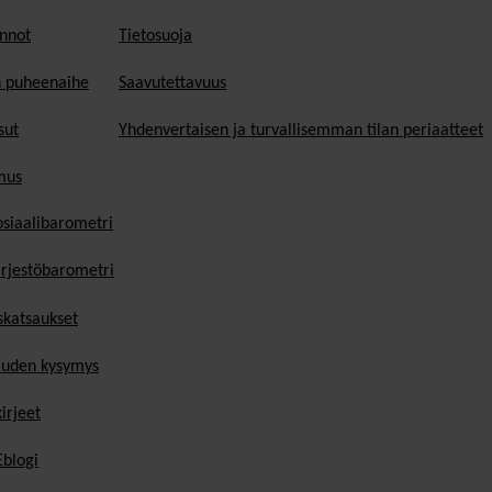
nnot
Tietosuoja
n puheenaihe
Saavutettavuus
sut
Yhdenvertaisen ja turvallisemman tilan periaatteet
mus
osiaalibarometri
ärjestöbarometri
skatsaukset
uden kysymys
irjeet
blogi