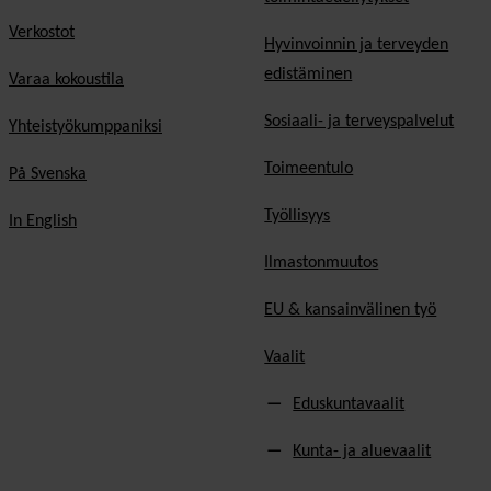
Verkostot
Hyvinvoinnin ja terveyden
edistäminen
Varaa kokoustila
Sosiaali- ja terveyspalvelut
Yhteistyökumppaniksi
Toimeentulo
På Svenska
Työllisyys
In English
Ilmastonmuutos
EU & kansainvälinen työ
Vaalit
Eduskuntavaalit
Kunta- ja aluevaalit