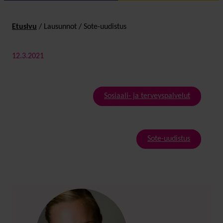
Etusivu
/
Lausunnot
/
Sote-uudistus
12.3.2021
Sosiaali- ja terveyspalvelut
Sote-uudistus