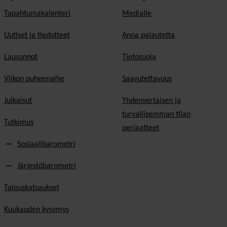
Tapahtumakalenteri
Medialle
Uutiset ja tiedotteet
Anna palautetta
Lausunnot
Tietosuoja
Viikon puheenaihe
Saavutettavuus
Julkaisut
Yhdenvertaisen ja
turvallisemman tilan
Tutkimus
periaatteet
Sosiaalibarometri
Järjestöbarometri
Talouskatsaukset
Kuukauden kysymys