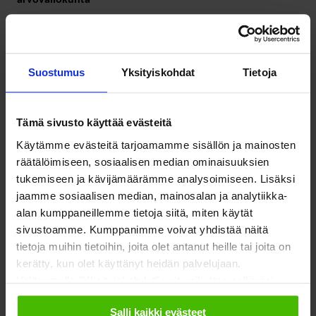
12.3.2021
Suostumus
Yksityiskohdat
Tietoja
SOSTE kiinnittää lausunnossaan huomiota palveluiden
esteettömyyteen ja saavutettavuuteen, sote-uudistuksen ja
työvoimapalveluihin liittyvien uudistusten yhdyspintaan sekä
Tämä sivusto käyttää evästeitä
järjestöjen mahdollisuuksiin tuottaa palveluita uudistuksen
Käytämme evästeitä tarjoamamme sisällön ja mainosten
jälkeen.
räätälöimiseen, sosiaalisen median ominaisuuksien
tukemiseen ja kävijämäärämme analysoimiseen. Lisäksi
jaamme sosiaalisen median, mainosalan ja analytiikka-
Lue lausunto (pdf)
alan kumppaneillemme tietoja siitä, miten käytät
sivustoamme. Kumppanimme voivat yhdistää näitä
tietoja muihin tietoihin, joita olet antanut heille tai joita on
kerätty, kun olet käyttänyt heidän palvelujaan.
Jaa tämä uutinen:
Valitsemalla "Yksityiskohdat" voit vaikuttaa sallimiisi
evästeisiin.
Salli kaikki evästeet