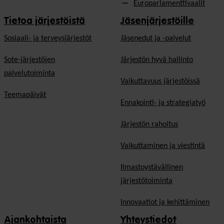
Europarlamenttivaalit
Tietoa järjestöistä
Jäsenjärjestöille
Sosiaali- ja terveysjärjestöt
Jäsen­edut ja -palvelut
Sote-järjestöjen
Järjestön hyvä hallinto
palvelutoiminta
Vaikuttavuus järjestöissä
Teemapäivät
Ennakointi- ja strategiatyö
Järjestön rahoitus
Vaikuttaminen ja viestintä
Ilmastoystävällinen
järjestötoiminta
Innovaatiot ja kehittäminen
Ajankohtaista
Yhteystiedot