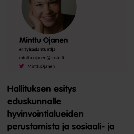
Minttu Ojanen
erityisasiantuntija
minttu.ojanen@soste.fi
MinttuOjanen
Hallituksen esitys
eduskunnalle
hyvinvointialueiden
perustamista ja sosiaali- ja