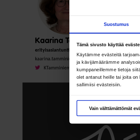
Suostumus
Kaarina Tamminiemi
Tämä sivusto käyttää eväste
erityisasiantuntija
Käytämme evästeitä tarjoama
kaarina.tamminiemi@soste.fi
ja kävijämäärämme analysoim
KTamminiemi
kumppaneillemme tietoja siitä
olet antanut heille tai joita 
sallimiisi evästeisiin.
Vain välttämättömät ev