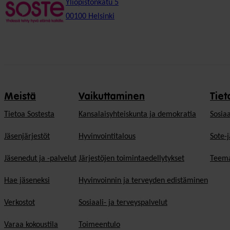
Yliopistonkatu 5
00100 Helsinki
Meistä
Vaikuttaminen
Tiet
Tietoa Sostesta
Kansalaisyhteiskunta ja demokratia
Sosiaa
Jäsenjärjestöt
Hyvinvointitalous
Sote-j
Jäsenedut ja -palvelut
Järjestöjen toimintaedellytykset
Teema
Hae jäseneksi
Hyvinvoinnin ja terveyden edistäminen
Verkostot
Sosiaali- ja terveyspalvelut
Varaa kokoustila
Toimeentulo