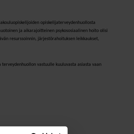
akouluopiskelijoiden opiskelijaterveydenhuollosta
uotoinen ja aikarajoitteinen psykososiaalinen hoito olisi
ävän resurssoinnin, järjestörahoituksen leikkaukset,
ja terveydenhuollon vastuulle kuuluvasta asiasta vaan