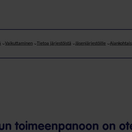
ä
Vaikuttaminen
Tietoa järjestöistä
Jäsenjärjestöille
Ajankohtais
uun toimeenpanoon on ot