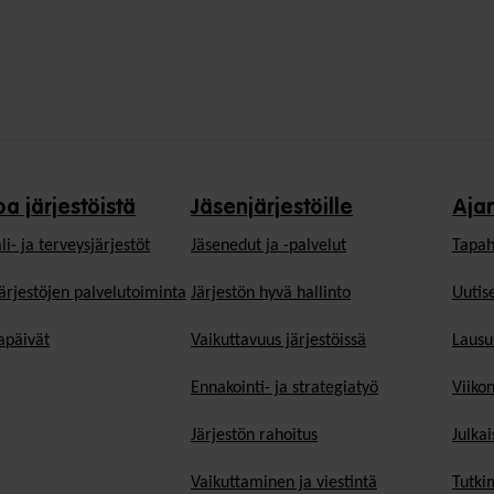
oa järjestöistä
Jäsenjärjestöille
Aja
li- ja terveysjärjestöt
Jäsen­edut ja -palvelut
Tapah
ärjestöjen palvelutoiminta
Järjestön hyvä hallinto
Uutise
päivät
Vaikuttavuus järjestöissä
Lausu
Ennakointi- ja strategiatyö
Viiko
Järjestön rahoitus
Julkai
Vaikuttaminen ja viestintä
Tutki