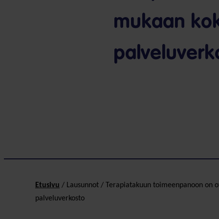
mukaan koko
palveluverk
Etusivu
/
Lausunnot
/
Terapiatakuun toimeenpanoon on ot
palveluverkosto