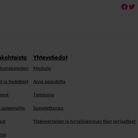
Face
Twi
nkohtaista
Yhteystiedot
tumakalenteri
Medialle
t ja tiedotteet
Anna palautetta
nnot
Tietosuoja
n puheenaihe
Saavutettavuus
sut
Yhdenvertaisen ja turvallisemman tilan periaatteet
mus