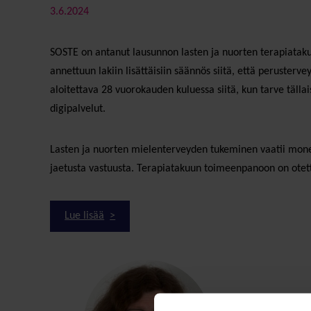
3.6.2024
SOSTE on antanut lausunnon lasten ja nuorten terapiataku
annettuun lakiin lisättäisiin säännös siitä, että peruster
aloitettava 28 vuorokauden kuluessa siitä, kun tarve tälla
digipalvelut.
Lasten ja nuorten mielenterveyden tukeminen vaatii monen e
jaetusta vastuusta. Terapiatakuun toimeenpanoon on otet
Lue lisää