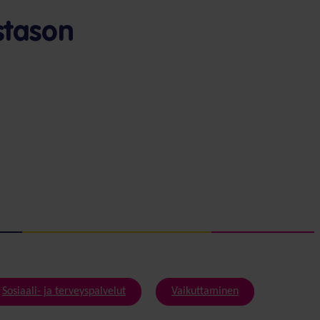
stason
Sosiaali- ja terveyspalvelut
Vaikuttaminen