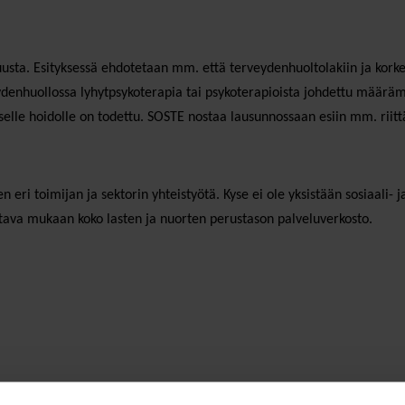
usta. Esityksessä ehdotetaan mm. että terveydenhuoltolakiin ja korke
veydenhuollossa lyhytpsykoterapia tai psykoterapioista johdettu määräm
iselle hoidolle on todettu. SOSTE nostaa lausunnossaan esiin mm. riitt
ri toimijan ja sektorin yhteistyötä. Kyse ei ole yksistään sosiaali- 
tava mukaan koko lasten ja nuorten perustason palveluverkosto.