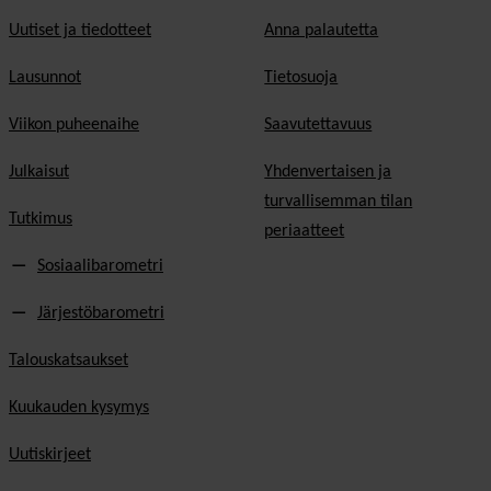
Uutiset ja tiedotteet
Anna palautetta
Lausunnot
Tietosuoja
Viikon puheenaihe
Saavutettavuus
Julkaisut
Yhdenvertaisen ja
turvallisemman tilan
Tutkimus
periaatteet
Sosiaalibarometri
Järjestöbarometri
Talouskatsaukset
Kuukauden kysymys
Uutiskirjeet