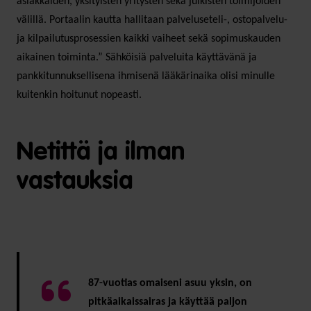
asiakkaiden, yksityisten yritysten sekä julkisten toimijoiden
välillä. Portaalin kautta hallitaan palveluseteli-, ostopalvelu-
ja kilpailutusprosessien kaikki vaiheet sekä sopimuskauden
aikainen toiminta.” Sähköisiä palveluita käyttävänä ja
pankkitunnuksellisena ihmisenä lääkärinaika olisi minulle
kuitenkin hoitunut nopeasti.
Netittä ja ilman
vastauksia
87-vuotias omaiseni asuu yksin, on
pitkäaikaissairas ja käyttää paljon