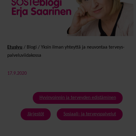
Etusivu
/
Blogi
/
Yksin ilman yhteyttä ja neuvontaa terveys­
palvelu­viidakossa
17.9.2020
Hyvinvoinnin ja terveyden edistäminen
Järjestöt
Sosiaali- ja terveyspalvelut