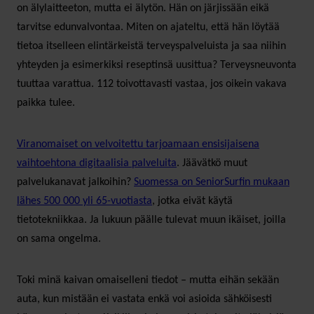
on älylaitteeton, mutta ei älytön. Hän on järjissään eikä
tarvitse edunvalvontaa. Miten on ajateltu, että hän löytää
tietoa itselleen elintärkeistä terveyspalveluista ja saa niihin
yhteyden ja esimerkiksi reseptinsä uusittua? Terveysneuvonta
tuuttaa varattua. 112 toivottavasti vastaa, jos oikein vakava
paikka tulee.
Viranomaiset on velvoitettu tarjoamaan ensisijaisena
vaihtoehtona digitaalisia palveluita
. Jäävätkö muut
palvelukanavat jalkoihin?
Suomessa on SeniorSurfin mukaan
lähes 500 000 yli 65-vuotiasta
, jotka eivät käytä
tietotekniikkaa. Ja lukuun päälle tulevat muun ikäiset, joilla
on sama ongelma.
Toki minä kaivan omaiselleni tiedot – mutta eihän sekään
auta, kun mistään ei vastata enkä voi asioida sähköisesti