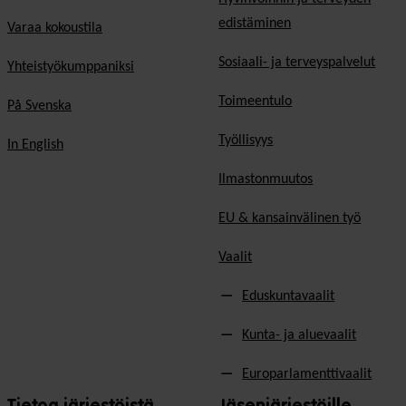
edistäminen
Varaa kokoustila
Sosiaali- ja terveyspalvelut
Yhteistyökumppaniksi
Toimeentulo
På Svenska
Työllisyys
In English
Ilmastonmuutos
EU & kansainvälinen työ
Vaalit
Eduskuntavaalit
Kunta- ja aluevaalit
Europarlamenttivaalit