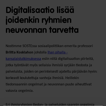
Digitalisaatio lisää
joidenkin ryhmien
neuvonnan tarvetta
Nostimme SOSTEssa sosiaalipolitiikan emerita professori
Briitta Koskiahon
johdolla
Ihan pihalla -
kansalaistutkimuksessa
esiin niitä digitalisaation piirteitä,
jotka työntävät myös sellaisia ihmisiä syrjään tiedosta ja
palveluista, joiden on perinteisesti ajateltu pärjäävän hyvin:
korkeasti koulutettuja vanhoja ihmisiä. Heillekin
tiedonsaannin ongelmat ja neuvonnan puute aiheuttivat
vakavia ongelmia.
Eri ihmisryhmien tiedon- ja palveluiden saannin ongelmia