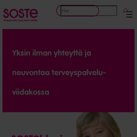
Etsi
Yksin ilman yhteyttä ja
neuvontaa terveys­palvelu­
viidakossa