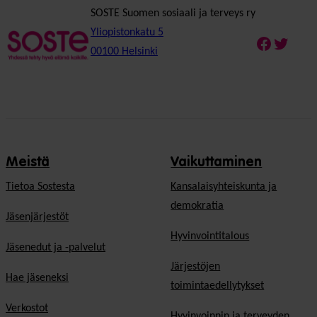
SOSTE Suomen sosiaali ja terveys ry
Yliopistonkatu 5
Faceboo
Twitte
00100 Helsinki
Meistä
Vaikuttaminen
Tietoa Sostesta
Kansalaisyhteiskunta ja
demokratia
Jäsenjärjestöt
Hyvinvointitalous
Jäsenedut ja -palvelut
Järjestöjen
Hae jäseneksi
toimintaedellytykset
Verkostot
Hyvinvoinnin ja terveyden