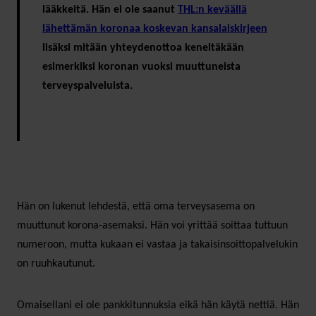
lääkkeitä. Hän ei ole saanut
THL:n keväällä
lähettämän koronaa koskevan kansalaiskirjeen
lisäksi mitään yhteydenottoa keneltäkään
esimerkiksi koronan vuoksi muuttuneista
terveyspalveluista.
Hän on lukenut lehdestä, että oma terveysasema on
muuttunut korona-asemaksi. Hän voi yrittää soittaa tuttuun
numeroon, mutta kukaan ei vastaa ja takaisinsoittopalvelukin
on ruuhkautunut.
Omaisellani ei ole pankkitunnuksia eikä hän käytä nettiä. Hän