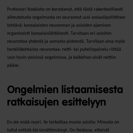
Professori Koskiaho on korostanut, että tästä rakenteellisesti
aiheutetusta ongelmasta on seurannut uusi sosiaalipoliittinen
tehtävä: kansalaisten neuvonnan ja asioiden ajamisen
organisointi kansalaislähtöisesti. Tarvitaan eri asioihin
neuvontaa yhdestä ja samasta pisteestä. Tarvitaan aina myös
henkilökohtaista neuvontaa: netti- tai puhelinpalvelu riittää
vain hyvin yleisissä ongelmissa, ja kaikkihan eivät nettiin
pääse.
Ongelmien listaamisesta
ratkaisujen esittelyyn
En ole enää nuori. Se tarkoittaa monia asioita: Minusta on
tullut entistä kärsimättömämpi. On tiedossa, etteivät