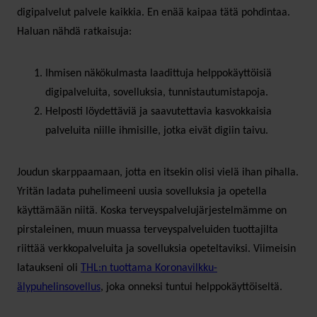
digipalvelut palvele kaikkia. En enää kaipaa tätä pohdintaa.
Haluan nähdä ratkaisuja:
Ihmisen näkökulmasta laadittuja helppokäyttöisiä
digipalveluita, sovelluksia, tunnistautumistapoja.
Helposti löydettäviä ja saavutettavia kasvokkaisia
palveluita niille ihmisille, jotka eivät digiin taivu.
Joudun skarppaamaan, jotta en itsekin olisi vielä ihan pihalla.
Yritän ladata puhelimeeni uusia sovelluksia ja opetella
käyttämään niitä. Koska terveyspalvelujärjestelmämme on
pirstaleinen, muun muassa terveyspalveluiden tuottajilta
riittää verkkopalveluita ja sovelluksia opeteltaviksi. Viimeisin
lataukseni oli
THL:n tuottama Koronavilkku-
älypuhelinsovellus
, joka onneksi tuntui helppokäyttöiseltä.