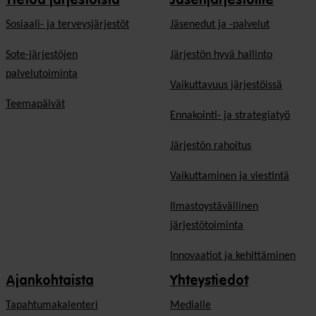
Tietoa järjestöistä
Jäsenjärjestöille
Sosiaali- ja terveysjärjestöt
Jäsen­edut ja -palvelut
Sote-järjestöjen
Järjestön hyvä hallinto
palvelutoiminta
Vaikuttavuus järjestöissä
Teemapäivät
Ennakointi- ja strategiatyö
Järjestön rahoitus
Vaikuttaminen ja viestintä
Ilmastoystävällinen
järjestötoiminta
Innovaatiot ja kehittäminen
Ajankohtaista
Yhteystiedot
Tapahtumakalenteri
Medialle