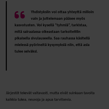
Yhdistyksiin voi ottaa yhteyttä milloin
vain ja juttelemaan pääsee myös
kasvotusten. Voi kysellä ”tyhmiä”, tarkistaa,
mitä sairaalassa oikeastaan tarkoitettiin
pikaisella sivulauseella. Saa rauhassa käsitellä
mielessä pyörineitä kysymyksiä niin, että asia
tulee selväksi.
Järjestöt tekevät valtavasti, mutta eivät suinkaan tavoita
kaikkia tukea, neuvoja ja apua tarvitsevia.