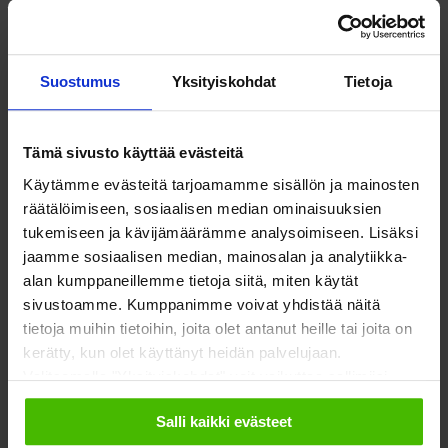
digitalisoituvassa yhteiskunnassa on jo pitkään nostanut esiin
Digi arkeen -neuvottelukunta
, jossa sosiaali- ja
terveysjärjestöt ovat laajasti edustettuina.
Suostumus
Yksityiskohdat
Tietoja
Korona-aikaa koskevissa selvityksissä järjestöt ovat tuoneet
Tämä sivusto käyttää evästeitä
esiin, ettei digiloikka ole kaikkien yhteinen hyppy.
Kirjoitin
Käytämme evästeitä tarjoamamme sisällön ja mainosten
tästä keväällä julkaistussa blogissani.
Osa ei täysin
räätälöimiseen, sosiaalisen median ominaisuuksien
ymmärrettävistä syistä pysty enää tai vielä loikkaamaan.
tukemiseen ja kävijämäärämme analysoimiseen. Lisäksi
Niille, jotka mahdollisesti vielä pystyvät, järjestöjen antama
jaamme sosiaalisen median, mainosalan ja analytiikka-
neuvonta ja opastus digipalveluissa, sovelluksissa,
alan kumppaneillemme tietoja siitä, miten käytät
päivityksissä, laitehankinnoissa, tietoturvassa on tärkeää.
sivustoamme. Kumppanimme voivat yhdistää näitä
Vanhustyön Keskusliiton
Senior Surf -toiminta on kerännyt
tietoja muihin tietoihin, joita olet antanut heille tai joita on
tiedot digiopastuspaikoista
.
kerätty, kun olet käyttänyt heidän palvelujaan.
Valitsemalla "Yksityiskohdat" voit vaikuttaa sallimiisi
evästeisiin.
Salli kaikki evästeet
Neuvonnan