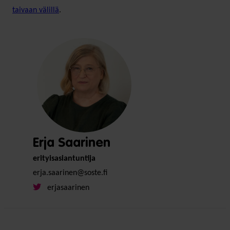
taivaan välillä
.
Erja Saarinen
erityisasiantuntija
erja.saarinen@soste.fi
erjasaarinen