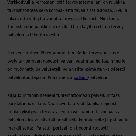
Verkkosivuilla kerrotaan, että terveysasemallani on ruuhkaa
takaisinsoitossa sekä korona- että tavallisissa asioissa. Sivulla
lukee, että yhteyttä voi ottaa myös sähköisesti. Niin teen.
Tunnistaudun pankkitunnuksilla. Otan käyttöön Oma terveys -
palvelun ja lähetän viestin.
Saan vastauksen lähes saman tien. Koska terveyskeskus ei
pysty tarjoamaan nopeasti vaivani vaatimaa hoitoa, minulle
on myönnetty palveluseteli: voin valita kolmesta yksityisestä
palveluntuottajasta. Pitää mennä
palse.fi
-palveluun.
Kirjaudun tähän itselleni tuntemattomaan palveluun taas
pankkitunnuksillani. Näen sivulta arviot, kuinka nopeasti
minkin yksityisen terveysaseman vastaanotolle voi päästä.
Palvelun etusivu näyttää tavalliselle kuntalaiselle ja potilaalle
merkilliseltä: ”Palse.fi -portaali on tiedonsiirtoväylä