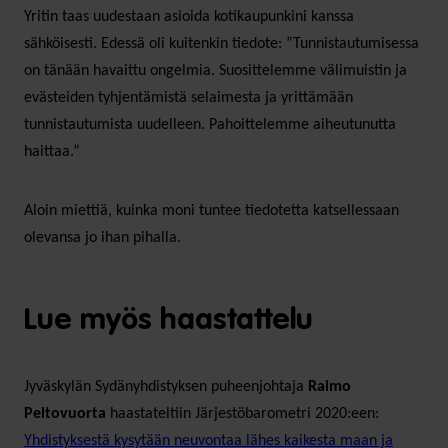
Yritin taas uudestaan asioida kotikaupunkini kanssa
sähköisesti. Edessä oli kuitenkin tiedote: ”Tunnistautumisessa
on tänään havaittu ongelmia. Suosittelemme välimuistin ja
evästeiden tyhjentämistä selaimesta ja yrittämään
tunnistautumista uudelleen. Pahoittelemme aiheutunutta
haittaa.”
Aloin miettiä, kuinka moni tuntee tiedotetta katsellessaan
olevansa jo ihan pihalla.
Lue myös haastattelu
Jyväskylän Sydänyhdistyksen puheenjohtaja
Raimo
Peltovuorta
haastateltiin Järjestöbarometri 2020:een:
Yhdistyksestä kysytään neuvontaa lähes kaikesta maan ja