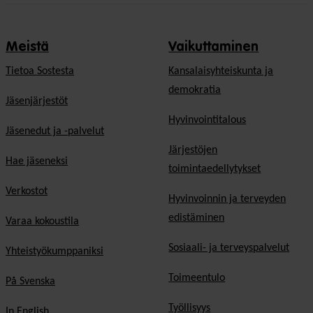
Meistä
Vaikuttaminen
Tietoa Sostesta
Kansalaisyhteiskunta ja
demokratia
Jäsenjärjestöt
Hyvinvointitalous
Jäsenedut ja -palvelut
Järjestöjen
Hae jäseneksi
toimintaedellytykset
Verkostot
Hyvinvoinnin ja terveyden
edistäminen
Varaa kokoustila
Sosiaali- ja terveyspalvelut
Yhteistyökumppaniksi
Toimeentulo
På Svenska
Työllisyys
In English