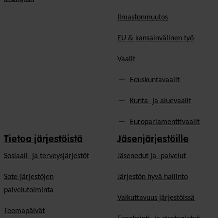
Ilmastonmuutos
EU & kansainvälinen työ
Vaalit
Eduskuntavaalit
Kunta- ja aluevaalit
Europarlamenttivaalit
Tietoa järjestöistä
Jäsenjärjestöille
Sosiaali- ja terveysjärjestöt
Jäsen­edut ja -palvelut
Sote-järjestöjen
Järjestön hyvä hallinto
palvelutoiminta
Vaikuttavuus järjestöissä
Teemapäivät