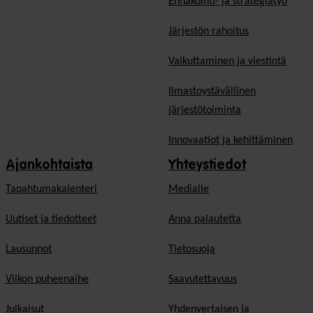
Ennakointi- ja strategiatyö
Järjestön rahoitus
Vaikuttaminen ja viestintä
Ilmastoystävällinen
järjestötoiminta
Innovaatiot ja kehittäminen
Ajankohtaista
Yhteystiedot
Tapahtumakalenteri
Medialle
Uutiset ja tiedotteet
Anna palautetta
Lausunnot
Tietosuoja
Viikon puheenaihe
Saavutettavuus
Julkaisut
Yhdenvertaisen ja