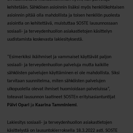
kehitetään. Sähköisen asioinnin lisäksi myös henkilökohtaisen
asioinnin pitää olla mahdollista ja toisen henkilön puolesta
asiointia on kehitettävä, muistuttaa SOSTE lausunnossaan
sosiaali- ja terveydenhuollon asiakastietojen käsittelyn
uudistamista koskevasta lakiesityksestä.
”Esimerkiksi ikäihmiset ja vammaiset käyttävät paljon
sosiaali- ja terveydenhuollon palveluja mutta kaikille
sähköisten palvelujen käyttäminen ei ole mahdollista. Siksi
tarvitaan suunnitelma, miten sähköisten palvelujen
ulkopuolella olevat ihmiset huomioidaan palveluissa”,
toteavat lausunnon laatineet SOSTEn erityisasiantuntijat
Päivi Opari
ja
Kaarina Tamminiemi
.
Lakiesitys sosiaali- ja terveydenhuollon asiakastietojen
käsittelystä on lausuntokierroksella 18.3.2022 asti. SOSTE