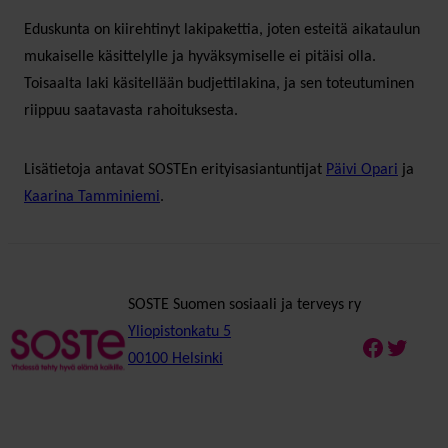
Eduskunta on kiirehtinyt lakipakettia, joten esteitä aikataulun
mukaiselle käsittelylle ja hyväksymiselle ei pitäisi olla.
Toisaalta laki käsitellään budjettilakina, ja sen toteutuminen
riippuu saatavasta rahoituksesta.
Lisätietoja antavat SOSTEn erityisasiantuntijat
Päivi Opari
ja
Kaarina Tamminiemi
.
SOSTE Suomen sosiaali ja terveys ry
Yliopistonkatu 5
Faceboo
Twitte
00100 Helsinki