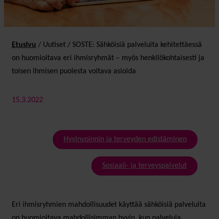
Etusivu
/
Uutiset
/
SOSTE: Sähköisiä palveluita kehitettäessä
on huomioitava eri ihmisryhmät – myös henkilökohtaisesti ja
toisen ihmisen puolesta voitava asioida
15.3.2022
Hyvinvoinnin ja terveyden edistäminen
Sosiaali- ja terveyspalvelut
Eri ihmisryhmien mahdollisuudet käyttää sähköisiä palveluita
on huomioitava mahdollisimman hyvin, kun palveluja