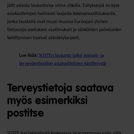
jätti asiasta lausuntonsa viime viikolla. Esityksessä on kyse
asiakastietojen hallinnan laajasta kokonaisuudistuksesta,
jonka taustalla ovat muun muassa Euroopan yleisen
tietosuoja-asetuksen vaatimukset ja sähköisten palveluiden
kehittymisen tuomat sääntelytarpeet.
Lue lisää:
SOSTEn lausunto laiksi sosiaali- ja
terveydenhuollon asiakastietojen käsittelystä
Terveystietoja saatava
myös esimerkiksi
postitse
SOSTE tuo lakiesitystä koskevassa lausunnossaan esiin, että