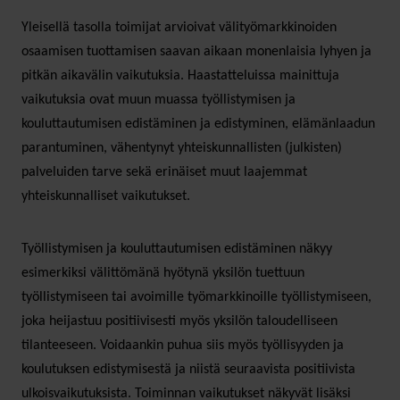
Yleisellä tasolla toimijat arvioivat välityömarkkinoiden
osaamisen tuottamisen saavan aikaan monenlaisia lyhyen ja
pitkän aikavälin vaikutuksia. Haastatteluissa mainittuja
vaikutuksia ovat muun muassa työllistymisen ja
kouluttautumisen edistäminen ja edistyminen, elämänlaadun
parantuminen, vähentynyt yhteiskunnallisten (julkisten)
palveluiden tarve sekä erinäiset muut laajemmat
yhteiskunnalliset vaikutukset.
Työllistymisen ja kouluttautumisen edistäminen näkyy
esimerkiksi välittömänä hyötynä yksilön tuettuun
työllistymiseen tai avoimille työmarkkinoille työllistymiseen,
joka heijastuu positiivisesti myös yksilön taloudelliseen
tilanteeseen. Voidaankin puhua siis myös työllisyyden ja
koulutuksen edistymisestä ja niistä seuraavista positiivista
ulkoisvaikutuksista. Toiminnan vaikutukset näkyvät lisäksi