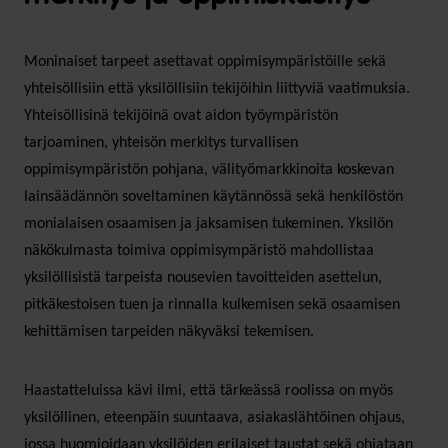
Moninaiset tarpeet asettavat oppimisympäristöille sekä
yhteisöllisiin että yksilöllisiin tekijöihin liittyviä vaatimuksia.
Yhteisöllisinä tekijöinä ovat aidon työympäristön
tarjoaminen, yhteisön merkitys turvallisen
oppimisympäristön pohjana, välityömarkkinoita koskevan
lainsäädännön soveltaminen käytännössä sekä henkilöstön
monialaisen osaamisen ja jaksamisen tukeminen. Yksilön
näkökulmasta toimiva oppimisympäristö mahdollistaa
yksilöllisistä tarpeista nousevien tavoitteiden asettelun,
pitkäkestoisen tuen ja rinnalla kulkemisen sekä osaamisen
kehittämisen tarpeiden näkyväksi tekemisen.
Haastatteluissa kävi ilmi, että tärkeässä roolissa on myös
yksilöllinen, eteenpäin suuntaava, asiakaslähtöinen ohjaus,
jossa huomioidaan yksilöiden erilaiset taustat sekä ohjataan