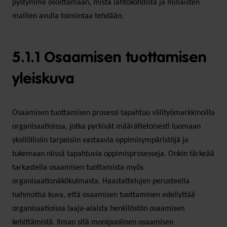
pystymme osoittamaan, mistä lähtökohdista ja millaisten
mallien avulla toimintaa tehdään.
5.1.1 Osaamisen tuottamisen
yleiskuva
Osaamisen tuottamisen prosessi tapahtuu välityömarkkinoilla
organisaatioissa, jotka pyrkivät määrätietoisesti luomaan
yksilöllisiin tarpeisiin vastaavia oppimisympäristöjä ja
tukemaan niissä tapahtuvia oppimisprosesseja. Onkin tärkeää
tarkastella osaamisen tuottamista myös
organisaationäkökulmasta. Haastattelujen perusteella
hahmottui kuva, että osaamisen tuottaminen edellyttää
organisaatioissa laaja-alaista henkilöstön osaamisen
kehittämistä. Ilman sitä monipuolinen osaamisen