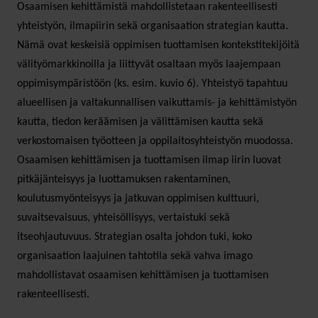
Osaamisen kehittämistä mahdollistetaan rakenteellisesti
yhteistyön, ilmapiirin sekä organisaation strategian kautta.
Nämä ovat keskeisiä oppimisen tuottamisen kontekstitekijöitä
välityömarkkinoilla ja liittyvät osaltaan myös laajempaan
oppimisympäristöön (ks. esim. kuvio 6). Yhteistyö tapahtuu
alueellisen ja valtakunnallisen vaikuttamis- ja kehittämistyön
kautta, tiedon keräämisen ja välittämisen kautta sekä
verkostomaisen työotteen ja oppilaitosyhteistyön muodossa.
Osaamisen kehittämisen ja tuottamisen ilmap iirin luovat
pitkäjänteisyys ja luottamuksen rakentaminen,
koulutusmyönteisyys ja jatkuvan oppimisen kulttuuri,
suvaitsevaisuus, yhteisöllisyys, vertaistuki sekä
itseohjautuvuus. Strategian osalta johdon tuki, koko
organisaation laajuinen tahtotila sekä vahva imago
mahdollistavat osaamisen kehittämisen ja tuottamisen
rakenteellisesti.