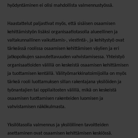
hyödyntäminen ei olisi mahdollista valmennustyössä.
Haastattelut paljastivat myös, että sisäisen osaamisen
kehittämistyön lisäksi organisaatiotasolla alueellinen ja
valtakunnallinen vaikuttamis-, viestintä-, ja kehitystyö ovat
tärkeässä roolissa osaamisen kehittämisen väylien ja eri
jatkopolkujen saavutettavuuden vahvistamisessa. Yhteistyö
organisaatioiden välillä on keskeistä osaamisen kehittämisen
ja tuottamisen kentällä. Välityömarkkinatoimijoilla on myös
tärkeä rooli luottamuksen sillan rakentajana yksilöiden ja
työnantajien tai oppilaitosten välillä, mikä on keskeistä
osaamisen tuottamisen rakenteiden luomisen ja
vahvistamisen näkökulmasta.
Yksilötasolla valmennus ja yksilöllinen tavoitteiden
asettaminen ovat osaamisen kehittämisen keskiössä.