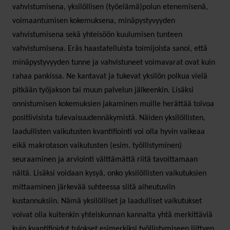
vahvistumisena, yksilöllisen (työelämä)polun etenemisenä,
voimaantumisen kokemuksena, minäpystyvyyden
vahvistumisena sekä yhteisöön kuulumisen tunteen
vahvistumisena. Eräs haastatelluista toimijoista sanoi, että
minäpystyvyyden tunne ja vahvistuneet voimavarat ovat kuin
rahaa pankissa. Ne kantavat ja tukevat yksilön polkua vielä
pitkään työjakson tai muun palvelun jälkeenkin. Lisäksi
onnistumisen kokemuksien jakaminen muille herättää toivoa
positiivisista tulevaisuudennäkymistä. Näiden yksilöllisten,
laadullisten vaikutusten kvantifiointi voi olla hyvin vaikeaa
eikä makrotason vaikutusten (esim. työllistyminen)
seuraaminen ja arviointi välttämättä riitä tavoittamaan
näitä. Lisäksi voidaan kysyä, onko yksilöllisten vaikutuksien
mittaaminen järkevää suhteessa siitä aiheutuviin
kustannuksiin. Nämä yksilölliset ja laadulliset vaikutukset
voivat olla kuitenkin yhteiskunnan kannalta yhtä merkittäviä
kuin kvantifioidut tulokset esimerkiksi työllistymiseen liittyen.