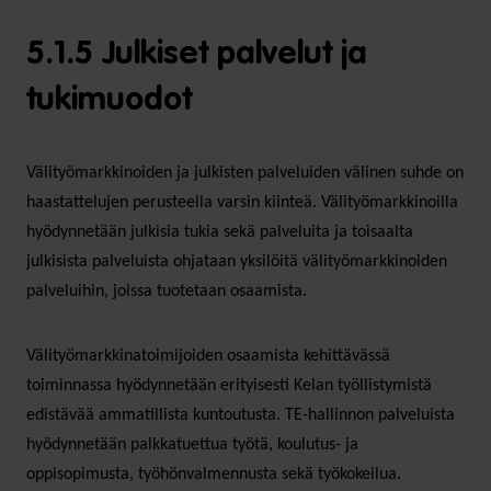
5.1.5 Julkiset palvelut ja
tukimuodot
Välityömarkkinoiden ja julkisten palveluiden välinen suhde on
haastattelujen perusteella varsin kiinteä. Välityömarkkinoilla
hyödynnetään julkisia tukia sekä palveluita ja toisaalta
julkisista palveluista ohjataan yksilöitä välityömarkkinoiden
palveluihin, joissa tuotetaan osaamista.
Välityömarkkinatoimijoiden osaamista kehittävässä
toiminnassa hyödynnetään erityisesti Kelan työllistymistä
edistävää ammatillista kuntoutusta. TE-hallinnon palveluista
hyödynnetään palkkatuettua työtä, koulutus- ja
oppisopimusta, työhönvalmennusta sekä työkokeilua.