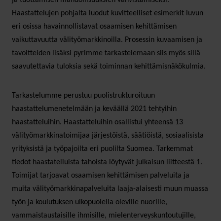
Haastattelujen pohjalta luodut kuvitteelliset esimerkit luvun
eri osissa havainnollistavat osaamisen kehittämisen
vaikuttavuutta välityömarkkinoilla. Prosessin kuvaamisen ja
tavoitteiden lisäksi pyrimme tarkastelemaan siis myös sillä
saavutettavia tuloksia sekä toiminnan kehittämisnäkökulmia.
Tarkastelumme perustuu puolistrukturoituun
haastattelumenetelmään ja keväällä 2021 tehtyihin
haastatteluihin. Haastatteluihin osallistui yhteensä 13
välityömarkkinatoimijaa järjestöistä, säätiöistä, sosiaalisista
yrityksistä ja työpajoilta eri puolilta Suomea. Tarkemmat
tiedot haastatelluista tahoista löytyvät julkaisun liitteestä 1.
Toimijat tarjoavat osaamisen kehittämisen palveluita ja
muita välityömarkkinapalveluita laaja-alaisesti muun muassa
työn ja koulutuksen ulkopuolella oleville nuorille,
vammaistaustaisille ihmisille, mielenterveyskuntoutujille,