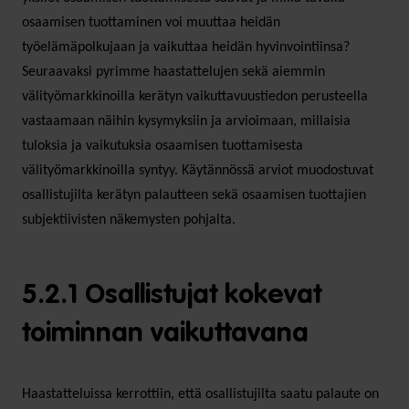
osaamisen tuottaminen voi muuttaa heidän
työelämäpolkujaan ja vaikuttaa heidän hyvinvointiinsa?
Seuraavaksi pyrimme haastattelujen sekä aiemmin
välityömarkkinoilla kerätyn vaikuttavuustiedon perusteella
vastaamaan näihin kysymyksiin ja arvioimaan, millaisia
tuloksia ja vaikutuksia osaamisen tuottamisesta
välityömarkkinoilla syntyy. Käytännössä arviot muodostuvat
osallistujilta kerätyn palautteen sekä osaamisen tuottajien
subjektiivisten näkemysten pohjalta.
5.2.1 Osallistujat kokevat
toiminnan vaikuttavana
Haastatteluissa kerrottiin, että osallistujilta saatu palaute on