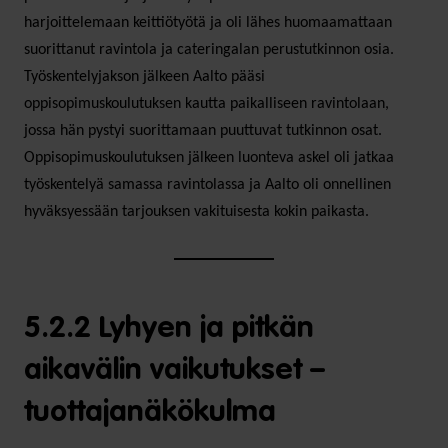
harjoittelemaan keittiötyötä ja oli lähes huomaamattaan
suorittanut ravintola­ ja cateringalan perustutkinnon osia.
Työskentelyjakson jälkeen Aalto pääsi
oppisopimuskoulutuksen kautta paikalliseen ravintolaan,
jossa hän pystyi suorittamaan puuttuvat tutkinnon osat.
Oppisopimuskoulutuksen jälkeen luonteva askel oli jatkaa
työskentelyä samassa ravintolassa ja Aalto oli onnellinen
hyväksyessään tarjouksen vakituisesta kokin paikasta.
5.2.2 Lyhyen ja pitkän
aikavälin vaikutukset –
tuottajanäkökulma