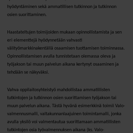
hyödyntäminen sekä ammatillisen tutkinnon ja tutkinnon
osien suorittaminen.
Haastateltujen toimijoiden mukaan opinnollistamista ja sen
eri elementtejä hyödynnetään vahvasti
välityömarkkinakentällä osaamisen tuottamisen toiminnassa.
Opinnollistamisen avulla tunnistetaan olemassa oleva ja
työjakson tai muun palvelun aikana kertynyt osaaminen ja
tehdään se näkyväksi.
Vahva oppilaitosyhteistyö mahdollistaa ammatillisten
tutkintojen ja tutkinnon osien suorittamisen työjakson tai
muun palvelun aikana. Tästä hyvänä esimerkkinä toimii Valo-
valmennusmalli, valtakunnanlaajuinen toimintamalli, jonka
avulla yksilö voi valmentautua suorittamaan ammatillisten
tutkintojen osia työvalmennuksen aikana (ks. Valo-