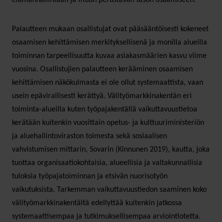
Palautteen mukaan osallistujat ovat pääsääntöisesti kokeneet
osaamisen kehittämisen merkityksellisenä ja monilla alueilla
toiminnan tarpeellisuutta kuvaa asiakasmäärien kasvu viime
vuosina. Osallistujien palautteen kerääminen osaamisen
kehittämisen näkökulmasta ei ole ollut systemaattista, vaan
usein epävirallisesti kerättyä. Välityömarkkinakentän eri
toiminta-alueilla kuten työpajakentällä vaikuttavuustietoa
kerätään kuitenkin vuosittain opetus- ja kulttuuriministeriön
ja aluehallintoviraston toimesta sekä sosiaalisen
vahvistumisen mittarin, Sovarin (Kinnunen 2019), kautta, joka
tuottaa organisaatiokohtaisia, alueellisia ja valtakunnallisia
tuloksia työpajatoiminnan ja etsivän nuorisotyön
vaikutuksista. Tarkemman vaikuttavuustiedon saaminen koko
välityömarkkinakentältä edellyttää kuitenkin jatkossa
systemaattisempaa ja tutkimuksellisempaa arviointiotetta.