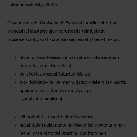
valmennusyhdistys 2021).
Osaamisen kehittämiselle ei löydy yhtä aukikirjoitettua
prosessia. Haastattelujen perusteella toimijoiden
prosesseista löytyvät kuitenkin seuraavat yhteiset tekijät:
alku- tai tavoitekeskustelu (sisältäen aikaisemman
osaamisen tunnistamisen)
perehdytysprosessi/tutustumisjakso
työ-, toiminta- tai valmennusjakso – tekemisen kautta
oppiminen (sisältäen yksilö-, työ-, ja
ryhmävalmennuksen)
väliarviointi – tavoitteiden täydennys
havaintojen dokumentointi/osaamisen todentaminen
(esim. osaamistodistukset) tai osoittaminen