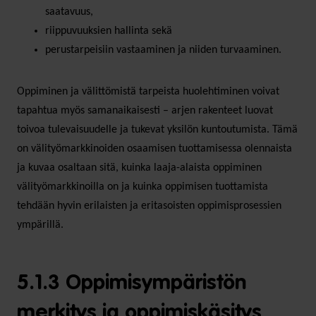
saatavuus,
riippuvuuksien hallinta sekä
perustarpeisiin vastaaminen ja niiden turvaaminen.
Oppiminen ja välittömistä tarpeista huolehtiminen voivat
tapahtua myös samanaikaisesti – arjen rakenteet luovat
toivoa tulevaisuudelle ja tukevat yksilön kuntoutumista. Tämä
on välityömarkkinoiden osaamisen tuottamisessa olennaista
ja kuvaa osaltaan sitä, kuinka laaja-alaista oppiminen
välityömarkkinoilla on ja kuinka oppimisen tuottamista
tehdään hyvin erilaisten ja eritasoisten oppimisprosessien
ympärillä.
5.1.3 Oppimisympäristön
merkitys ja oppimiskäsitys