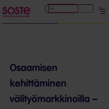
Siirry
Etsi
sisältöön
Osaamisen
kehittäminen
välityömarkkinoilla –