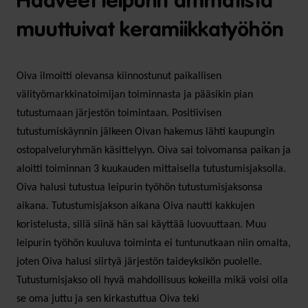
Haaveet leipurin ammatista
muuttuivat keramiikkatyöhön
Oiva ilmoitti olevansa kiinnostunut paikallisen
välityömarkkinatoimijan toiminnasta ja pääsikin pian
tutustumaan järjestön toimintaan. Positiivisen
tutustumiskäynnin jälkeen Oivan hakemus lähti kaupungin
ostopalveluryhmän käsittelyyn. Oiva sai toivomansa paikan ja
aloitti toiminnan 3 kuukauden mittaisella tutustumisjaksolla.
Oiva halusi tutustua leipurin työhön tutustumisjaksonsa
aikana. Tutustumisjakson aikana Oiva nautti kakkujen
koristelusta, sillä siinä hän sai käyttää luovuuttaan. Muu
leipurin työhön kuuluva toiminta ei tuntunutkaan niin omalta,
joten Oiva halusi siirtyä järjestön taide­yksikön puolelle.
Tutustumisjakso oli hyvä mahdollisuus kokeilla mikä voisi olla
se oma juttu ja sen kirkastuttua Oiva teki