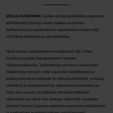
EDELLÄ KUVASIMME
, kuinka välityömarkkinoilla osaamisen
kehittäminen jäsentyy ennen kaikkea osaamisen
tuottamisena ja muodostimme hypoteettisen kuvan siitä,
mitä tämä käytännössä voisi tarkoittaa.
Tässä luvussa tarkastelemme empiirisesti sitä, miten
todellisuus vastaa hypoteesiamme Suomen
välityömarkkinoilla. Tarkastelussa pyrimme vastaamaan
neljään kysymykseen: mitä osaamisen kehittäminen ja
tuottaminen konkreettisesti on välityömarkkinoilla, millaisia
yksilöllisiä ja yhteiskunnallisia vaikutuksia toiminnalla on,
mitä voisi seurata, jos tällaista toimintaa tehtäisiin
vähemmän tai sitä ei olisi lainkaan sekä mitä muutoksia
toimijat toivovat julkiselta sektorilta osaamisen kehittämisen
ja tuottamisen mahdollisuuksien vahvistamiseksi.