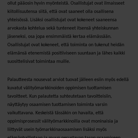
ollut pääosin hyvin myönteistä. Osallistujat ovat ilmaisseet
kiitollisuutensa siitä, että ovat saaneet olla osallisena
yhteisössä. Lisäksi osallistujat ovat kokeneet saaneensa
arvokasta kohtelua sekä tunteneet itsensä yhteiskunnan
jäseneksi, osa jopa ensimmäistä kertaa elämässään.
Osallistujat ovat kokeneet, että toiminta on tukenut heidän
elämänsä etenemistä positiiviseen suuntaan ja lähes kaikki
suosittelisivat toimintaa muille.
Palautteesta nousevat arviot tuovat jälleen esiin myös edellä
kuvatut välityömarkkinoiden oppimisen tuottamisen
tavoitteet. Kun palautetta suhteutetaan tavoitteisiin,
näyttäytyy osaamisen tuottamisen toiminta varsin
vaikuttavana. Keskeistä tässäkin on havaita, että
oppimisprosessit välityömarkkinoilla ovat moninaisia ja
liittyvät usein työmarkkinaosaamisen lisäksi myös
elämänhallintaan ja muun perustavan tason osaamiseen.