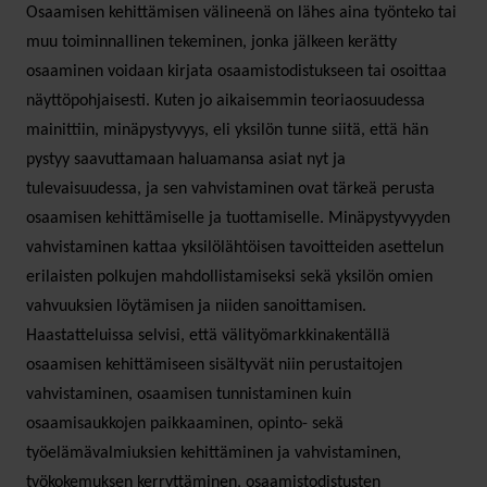
Osaamisen kehittämisen välineenä on lähes aina työnteko tai
muu toiminnallinen tekeminen, jonka jälkeen kerätty
osaaminen voidaan kirjata osaamistodistukseen tai osoittaa
näyttöpohjaisesti. Kuten jo aikaisemmin teoriaosuudessa
mainittiin, minäpystyvyys, eli yksilön tunne siitä, että hän
pystyy saavuttamaan haluamansa asiat nyt ja
tulevaisuudessa, ja sen vahvistaminen ovat tärkeä perusta
osaamisen kehittämiselle ja tuottamiselle. Minäpystyvyyden
vahvistaminen kattaa yksilölähtöisen tavoitteiden asettelun
erilaisten polkujen mahdollistamiseksi sekä yksilön omien
vahvuuksien löytämisen ja niiden sanoittamisen.
Haastatteluissa selvisi, että välityömarkkinakentällä
osaamisen kehittämiseen sisältyvät niin perustaitojen
vahvistaminen, osaamisen tunnistaminen kuin
osaamisaukkojen paikkaaminen, opinto- sekä
työelämävalmiuksien kehittäminen ja vahvistaminen,
työkokemuksen kerryttäminen, osaamistodistusten