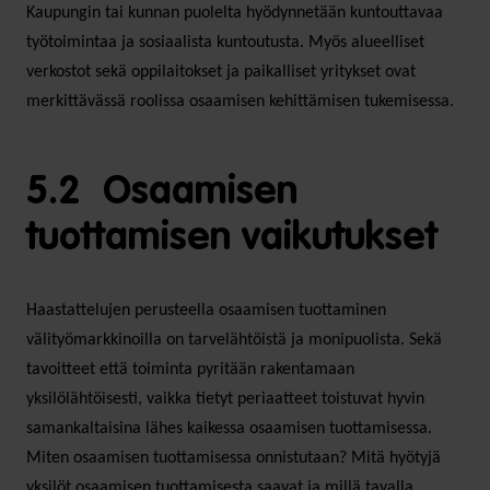
Kaupungin tai kunnan puolelta hyödynnetään kuntouttavaa
työtoimintaa ja sosiaalista kuntoutusta. Myös alueelliset
verkostot sekä oppilaitokset ja paikalliset yritykset ovat
merkittävässä roolissa osaamisen kehittämisen tukemisessa.
5.2 Osaamisen
tuottamisen vaikutukset
Haastattelujen perusteella osaamisen tuottaminen
välityömarkkinoilla on tarvelähtöistä ja monipuolista. Sekä
tavoitteet että toiminta pyritään rakentamaan
yksilölähtöisesti, vaikka tietyt periaatteet toistuvat hyvin
samankaltaisina lähes kaikessa osaamisen tuottamisessa.
Miten osaamisen tuottamisessa onnistutaan? Mitä hyötyjä
yksilöt osaamisen tuottamisesta saavat ja millä tavalla