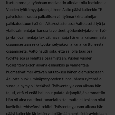
itsetuntonsa ja työnhaun motivaatio alkoivat olla koetuksella.
Vuoden työttömyysjakson jälkeen Aalto pääsi kuitenkin TE­
palveluiden kautta paikallisen välityömarkkinatoimijan
palkkatuettuun työhön. Alkukeskustelussa Aalto asetti työ­ ja
yksilövalmentajan kanssa tavoitteet työskentelyjaksolle. Työ­
ja yksilövalmentaja tekivät havaintoja hänen aikaisemmasta
osaamisestaan sekä työskentelyjakson aikana karttuneesta
osaamisesta. Aalto nautti siitä, että sai olla taas osa
työyhteisöä ja kehittää osaamistaan. Puolen vuoden
työskentelyjakson aikana esihenkilö ja valmentaja
huomasivat merkittävän muutoksen hänen olemuksessaan.
Aallosta huokui minäpystyvyyden tunne, hänen ryhtinsä oli
suora ja hymy oli herkässä. Työskentelyjakson aikana hän
tajusi, että ei enää halunnut palata kirjanpitäjän ammattiin.
Hän oli aina nauttinut ruoanlaitoista, mutta ei koskaan ollut
kuvitellut ryhtyvänsä kokiksi. Työskentelyjakson aikana hän
pääsi kuitenkin järjestön ylläpitämään henkilöstöravintolaan