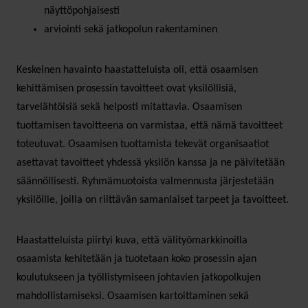
näyttöpohjaisesti
arviointi sekä jatkopolun rakentaminen
Keskeinen havainto haastatteluista oli, että osaamisen
kehittämisen prosessin tavoitteet ovat yksilöllisiä,
tarvelähtöisiä sekä helposti mitattavia. Osaamisen
tuottamisen tavoitteena on varmistaa, että nämä tavoitteet
toteutuvat. Osaamisen tuottamista tekevät organisaatiot
asettavat tavoitteet yhdessä yksilön kanssa ja ne päivitetään
säännöllisesti. Ryhmämuotoista valmennusta järjestetään
yksilöille, joilla on riittävän samanlaiset tarpeet ja tavoitteet.
Haastatteluista piirtyi kuva, että välityömarkkinoilla
osaamista kehitetään ja tuotetaan koko prosessin ajan
koulutukseen ja työllistymiseen johtavien jatkopolkujen
mahdollistamiseksi. Osaamisen kartoittaminen sekä