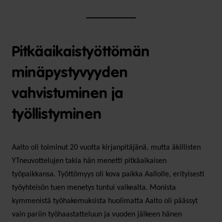
Pitkäaikaistyöttömän
minäpystyvyyden
vahvistuminen ja
työllistyminen
Aalto oli toiminut 20 vuotta kirjanpitäjänä, mutta äkillisten
YT­neuvottelujen takia hän menetti pitkäaikaisen
työpaikkansa. Työttömyys oli kova paikka Aallolle, erityisesti
työyhteisön tuen menetys tuntui vaikealta. Monista
kymmenistä työhakemuksista huolimatta Aalto oli päässyt
vain pariin työhaastatteluun ja vuoden jälkeen hänen