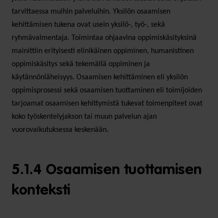
tarvittaessa muihin palveluihin. Yksilön osaamisen
kehittämisen tukena ovat usein yksilö-, työ-, sekä
ryhmävalmentaja. Toimintaa ohjaavina oppimiskäsityksinä
mainittiin erityisesti elinikäinen oppiminen, humanistinen
oppimiskäsitys sekä tekemällä oppiminen ja
käytännönläheisyys. Osaamisen kehittäminen eli yksilön
oppimisprosessi sekä osaamisen tuottaminen eli toimijoiden
tarjoamat osaamisen kehittymistä tukevat toimenpiteet ovat
koko työskentelyjakson tai muun palvelun ajan
vuorovaikutuksessa keskenään.
5.1.4 Osaamisen tuottamisen
konteksti