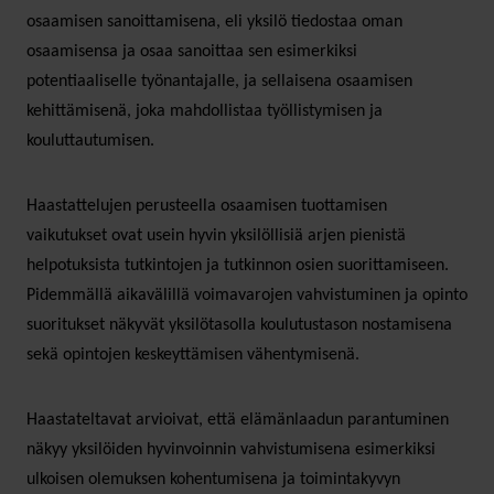
osaamisen sanoittamisena, eli yksilö tiedostaa oman
osaamisensa ja osaa sanoittaa sen esimerkiksi
potentiaaliselle työnantajalle, ja sellaisena osaamisen
kehittämisenä, joka mahdollistaa työllistymisen ja
kouluttautumisen.
Haastattelujen perusteella osaamisen tuottamisen
vaikutukset ovat usein hyvin yksilöllisiä arjen pienistä
helpotuksista tutkintojen ja tutkinnon osien suorittamiseen.
Pidemmällä aikavälillä voimavarojen vahvistuminen ja opinto
suoritukset näkyvät yksilötasolla koulutustason nostamisena
sekä opintojen keskeyttämisen vähentymisenä.
Haastateltavat arvioivat, että elämänlaadun parantuminen
näkyy yksilöiden hyvinvoinnin vahvistumisena esimerkiksi
ulkoisen olemuksen kohentumisena ja toimintakyvyn