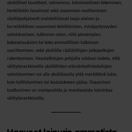
yksilölliset tavoitteet, valmennus, toiminnallinen tekeminen,
henkilöstön havainnot sekä osaamisen osoittaminen
näyttöpohjaisesti mahdollistavat laaja-alaisen ja
tarvelähtöisen osaamisen kehittämisen, minäpystyvyyden
vahvistumisen, tutkinnon osien, niitä pienempien
kokonaisuuksien tai koko ammatillisen tutkinnon
suorittamisen, sekä yksilöille räätälöityjen jatkopolkujen
rakentamisen. Haastattelujen pohjalta voidaan todeta, että
välityömarkkinoilla yksilöllisten elämänhallintataitojen
vahvistaminen voi olla yksilötasolla yhtä merkittävä tulos,
kuin työllistyminen tai koulutukseen pääsy. Osaamisen
tuottaminen on monipuolista ja monitasoista toimintaa
välityömarkkinoilla.