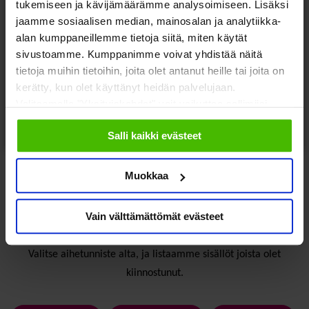
tukemiseen ja kävijämäärämme analysoimiseen. Lisäksi
jaamme sosiaalisen median, mainosalan ja analytiikka-
STEA-leikkausten lisäkiristys
alan kumppaneillemme tietoja siitä, miten käytät
vaarantaa haavoittuvassa asemassa
sivustoamme. Kumppanimme voivat yhdistää näitä
olevien tuen
tietoja muihin tietoihin, joita olet antanut heille tai joita on
kerätty, kun olet käyttänyt heidän palvelujaan.
Valitsemalla "Yksityiskohdat" voit vaikuttaa sallimiisi
Hyvinvointitalous
Järjestöjen toimintaedellytykset
Sosiaali- ja
evästeisiin.
terveyspalvelut
Toimeentulo
Salli kaikki evästeet
Muokkaa
Etsitkö jotain muuta?
Vain välttämättömät evästeet
Valitse aihetunniste alta, ja listaamme sisällöt joista olet
kiinnostunut.