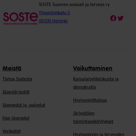
SOSTE Suomen sosiaali ja terveys ry
Yliopistonkatu 5
Faceboo
Twitte
00100 Helsinki
Meistä
Vaikuttaminen
Tietoa Sostesta
Kansalaisyhteiskunta ja
demokratia
Jäsenjärjestöt
Hyvinvointitalous
Jäsenedut ja -palvelut
Järjestöjen
Hae jäseneksi
toimintaedellytykset
Verkostot
Hyvinvoinnin ja terveyden