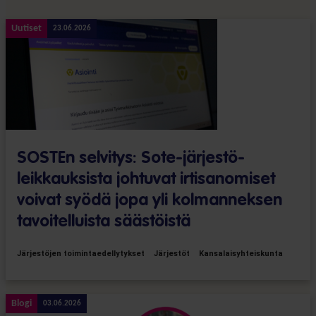
Uutiset
23.06.2026
SOSTEn selvitys: Sote-järjestö­
leikkauksista johtuvat irtisanomiset
voivat syödä jopa yli kolmanneksen
tavoitelluista säästöistä
Järjestöjen toimintaedellytykset
Järjestöt
Kansalaisyhteiskunta
Blogi
03.06.2026