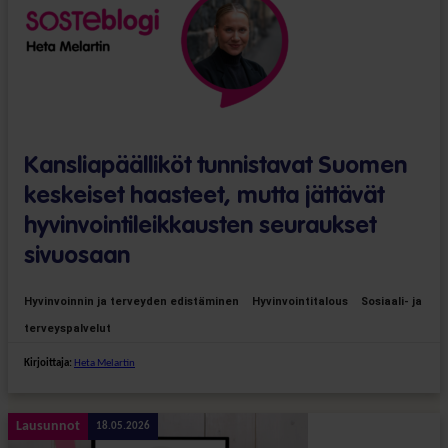
Kansliapäälliköt tunnistavat Suomen
keskeiset haasteet, mutta jättävät
hyvinvointileikkausten seuraukset
sivuosaan
Hyvinvoinnin ja terveyden edistäminen
Hyvinvointitalous
Sosiaali- ja
terveyspalvelut
Kirjoittaja:
Heta Melartin
Lausunnot
18.05.2026