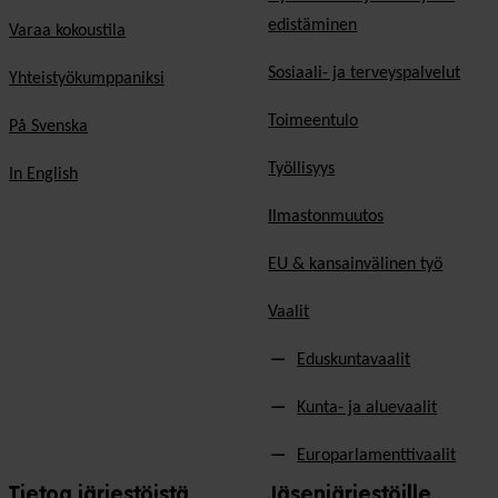
edistäminen
Varaa kokoustila
Sosiaali- ja terveyspalvelut
Yhteistyökumppaniksi
Toimeentulo
På Svenska
Työllisyys
In English
Ilmastonmuutos
EU & kansainvälinen työ
Vaalit
Eduskuntavaalit
Kunta- ja aluevaalit
Europarlamenttivaalit
Tietoa järjestöistä
Jäsenjärjestöille