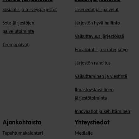
Sosiaali- ja terveysjärjestöt
Jäsen­edut ja -palvelut
Sote-järjestöjen
Järjestön hyvä hallinto
palvelutoiminta
Vaikuttavuus järjestöissä
Teemapäivät
Ennakointi- ja strategiatyö
Järjestön rahoitus
Vaikuttaminen ja viestintä
Ilmastoystävällinen
järjestötoiminta
Innovaatiot ja kehittäminen
Ajankohtaista
Yhteystiedot
Tapahtumakalenteri
Medialle