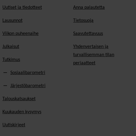
Uutiset ja tiedotteet
Anna palautetta
Lausunnot
Tietosuoja
Viikon puheenaihe
Saavutettavuus
Julkaisut
Yhdenvertaisen ja
turvallisemman tilan
Tutkimus
periaatteet
Sosiaalibarometri
Järjestöbarometri
Talouskatsaukset
Kuukauden kysymys
Uutiskirjeet