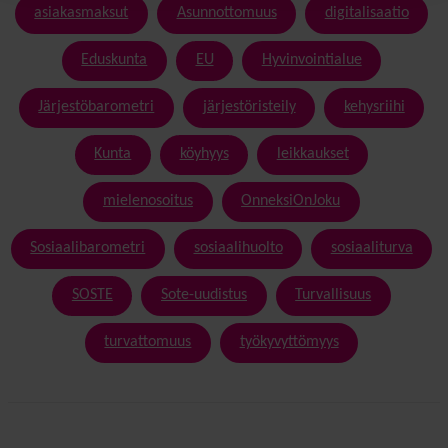
asiakasmaksut
Asunnottomuus
digitalisaatio
Eduskunta
EU
Hyvinvointialue
Järjestöbarometri
järjestöristeily
kehysriihi
Kunta
köyhyys
leikkaukset
mielenosoitus
OnneksiOnJoku
Sosiaalibarometri
sosiaalihuolto
sosiaaliturva
SOSTE
Sote-uudistus
Turvallisuus
turvattomuus
työkyvyttömyys